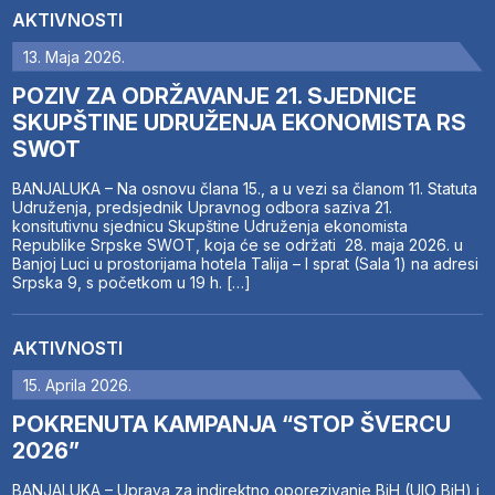
AKTIVNOSTI
13. Maja 2026.
POZIV ZA ODRŽAVANJE 21. SJEDNICE
SKUPŠTINE UDRUŽENJA EKONOMISTA RS
SWOT
BANJALUKA – Na osnovu člana 15., a u vezi sa članom 11. Statuta
Udruženja, predsjednik Upravnog odbora saziva 21.
konsitutivnu sjednicu Skupštine Udruženja ekonomista
Republike Srpske SWOT, koja će se održati 28. maja 2026. u
Banjoj Luci u prostorijama hotela Talija – I sprat (Sala 1) na adresi
Srpska 9, s početkom u 19 h. […]
AKTIVNOSTI
15. Aprila 2026.
POKRENUTA KAMPANJA “STOP ŠVERCU
2026”
BANJALUKA – Uprava za indirektno oporezivanje BiH (UIO BiH) i