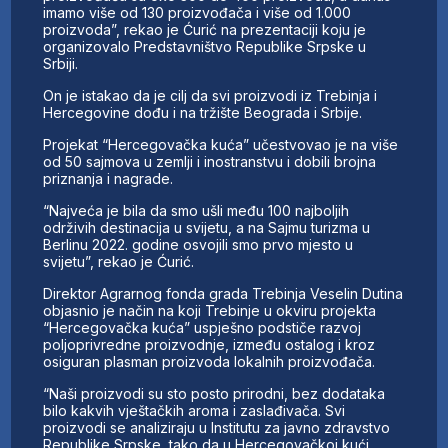
imamo više od 130 proizvođača i više od 1.000
proizvoda”, rekao je Ćurić na prezentaciji koju je
organizovalo Predstavništvo Republike Srpske u
Srbiji.
On je istakao da je cilj da svi proizvodi iz Trebinja i
Hercegovine dođu i na tržište Beograda i Srbije.
Projekat “Hercegovačka kuća” učestvovao je na više
od 50 sajmova u zemlji i inostranstvu i dobili brojna
priznanja i nagrade.
“Najveća je bila da smo ušli među 100 najboljih
održivih destinacija u svijetu, a na Sajmu turizma u
Berlinu 2022. godine osvojili smo prvo mjesto u
svijetu”, rekao je Ćurić.
Direktor Agrarnog fonda grada Trebinja Veselin Dutina
objasnio je način na koji Trebinje u okviru projekta
“Hercegovačka kuća” uspješno podstiče razvoj
poljoprivredne proizvodnje, između ostalog i kroz
osiguran plasman proizvoda lokalnih proizvođača.
“Naši proizvodi su sto posto prirodni, bez dodataka
bilo kakvih vještačkih aroma i zaslađivača. Svi
proizvodi se analiziraju u Institutu za javno zdravstvo
Republike Srpske, tako da u Hercegovačkoj kući