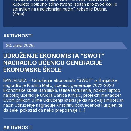
kupujete potpuno zdravstveno ispitan proizvod koji je
spravljen na tradicionalan način”, rekao je Dutina.
(Srna)
AKTIVNOSTI
30. Juna 2026.
UDRUŽENJE EKONOMISTA “SWOT”
NAGRADILO UČENICU GENERACIJE
EKONOMSKE ŠKOLE
BANJALUKA – Udruženje ekonomista “SWOT” iz Banjaluke,
nagradilo je Kristinu Malić, učenicu generacije 2022-2026
Ekonomske škole Banjaluka. U ime Udruženja, poklon laptop
najboljoj učenici je uručila Danica Krnjaić, projektni menadžer.
Ovom prilikom u ime Udruženja istakla je da na ovaj simboličan
način Udruženje nagrađuje Kristininu posvećenost i uspjeh, te
da žele pokazati da neko prepoznaje […]
AKTIVNOSTI