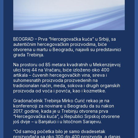
BEOGRAD – Prva “Hercegovačka kuća” u Srbiji, sa
autentičnim hercegovačkim proizvodima, biće
otvorena u martu u Beogradu, najavili su predstavnici
grada Trebinja.
Na prostoru od 85 metara kvadratnih u Mekenzijevoj
ulici broj 44 na Vračaru, biće izloženo oko 400
artikala – čuvenih hercegovačkih vina, sireva i
suhomesnatih proizvoda proizvedenih na
tradicionalan način, meda, sokova i drugih organskih
proizvoda od voća i povrća, kao i kozmetike.
Gradonačelnik Trebinja Mirko Ćurić rekao je na
konferenciji za novinare u Beogradu da su nakon
2017. godine, kada je u Trebinju otvorena prva
“Hercegovačka kuća”, u Republici Srpskoj otvorene
još dvije – u Banjaluci i u Istočnom Sarajevu.
“Od samog početka bilo je samo dvadesetak
proizvođača sa oko 300 do 400 proizvoda, a danas