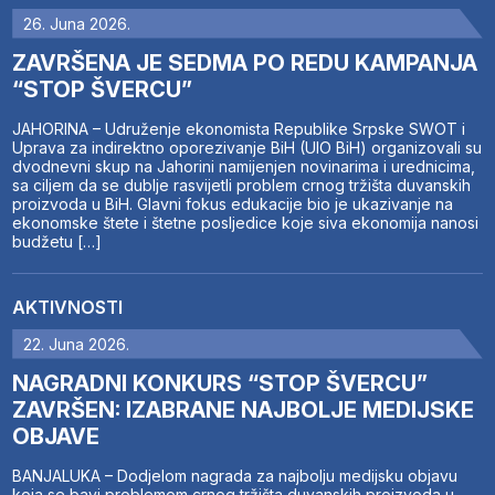
26. Juna 2026.
ZAVRŠENA JE SEDMA PO REDU KAMPANJA
“STOP ŠVERCU”
JAHORINA – Udruženje ekonomista Republike Srpske SWOT i
Uprava za indirektno oporezivanje BiH (UIO BiH) organizovali su
dvodnevni skup na Jahorini namijenjen novinarima i urednicima,
sa ciljem da se dublje rasvijetli problem crnog tržišta duvanskih
proizvoda u BiH. Glavni fokus edukacije bio je ukazivanje na
ekonomske štete i štetne posljedice koje siva ekonomija nanosi
budžetu […]
AKTIVNOSTI
22. Juna 2026.
NAGRADNI KONKURS “STOP ŠVERCU”
ZAVRŠEN: IZABRANE NAJBOLJE MEDIJSKE
OBJAVE
BANJALUKA – Dodjelom nagrada za najbolju medijsku objavu
koja se bavi problemom crnog tržišta duvanskih proizvoda u