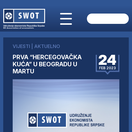
POČETNA
O NAMA
VIJESTI
|
AKTUELNO
VIJESTI
24
PRVA “HERCEGOVAČKA
AKTUELNO
KUĆA” U BEOGRADU U
ANALIZE
FEB 2023
MARTU
KOMPANIJE
FINANSIJE
IZ STRANIH MEDIJA
AKTIVNOSTI
SWOT INTERVJU
UČLANI SE
KONTAKT