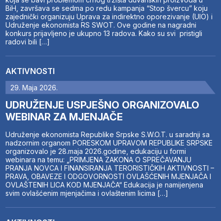
BiH, završava se sedma po redu kampanja “Stop švercu” koju
zajednički organizuju Uprava za indirektno oporezivanje (UIO) i
Udruženje ekonomista RS SWOT. Ove godine na nagradni
konkurs prijavljeno je ukupno 13 radova. Kako su svi pristigli
radovi bili […]
AKTIVNOSTI
29. Maja 2026.
UDRUŽENJE USPJEŠNO ORGANIZOVALO
WEBINAR ZA MJENJAČE
Udruženje ekonomista Republike Srpske S.W.O.T. u saradnji sa
nadzornim organom PORESKOM UPRAVOM REPUBLIKE SRPSKE
organizovalo je 28.maja 2026.godine, edukaciju u formi
webinara na temu: „PRIMJENA ZAKONA O SPREČAVANJU
PRANJA NOVCA I FINANSIRANJA TERORISTIČKIH AKTIVNOSTI –
PRAVA, OBAVEZE I ODGOVORNOSTI OVLAŠĆENIH MJENJAČA I
OVLAŠTENIH LICA KOD MJENJAČA“ Edukacija je namijenjena
svim ovlašćenim mjenjačima i ovlaštenim licima […]