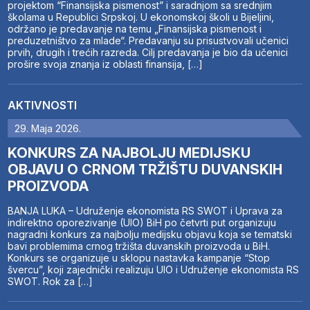
projektom “Finansijska pismenost” i saradnjom sa srednjim
školama u Republici Srpskoj. U ekonomskoj školi u Bijeljini,
održano je predavanje na temu „Finansijska pismenost i
preduzetništvo za mlade“. Predavanju su prisustvovali učenici
prvih, drugih i trećih razreda. Cilj predavanja je bio da učenici
prošire svoja znanja iz oblasti finansija, […]
AKTIVNOSTI
29. Maja 2026.
KONKURS ZA NAJBOLJU MEDIJSKU
OBJAVU O CRNOM TRŽIŠTU DUVANSKIH
PROIZVODA
BANJA LUKA – Udruženje ekonomista RS SWOT i Uprava za
indirektno oporezivanje (UIO) BiH po četvrti put organizuju
nagradni konkurs za najbolju medijsku objavu koja se tematski
bavi problemima crnog tržišta duvanskih proizvoda u BiH.
Konkurs se organizuje u sklopu nastavka kampanje “Stop
švercu”, koji zajednički realizuju UIO i Udruženje ekonomista RS
SWOT. Rok za […]