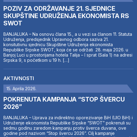
POZIV ZA ODRŽAVANJE 21. SJEDNICE
SKUPŠTINE UDRUŽENJA EKONOMISTA RS
SWOT
BANJALUKA – Na osnovu člana 15., a u vezi sa članom 11. Statuta
Udruženja, predsjednik Upravnog odbora saziva 21.
konsitutivnu sjednicu Skupštine Udruženja ekonomista
Republike Srpske SWOT, koja će se održati 28. maja 2026. u
Banjoj Luci u prostorijama hotela Talija – I sprat (Sala 1) na adresi
Srpska 9, s početkom u 19 h. […]
AKTIVNOSTI
15. Aprila 2026.
POKRENUTA KAMPANJA “STOP ŠVERCU
2026”
BANJALUKA – Uprava za indirektno oporezivanje BiH (UIO BiH) i
Udruženje ekonomista Republike Srpske “SWOT” pokrenuli su
sedmu godinu zaredom kampanju protiv šverca duvana, ove
godine pod nazivom “Stop švercu 2026”. Cilj kampanje