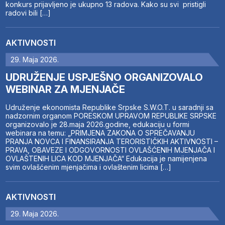
konkurs prijavljeno je ukupno 13 radova. Kako su svi pristigli
radovi bili […]
AKTIVNOSTI
29. Maja 2026.
UDRUŽENJE USPJEŠNO ORGANIZOVALO
WEBINAR ZA MJENJAČE
Udruženje ekonomista Republike Srpske S.W.O.T. u saradnji sa
nadzornim organom PORESKOM UPRAVOM REPUBLIKE SRPSKE
organizovalo je 28.maja 2026.godine, edukaciju u formi
webinara na temu: „PRIMJENA ZAKONA O SPREČAVANJU
PRANJA NOVCA I FINANSIRANJA TERORISTIČKIH AKTIVNOSTI –
PRAVA, OBAVEZE I ODGOVORNOSTI OVLAŠĆENIH MJENJAČA I
OVLAŠTENIH LICA KOD MJENJAČA“ Edukacija je namijenjena
svim ovlašćenim mjenjačima i ovlaštenim licima […]
AKTIVNOSTI
29. Maja 2026.