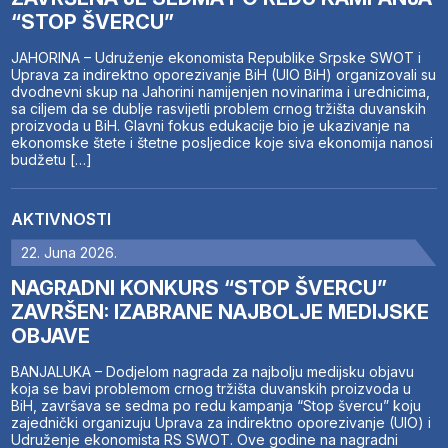
“STOP ŠVERCU”
JAHORINA – Udruženje ekonomista Republike Srpske SWOT i
Uprava za indirektno oporezivanje BiH (UIO BiH) organizovali su
dvodnevni skup na Jahorini namijenjen novinarima i urednicima,
sa ciljem da se dublje rasvijetli problem crnog tržišta duvanskih
proizvoda u BiH. Glavni fokus edukacije bio je ukazivanje na
ekonomske štete i štetne posljedice koje siva ekonomija nanosi
budžetu […]
AKTIVNOSTI
22. Juna 2026.
NAGRADNI KONKURS “STOP ŠVERCU”
ZAVRŠEN: IZABRANE NAJBOLJE MEDIJSKE
OBJAVE
BANJALUKA – Dodjelom nagrada za najbolju medijsku objavu
koja se bavi problemom crnog tržišta duvanskih proizvoda u
BiH, završava se sedma po redu kampanja “Stop švercu” koju
zajednički organizuju Uprava za indirektno oporezivanje (UIO) i
Udruženje ekonomista RS SWOT. Ove godine na nagradni