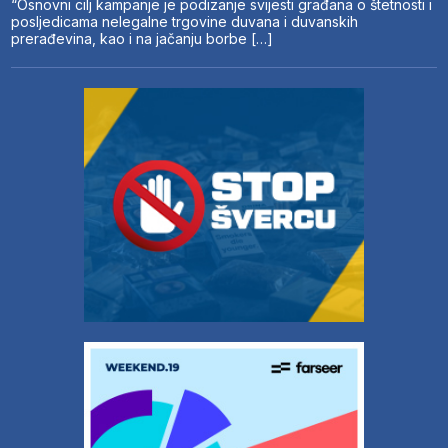
“Osnovni cilj kampanje je podizanje svijesti građana o štetnosti i
posljedicama nelegalne trgovine duvana i duvanskih
prerađevina, kao i na jačanju borbe […]