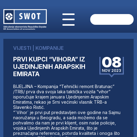
POČETNA
O NAMA
VIJESTI
|
KOMPANIJE
VIJESTI
08
PRVI KUPCI “VIHORA” IZ
AKTUELNO
UJEDINJENIH ARAPSKIH
ANALIZE
NOV 2023
EMIRATA
KOMPANIJE
FINANSIJE
BIJELJINA – Kompanija “Tehnički remont Bratunac”
IZ STRANIH MEDIJA
/TRB/ prva dva svoja laka taktička vozila “vihor”
isporučuje krajem januara Ujedinjenim Arapskim
AKTIVNOSTI
Emiratima, rekao je Srni većinski vlasnik TRB-a
Slavenko Ristić.
SWOT INTERVJU
“`Vihor` je prvi put predstavljen ove godine na Sajmu
UČLANI SE
naoružanja u Beogradu, a sada možemo da se
pohvalimo da nam je prvi klijent, osim naše policije,
KONTAKT
vojska Ujedinjenih Arapskih Emirata, što je
preznačajna referenca, potvrda kvaliteta i onoga što