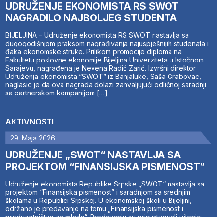
UDRUŽENJE EKONOMISTA RS SWOT
NAGRADILO NAJBOLJEG STUDENTA
BIJELJINA – Udruženje ekonomista RS SWOT nastavlja sa
dugogodišnjom praksom nagrađivanja najuspješnijih studenata i
đaka ekonomske struke. Prilikom promocije diploma na
Fakultetu poslovne ekonomije Bijeljina Univerziteta u Istočnom
Sarajevu, nagrađena je Nevena Radić Zarić. Izvršni direktor
Udruženja ekonomista “SWOT” iz Banjaluke, Saša Grabovac,
naglasio je da ova nagrada dolazi zahvaljujući odličnoj saradnji
sa partnerskom kompanijom […]
AKTIVNOSTI
29. Maja 2026.
UDRUŽENJE „SWOT“ NASTAVLJA SA
PROJEKTOM “FINANSIJSKA PISMENOST”
Udruženje ekonomista Republike Srpske „SWOT“ nastavlja sa
projektom “Finansijska pismenost” i saradnjom sa srednjim
školama u Republici Srpskoj. U ekonomskoj školi u Bijeljini,
održano je predavanje na temu „Finansijska pismenost i
preduzetništvo za mlade“. Predavanju su prisustvovali učenici