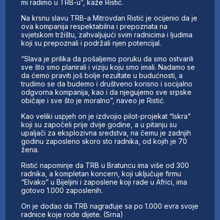
mi radimo u TRB-u”, kaže Ristić.
Na krsnu slavu TRB-a Mitrovdan Ristić je ocijenio da je
ova kompanija respektabilna i prepoznata na
svjetskom tržištu, zahvaljujući svim radnicima i ljudima
koji su prepoznali i podržali njen potencijal.
“Slava je prilika da pošaljemo poruku da smo ostvarili
sve što smo planirali i viziju koju smo imali. Nadamo se
da ćemo praviti još bolje rezultate u budućnosti, a
trudimo se da budemo i društveno korisno i socijalno
odgvorna kompanija, kao i da njegujemo sve srpske
običaje i sve što je moralno”, naveo je Ristić.
Kao veliki uspjeh on je izdvojio pilot-projekat “Iskra”
koji su započeli prije dvije godine, a u pitanju su
upaljači za eksplozivna sredstva, na čemu je zadnjih
godinu zaposleno skoro sto radnika, od kojih je 70
žena.
Ristić napominje da TRB u Bratuncu ima više od 300
radnika, a kompletan koncern, koji uključuje firmu
“Elvako” u Bijeljini i zaposlene koji rade u Africi, ima
gotovo 1.000 zaposlenih.
On je dodao da TRB nagrađuje sa po 1.000 evra svoje
radnice koje rode dijete. (Srna)