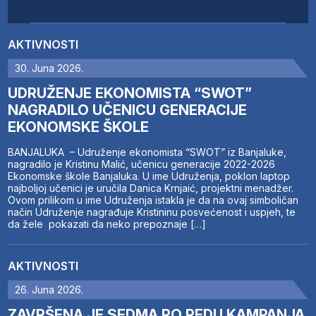
AKTIVNOSTI
30. Juna 2026.
UDRUŽENJE EKONOMISTA “SWOT”
NAGRADILO UČENICU GENERACIJE
EKONOMSKE ŠKOLE
BANJALUKA – Udruženje ekonomista “SWOT” iz Banjaluke,
nagradilo je Kristinu Malić, učenicu generacije 2022-2026
Ekonomske škole Banjaluka. U ime Udruženja, poklon laptop
najboljoj učenici je uručila Danica Krnjaić, projektni menadžer.
Ovom prilikom u ime Udruženja istakla je da na ovaj simboličan
način Udruženje nagrađuje Kristininu posvećenost i uspjeh, te
da žele pokazati da neko prepoznaje […]
AKTIVNOSTI
26. Juna 2026.
ZAVRŠENA JE SEDMA PO REDU KAMPANJA