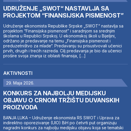
UDRUŽENJE „SWOT“ NASTAVLJA SA
PROJEKTOM “FINANSIJSKA PISMENOST”
Udruženje ekonomista Republike Srpske „SWOT“ nastavlja sa
projektom “Finansijska pismenost” i saradnjom sa srednjim
školama u Republici Srpskoj. U ekonomskoj školi u Bijeljini,
održano je predavanje na temu „Finansijska pismenost i
preduzetništvo za mlade“. Predavanju su prisustvovali učenici
prvih, drugih i trećih razreda. Cilj predavanja je bio da učenici
prošire svoja znanja iz oblasti finansija, […]
AKTIVNOSTI
29. Maja 2026.
KONKURS ZA NAJBOLJU MEDIJSKU
OBJAVU O CRNOM TRŽIŠTU DUVANSKIH
PROIZVODA
BANJA LUKA – Udruženje ekonomista RS SWOT i Uprava za
indirektno oporezivanje (UIO) BiH po četvrti put organizuju
nagradni konkurs za najbolju medijsku objavu koja se tematski