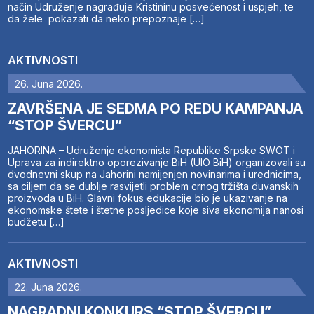
način Udruženje nagrađuje Kristininu posvećenost i uspjeh, te
da žele pokazati da neko prepoznaje […]
AKTIVNOSTI
26. Juna 2026.
ZAVRŠENA JE SEDMA PO REDU KAMPANJA
“STOP ŠVERCU”
JAHORINA – Udruženje ekonomista Republike Srpske SWOT i
Uprava za indirektno oporezivanje BiH (UIO BiH) organizovali su
dvodnevni skup na Jahorini namijenjen novinarima i urednicima,
sa ciljem da se dublje rasvijetli problem crnog tržišta duvanskih
proizvoda u BiH. Glavni fokus edukacije bio je ukazivanje na
ekonomske štete i štetne posljedice koje siva ekonomija nanosi
budžetu […]
AKTIVNOSTI
22. Juna 2026.
NAGRADNI KONKURS “STOP ŠVERCU”