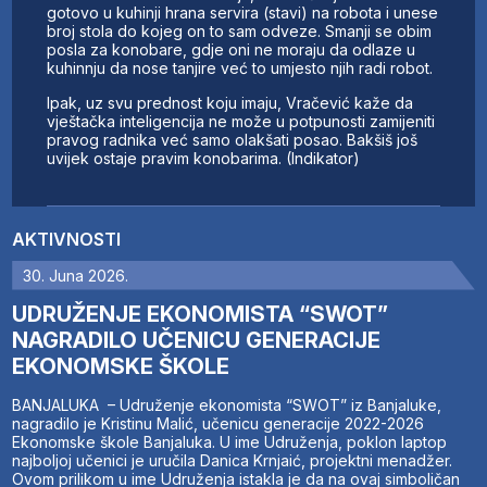
gotovo u kuhinji hrana servira (stavi) na robota i unese
broj stola do kojeg on to sam odveze. Smanji se obim
posla za konobare, gdje oni ne moraju da odlaze u
kuhinnju da nose tanjire već to umjesto njih radi robot.
Ipak, uz svu prednost koju imaju, Vračević kaže da
vještačka inteligencija ne može u potpunosti zamijeniti
pravog radnika već samo olakšati posao. Bakšiš još
uvijek ostaje pravim konobarima. (Indikator)
AKTIVNOSTI
30. Juna 2026.
UDRUŽENJE EKONOMISTA “SWOT”
NAGRADILO UČENICU GENERACIJE
EKONOMSKE ŠKOLE
BANJALUKA – Udruženje ekonomista “SWOT” iz Banjaluke,
nagradilo je Kristinu Malić, učenicu generacije 2022-2026
Ekonomske škole Banjaluka. U ime Udruženja, poklon laptop
najboljoj učenici je uručila Danica Krnjaić, projektni menadžer.
Ovom prilikom u ime Udruženja istakla je da na ovaj simboličan