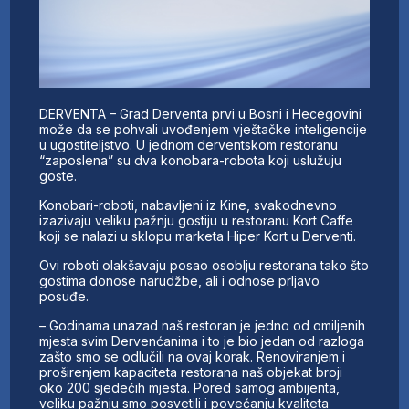
DERVENTA – Grad Derventa prvi u Bosni i Hecegovini
može da se pohvali uvođenjem vještačke inteligencije
u ugostiteljstvo. U jednom derventskom restoranu
“zaposlena” su dva konobara-robota koji uslužuju
goste.
Konobari-roboti, nabavljeni iz Kine, svakodnevno
izazivaju veliku pažnju gostiju u restoranu Kort Caffe
koji se nalazi u sklopu marketa Hiper Kort u Derventi.
Ovi roboti olakšavaju posao osoblju restorana tako što
gostima donose narudžbe, ali i odnose prljavo
posuđe.
– Godinama unazad naš restoran je jedno od omiljenih
mjesta svim Dervenćanima i to je bio jedan od razloga
zašto smo se odlučili na ovaj korak. Renoviranjem i
proširenjem kapaciteta restorana naš objekat broji
oko 200 sjedećih mjesta. Pored samog ambijenta,
veliku pažnju smo posvetili i povećanju kvaliteta