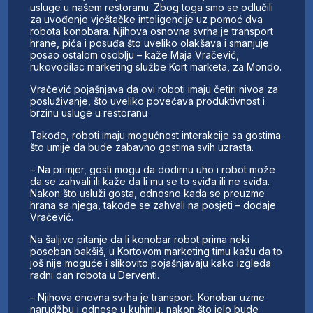
usluge u našem restoranu. Zbog toga smo se odlučili
za uvođenje vještačke inteligencije uz pomoć dva
robota konobara. Njihova osnovna svrha je transport
hrane, pića i posuđa što uveliko olakšava i smanjuje
posao ostalom osoblju – kaže Maja Vračević,
rukovodilac marketing službe Kort marketa, za Mondo.
Vračević pojašnjava da ovi roboti imaju četiri nivoa za
posluživanje, što uveliko povećava produktivnost i
brzinu usluge u restoranu
Takođe, roboti imaju mogućnost interakcije sa gostima
što umije da bude zabavno gostima svih uzrasta.
– Na primjer, gosti mogu da dodirnu uho i robot može
da se zahvali ili kaže da li mu se to sviđa ili ne sviđa.
Nakon što usluži gosta, odnosno kada se preuzme
hrana sa njega, takođe se zahvali na posjeti – dodaje
Vračević.
Na šaljivo pitanje da li konobar robot prima neki
poseban bakšiš, u Kortovom marketing timu kažu da to
još nije moguće i slikovito pojašnjavaju kako izgleda
radni dan robota u Derventi.
– Njihova onovna svrha je transport. Konobar uzme
narudžbu i odnese u kuhinju, nakon što jelo bude