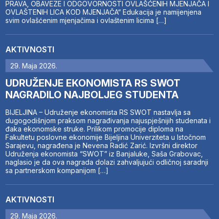
PRAVA, OBAVEZE I ODGOVORNOSTI OVLAŠĆENIH MJENJAČA I
OVLAŠTENIH LICA KOD MJENJAČA“ Edukacija je namijenjena
svim ovlašćenim mjenjačima i ovlaštenim licima […]
AKTIVNOSTI
29. Maja 2026.
UDRUŽENJE EKONOMISTA RS SWOT
NAGRADILO NAJBOLJEG STUDENTA
BIJELJINA – Udruženje ekonomista RS SWOT nastavlja sa
dugogodišnjom praksom nagrađivanja najuspješnijih studenata i
đaka ekonomske struke. Prilikom promocije diploma na
Fakultetu poslovne ekonomije Bijeljina Univerziteta u Istočnom
Sarajevu, nagrađena je Nevena Radić Zarić. Izvršni direktor
Udruženja ekonomista “SWOT” iz Banjaluke, Saša Grabovac,
naglasio je da ova nagrada dolazi zahvaljujući odličnoj saradnji
sa partnerskom kompanijom […]
AKTIVNOSTI
29. Maja 2026.