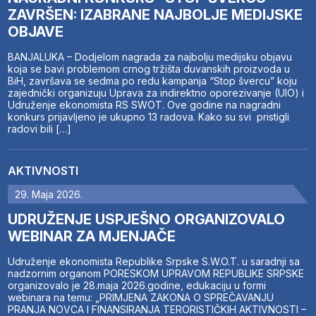
ZAVRŠEN: IZABRANE NAJBOLJE MEDIJSKE
OBJAVE
BANJALUKA – Dodjelom nagrada za najbolju medijsku objavu
koja se bavi problemom crnog tržišta duvanskih proizvoda u
BiH, završava se sedma po redu kampanja “Stop švercu” koju
zajednički organizuju Uprava za indirektno oporezivanje (UIO) i
Udruženje ekonomista RS SWOT. Ove godine na nagradni
konkurs prijavljeno je ukupno 13 radova. Kako su svi pristigli
radovi bili […]
AKTIVNOSTI
29. Maja 2026.
UDRUŽENJE USPJEŠNO ORGANIZOVALO
WEBINAR ZA MJENJAČE
Udruženje ekonomista Republike Srpske S.W.O.T. u saradnji sa
nadzornim organom PORESKOM UPRAVOM REPUBLIKE SRPSKE
organizovalo je 28.maja 2026.godine, edukaciju u formi
webinara na temu: „PRIMJENA ZAKONA O SPREČAVANJU
PRANJA NOVCA I FINANSIRANJA TERORISTIČKIH AKTIVNOSTI –