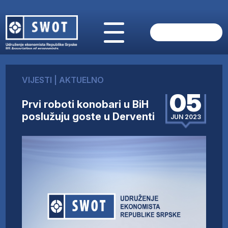
POČETNA
O NAMA
VIJESTI
|
AKTUELNO
VIJESTI
05
AKTUELNO
Prvi roboti konobari u BiH
ANALIZE
poslužuju goste u Derventi
JUN 2023
KOMPANIJE
FINANSIJE
IZ STRANIH MEDIJA
AKTIVNOSTI
SWOT INTERVJU
UČLANI SE
KONTAKT