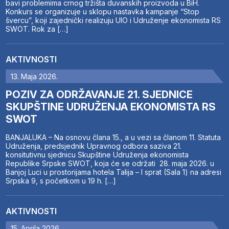
bavi problemima crnog tržišta duvanskih proizvoda u BiH.
Konkurs se organizuje u sklopu nastavka kampanje “Stop
švercu”, koji zajednički realizuju UIO i Udruženje ekonomista RS
SWOT. Rok za […]
AKTIVNOSTI
13. Maja 2026.
POZIV ZA ODRŽAVANJE 21. SJEDNICE
SKUPŠTINE UDRUŽENJA EKONOMISTA RS
SWOT
BANJALUKA – Na osnovu člana 15., a u vezi sa članom 11. Statuta
Udruženja, predsjednik Upravnog odbora saziva 21.
konsitutivnu sjednicu Skupštine Udruženja ekonomista
Republike Srpske SWOT, koja će se održati 28. maja 2026. u
Banjoj Luci u prostorijama hotela Talija – I sprat (Sala 1) na adresi
Srpska 9, s početkom u 19 h. […]
AKTIVNOSTI
15. Aprila 2026.