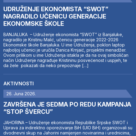
UDRUŽENJE EKONOMISTA “SWOT”
NAGRADILO UČENICU GENERACIJE
EKONOMSKE ŠKOLE
BANJALUKA – Udruženje ekonomista “SWOT” iz Banjaluke,
nagradilo je Kristinu Malić, učenicu generacije 2022-2026
Ekonomske škole Banjaluka. U ime Udruženja, poklon laptop
najboljoj učenici je uručila Danica Krnjaić, projektni menadžer.
Ovom prilikom u ime Udruženja istakla je da na ovaj simboličan
način Udruženje nagrađuje Kristininu posvećenost i uspjeh, te
da žele pokazati da neko prepoznaje […]
AKTIVNOSTI
26. Juna 2026.
ZAVRŠENA JE SEDMA PO REDU KAMPANJA
“STOP ŠVERCU”
JAHORINA – Udruženje ekonomista Republike Srpske SWOT i
Uprava za indirektno oporezivanje BiH (UIO BiH) organizovali su
dvodnevni skup na Jahorini namijenjen novinarima i urednicima,