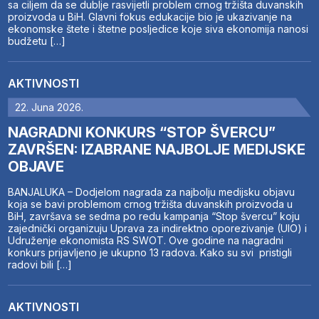
sa ciljem da se dublje rasvijetli problem crnog tržišta duvanskih
proizvoda u BiH. Glavni fokus edukacije bio je ukazivanje na
ekonomske štete i štetne posljedice koje siva ekonomija nanosi
budžetu […]
AKTIVNOSTI
22. Juna 2026.
NAGRADNI KONKURS “STOP ŠVERCU”
ZAVRŠEN: IZABRANE NAJBOLJE MEDIJSKE
OBJAVE
BANJALUKA – Dodjelom nagrada za najbolju medijsku objavu
koja se bavi problemom crnog tržišta duvanskih proizvoda u
BiH, završava se sedma po redu kampanja “Stop švercu” koju
zajednički organizuju Uprava za indirektno oporezivanje (UIO) i
Udruženje ekonomista RS SWOT. Ove godine na nagradni
konkurs prijavljeno je ukupno 13 radova. Kako su svi pristigli
radovi bili […]
AKTIVNOSTI