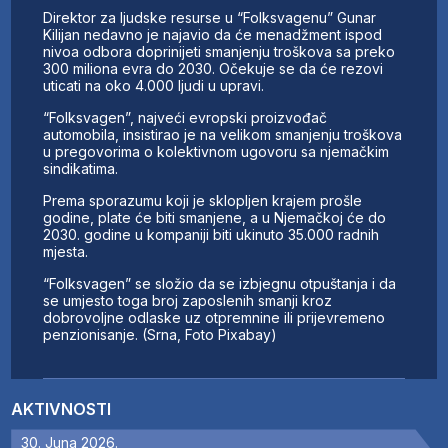
Direktor za ljudske resurse u “Folksvagenu” Gunar
Kilijan nedavno je najavio da će menadžment ispod
nivoa odbora doprinijeti smanjenju troškova sa preko
300 miliona evra do 2030. Očekuje se da će rezovi
uticati na oko 4.000 ljudi u upravi.
“Folksvagen”, najveći evropski proizvođač
automobila, insistirao je na velikom smanjenju troškova
u pregovorima o kolektivnom ugovoru sa njemačkim
sindikatima.
Prema sporazumu koji je sklopljen krajem prošle
godine, plate će biti smanjene, a u Njemačkoj će do
2030. godine u kompaniji biti ukinuto 35.000 radnih
mjesta.
“Folksvagen” se složio da se izbjegnu otpuštanja i da
se umjesto toga broj zaposlenih smanji kroz
dobrovoljne odlaske uz otpremnine ili prijevremeno
penzionisanje. (Srna, Foto Pixabay)
AKTIVNOSTI
30. Juna 2026.