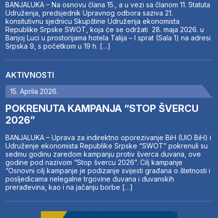
BANJALUKA – Na osnovu člana 15., a u vezi sa članom 11. Statuta
Udruženja, predsjednik Upravnog odbora saziva 21.
konsitutivnu sjednicu Skupštine Udruženja ekonomista
Republike Srpske SWOT, koja će se održati 28. maja 2026. u
Banjoj Luci u prostorijama hotela Talija – I sprat (Sala 1) na adresi
Srpska 9, s početkom u 19 h. […]
AKTIVNOSTI
15. Aprila 2026.
POKRENUTA KAMPANJA “STOP ŠVERCU
2026”
BANJALUKA – Uprava za indirektno oporezivanje BiH (UIO BiH) i
Udruženje ekonomista Republike Srpske “SWOT” pokrenuli su
sedmu godinu zaredom kampanju protiv šverca duvana, ove
godine pod nazivom “Stop švercu 2026”. Cilj kampanje
“Osnovni cilj kampanje je podizanje svijesti građana o štetnosti i
posljedicama nelegalne trgovine duvana i duvanskih
prerađevina, kao i na jačanju borbe […]