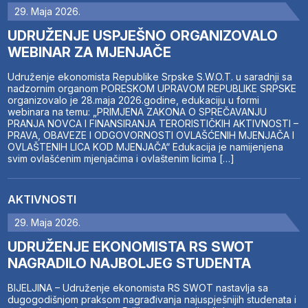
29. Maja 2026.
UDRUŽENJE USPJEŠNO ORGANIZOVALO
WEBINAR ZA MJENJAČE
Udruženje ekonomista Republike Srpske S.W.O.T. u saradnji sa
nadzornim organom PORESKOM UPRAVOM REPUBLIKE SRPSKE
organizovalo je 28.maja 2026.godine, edukaciju u formi
webinara na temu: „PRIMJENA ZAKONA O SPREČAVANJU
PRANJA NOVCA I FINANSIRANJA TERORISTIČKIH AKTIVNOSTI –
PRAVA, OBAVEZE I ODGOVORNOSTI OVLAŠĆENIH MJENJAČA I
OVLAŠTENIH LICA KOD MJENJAČA“ Edukacija je namijenjena
svim ovlašćenim mjenjačima i ovlaštenim licima […]
AKTIVNOSTI
29. Maja 2026.
UDRUŽENJE EKONOMISTA RS SWOT
NAGRADILO NAJBOLJEG STUDENTA
BIJELJINA – Udruženje ekonomista RS SWOT nastavlja sa
dugogodišnjom praksom nagrađivanja najuspješnijih studenata i