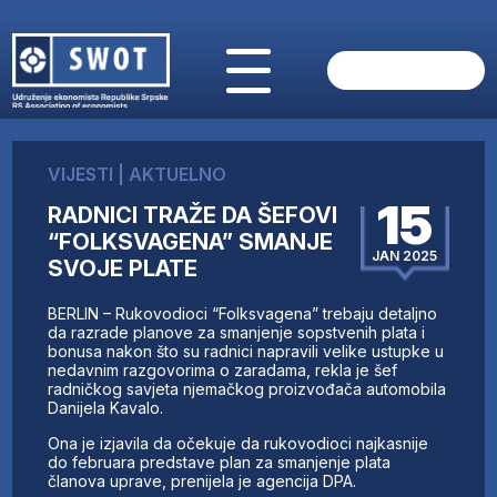
POČETNA
O NAMA
VIJESTI
|
AKTUELNO
VIJESTI
15
RADNICI TRAŽE DA ŠEFOVI
AKTUELNO
“FOLKSVAGENA” SMANJE
ANALIZE
JAN 2025
SVOJE PLATE
KOMPANIJE
FINANSIJE
BERLIN – Rukovodioci “Folksvagena” trebaju detaljno
IZ STRANIH MEDIJA
da razrade planove za smanjenje sopstvenih plata i
bonusa nakon što su radnici napravili velike ustupke u
AKTIVNOSTI
nedavnim razgovorima o zaradama, rekla je šef
radničkog savjeta njemačkog proizvođača automobila
SWOT INTERVJU
Danijela Kavalo.
UČLANI SE
Ona je izjavila da očekuje da rukovodioci najkasnije
KONTAKT
do februara predstave plan za smanjenje plata
članova uprave, prenijela je agencija DPA.