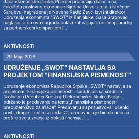
đaka ekonomske struke. Prilikom promocije diploma na
Fakultetu poslovne ekonomije Bijeljina Univerziteta u Istočnom
Sarajevu, nagrađena je Nevena Radić Zarić. Izvršni direktor
Udruženja ekonomista “SWOT” iz Banjaluke, Saša Grabovac,
naglasio je da ova nagrada dolazi zahvaljujući odličnoj saradnji
sa partnerskom kompanijom […]
AKTIVNOSTI
29. Maja 2026.
UDRUŽENJE „SWOT“ NASTAVLJA SA
PROJEKTOM “FINANSIJSKA PISMENOST”
Udruženje ekonomista Republike Srpske „SWOT“ nastavlja sa
projektom “Finansijska pismenost” i saradnjom sa srednjim
školama u Republici Srpskoj. U ekonomskoj školi u Bijeljini,
održano je predavanje na temu „Finansijska pismenost i
preduzetništvo za mlade“. Predavanju su prisustvovali učenici
prvih, drugih i trećih razreda. Cilj predavanja je bio da učenici
prošire svoja znanja iz oblasti finansija, […]
AKTIVNOSTI