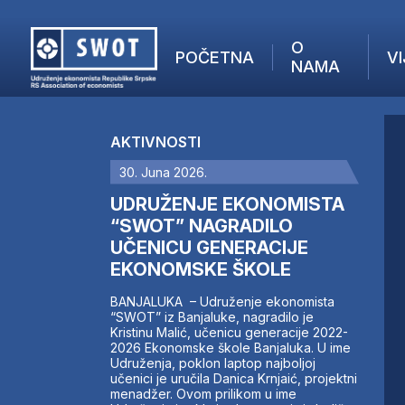
O
POČETNA
VI
NAMA
POČETNA
O NAMA
AKTIVNOSTI
VIJESTI
30. Juna 2026.
AKTUELNO
F
ANALIZE
UDRUŽENJE EKONOMISTA
I
KOMPANIJE
“SWOT” NAGRADILO
UČENICU GENERACIJE
FINANSIJE
EKONOMSKE ŠKOLE
IZ STRANIH MEDIJA
AKTIVNOSTI
BANJALUKA – Udruženje ekonomista
“SWOT” iz Banjaluke, nagradilo je
SWOT INTERVJU
Kristinu Malić, učenicu generacije 2022-
UČLANI SE
2026 Ekonomske škole Banjaluka. U ime
Udruženja, poklon laptop najboljoj
KONTAKT
učenici je uručila Danica Krnjaić, projektni
menadžer. Ovom prilikom u ime