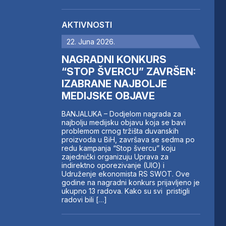
AKTIVNOSTI
22. Juna 2026.
NAGRADNI KONKURS
“STOP ŠVERCU” ZAVRŠEN:
IZABRANE NAJBOLJE
MEDIJSKE OBJAVE
BANJALUKA – Dodjelom nagrada za
najbolju medijsku objavu koja se bavi
problemom crnog tržišta duvanskih
proizvoda u BiH, završava se sedma po
redu kampanja “Stop švercu” koju
zajednički organizuju Uprava za
indirektno oporezivanje (UIO) i
Udruženje ekonomista RS SWOT. Ove
godine na nagradni konkurs prijavljeno je
ukupno 13 radova. Kako su svi pristigli
radovi bili […]