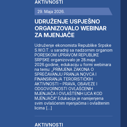
AKTIVNOSTI
29. Maja 2026.
UDRUŽENJE USPJEŠNO
ORGANIZOVALO WEBINAR
ZA MJENJAČE
Udruženje ekonomista Republike Srpske
S.W.O.T. u saradnji sa nadzornim organom
PORESKOM UPRAVOM REPUBLIKE
SRPSKE organizovalo je 28.maja
2026.godine, edukaciju u formi webinara
na temu: „PRIMJENA ZAKONA O
SPREČAVANJU PRANJA NOVCA I
FINANSIRANJA TERORISTIČKIH
AKTIVNOSTI – PRAVA, OBAVEZE I
ODGOVORNOSTI OVLAŠĆENIH
MJENJAČA I OVLAŠTENIH LICA KOD
MJENJAČA“ Edukacija je namijenjena
svim ovlašćenim mjenjačima i ovlaštenim
licima […]
AKTIVNOSTI