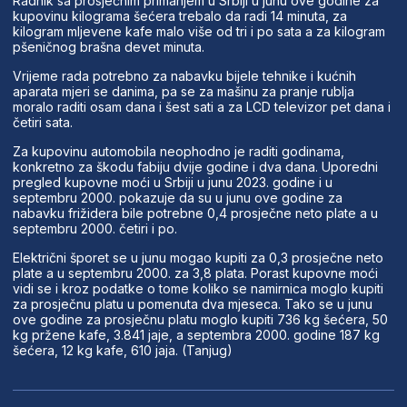
Radnik sa prosječnim primanjem u Srbiji u junu ove godine za
kupovinu kilograma šećera trebalo da radi 14 minuta, za
kilogram mljevene kafe malo više od tri i po sata a za kilogram
pšeničnog brašna devet minuta.
Vrijeme rada potrebno za nabavku bijele tehnike i kućnih
aparata mjeri se danima, pa se za mašinu za pranje rublja
moralo raditi osam dana i šest sati a za LCD televizor pet dana i
četiri sata.
Za kupovinu automobila neophodno je raditi godinama,
konkretno za škodu fabiju dvije godine i dva dana. Uporedni
pregled kupovne moći u Srbiji u junu 2023. godine i u
septembru 2000. pokazuje da su u junu ove godine za
nabavku frižidera bile potrebne 0,4 prosječne neto plate a u
septembru 2000. četiri i po.
Električni šporet se u junu mogao kupiti za 0,3 prosječne neto
plate a u septembru 2000. za 3,8 plata. Porast kupovne moći
vidi se i kroz podatke o tome koliko se namirnica moglo kupiti
za prosječnu platu u pomenuta dva mjeseca. Tako se u junu
ove godine za prosječnu platu moglo kupiti 736 kg šećera, 50
kg pržene kafe, 3.841 jaje, a septembra 2000. godine 187 kg
šećera, 12 kg kafe, 610 jaja. (Tanjug)