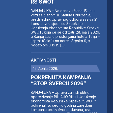
RS SWOT
BANJALUKA – Na osnovu člana 15., a u
vezi sa članom 11. Statuta Udruženja,
predsjednik Upravnog odbora saziva 21.
konsitutivnu sjednicu Skupštine
Udruženja ekonomista Republike Srpske
SWOT, koja će se održati 28. maja 2026.
u Banjoj Luci u prostorijama hotela Talija –
I sprat (Sala 1) na adresi Srpska 9, s
početkom u 19 h. […]
AKTIVNOSTI
15. Aprila 2026.
POKRENUTA KAMPANJA
“STOP ŠVERCU 2026”
BANJALUKA – Uprava za indirektno
oporezivanje BiH (UIO BiH) i Udruženje
ekonomista Republike Srpske “SWOT”
pokrenuli su sedmu godinu zaredom
kampanju protiv šverca duvana, ove