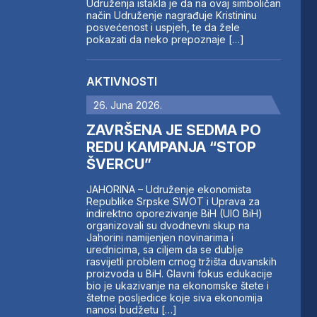
Udruženja istakla je da na ovaj simboličan
način Udruženje nagrađuje Kristininu
posvećenost i uspjeh, te da žele
pokazati da neko prepoznaje […]
AKTIVNOSTI
26. Juna 2026.
ZAVRŠENA JE SEDMA PO
REDU KAMPANJA “STOP
ŠVERCU”
JAHORINA – Udruženje ekonomista
Republike Srpske SWOT i Uprava za
indirektno oporezivanje BiH (UIO BiH)
organizovali su dvodnevni skup na
Jahorini namijenjen novinarima i
urednicima, sa ciljem da se dublje
rasvijetli problem crnog tržišta duvanskih
proizvoda u BiH. Glavni fokus edukacije
bio je ukazivanje na ekonomske štete i
štetne posljedice koje siva ekonomija
nanosi budžetu […]