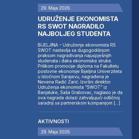
29. Maja 2026.
UDRUŽENJE EKONOMISTA
RS SWOT NAGRADILO
NAJBOLJEG STUDENTA
BIJELJINA – Udruženje ekonomista RS
SWOT nastavlja sa dugogodišnjom
praksom nagrađivanja najuspješnijih
studenata i đaka ekonomske struke.
Prilikom promocije diploma na Fakultetu
poslovne ekonomije Bijeljina Univerziteta
u Istočnom Sarajevu, nagrađena je
Nevena Radić Zarić. Izvršni direktor
Udruženja ekonomista “SWOT” iz
Banjaluke, Saša Grabovac, naglasio je da
ova nagrada dolazi zahvaljujući odličnoj
saradnji sa partnerskom kompanijom […]
AKTIVNOSTI
29. Maja 2026.