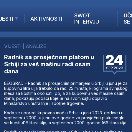
SWOT
UČ
JESTI
AKTIVNOSTI
INTERVJU
SE
AKTUELNO
ANALIZE
VIJESTI
|
ANALIZE
KOMPANIJE
24
Radnik sa prosječnom platom u
INANSIJE
Srbiji za veš mašinu radi osam
Z STRANIH MEDIJA
SEP 2023
dana
BEOGRAD – Radnik sa prosječnim primanjem u Srbiji u junu je za
kupovinu litra ulja trebalo da radi 25 minuta, kilograma svinjskog
mesa sa kostima oko sat i po, a za kupovinu veš mašine osam
dana, pokazuju podaci koje je na svom sajtu objavilo
Ministarstvo unutrašnje i spoljne trgovine.
Kada se uporedi kupovna moć u Srbiji u junu 2023. godine i u
septembru 2000, u junu ove godine za prosječnu platu moglo
se kupiti 418 litara ulja, a septembra 2000. godine 166 litara ulja.