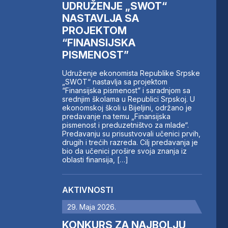
UDRUŽENJE „SWOT“
NASTAVLJA SA
PROJEKTOM
“FINANSIJSKA
PISMENOST”
Udruženje ekonomista Republike Srpske
„SWOT“ nastavlja sa projektom
“Finansijska pismenost” i saradnjom sa
srednjim školama u Republici Srpskoj. U
ekonomskoj školi u Bijeljini, održano je
predavanje na temu „Finansijska
pismenost i preduzetništvo za mlade“.
Predavanju su prisustvovali učenici prvih,
drugih i trećih razreda. Cilj predavanja je
bio da učenici prošire svoja znanja iz
oblasti finansija, […]
AKTIVNOSTI
29. Maja 2026.
KONKURS ZA NAJBOLJU