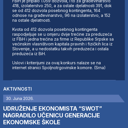
FBiH je pripalo 1.059 dozvola, i to za građevinarstvo
418, izolaterstvo 250, a za ostale djelatnosti 391, dok
se od 412 dozvola posebnog kontingenta, 164
odnose na građevinarstvo, 96 na izolaterstvo, a 152
na ostale djelatnosti.
Kvota od 412 dozvola posebnog kontingenta
raspodjeljuje se u omjeru dvije trećine za preduzeća
iz FBiH i jedna trećina za firme iz Republike Srpske sa
većinskim vlasništvom kapitala pravnih i fizičkih lica iz
Slovenije, a u nedostatku takvih preduzeća i ostala
preduzeća iz BiH.
Uslovi i kriterijumi za ovaj konkurs nalaze se na
internet stranici Spoljnotrgovinske komore. (Srna)
AKTIVNOSTI
30. Juna 2026.
UDRUŽENJE EKONOMISTA “SWOT”
NAGRADILO UČENICU GENERACIJE
EKONOMSKE ŠKOLE