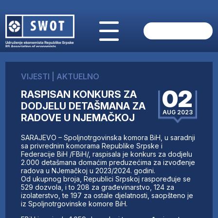
POČETNA
O NAMA
VIJESTI
|
AKTUELNO
VIJESTI
02
RASPISAN KONKURS ZA
AKTUELNO
DODJELU DETAŠMANA ZA
ANALIZE
AUG 2023
RADOVE U NJEMAČKOJ
KOMPANIJE
FINANSIJE
SARAJEVO – Spoljnotrgovinska komora BiH, u saradnji
IZ STRANIH MEDIJA
sa privrednim komorama Republike Srpske i
Federacije BiH /FBiH/, raspisala je konkurs za dodjelu
AKTIVNOSTI
2.000 detašmana domaćim preduzećima za izvođenje
radova u NJemačkoj u 2023/2024. godini.
SWOT INTERVJU
Od ukupnog broja, Republici Srpskoj raspoređuje se
UČLANI SE
529 dozvola, i to 208 za građevinarstvo, 124 za
izolaterstvo, te 197 za ostale djelatnosti, saopšteno je
KONTAKT
iz Spoljnotrgovinske komore BiH.