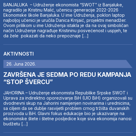
BANJALUKA – Udruženje ekonomista “SWOT” iz Banjaluke,
nagradilo je Kristinu Malić, učenicu generacije 2022-2026
Ekonomske škole Banjaluka. U ime Udruženja, poklon laptop
najboljoj učenici je uručila Danica Krnjaić, projektni menadžer.
Ovom prilikom u ime Udruženja istakla je da na ovaj simboličan
način Udruženje nagrađuje Kristininu posvećenost i uspjeh, te
da žele pokazati da neko prepoznaje […]
AKTIVNOSTI
26. Juna 2026.
ZAVRŠENA JE SEDMA PO REDU KAMPANJA
“STOP ŠVERCU”
JAHORINA – Udruženje ekonomista Republike Srpske SWOT i
Uprava za indirektno oporezivanje BiH (UIO BiH) organizovali su
dvodnevni skup na Jahorini namijenjen novinarima i urednicima,
sa ciljem da se dublje rasvijetli problem crnog tržišta duvanskih
proizvoda u BiH. Glavni fokus edukacije bio je ukazivanje na
ekonomske štete i štetne posljedice koje siva ekonomija nanosi
budžetu […]