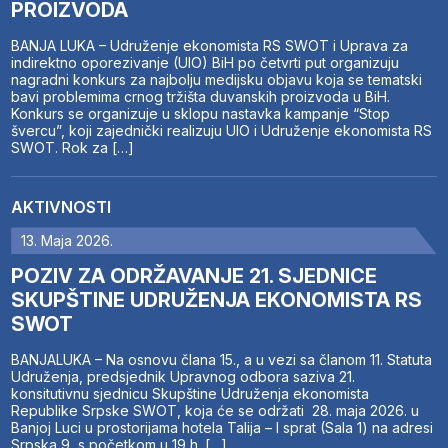
PROIZVODA
BANJA LUKA – Udruženje ekonomista RS SWOT i Uprava za
indirektno oporezivanje (UIO) BiH po četvrti put organizuju
nagradni konkurs za najbolju medijsku objavu koja se tematski
bavi problemima crnog tržišta duvanskih proizvoda u BiH.
Konkurs se organizuje u sklopu nastavka kampanje “Stop
švercu”, koji zajednički realizuju UIO i Udruženje ekonomista RS
SWOT. Rok za […]
AKTIVNOSTI
13. Maja 2026.
POZIV ZA ODRŽAVANJE 21. SJEDNICE
SKUPŠTINE UDRUŽENJA EKONOMISTA RS
SWOT
BANJALUKA – Na osnovu člana 15., a u vezi sa članom 11. Statuta
Udruženja, predsjednik Upravnog odbora saziva 21.
konsitutivnu sjednicu Skupštine Udruženja ekonomista
Republike Srpske SWOT, koja će se održati 28. maja 2026. u
Banjoj Luci u prostorijama hotela Talija – I sprat (Sala 1) na adresi
Srpska 9, s početkom u 19 h. […]