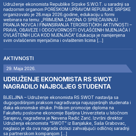
Udruženje ekonomista Republike Srpske S.W.O.T. u saradnji sa
nadzornim organom PORESKOM UPRAVOM REPUBLIKE SRPSKE
organizovalo je 28.maja 2026.godine, edukaciju u formi
webinara na temu: „PRIMJENA ZAKONA O SPREČAVANJU
PRANJA NOVCA I FINANSIRANJA TERORISTIČKIH AKTIVNOSTI –
PRAVA, OBAVEZE I ODGOVORNOSTI OVLAŠĆENIH MJENJAČA I
OVLAŠTENIH LICA KOD MJENJAČA“ Edukacija je namijenjena
svim ovlašćenim mjenjačima i ovlaštenim licima […]
AKTIVNOSTI
29. Maja 2026.
UDRUŽENJE EKONOMISTA RS SWOT
NAGRADILO NAJBOLJEG STUDENTA
BIJELJINA – Udruženje ekonomista RS SWOT nastavlja sa
dugogodišnjom praksom nagrađivanja najuspješnijih studenata i
đaka ekonomske struke. Prilikom promocije diploma na
Fakultetu poslovne ekonomije Bijeljina Univerziteta u Istočnom
Sarajevu, nagrađena je Nevena Radić Zarić. Izvršni direktor
Udruženja ekonomista “SWOT” iz Banjaluke, Saša Grabovac,
naglasio je da ova nagrada dolazi zahvaljujući odličnoj saradnji
sa partnerskom kompanijom […]