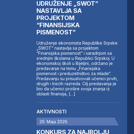
UDRUŽENJE „SWOT“
NASTAVLJA SA
PROJEKTOM
“FINANSIJSKA
PISMENOST”
Udruženje ekonomista Republike Srpske
„SWOT“ nastavlja sa projektom
“Finansijska pismenost” i saradnjom sa
srednjim školama u Republici Srpskoj. U
ekonomskoj školi u Bijeljini, održano je
predavanje na temu „Finansijska
pismenost i preduzetništvo za mlade“.
Predavanju su prisustvovali učenici prvih,
drugih i trećih razreda. Cilj predavanja je
bio da učenici prošire svoja znanja iz
oblasti finansija, […]
AKTIVNOSTI
29. Maja 2026.
KONKURS ZA NAJBOLJU