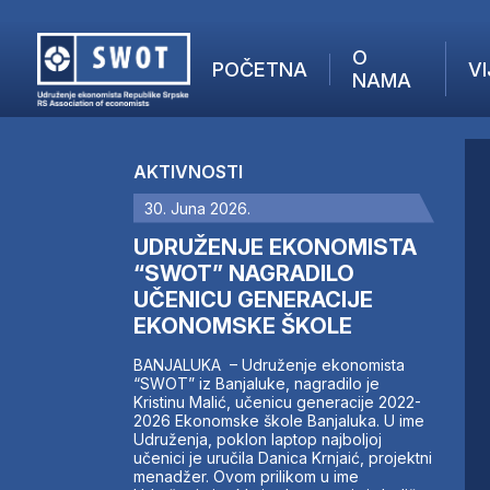
O
POČETNA
VI
NAMA
POČETNA
O NAMA
AKTIVNOSTI
VIJESTI
30. Juna 2026.
AKTUELNO
F
ANALIZE
UDRUŽENJE EKONOMISTA
I
KOMPANIJE
“SWOT” NAGRADILO
UČENICU GENERACIJE
FINANSIJE
EKONOMSKE ŠKOLE
IZ STRANIH MEDIJA
AKTIVNOSTI
BANJALUKA – Udruženje ekonomista
“SWOT” iz Banjaluke, nagradilo je
SWOT INTERVJU
Kristinu Malić, učenicu generacije 2022-
UČLANI SE
2026 Ekonomske škole Banjaluka. U ime
Udruženja, poklon laptop najboljoj
KONTAKT
učenici je uručila Danica Krnjaić, projektni
menadžer. Ovom prilikom u ime