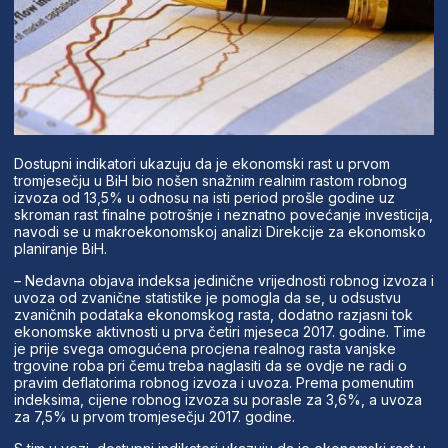
Dostupni indikatori ukazuju da je ekonomski rast u prvom
tromjesečju u BiH bio nošen snažnim realnim rastom robnog
izvoza od 13,5% u odnosu na isti period prošle godine uz
skroman rast finalne potrošnje i neznatno povećanje investicija,
navodi se u makroekonomskoj analizi Direkcije za ekonomsko
planiranje BiH.
– Nedavna objava indeksa jedinične vrijednosti robnog izvoza i
uvoza od zvanične statistike je pomogla da se, u odsustvu
zvaničnih podataka ekonomskog rasta, dodatno razjasni tok
ekonomske aktivnosti u prva četiri mjeseca 2017. godine. Time
je prije svega omogućena procjena realnog rasta vanjske
trgovine roba pri čemu treba naglasiti da se ovdje ne radi o
pravim deflatorima robnog izvoza i uvoza. Prema pomenutim
indeksima, cijene robnog izvoza su porasle za 3,6%, a uvoza
za 7,5% u prvom tromjesečju 2017. godine.