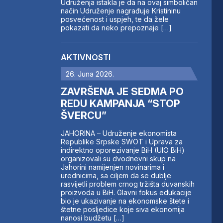
Udruženja istakla je da na ovaj simboličan
način Udruženje nagrađuje Kristininu
posvećenost i uspjeh, te da žele
pokazati da neko prepoznaje […]
AKTIVNOSTI
26. Juna 2026.
ZAVRŠENA JE SEDMA PO
REDU KAMPANJA “STOP
ŠVERCU”
JAHORINA – Udruženje ekonomista
Republike Srpske SWOT i Uprava za
indirektno oporezivanje BiH (UIO BiH)
organizovali su dvodnevni skup na
Jahorini namijenjen novinarima i
urednicima, sa ciljem da se dublje
rasvijetli problem crnog tržišta duvanskih
proizvoda u BiH. Glavni fokus edukacije
bio je ukazivanje na ekonomske štete i
štetne posljedice koje siva ekonomija
nanosi budžetu […]