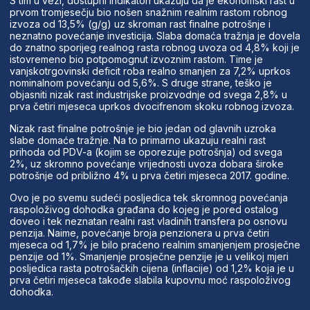
S tim u vezi, dostupni indikatori ukazuju da je ekonomski rast u
prvom tromjesečju bio nošen snažnim realnim rastom robnog
izvoza od 13,5% (g/g) uz skroman rast finalne potrošnje i
neznatno povećanje investicija. Slaba domaća tražnja je dovela
do znatno sporijeg realnog rasta robnog uvoza od 4,8% koji je
istovremeno bio potpomognut izvoznim rastom. Time je
vanjskotrgovinski deficit roba realno smanjen za 7,2% uprkos
nominalnom povećanju od 5,6%. S druge strane, teško je
objasniti nizak rast industrijske proizvodnje od svega 2,8% u
prva četiri mjeseca uprkos dvocifrenom skoku robnog izvoza.
Nizak rast finalne potrošnje je bio jedan od glavnih uzroka
slabe domaće tražnje. Na to primarno ukazuju realni rast
prihoda od PDV-a (kojim se oporezuje potrošnja) od svega
2%, uz skromno povećanje vrijednosti uvoza dobara široke
potrošnje od približno 4% u prva četiri mjeseca 2017. godine.
Ovo je po svemu sudeći posljedica tek skromnog povećanja
raspoloživog dohodka građana do kojeg je pored ostalog
doveo i tek neznatan realni rast vladinih transfera po osnovu
penzija. Naime, povećanje broja penzionera u prva četiri
mjeseca od 1,7% je bilo praćeno realnim smanjenjem prosječne
penzije od 1%. Smanjenje prosječne penzije je u velikoj mjeri
posljedica rasta potrošačkih cijena (inflacije) od 1,2% koja je u
prva četiri mjeseca takođe slabila kupovnu moć raspoloživog
dohodka.