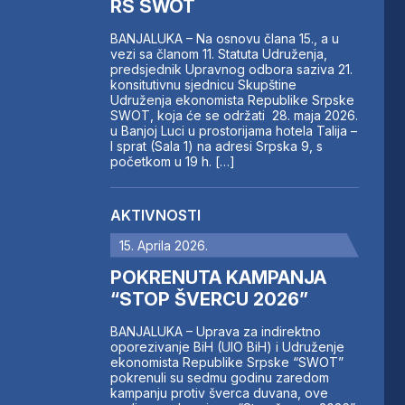
RS SWOT
BANJALUKA – Na osnovu člana 15., a u
vezi sa članom 11. Statuta Udruženja,
predsjednik Upravnog odbora saziva 21.
konsitutivnu sjednicu Skupštine
Udruženja ekonomista Republike Srpske
SWOT, koja će se održati 28. maja 2026.
u Banjoj Luci u prostorijama hotela Talija –
I sprat (Sala 1) na adresi Srpska 9, s
početkom u 19 h. […]
AKTIVNOSTI
15. Aprila 2026.
POKRENUTA KAMPANJA
“STOP ŠVERCU 2026”
BANJALUKA – Uprava za indirektno
oporezivanje BiH (UIO BiH) i Udruženje
ekonomista Republike Srpske “SWOT”
pokrenuli su sedmu godinu zaredom
kampanju protiv šverca duvana, ove