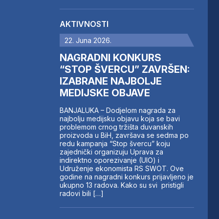
AKTIVNOSTI
22. Juna 2026.
NAGRADNI KONKURS
“STOP ŠVERCU” ZAVRŠEN:
IZABRANE NAJBOLJE
MEDIJSKE OBJAVE
BANJALUKA – Dodjelom nagrada za
najbolju medijsku objavu koja se bavi
problemom crnog tržišta duvanskih
proizvoda u BiH, završava se sedma po
redu kampanja “Stop švercu” koju
zajednički organizuju Uprava za
indirektno oporezivanje (UIO) i
Udruženje ekonomista RS SWOT. Ove
godine na nagradni konkurs prijavljeno je
ukupno 13 radova. Kako su svi pristigli
radovi bili […]