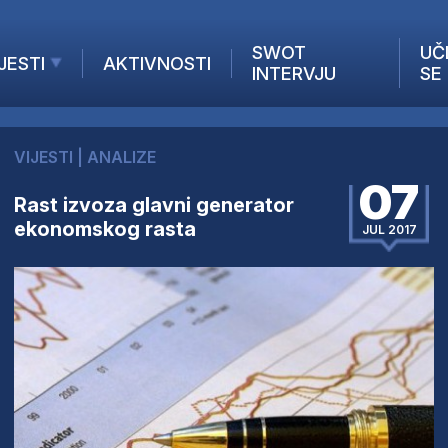
SWOT
UČ
JESTI
AKTIVNOSTI
INTERVJU
SE
AKTUELNO
ANALIZE
VIJESTI
|
ANALIZE
KOMPANIJE
07
INANSIJE
Rast izvoza glavni generator
ekonomskog rasta
Z STRANIH MEDIJA
JUL 2017