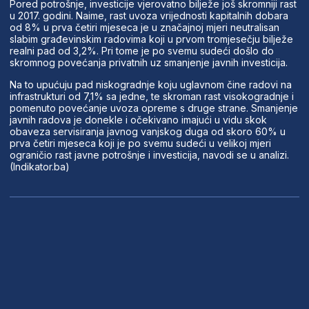
Pored potrošnje, investicije vjerovatno bilježe još skromniji rast
u 2017. godini. Naime, rast uvoza vrijednosti kapitalnih dobara
od 8% u prva četiri mjeseca je u značajnoj mjeri neutralisan
slabim građevinskim radovima koji u prvom tromjesečju bilježe
realni pad od 3,2%. Pri tome je po svemu sudeći došlo do
skromnog povećanja privatnih uz smanjenje javnih investicija.
Na to upućuju pad niskogradnje koju uglavnom čine radovi na
infrastrukturi od 7,1% sa jedne, te skroman rast visokogradnje i
pomenuto povećanje uvoza opreme s druge strane. Smanjenje
javnih radova je donekle i očekivano imajući u vidu skok
obaveza servisiranja javnog vanjskog duga od skoro 60% u
prva četiri mjeseca koji je po svemu sudeći u velikoj mjeri
ograničio rast javne potrošnje i investicija, navodi se u analizi.
(Indikator.ba)