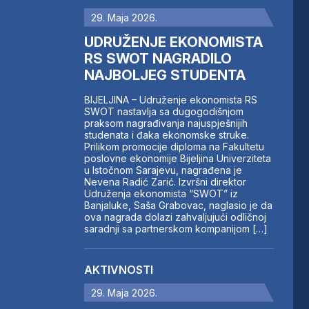
29. Maja 2026.
UDRUŽENJE EKONOMISTA
RS SWOT NAGRADILO
NAJBOLJEG STUDENTA
BIJELJINA – Udruženje ekonomista RS
SWOT nastavlja sa dugogodišnjom
praksom nagrađivanja najuspješnijih
studenata i đaka ekonomske struke.
Prilikom promocije diploma na Fakultetu
poslovne ekonomije Bijeljina Univerziteta
u Istočnom Sarajevu, nagrađena je
Nevena Radić Zarić. Izvršni direktor
Udruženja ekonomista “SWOT” iz
Banjaluke, Saša Grabovac, naglasio je da
ova nagrada dolazi zahvaljujući odličnoj
saradnji sa partnerskom kompanijom […]
AKTIVNOSTI
29. Maja 2026.