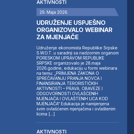
AKTIVNOSTI
29. Maja 2026.
UDRUŽENJE USPJEŠNO
ORGANIZOVALO WEBINAR
ZA MJENJAČE
Udruženje ekonomista Republike Srpske
S.W.O.T. u saradnji sa nadzornim organom
PORESKOM UPRAVOM REPUBLIKE
SRPSKE organizovalo je 28.maja
2026.godine, edukaciju u formi webinara
na temu: „PRIMJENA ZAKONA O
SPREČAVANJU PRANJA NOVCA I
FINANSIRANJA TERORISTIČKIH
AKTIVNOSTI – PRAVA, OBAVEZE I
ODGOVORNOSTI OVLAŠĆENIH
MJENJAČA I OVLAŠTENIH LICA KOD
MJENJAČA“ Edukacija je namijenjena
svim ovlašćenim mjenjačima i ovlaštenim
licima […]
AKTIVNOSTI