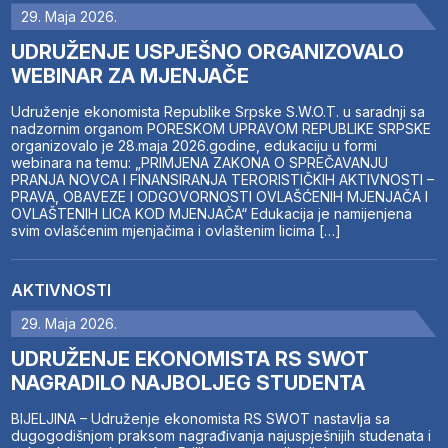
29. Maja 2026.
UDRUŽENJE USPJEŠNO ORGANIZOVALO
WEBINAR ZA MJENJAČE
Udruženje ekonomista Republike Srpske S.W.O.T. u saradnji sa
nadzornim organom PORESKOM UPRAVOM REPUBLIKE SRPSKE
organizovalo je 28.maja 2026.godine, edukaciju u formi
webinara na temu: „PRIMJENA ZAKONA O SPREČAVANJU
PRANJA NOVCA I FINANSIRANJA TERORISTIČKIH AKTIVNOSTI –
PRAVA, OBAVEZE I ODGOVORNOSTI OVLAŠĆENIH MJENJAČA I
OVLAŠTENIH LICA KOD MJENJAČA“ Edukacija je namijenjena
svim ovlašćenim mjenjačima i ovlaštenim licima […]
AKTIVNOSTI
29. Maja 2026.
UDRUŽENJE EKONOMISTA RS SWOT
NAGRADILO NAJBOLJEG STUDENTA
BIJELJINA – Udruženje ekonomista RS SWOT nastavlja sa
dugogodišnjom praksom nagrađivanja najuspješnijih studenata i