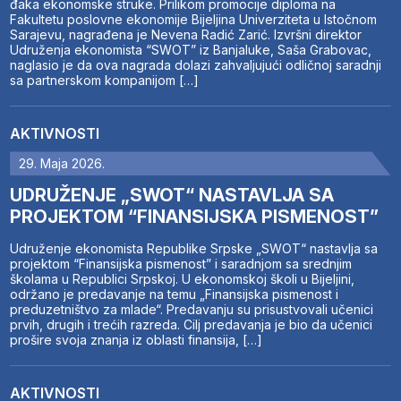
đaka ekonomske struke. Prilikom promocije diploma na
Fakultetu poslovne ekonomije Bijeljina Univerziteta u Istočnom
Sarajevu, nagrađena je Nevena Radić Zarić. Izvršni direktor
Udruženja ekonomista “SWOT” iz Banjaluke, Saša Grabovac,
naglasio je da ova nagrada dolazi zahvaljujući odličnoj saradnji
sa partnerskom kompanijom […]
AKTIVNOSTI
29. Maja 2026.
UDRUŽENJE „SWOT“ NASTAVLJA SA
PROJEKTOM “FINANSIJSKA PISMENOST”
Udruženje ekonomista Republike Srpske „SWOT“ nastavlja sa
projektom “Finansijska pismenost” i saradnjom sa srednjim
školama u Republici Srpskoj. U ekonomskoj školi u Bijeljini,
održano je predavanje na temu „Finansijska pismenost i
preduzetništvo za mlade“. Predavanju su prisustvovali učenici
prvih, drugih i trećih razreda. Cilj predavanja je bio da učenici
prošire svoja znanja iz oblasti finansija, […]
AKTIVNOSTI