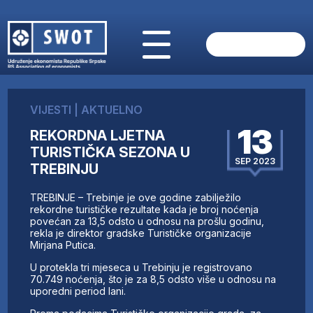
POČETNA
O NAMA
VIJESTI
|
AKTUELNO
VIJESTI
13
REKORDNA LJETNA
AKTUELNO
TURISTIČKA SEZONA U
ANALIZE
SEP 2023
TREBINJU
KOMPANIJE
FINANSIJE
TREBINJE – Trebinje je ove godine zabilježilo
IZ STRANIH MEDIJA
rekordne turističke rezultate kada je broj noćenja
povećan za 13,5 odsto u odnosu na prošlu godinu,
AKTIVNOSTI
rekla je direktor gradske Turističke organizacije
Mirjana Putica.
SWOT INTERVJU
UČLANI SE
U protekla tri mjeseca u Trebinju je registrovano
70.749 noćenja, što je za 8,5 odsto više u odnosu na
KONTAKT
uporedni period lani.