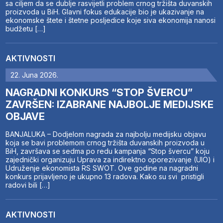
sa ciljem da se dublje rasvijetli problem crnog tržišta duvanskih
proizvoda u BiH. Glavni fokus edukacije bio je ukazivanje na
ekonomske štete i štetne posljedice koje siva ekonomija nanosi
budžetu […]
AKTIVNOSTI
22. Juna 2026.
NAGRADNI KONKURS “STOP ŠVERCU”
ZAVRŠEN: IZABRANE NAJBOLJE MEDIJSKE
OBJAVE
BANJALUKA – Dodjelom nagrada za najbolju medijsku objavu
koja se bavi problemom crnog tržišta duvanskih proizvoda u
BiH, završava se sedma po redu kampanja “Stop švercu” koju
zajednički organizuju Uprava za indirektno oporezivanje (UIO) i
Udruženje ekonomista RS SWOT. Ove godine na nagradni
konkurs prijavljeno je ukupno 13 radova. Kako su svi pristigli
radovi bili […]
AKTIVNOSTI