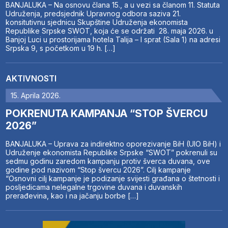
BANJALUKA – Na osnovu člana 15., a u vezi sa članom 11. Statuta
Udruženja, predsjednik Upravnog odbora saziva 21.
konsitutivnu sjednicu Skupštine Udruženja ekonomista
Republike Srpske SWOT, koja će se održati 28. maja 2026. u
Banjoj Luci u prostorijama hotela Talija – I sprat (Sala 1) na adresi
Srpska 9, s početkom u 19 h. […]
AKTIVNOSTI
15. Aprila 2026.
POKRENUTA KAMPANJA “STOP ŠVERCU
2026”
BANJALUKA – Uprava za indirektno oporezivanje BiH (UIO BiH) i
Udruženje ekonomista Republike Srpske “SWOT” pokrenuli su
sedmu godinu zaredom kampanju protiv šverca duvana, ove
godine pod nazivom “Stop švercu 2026”. Cilj kampanje
“Osnovni cilj kampanje je podizanje svijesti građana o štetnosti i
posljedicama nelegalne trgovine duvana i duvanskih
prerađevina, kao i na jačanju borbe […]