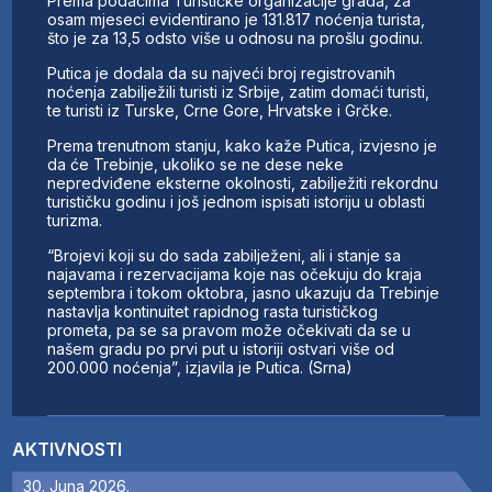
Prema podacima Turističke organizacije grada, za
osam mjeseci evidentirano je 131.817 noćenja turista,
što je za 13,5 odsto više u odnosu na prošlu godinu.
Putica je dodala da su najveći broj registrovanih
noćenja zabilježili turisti iz Srbije, zatim domaći turisti,
te turisti iz Turske, Crne Gore, Hrvatske i Grčke.
Prema trenutnom stanju, kako kaže Putica, izvjesno je
da će Trebinje, ukoliko se ne dese neke
nepredviđene eksterne okolnosti, zabilježiti rekordnu
turističku godinu i još jednom ispisati istoriju u oblasti
turizma.
“Brojevi koji su do sada zabilježeni, ali i stanje sa
najavama i rezervacijama koje nas očekuju do kraja
septembra i tokom oktobra, jasno ukazuju da Trebinje
nastavlja kontinuitet rapidnog rasta turističkog
prometa, pa se sa pravom može očekivati da se u
našem gradu po prvi put u istoriji ostvari više od
200.000 noćenja”, izjavila je Putica. (Srna)
AKTIVNOSTI
30. Juna 2026.