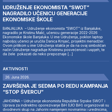
UDRUŽENJE EKONOMISTA “SWOT”
NAGRADILO UČENICU GENERACIJE
EKONOMSKE ŠKOLE
BANJALUKA – Udruženje ekonomista “SWOT” iz Banjaluke,
nagradilo je Kristinu Malić, učenicu generacije 2022-2026
Ekonomske škole Banjaluka. U ime Udruženja, poklon laptop
najboljoj učenici je uručila Danica Krnjaić, projektni menadžer.
Ovom prilikom u ime Udruženja istakla je da na ovaj simboličan
način Udruženje nagrađuje Kristininu posvećenost i uspjeh, te
da žele pokazati da neko prepoznaje […]
AKTIVNOSTI
26. Juna 2026.
ZAVRŠENA JE SEDMA PO REDU KAMPANJA
“STOP ŠVERCU”
JAHORINA – Udruženje ekonomista Republike Srpske SWOT i
Uprava za indirektno oporezivanje BiH (UIO BiH) organizovali su
dvodnevni skup na Jahorini namijenjen novinarima i urednicima,