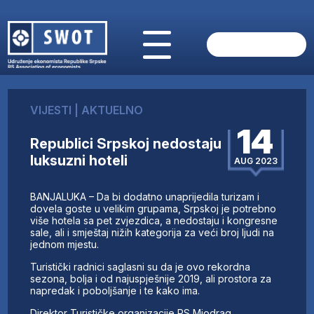
POČETNA
O NAMA
VIJESTI
|
AKTUELNO
VIJESTI
14
AKTUELNO
Republici Srpskoj nedostaju
ANALIZE
luksuzni hoteli
AUG 2023
KOMPANIJE
FINANSIJE
BANJALUKA – Da bi dodatno unaprijedila turizam i
IZ STRANIH MEDIJA
dovela goste u velikim grupama, Srpskoj je potrebno
više hotela sa pet zvjezdica, a nedostaju i kongresne
AKTIVNOSTI
sale, ali i smještaj nižih kategorija za veći broj ljudi na
jednom mjestu.
SWOT INTERVJU
UČLANI SE
Turistički radnici saglasni su da je ovo rekordna
sezona, bolja i od najuspješnije 2019, ali prostora za
KONTAKT
napredak i poboljšanje i te kako ima.
Direktor Turističke organizacije RS Miodrag