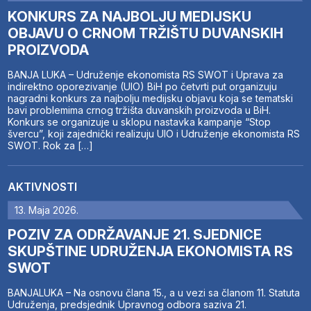
KONKURS ZA NAJBOLJU MEDIJSKU
OBJAVU O CRNOM TRŽIŠTU DUVANSKIH
PROIZVODA
BANJA LUKA – Udruženje ekonomista RS SWOT i Uprava za
indirektno oporezivanje (UIO) BiH po četvrti put organizuju
nagradni konkurs za najbolju medijsku objavu koja se tematski
bavi problemima crnog tržišta duvanskih proizvoda u BiH.
Konkurs se organizuje u sklopu nastavka kampanje “Stop
švercu”, koji zajednički realizuju UIO i Udruženje ekonomista RS
SWOT. Rok za […]
AKTIVNOSTI
13. Maja 2026.
POZIV ZA ODRŽAVANJE 21. SJEDNICE
SKUPŠTINE UDRUŽENJA EKONOMISTA RS
SWOT
BANJALUKA – Na osnovu člana 15., a u vezi sa članom 11. Statuta
Udruženja, predsjednik Upravnog odbora saziva 21.