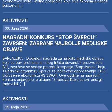
ekonomske štete i štetne posljedice koje siva ekonomija nanosi
budžetu […]
AKTIVNOSTI
22. Juna 2026.
NAGRADNI KONKURS “STOP ŠVERCU”
ZAVRŠEN: IZABRANE NAJBOLJE MEDIJSKE
OBJAVE
BANJALUKA – Dodjelom nagrada za najbolju medijsku objavu
koja se bavi problemom crnog tržišta duvanskih proizvoda u
BiH, završava se sedma po redu kampanja “Stop švercu” koju
zajednički organizuju Uprava za indirektno oporezivanje (UIO) i
Udruženje ekonomista RS SWOT. Ove godine na nagradni
konkurs prijavljeno je ukupno 13 radova. Kako su svi pristigli
radovi bili […]
AKTIVNOSTI
29. Maja 2026.