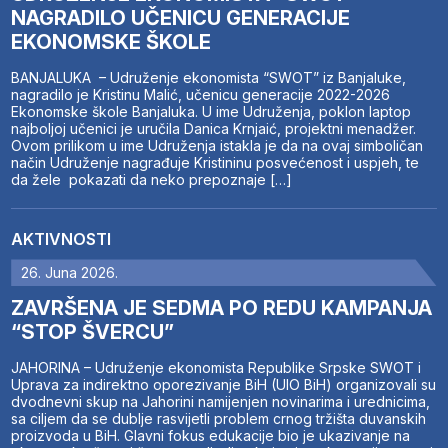
NAGRADILO UČENICU GENERACIJE
EKONOMSKE ŠKOLE
BANJALUKA – Udruženje ekonomista “SWOT” iz Banjaluke,
nagradilo je Kristinu Malić, učenicu generacije 2022-2026
Ekonomske škole Banjaluka. U ime Udruženja, poklon laptop
najboljoj učenici je uručila Danica Krnjaić, projektni menadžer.
Ovom prilikom u ime Udruženja istakla je da na ovaj simboličan
način Udruženje nagrađuje Kristininu posvećenost i uspjeh, te
da žele pokazati da neko prepoznaje […]
AKTIVNOSTI
26. Juna 2026.
ZAVRŠENA JE SEDMA PO REDU KAMPANJA
“STOP ŠVERCU”
JAHORINA – Udruženje ekonomista Republike Srpske SWOT i
Uprava za indirektno oporezivanje BiH (UIO BiH) organizovali su
dvodnevni skup na Jahorini namijenjen novinarima i urednicima,
sa ciljem da se dublje rasvijetli problem crnog tržišta duvanskih
proizvoda u BiH. Glavni fokus edukacije bio je ukazivanje na