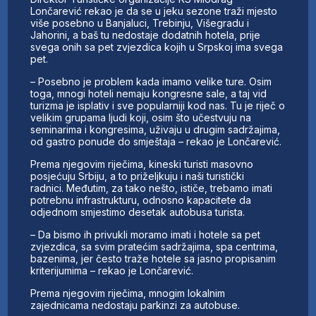
Lončarević rekao je da se u jeku sezone traži mjesto
više posebno u Banjaluci, Trebinju, Višegradu i
Jahorini, a baš tu nedostaje dodatnih hotela, prije
svega onih sa pet zvjezdica kojih u Srpskoj ima svega
pet.
– Posebno je problem kada imamo velike ture. Osim
toga, mnogi hoteli nemaju kongresne sale, a taj vid
turizma je isplativ i sve popularniji kod nas. Tu je riječ o
velikim grupama ljudi koji, osim što učestvuju na
seminarima i kongresima, uživaju u drugim sadržajima,
od gastro ponude do smještaja – rekao je Lončarević.
Prema njegovim riječima, kineski turisti masovno
posjećuju Srbiju, a to priželjkuju i naši turistički
radnici. Međutim, za tako nešto, ističe, trebamo imati
potrebnu infrastrukturu, odnosno kapacitete da
odjednom smjestimo desetak autobusa turista.
– Da bismo ih privukli moramo imati i hotele sa pet
zvjezdica, sa svim pratećim sadržajima, spa centrima,
bazenima, jer često traže hotele sa jasno propisanim
kriterijumima – rekao je Lončarević.
Prema njegovim riječima, mnogim lokalnim
zajednicama nedostaju parkinzi za autobuse.