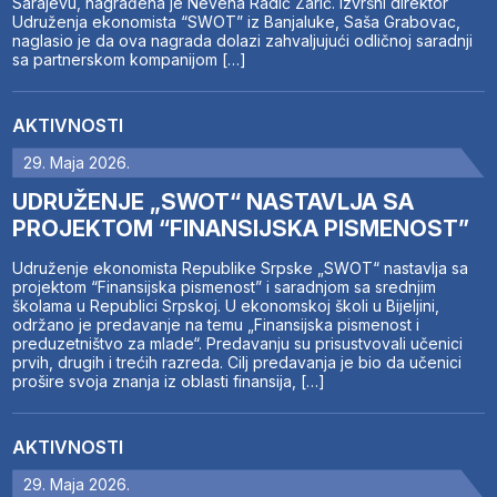
Sarajevu, nagrađena je Nevena Radić Zarić. Izvršni direktor
Udruženja ekonomista “SWOT” iz Banjaluke, Saša Grabovac,
naglasio je da ova nagrada dolazi zahvaljujući odličnoj saradnji
sa partnerskom kompanijom […]
AKTIVNOSTI
29. Maja 2026.
UDRUŽENJE „SWOT“ NASTAVLJA SA
PROJEKTOM “FINANSIJSKA PISMENOST”
Udruženje ekonomista Republike Srpske „SWOT“ nastavlja sa
projektom “Finansijska pismenost” i saradnjom sa srednjim
školama u Republici Srpskoj. U ekonomskoj školi u Bijeljini,
održano je predavanje na temu „Finansijska pismenost i
preduzetništvo za mlade“. Predavanju su prisustvovali učenici
prvih, drugih i trećih razreda. Cilj predavanja je bio da učenici
prošire svoja znanja iz oblasti finansija, […]
AKTIVNOSTI
29. Maja 2026.