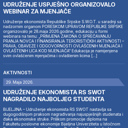
UDRUŽENJE USPJEŠNO ORGANIZOVALO
WEBINAR ZA MJENJAČE
Udruženje ekonomista Republike Srpske S.W.O.T. u saradnji sa
nadzornim organom PORESKOM UPRAVOM REPUBLIKE SRPSKE
organizovalo je 28.maja 2026.godine, edukaciju u formi
webinara na temu: „PRIMJENA ZAKONA O SPREČAVANJU
PRANJA NOVCA I FINANSIRANJA TERORISTIČKIH AKTIVNOSTI –
PRAVA, OBAVEZE I ODGOVORNOSTI OVLAŠĆENIH MJENJAČA I
OVLAŠTENIH LICA KOD MJENJAČA“ Edukacija je namijenjena
svim ovlašćenim mjenjačima i ovlaštenim licima […]
AKTIVNOSTI
29. Maja 2026.
UDRUŽENJE EKONOMISTA RS SWOT
NAGRADILO NAJBOLJEG STUDENTA
BIJELJINA – Udruženje ekonomista RS SWOT nastavlja sa
dugogodišnjom praksom nagrađivanja najuspješnijih studenata i
đaka ekonomske struke. Prilikom promocije diploma na
Fakultetu poslovne ekonomije Bijeljina Univerziteta u Istočnom