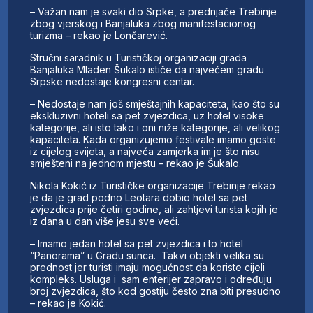
– Važan nam je svaki dio Srpke, a prednjače Trebinje
zbog vjerskog i Banjaluka zbog manifestacionog
turizma – rekao je Lončarević.
Stručni saradnik u Turističkoj organizaciji grada
Banjaluka Mladen Šukalo ističe da najvećem gradu
Srpske nedostaje kongresni centar.
– Nedostaje nam još smještajnih kapaciteta, kao što su
ekskluzivni hoteli sa pet zvjezdica, uz hotel visoke
kategorije, ali isto tako i oni niže kategorije, ali velikog
kapaciteta. Kada organizujemo festivale imamo goste
iz cijelog svijeta, a najveća zamjerka im je što nisu
smješteni na jednom mjestu – rekao je Šukalo.
Nikola Kokić iz Turističke organizacije Trebinje rekao
je da je grad podno Leotara dobio hotel sa pet
zvjezdica prije četiri godine, ali zahtjevi turista kojih je
iz dana u dan više jesu sve veći.
– Imamo jedan hotel sa pet zvjezdica i to hotel
“Panorama” u Gradu sunca. Takvi objekti velika su
prednost jer turisti imaju mogućnost da koriste cijeli
kompleks. Usluga i sam enterijer zapravo i određuju
broj zvjezdica, što kod gostiju često zna biti presudno
– rekao je Kokić.