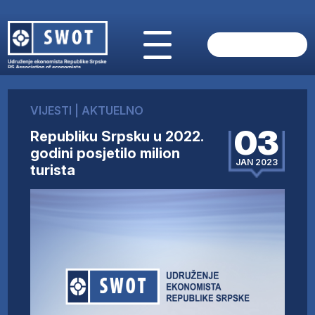
POČETNA
O NAMA
VIJESTI
|
AKTUELNO
VIJESTI
03
Republiku Srpsku u 2022.
AKTUELNO
godini posjetilo milion
ANALIZE
JAN 2023
turista
KOMPANIJE
FINANSIJE
IZ STRANIH MEDIJA
AKTIVNOSTI
SWOT INTERVJU
UČLANI SE
KONTAKT