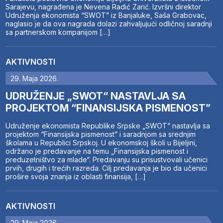
Sarajevu, nagrađena je Nevena Radić Zarić. Izvršni direktor
Udruženja ekonomista “SWOT” iz Banjaluke, Saša Grabovac,
naglasio je da ova nagrada dolazi zahvaljujući odličnoj saradnji
sa partnerskom kompanijom […]
AKTIVNOSTI
29. Maja 2026.
UDRUŽENJE „SWOT“ NASTAVLJA SA
PROJEKTOM “FINANSIJSKA PISMENOST”
Udruženje ekonomista Republike Srpske „SWOT“ nastavlja sa
projektom “Finansijska pismenost” i saradnjom sa srednjim
školama u Republici Srpskoj. U ekonomskoj školi u Bijeljini,
održano je predavanje na temu „Finansijska pismenost i
preduzetništvo za mlade“. Predavanju su prisustvovali učenici
prvih, drugih i trećih razreda. Cilj predavanja je bio da učenici
prošire svoja znanja iz oblasti finansija, […]
AKTIVNOSTI
29. Maja 2026.