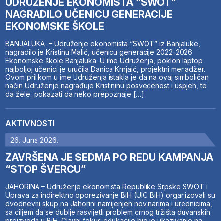
UDRUŽENJE EKONOMISTA “SWOT”
NAGRADILO UČENICU GENERACIJE
EKONOMSKE ŠKOLE
BANJALUKA – Udruženje ekonomista “SWOT” iz Banjaluke,
nagradilo je Kristinu Malić, učenicu generacije 2022-2026
Ekonomske škole Banjaluka. U ime Udruženja, poklon laptop
najboljoj učenici je uručila Danica Krnjaić, projektni menadžer.
Ovom prilikom u ime Udruženja istakla je da na ovaj simboličan
način Udruženje nagrađuje Kristininu posvećenost i uspjeh, te
da žele pokazati da neko prepoznaje […]
AKTIVNOSTI
26. Juna 2026.
ZAVRŠENA JE SEDMA PO REDU KAMPANJA
“STOP ŠVERCU”
JAHORINA – Udruženje ekonomista Republike Srpske SWOT i
Uprava za indirektno oporezivanje BiH (UIO BiH) organizovali su
dvodnevni skup na Jahorini namijenjen novinarima i urednicima,
sa ciljem da se dublje rasvijetli problem crnog tržišta duvanskih
proizvoda u BiH. Glavni fokus edukacije bio je ukazivanje na