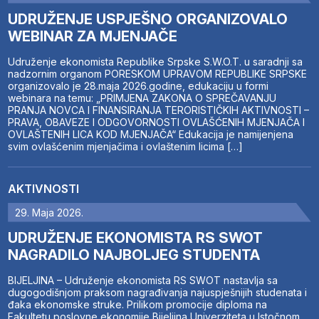
UDRUŽENJE USPJEŠNO ORGANIZOVALO
WEBINAR ZA MJENJAČE
Udruženje ekonomista Republike Srpske S.W.O.T. u saradnji sa
nadzornim organom PORESKOM UPRAVOM REPUBLIKE SRPSKE
organizovalo je 28.maja 2026.godine, edukaciju u formi
webinara na temu: „PRIMJENA ZAKONA O SPREČAVANJU
PRANJA NOVCA I FINANSIRANJA TERORISTIČKIH AKTIVNOSTI –
PRAVA, OBAVEZE I ODGOVORNOSTI OVLAŠĆENIH MJENJAČA I
OVLAŠTENIH LICA KOD MJENJAČA“ Edukacija je namijenjena
svim ovlašćenim mjenjačima i ovlaštenim licima […]
AKTIVNOSTI
29. Maja 2026.
UDRUŽENJE EKONOMISTA RS SWOT
NAGRADILO NAJBOLJEG STUDENTA
BIJELJINA – Udruženje ekonomista RS SWOT nastavlja sa
dugogodišnjom praksom nagrađivanja najuspješnijih studenata i
đaka ekonomske struke. Prilikom promocije diploma na
Fakultetu poslovne ekonomije Bijeljina Univerziteta u Istočnom