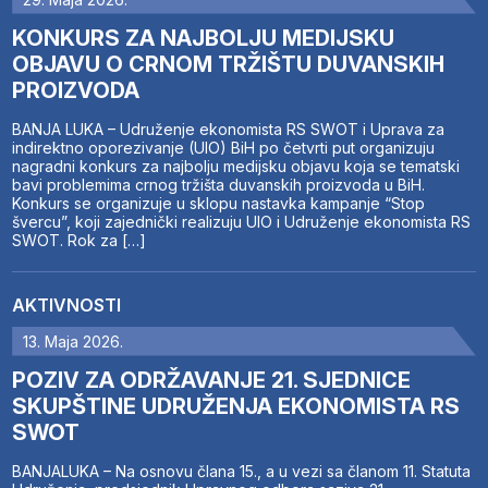
KONKURS ZA NAJBOLJU MEDIJSKU
OBJAVU O CRNOM TRŽIŠTU DUVANSKIH
PROIZVODA
BANJA LUKA – Udruženje ekonomista RS SWOT i Uprava za
indirektno oporezivanje (UIO) BiH po četvrti put organizuju
nagradni konkurs za najbolju medijsku objavu koja se tematski
bavi problemima crnog tržišta duvanskih proizvoda u BiH.
Konkurs se organizuje u sklopu nastavka kampanje “Stop
švercu”, koji zajednički realizuju UIO i Udruženje ekonomista RS
SWOT. Rok za […]
AKTIVNOSTI
13. Maja 2026.
POZIV ZA ODRŽAVANJE 21. SJEDNICE
SKUPŠTINE UDRUŽENJA EKONOMISTA RS
SWOT
BANJALUKA – Na osnovu člana 15., a u vezi sa članom 11. Statuta