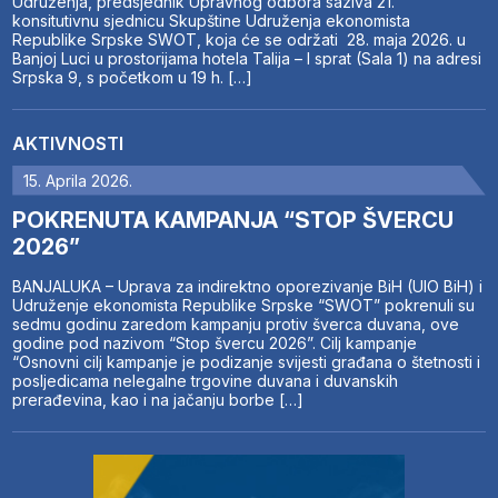
Udruženja, predsjednik Upravnog odbora saziva 21.
konsitutivnu sjednicu Skupštine Udruženja ekonomista
Republike Srpske SWOT, koja će se održati 28. maja 2026. u
Banjoj Luci u prostorijama hotela Talija – I sprat (Sala 1) na adresi
Srpska 9, s početkom u 19 h. […]
AKTIVNOSTI
15. Aprila 2026.
POKRENUTA KAMPANJA “STOP ŠVERCU
2026”
BANJALUKA – Uprava za indirektno oporezivanje BiH (UIO BiH) i
Udruženje ekonomista Republike Srpske “SWOT” pokrenuli su
sedmu godinu zaredom kampanju protiv šverca duvana, ove
godine pod nazivom “Stop švercu 2026”. Cilj kampanje
“Osnovni cilj kampanje je podizanje svijesti građana o štetnosti i
posljedicama nelegalne trgovine duvana i duvanskih
prerađevina, kao i na jačanju borbe […]