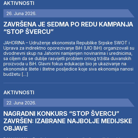
AKTIVNOSTI
26. Juna 2026.
ZAVRŠENA JE SEDMA PO REDU KAMPANJA
“STOP ŠVERCU”
JAHORINA – Udruženje ekonomista Republike Srpske SWOT i
Uprava za indirektno oporezivanje BiH (UIO BiH) organizovali su
dvodnevni skup na Jahorini namijenjen novinarima i urednicima,
sa ciljem da se dublje rasvijetli problem crnog tržišta duvanskih
proizvoda u BiH. Glavni fokus edukacije bio je ukazivanje na
ekonomske štete i štetne posljedice koje siva ekonomija nanosi
budžetu […]
AKTIVNOSTI
22. Juna 2026.
NAGRADNI KONKURS “STOP ŠVERCU”
ZAVRŠEN: IZABRANE NAJBOLJE MEDIJSKE
OBJAVE