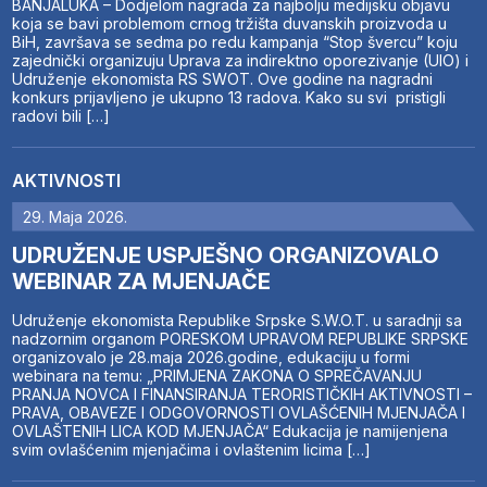
BANJALUKA – Dodjelom nagrada za najbolju medijsku objavu
koja se bavi problemom crnog tržišta duvanskih proizvoda u
BiH, završava se sedma po redu kampanja “Stop švercu” koju
zajednički organizuju Uprava za indirektno oporezivanje (UIO) i
Udruženje ekonomista RS SWOT. Ove godine na nagradni
konkurs prijavljeno je ukupno 13 radova. Kako su svi pristigli
radovi bili […]
AKTIVNOSTI
29. Maja 2026.
UDRUŽENJE USPJEŠNO ORGANIZOVALO
WEBINAR ZA MJENJAČE
Udruženje ekonomista Republike Srpske S.W.O.T. u saradnji sa
nadzornim organom PORESKOM UPRAVOM REPUBLIKE SRPSKE
organizovalo je 28.maja 2026.godine, edukaciju u formi
webinara na temu: „PRIMJENA ZAKONA O SPREČAVANJU
PRANJA NOVCA I FINANSIRANJA TERORISTIČKIH AKTIVNOSTI –
PRAVA, OBAVEZE I ODGOVORNOSTI OVLAŠĆENIH MJENJAČA I
OVLAŠTENIH LICA KOD MJENJAČA“ Edukacija je namijenjena
svim ovlašćenim mjenjačima i ovlaštenim licima […]