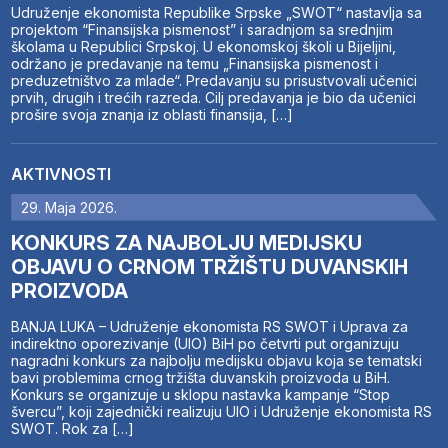
Udruženje ekonomista Republike Srpske „SWOT“ nastavlja sa
projektom “Finansijska pismenost” i saradnjom sa srednjim
školama u Republici Srpskoj. U ekonomskoj školi u Bijeljini,
održano je predavanje na temu „Finansijska pismenost i
preduzetništvo za mlade“. Predavanju su prisustvovali učenici
prvih, drugih i trećih razreda. Cilj predavanja je bio da učenici
prošire svoja znanja iz oblasti finansija, […]
AKTIVNOSTI
29. Maja 2026.
KONKURS ZA NAJBOLJU MEDIJSKU
OBJAVU O CRNOM TRŽIŠTU DUVANSKIH
PROIZVODA
BANJA LUKA – Udruženje ekonomista RS SWOT i Uprava za
indirektno oporezivanje (UIO) BiH po četvrti put organizuju
nagradni konkurs za najbolju medijsku objavu koja se tematski
bavi problemima crnog tržišta duvanskih proizvoda u BiH.
Konkurs se organizuje u sklopu nastavka kampanje “Stop
švercu”, koji zajednički realizuju UIO i Udruženje ekonomista RS
SWOT. Rok za […]