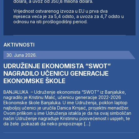
dolara, a uvoz od 350,8 miliona dolara.
Vrijednost ostvarenog izvoza u EU u prva dva
mjeseca veća je za 5,4 odsto, a uvoza za 4,7 odsto u
odnosu na isti prošlogodišnji period.
AKTIVNOSTI
30. Juna 2026.
UDRUŽENJE EKONOMISTA “SWOT”
NAGRADILO UČENICU GENERACIJE
EKONOMSKE ŠKOLE
BANJALUKA – Udruženje ekonomista “SWOT” iz Banjaluke,
nagradilo je Kristinu Malić, učenicu generacije 2022-2026
Ekonomske škole Banjaluka. U ime Udruženja, poklon laptop
najboljoj učenici je uručila Danica Krnjaić, projektni menadžer.
Ovom prilikom u ime Udruženja istakla je da na ovaj simboličan
način Udruženje nagrađuje Kristininu posvećenost i uspjeh, te
da žele pokazati da neko prepoznaje […]