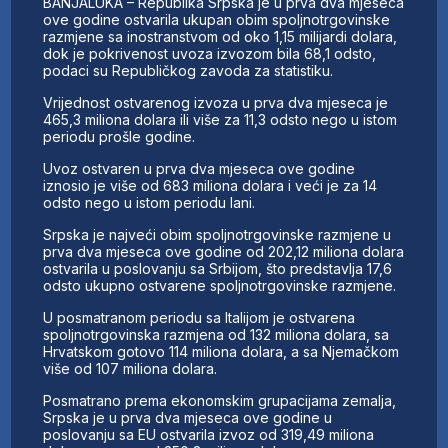
BANJALUKA – Republika Srpska je u prva dva mjeseca
ove godine ostvarila ukupan obim spoljnotrgovinske
razmjene sa inostranstvom od oko 1,15 milijardi dolara,
dok je pokrivenost uvoza izvozom bila 68,1 odsto,
podaci su Republičkog zavoda za statistiku.
Vrijednost ostvarenog izvoza u prva dva mjeseca je
465,3 miliona dolara ili više za 11,3 odsto nego u istom
periodu prošle godine.
Uvoz ostvaren u prva dva mjeseca ove godine
iznosio je više od 683 miliona dolara i veći je za 14
odsto nego u istom periodu lani.
Srpska je najveći obim spoljnotrgovinske razmjene u
prva dva mjeseca ove godine od 202,12 miliona dolara
ostvarila u poslovanju sa Srbijom, što predstavlja 17,6
odsto ukupno ostvarene spoljnotrgovinske razmjene.
U posmatranom periodu sa Italijom je ostvarena
spoljnotrgovinska razmjena od 132 miliona dolara, sa
Hrvatskom gotovo 114 miliona dolara, a sa Njemačkom
više od 107 miliona dolara.
Posmatrano prema ekonomskim grupacijama zemalja,
Srpska je u prva dva mjeseca ove godine u
poslovanju sa EU ostvarila izvoz od 319,49 miliona