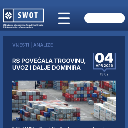
POČETNA
O NAMA
VIJESTI
|
ANALIZE
VIJESTI
04
AKTUELNO
RS POVEĆALA TRGOVINU,
ANALIZE
APR 2026
UVOZ I DALJE DOMINIRA
KOMPANIJE
13:02
FINANSIJE
IZ STRANIH MEDIJA
AKTIVNOSTI
SWOT INTERVJU
UČLANI SE
KONTAKT