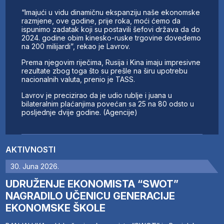
“Imajući u vidu dinamičnu ekspanziju naše ekonomske
razmjene, ove godine, prije roka, moći ćemo da
ispunimo zadatak koji su postavili šefovi država da do
2024. godine obim kinesko-ruske trgovine dovedemo
na 200 milijardi”, rekao je Lavrov.
Prema njegovim riječima, Rusija i Kina imaju impresivne
rezultate zbog toga što su prešle na širu upotrebu
nacionalnih valuta, prenio je TASS.
Lavrov je precizirao da je udio rublje i juana u
bilateralnim plaćanjima povećan sa 25 na 80 odsto u
posljednje dvije godine. (Agencije)
AKTIVNOSTI
30. Juna 2026.
UDRUŽENJE EKONOMISTA “SWOT”
NAGRADILO UČENICU GENERACIJE
EKONOMSKE ŠKOLE