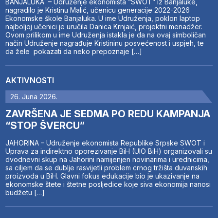
BANJALUKA – Udruženje ekonomista “SWOT” iz Banjaluke,
nagradilo je Kristinu Malić, učenicu generacije 2022-2026
Ekonomske škole Banjaluka. U ime Udruženja, poklon laptop
najboljoj učenici je uručila Danica Krnjaić, projektni menadžer.
Ovom prilikom u ime Udruženja istakla je da na ovaj simboličan
način Udruženje nagrađuje Kristininu posvećenost i uspjeh, te
da žele pokazati da neko prepoznaje […]
AKTIVNOSTI
26. Juna 2026.
ZAVRŠENA JE SEDMA PO REDU KAMPANJA
“STOP ŠVERCU”
JAHORINA – Udruženje ekonomista Republike Srpske SWOT i
Uprava za indirektno oporezivanje BiH (UIO BiH) organizovali su
dvodnevni skup na Jahorini namijenjen novinarima i urednicima,
sa ciljem da se dublje rasvijetli problem crnog tržišta duvanskih
proizvoda u BiH. Glavni fokus edukacije bio je ukazivanje na
ekonomske štete i štetne posljedice koje siva ekonomija nanosi
budžetu […]