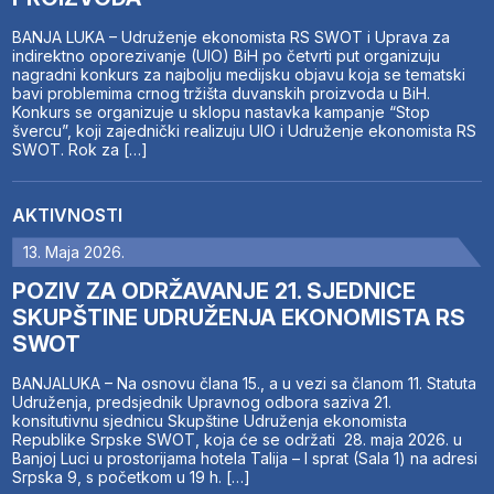
BANJA LUKA – Udruženje ekonomista RS SWOT i Uprava za
indirektno oporezivanje (UIO) BiH po četvrti put organizuju
nagradni konkurs za najbolju medijsku objavu koja se tematski
bavi problemima crnog tržišta duvanskih proizvoda u BiH.
Konkurs se organizuje u sklopu nastavka kampanje “Stop
švercu”, koji zajednički realizuju UIO i Udruženje ekonomista RS
SWOT. Rok za […]
AKTIVNOSTI
13. Maja 2026.
POZIV ZA ODRŽAVANJE 21. SJEDNICE
SKUPŠTINE UDRUŽENJA EKONOMISTA RS
SWOT
BANJALUKA – Na osnovu člana 15., a u vezi sa članom 11. Statuta
Udruženja, predsjednik Upravnog odbora saziva 21.
konsitutivnu sjednicu Skupštine Udruženja ekonomista
Republike Srpske SWOT, koja će se održati 28. maja 2026. u
Banjoj Luci u prostorijama hotela Talija – I sprat (Sala 1) na adresi
Srpska 9, s početkom u 19 h. […]