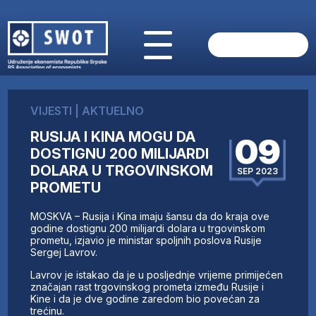
POČETNA
O NAMA
VIJESTI
|
AKTUELNO
VIJESTI
RUSIJA I KINA MOGU DA
AKTUELNO
09
DOSTIGNU 200 MILIJARDI
ANALIZE
DOLARA U TRGOVINSKOM
SEP 2023
KOMPANIJE
PROMETU
FINANSIJE
IZ STRANIH MEDIJA
MOSKVA – Rusija i Kina imaju šansu da do kraja ove
godine dostignu 200 milijardi dolara u trgovinskom
AKTIVNOSTI
prometu, izjavio je ministar spoljnih poslova Rusije
SWOT INTERVJU
Sergej Lavrov.
UČLANI SE
Lavrov je istakao da je u posljednje vrijeme primijećen
KONTAKT
značajan rast trgovinskog prometa između Rusije i
Kine i da je dve godine zaredom bio povećan za
trećinu.