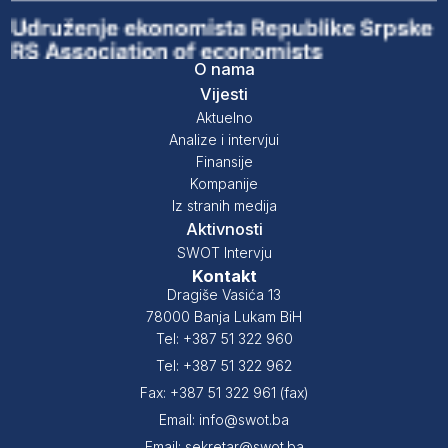
O nama
Vijesti
Aktuelno
Analize i intervjui
Finansije
Kompanije
Iz stranih medija
Aktivnosti
SWOT Intervju
Kontakt
Dragiše Vasića 13
78000 Banja Lukam BiH
Tel: +387 51 322 960
Tel: +387 51 322 962
Fax: +387 51 322 961 (fax)
Email: info@swot.ba
Email: sekretar@swot.ba