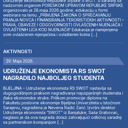
Udruženje ekonomista Republike Srpske S.W.O.T. u saradnji sa
nadzornim organom PORESKOM UPRAVOM REPUBLIKE SRPSKE
organizovalo je 28.maja 2026.godine, edukaciju u formi
webinara na temu: „PRIMJENA ZAKONA O SPREČAVANJU
PRANJA NOVCA I FINANSIRANJA TERORISTIČKIH AKTIVNOSTI –
PRAVA, OBAVEZE I ODGOVORNOSTI OVLAŠĆENIH MJENJAČA I
OVLAŠTENIH LICA KOD MJENJAČA“ Edukacija je namijenjena
svim ovlašćenim mjenjačima i ovlaštenim licima […]
AKTIVNOSTI
29. Maja 2026.
UDRUŽENJE EKONOMISTA RS SWOT
NAGRADILO NAJBOLJEG STUDENTA
BIJELJINA – Udruženje ekonomista RS SWOT nastavlja sa
dugogodišnjom praksom nagrađivanja najuspješnijih studenata i
đaka ekonomske struke. Prilikom promocije diploma na
Fakultetu poslovne ekonomije Bijeljina Univerziteta u Istočnom
Sarajevu, nagrađena je Nevena Radić Zarić. Izvršni direktor
Udruženja ekonomista “SWOT” iz Banjaluke, Saša Grabovac,
naglasio je da ova nagrada dolazi zahvaljujući odličnoj saradnji
sa partnerskom kompanijom […]