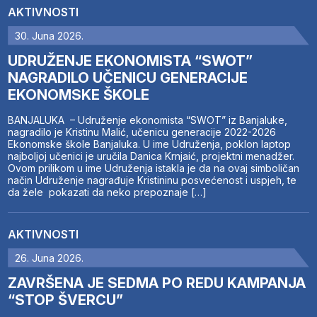
AKTIVNOSTI
30. Juna 2026.
UDRUŽENJE EKONOMISTA “SWOT”
NAGRADILO UČENICU GENERACIJE
EKONOMSKE ŠKOLE
BANJALUKA – Udruženje ekonomista “SWOT” iz Banjaluke,
nagradilo je Kristinu Malić, učenicu generacije 2022-2026
Ekonomske škole Banjaluka. U ime Udruženja, poklon laptop
najboljoj učenici je uručila Danica Krnjaić, projektni menadžer.
Ovom prilikom u ime Udruženja istakla je da na ovaj simboličan
način Udruženje nagrađuje Kristininu posvećenost i uspjeh, te
da žele pokazati da neko prepoznaje […]
AKTIVNOSTI
26. Juna 2026.
ZAVRŠENA JE SEDMA PO REDU KAMPANJA
“STOP ŠVERCU”