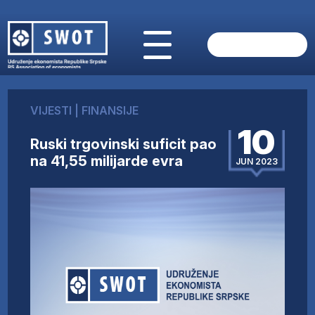
POČETNA
O NAMA
VIJESTI
|
FINANSIJE
VIJESTI
10
AKTUELNO
Ruski trgovinski suficit pao
ANALIZE
na 41,55 milijarde evra
JUN 2023
KOMPANIJE
FINANSIJE
IZ STRANIH MEDIJA
AKTIVNOSTI
SWOT INTERVJU
UČLANI SE
KONTAKT