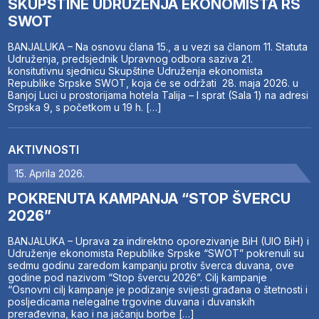
SKUPŠTINE UDRUŽENJA EKONOMISTA RS
SWOT
BANJALUKA – Na osnovu člana 15., a u vezi sa članom 11. Statuta
Udruženja, predsjednik Upravnog odbora saziva 21.
konsitutivnu sjednicu Skupštine Udruženja ekonomista
Republike Srpske SWOT, koja će se održati 28. maja 2026. u
Banjoj Luci u prostorijama hotela Talija – I sprat (Sala 1) na adresi
Srpska 9, s početkom u 19 h. […]
AKTIVNOSTI
15. Aprila 2026.
POKRENUTA KAMPANJA “STOP ŠVERCU
2026”
BANJALUKA – Uprava za indirektno oporezivanje BiH (UIO BiH) i
Udruženje ekonomista Republike Srpske “SWOT” pokrenuli su
sedmu godinu zaredom kampanju protiv šverca duvana, ove
godine pod nazivom “Stop švercu 2026”. Cilj kampanje
“Osnovni cilj kampanje je podizanje svijesti građana o štetnosti i
posljedicama nelegalne trgovine duvana i duvanskih
prerađevina, kao i na jačanju borbe […]