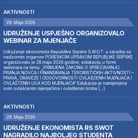
AKTIVNOSTI
29. Maja 2026.
UDRUŽENJE USPJEŠNO ORGANIZOVALO
WEBINAR ZA MJENJAČE
Udruženje ekonomista Republike Srpske S.W.O.T. u saradnji sa
nadzornim organom PORESKOM UPRAVOM REPUBLIKE SRPSKE
organizovalo je 28.maja 2026.godine, edukaciju u formi
webinara na temu: „PRIMJENA ZAKONA O SPREČAVANJU
PRANJA NOVCA I FINANSIRANJA TERORISTIČKIH AKTIVNOSTI –
PRAVA, OBAVEZE I ODGOVORNOSTI OVLAŠĆENIH MJENJAČA I
OVLAŠTENIH LICA KOD MJENJAČA“ Edukacija je namijenjena
svim ovlašćenim mjenjačima i ovlaštenim licima […]
AKTIVNOSTI
29. Maja 2026.
UDRUŽENJE EKONOMISTA RS SWOT
NAGRADILO NAJBOLJEG STUDENTA