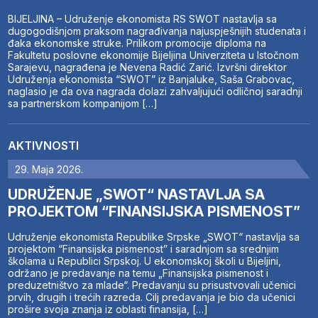
BIJELJINA – Udruženje ekonomista RS SWOT nastavlja sa
dugogodišnjom praksom nagrađivanja najuspješnijih studenata i
đaka ekonomske struke. Prilikom promocije diploma na
Fakultetu poslovne ekonomije Bijeljina Univerziteta u Istočnom
Sarajevu, nagrađena je Nevena Radić Zarić. Izvršni direktor
Udruženja ekonomista “SWOT” iz Banjaluke, Saša Grabovac,
naglasio je da ova nagrada dolazi zahvaljujući odličnoj saradnji
sa partnerskom kompanijom […]
AKTIVNOSTI
29. Maja 2026.
UDRUŽENJE „SWOT“ NASTAVLJA SA
PROJEKTOM “FINANSIJSKA PISMENOST”
Udruženje ekonomista Republike Srpske „SWOT“ nastavlja sa
projektom “Finansijska pismenost” i saradnjom sa srednjim
školama u Republici Srpskoj. U ekonomskoj školi u Bijeljini,
održano je predavanje na temu „Finansijska pismenost i
preduzetništvo za mlade“. Predavanju su prisustvovali učenici
prvih, drugih i trećih razreda. Cilj predavanja je bio da učenici
prošire svoja znanja iz oblasti finansija, […]