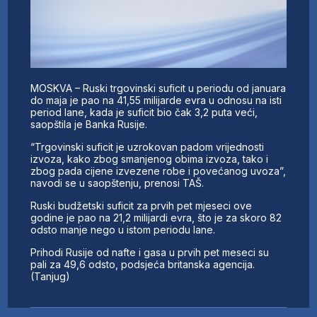
MOSKVA – Ruski trgovinski suficit u periodu od januara
do maja je pao na 41,55 milijarde evra u odnosu na isti
period lane, kada je suficit bio čak 3,2 puta veći,
saopštila je Banka Rusije.
“Trgovinski suficit je uzrokovan padom vrijednosti
izvoza, kako zbog smanjenog obima izvoza, tako i
zbog pada cijene izvezene robe i povećanog uvoza”,
navodi se u saopštenju, prenosi TAŠ.
Ruski budžetski suficit za prvih pet mjeseci ove
godine je pao na 21,2 milijardi evra, što je za skoro 82
odsto manje nego u istom periodu lane.
Prihodi Rusije od nafte i gasa u prvih pet meseci su
pali za 49,6 odsto, podsjeća britanska agencija.
(Tanjug)