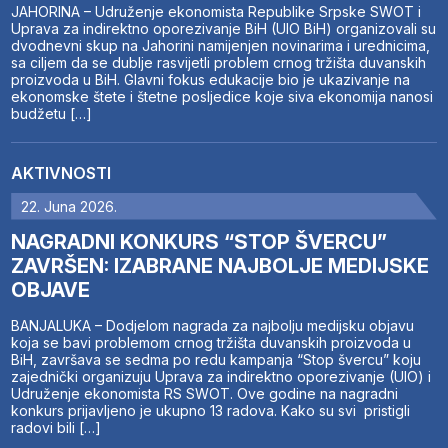
JAHORINA – Udruženje ekonomista Republike Srpske SWOT i
Uprava za indirektno oporezivanje BiH (UIO BiH) organizovali su
dvodnevni skup na Jahorini namijenjen novinarima i urednicima,
sa ciljem da se dublje rasvijetli problem crnog tržišta duvanskih
proizvoda u BiH. Glavni fokus edukacije bio je ukazivanje na
ekonomske štete i štetne posljedice koje siva ekonomija nanosi
budžetu […]
AKTIVNOSTI
22. Juna 2026.
NAGRADNI KONKURS “STOP ŠVERCU”
ZAVRŠEN: IZABRANE NAJBOLJE MEDIJSKE
OBJAVE
BANJALUKA – Dodjelom nagrada za najbolju medijsku objavu
koja se bavi problemom crnog tržišta duvanskih proizvoda u
BiH, završava se sedma po redu kampanja “Stop švercu” koju
zajednički organizuju Uprava za indirektno oporezivanje (UIO) i
Udruženje ekonomista RS SWOT. Ove godine na nagradni
konkurs prijavljeno je ukupno 13 radova. Kako su svi pristigli
radovi bili […]