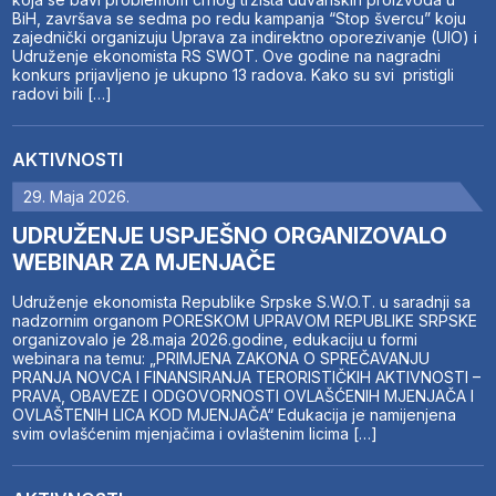
BiH, završava se sedma po redu kampanja “Stop švercu” koju
zajednički organizuju Uprava za indirektno oporezivanje (UIO) i
Udruženje ekonomista RS SWOT. Ove godine na nagradni
konkurs prijavljeno je ukupno 13 radova. Kako su svi pristigli
radovi bili […]
AKTIVNOSTI
29. Maja 2026.
UDRUŽENJE USPJEŠNO ORGANIZOVALO
WEBINAR ZA MJENJAČE
Udruženje ekonomista Republike Srpske S.W.O.T. u saradnji sa
nadzornim organom PORESKOM UPRAVOM REPUBLIKE SRPSKE
organizovalo je 28.maja 2026.godine, edukaciju u formi
webinara na temu: „PRIMJENA ZAKONA O SPREČAVANJU
PRANJA NOVCA I FINANSIRANJA TERORISTIČKIH AKTIVNOSTI –
PRAVA, OBAVEZE I ODGOVORNOSTI OVLAŠĆENIH MJENJAČA I
OVLAŠTENIH LICA KOD MJENJAČA“ Edukacija je namijenjena
svim ovlašćenim mjenjačima i ovlaštenim licima […]