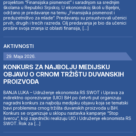
projektom “Finansijska pismenost” i saradnjom sa srednjim
školama u Republici Srpskoj. U ekonomskoj školi u Bijeljini,
održano je predavanje na temu „Finansijska pismenost i
preduzetništvo za mlade“. Predavanju su prisustvovali učenici
prvih, drugih i trećih razreda. Cilj predavanja je bio da učenici
prošire svoja znanja iz oblasti finansija, […]
AKTIVNOSTI
29. Maja 2026.
KONKURS ZA NAJBOLJU MEDIJSKU
OBJAVU O CRNOM TRŽIŠTU DUVANSKIH
PROIZVODA
BANJA LUKA – Udruženje ekonomista RS SWOT i Uprava za
indirektno oporezivanje (UIO) BiH po četvrti put organizuju
nagradni konkurs za najbolju medijsku objavu koja se tematski
bavi problemima crnog tržišta duvanskih proizvoda u BiH.
Konkurs se organizuje u sklopu nastavka kampanje “Stop
švercu”, koji zajednički realizuju UIO i Udruženje ekonomista RS
SWOT. Rok za […]