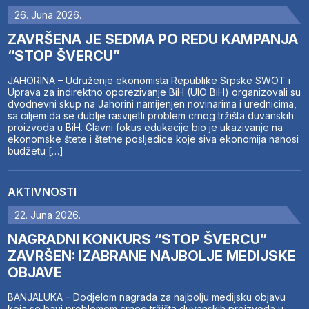
26. Juna 2026.
ZAVRŠENA JE SEDMA PO REDU KAMPANJA
“STOP ŠVERCU”
JAHORINA – Udruženje ekonomista Republike Srpske SWOT i
Uprava za indirektno oporezivanje BiH (UIO BiH) organizovali su
dvodnevni skup na Jahorini namijenjen novinarima i urednicima,
sa ciljem da se dublje rasvijetli problem crnog tržišta duvanskih
proizvoda u BiH. Glavni fokus edukacije bio je ukazivanje na
ekonomske štete i štetne posljedice koje siva ekonomija nanosi
budžetu […]
AKTIVNOSTI
22. Juna 2026.
NAGRADNI KONKURS “STOP ŠVERCU”
ZAVRŠEN: IZABRANE NAJBOLJE MEDIJSKE
OBJAVE
BANJALUKA – Dodjelom nagrada za najbolju medijsku objavu
koja se bavi problemom crnog tržišta duvanskih proizvoda u