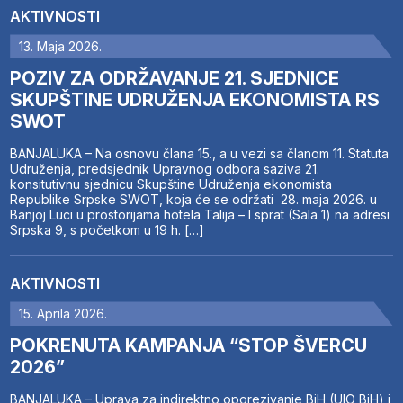
AKTIVNOSTI
13. Maja 2026.
POZIV ZA ODRŽAVANJE 21. SJEDNICE
SKUPŠTINE UDRUŽENJA EKONOMISTA RS
SWOT
BANJALUKA – Na osnovu člana 15., a u vezi sa članom 11. Statuta
Udruženja, predsjednik Upravnog odbora saziva 21.
konsitutivnu sjednicu Skupštine Udruženja ekonomista
Republike Srpske SWOT, koja će se održati 28. maja 2026. u
Banjoj Luci u prostorijama hotela Talija – I sprat (Sala 1) na adresi
Srpska 9, s početkom u 19 h. […]
AKTIVNOSTI
15. Aprila 2026.
POKRENUTA KAMPANJA “STOP ŠVERCU
2026”
BANJALUKA – Uprava za indirektno oporezivanje BiH (UIO BiH) i