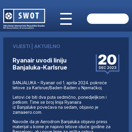
POČETNA
O NAMA
VIJESTI
|
AKTUELNO
VIJESTI
20
AKTUELNO
Ryanair uvodi liniju
ANALIZE
Banjaluka-Karlsrue
DEC 2023
KOMPANIJE
FINANSIJE
BANJALUKA – Ryanair od 1. aprila 2024. pokreće
IZ STRANIH MEDIJA
letove za Karlsrue/Baden-Baden u Njemačkoj.
AKTIVNOSTI
Letovi će biti dva puta sedmično, ponedjeljkom i
petkom. Time se broj linija Ryanaira
SWOT INTERVJU
iz Banjaluke povećava na sedam, objavio je
UČLANI SE
zamaaero.com.
KONTAKT
Navode da je Aerodrom Banjaluka objavio press
materijal u kome je najavio letove iduće godine za
Berselonu, ali i nove linije za grčka ostrva.