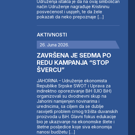
Udruženja istakla je da na ovaj simboličan
način Udruženje nagrađuje Kristininu
posvećenost i uspjeh, te da žele
pokazati da neko prepoznaje […]
AKTIVNOSTI
26. Juna 2026.
ZAVRŠENA JE SEDMA PO
REDU KAMPANJA “STOP
ŠVERCU”
JAHORINA – Udruženje ekonomista
Republike Srpske SWOT i Uprava za
indirektno oporezivanje BiH (UIO BiH)
organizovali su dvodnevni skup na
Jahorini namijenjen novinarima i
urednicima, sa ciljem da se dublje
rasvijetli problem crnog tržišta duvanskih
proizvoda u BiH. Glavni fokus edukacije
bio je ukazivanje na ekonomske štete i
štetne posljedice koje siva ekonomija
nanosi budžetu […]