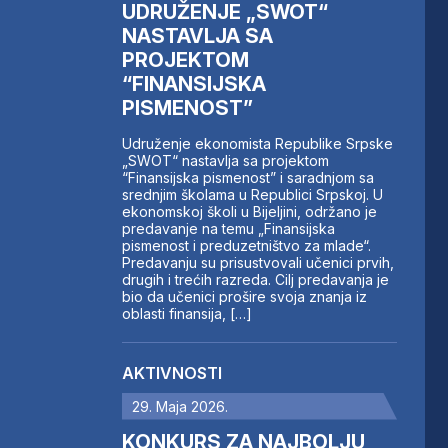
UDRUŽENJE „SWOT“
NASTAVLJA SA
PROJEKTOM
“FINANSIJSKA
PISMENOST”
Udruženje ekonomista Republike Srpske
„SWOT“ nastavlja sa projektom
“Finansijska pismenost” i saradnjom sa
srednjim školama u Republici Srpskoj. U
ekonomskoj školi u Bijeljini, održano je
predavanje na temu „Finansijska
pismenost i preduzetništvo za mlade“.
Predavanju su prisustvovali učenici prvih,
drugih i trećih razreda. Cilj predavanja je
bio da učenici prošire svoja znanja iz
oblasti finansija, […]
AKTIVNOSTI
29. Maja 2026.
KONKURS ZA NAJBOLJU