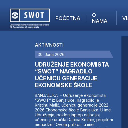
O
POČETNA
VI
NAMA
POČETNA
O NAMA
AKTIVNOSTI
VIJESTI
30. Juna 2026.
AKTUELNO
F
ANALIZE
UDRUŽENJE EKONOMISTA
I
KOMPANIJE
“SWOT” NAGRADILO
UČENICU GENERACIJE
FINANSIJE
EKONOMSKE ŠKOLE
IZ STRANIH MEDIJA
AKTIVNOSTI
BANJALUKA – Udruženje ekonomista
“SWOT” iz Banjaluke, nagradilo je
SWOT INTERVJU
Kristinu Malić, učenicu generacije 2022-
UČLANI SE
2026 Ekonomske škole Banjaluka. U ime
Udruženja, poklon laptop najboljoj
KONTAKT
učenici je uručila Danica Krnjaić, projektni
menadžer. Ovom prilikom u ime