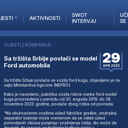
SWOT
UČ
JESTI
AKTIVNOSTI
INTERVJU
SE
AKTUELNO
ANALIZE
VIJESTI
|
KOMPANIJE
KOMPANIJE
29
INANSIJE
Sa tržišta Srbije povlači se model
Ford automobila
Z STRANIH MEDIJA
APR 2025
Sa tržišta Srbije povlače se vozila ford kuga, objavljeno je na
sajtu Ministarstva trgovine (NEPRO).
Kako je navedeno, putnička vozila robne marke ford model
kuga proizvedena u periodu od 20. avgusta 2019. do 28.
novembra 2023. godine, povlače zbog rizika od povreda.
“Na obuhvaćenim vozilima usled fabričke greške, unutrašnji
separator baterije može vremenom da se ošteti usled
ponovljenih ciklusa punjenja i pražnjenja ćelija, što može da
dovede do razvoja unutrašnjeg kratkog spoja u