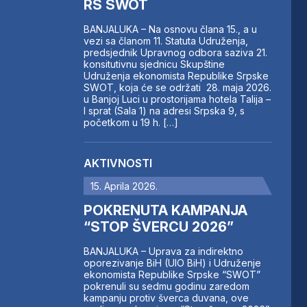
RS SWOT
BANJALUKA – Na osnovu člana 15., a u
vezi sa članom 11. Statuta Udruženja,
predsjednik Upravnog odbora saziva 21.
konsitutivnu sjednicu Skupštine
Udruženja ekonomista Republike Srpske
SWOT, koja će se održati 28. maja 2026.
u Banjoj Luci u prostorijama hotela Talija –
I sprat (Sala 1) na adresi Srpska 9, s
početkom u 19 h. […]
AKTIVNOSTI
15. Aprila 2026.
POKRENUTA KAMPANJA
“STOP ŠVERCU 2026”
BANJALUKA – Uprava za indirektno
oporezivanje BiH (UIO BiH) i Udruženje
ekonomista Republike Srpske “SWOT”
pokrenuli su sedmu godinu zaredom
kampanju protiv šverca duvana, ove