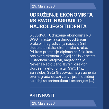
29. Maja 2026.
UDRUŽENJE EKONOMISTA
RS SWOT NAGRADILO
NAJBOLJEG STUDENTA
BIJELJINA – Udruženje ekonomista RS
SWOT nastavlja sa dugogodišnjom
praksom nagrađivanja najuspješnijih
studenata i đaka ekonomske struke.
Prilikom promocije diploma na Fakultetu
poslovne ekonomije Bijeljina Univerziteta
u Istočnom Sarajevu, nagrađena je
Nevena Radić Zarić. Izvršni direktor
Udruženja ekonomista “SWOT” iz
Banjaluke, Saša Grabovac, naglasio je da
ova nagrada dolazi zahvaljujući odličnoj
saradnji sa partnerskom kompanijom […]
AKTIVNOSTI
29. Maja 2026.