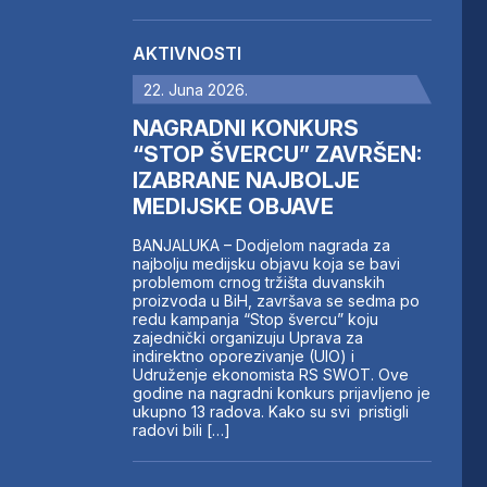
AKTIVNOSTI
22. Juna 2026.
NAGRADNI KONKURS
“STOP ŠVERCU” ZAVRŠEN:
IZABRANE NAJBOLJE
MEDIJSKE OBJAVE
BANJALUKA – Dodjelom nagrada za
najbolju medijsku objavu koja se bavi
problemom crnog tržišta duvanskih
proizvoda u BiH, završava se sedma po
redu kampanja “Stop švercu” koju
zajednički organizuju Uprava za
indirektno oporezivanje (UIO) i
Udruženje ekonomista RS SWOT. Ove
godine na nagradni konkurs prijavljeno je
ukupno 13 radova. Kako su svi pristigli
radovi bili […]