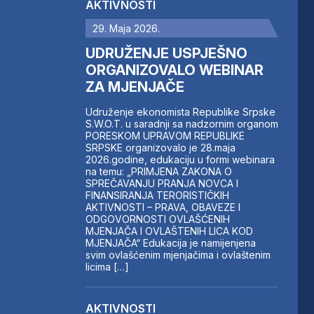
AKTIVNOSTI
29. Maja 2026.
UDRUŽENJE USPJEŠNO
ORGANIZOVALO WEBINAR
ZA MJENJAČE
Udruženje ekonomista Republike Srpske
S.W.O.T. u saradnji sa nadzornim organom
PORESKOM UPRAVOM REPUBLIKE
SRPSKE organizovalo je 28.maja
2026.godine, edukaciju u formi webinara
na temu: „PRIMJENA ZAKONA O
SPREČAVANJU PRANJA NOVCA I
FINANSIRANJA TERORISTIČKIH
AKTIVNOSTI – PRAVA, OBAVEZE I
ODGOVORNOSTI OVLAŠĆENIH
MJENJAČA I OVLAŠTENIH LICA KOD
MJENJAČA“ Edukacija je namijenjena
svim ovlašćenim mjenjačima i ovlaštenim
licima […]
AKTIVNOSTI