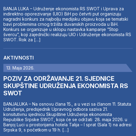
BANJA LUKA – Udruženje ekonomista RS SWOT i Uprava za
indirektno oporezivanje (UIO) BiH po četvrti put organizuju
nagradni konkurs za najbolju medijsku objavu koja se tematski
bavi problemima crnog tržišta duvanskih proizvoda u BiH.
Konkurs se organizuje u sklopu nastavka kampanje “Stop
švercu”, koji zajednički realizuju UIO i Udruženje ekonomista RS
SWOT. Rok za […]
AKTIVNOSTI
13. Maja 2026.
POZIV ZA ODRŽAVANJE 21. SJEDNICE
SKUPŠTINE UDRUŽENJA EKONOMISTA RS
SWOT
BANJALUKA – Na osnovu člana 15., a u vezi sa članom 11. Statuta
Udruženja, predsjednik Upravnog odbora saziva 21.
konsitutivnu sjednicu Skupštine Udruženja ekonomista
Republike Srpske SWOT, koja će se održati 28. maja 2026. u
Banjoj Luci u prostorijama hotela Talija – I sprat (Sala 1) na adresi
Srpska 9, s početkom u 19 h. […]