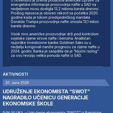
U novembru je prema podacima američke Uprave za
energetske informacije proizvodnja nafte u SAD na
nedjeljnom nivou dostigla 13,2 miliona barela dnevno.
Prošlog mjeseca je oboren rekord sa početka 2020.
godine kada je tokom predsjedničkog mandata
Donalda Trampa proizvodnja nafte iznosila 13,1 milion
barela dnevno.
Visok nivo američke proizvodnje drži pod kontrolom
svjetske cijene sirove nafte i benzina. Analitičari
njujorške investicione banke Goldman Saks su u
nedjelju korigovali naniže prognozu za cijene nafte u
2024. godini. Banka je saopštila da je “ključni razlog”
za ovu reviziju velika ponuda nafte iz SAD.
AKTIVNOSTI
30. Juna 2026.
UDRUŽENJE EKONOMISTA “SWOT”
NAGRADILO UČENICU GENERACIJE
EKONOMSKE ŠKOLE
BANJALUKA – Udruženje ekonomista “SWOT” iz Banjaluke,