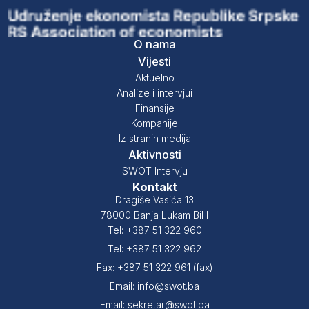
O nama
Vijesti
Aktuelno
Analize i intervjui
Finansije
Kompanije
Iz stranih medija
Aktivnosti
SWOT Intervju
Kontakt
Dragiše Vasića 13
78000 Banja Lukam BiH
Tel: +387 51 322 960
Tel: +387 51 322 962
Fax: +387 51 322 961 (fax)
Email: info@swot.ba
Email: sekretar@swot.ba