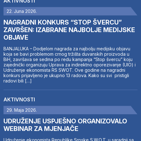
AKTIVNOSTI
22. Juna 2026.
NAGRADNI KONKURS “STOP ŠVERCU”
ZAVRŠEN: IZABRANE NAJBOLJE MEDIJSKE
OBJAVE
BANJALUKA – Dodjelom nagrada za najbolju medijsku objavu
koja se bavi problemom crnog tržišta duvanskih proizvoda u
BiH, završava se sedma po redu kampanja “Stop švercu” koju
zajednički organizuju Uprava za indirektno oporezivanje (UIO) i
Udruženje ekonomista RS SWOT. Ove godine na nagradni
konkurs prijavljeno je ukupno 13 radova. Kako su svi pristigli
radovi bili […]
AKTIVNOSTI
29. Maja 2026.
UDRUŽENJE USPJEŠNO ORGANIZOVALO
WEBINAR ZA MJENJAČE
Udruženje ekonomista Republike Srpske S.W.O.T. u saradnji sa