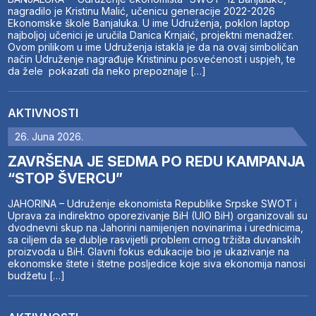
nagradilo je Kristinu Malić, učenicu generacije 2022-2026
Ekonomske škole Banjaluka. U ime Udruženja, poklon laptop
najboljoj učenici je uručila Danica Krnjaić, projektni menadžer.
Ovom prilikom u ime Udruženja istakla je da na ovaj simboličan
način Udruženje nagrađuje Kristininu posvećenost i uspjeh, te
da žele pokazati da neko prepoznaje […]
AKTIVNOSTI
26. Juna 2026.
ZAVRŠENA JE SEDMA PO REDU KAMPANJA
“STOP ŠVERCU”
JAHORINA – Udruženje ekonomista Republike Srpske SWOT i
Uprava za indirektno oporezivanje BiH (UIO BiH) organizovali su
dvodnevni skup na Jahorini namijenjen novinarima i urednicima,
sa ciljem da se dublje rasvijetli problem crnog tržišta duvanskih
proizvoda u BiH. Glavni fokus edukacije bio je ukazivanje na
ekonomske štete i štetne posljedice koje siva ekonomija nanosi
budžetu […]