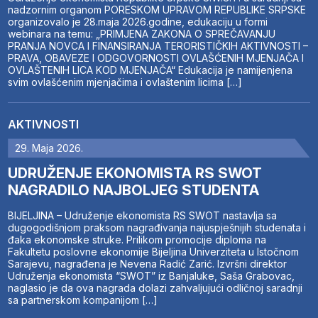
nadzornim organom PORESKOM UPRAVOM REPUBLIKE SRPSKE
organizovalo je 28.maja 2026.godine, edukaciju u formi
webinara na temu: „PRIMJENA ZAKONA O SPREČAVANJU
PRANJA NOVCA I FINANSIRANJA TERORISTIČKIH AKTIVNOSTI –
PRAVA, OBAVEZE I ODGOVORNOSTI OVLAŠĆENIH MJENJAČA I
OVLAŠTENIH LICA KOD MJENJAČA“ Edukacija je namijenjena
svim ovlašćenim mjenjačima i ovlaštenim licima […]
AKTIVNOSTI
29. Maja 2026.
UDRUŽENJE EKONOMISTA RS SWOT
NAGRADILO NAJBOLJEG STUDENTA
BIJELJINA – Udruženje ekonomista RS SWOT nastavlja sa
dugogodišnjom praksom nagrađivanja najuspješnijih studenata i
đaka ekonomske struke. Prilikom promocije diploma na
Fakultetu poslovne ekonomije Bijeljina Univerziteta u Istočnom
Sarajevu, nagrađena je Nevena Radić Zarić. Izvršni direktor
Udruženja ekonomista “SWOT” iz Banjaluke, Saša Grabovac,
naglasio je da ova nagrada dolazi zahvaljujući odličnoj saradnji
sa partnerskom kompanijom […]