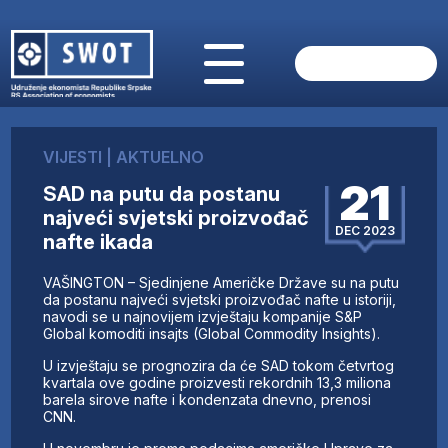
POČETNA
O NAMA
VIJESTI
|
AKTUELNO
VIJESTI
21
SAD na putu da postanu
AKTUELNO
najveći svjetski proizvođač
ANALIZE
DEC 2023
nafte ikada
KOMPANIJE
FINANSIJE
VAŠINGTON – Sjedinjene Američke Države su na putu
IZ STRANIH MEDIJA
da postanu najveći svjetski proizvođač nafte u istoriji,
navodi se u najnovijem izvještaju kompanije S&P
AKTIVNOSTI
Global komoditi insajts (Global Commodity Insights).
SWOT INTERVJU
U izvještaju se prognozira da će SAD tokom četvrtog
UČLANI SE
kvartala ove godine proizvesti rekordnih 13,3 miliona
barela sirove nafte i kondenzata dnevno, prenosi
KONTAKT
CNN.