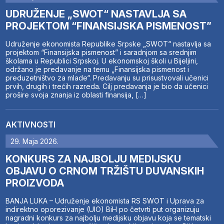
UDRUŽENJE „SWOT“ NASTAVLJA SA
PROJEKTOM “FINANSIJSKA PISMENOST”
Udruženje ekonomista Republike Srpske „SWOT“ nastavlja sa
projektom “Finansijska pismenost” i saradnjom sa srednjim
školama u Republici Srpskoj. U ekonomskoj školi u Bijeljini,
održano je predavanje na temu „Finansijska pismenost i
preduzetništvo za mlade“. Predavanju su prisustvovali učenici
prvih, drugih i trećih razreda. Cilj predavanja je bio da učenici
prošire svoja znanja iz oblasti finansija, […]
AKTIVNOSTI
29. Maja 2026.
KONKURS ZA NAJBOLJU MEDIJSKU
OBJAVU O CRNOM TRŽIŠTU DUVANSKIH
PROIZVODA
BANJA LUKA – Udruženje ekonomista RS SWOT i Uprava za
indirektno oporezivanje (UIO) BiH po četvrti put organizuju
nagradni konkurs za najbolju medijsku objavu koja se tematski