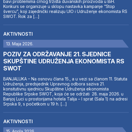
bavi problemima crnog tržišta duvanskih proizvoda u BiH.
Konkurs se organizuje u sklopu nastavka kampanje “Stop
švercu”, koji zajednički realizuju UIO i Udruženje ekonomista RS
SWOT. Rok za […]
AKTIVNOSTI
13. Maja 2026.
POZIV ZA ODRŽAVANJE 21. SJEDNICE
SKUPŠTINE UDRUŽENJA EKONOMISTA RS
SWOT
BANJALUKA – Na osnovu člana 15., a u vezi sa članom 11. Statuta
Udruženja, predsjednik Upravnog odbora saziva 21.
konsitutivnu sjednicu Skupštine Udruženja ekonomista
Republike Srpske SWOT, koja će se održati 28. maja 2026. u
Banjoj Luci u prostorijama hotela Talija – I sprat (Sala 1) na adresi
Srpska 9, s početkom u 19 h. […]
AKTIVNOSTI
15. Aprila 2026.