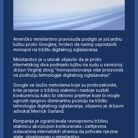
Američko ministarstvo pravosuđa podiglo je još jednu
tužbu protiv Googlea, tvrdeći da nastoji uspostaviti
monopol na tržištu digitalnog oglašavanja.
Ministarstvo je u utorak objavilo da je protiv
internetskog diva podnijelo tužbu na sudu u saveznoj
državi Virginiji zbog “monopolizovanja više proizvoda
na području tehnologije digitalnog oglašavanja”.
Google se služio metodama koje su protivzakonite,
krše propise o tržišnoj utakmici i nastoje suzbiti
konkurenciju kako bi otklonio prijetnje koje bi mogle
ugroziti njegovu dominantnu poziciju na tržištu
tehnologija digitalnog oglašavanja, objasnio je državni
advokat Merrick Garland.
Kompanija je ograničavala ravnopravnu tržišnu
utakmicu akvizicijom konkurenata i zahtjevima
izdavačima internetskih stranica da prihvate njezine
alate, objašnjavaju u ministarstvu.