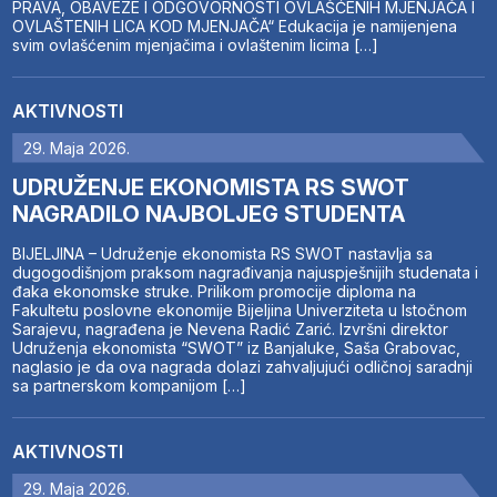
PRAVA, OBAVEZE I ODGOVORNOSTI OVLAŠĆENIH MJENJAČA I
OVLAŠTENIH LICA KOD MJENJAČA“ Edukacija je namijenjena
svim ovlašćenim mjenjačima i ovlaštenim licima […]
AKTIVNOSTI
29. Maja 2026.
UDRUŽENJE EKONOMISTA RS SWOT
NAGRADILO NAJBOLJEG STUDENTA
BIJELJINA – Udruženje ekonomista RS SWOT nastavlja sa
dugogodišnjom praksom nagrađivanja najuspješnijih studenata i
đaka ekonomske struke. Prilikom promocije diploma na
Fakultetu poslovne ekonomije Bijeljina Univerziteta u Istočnom
Sarajevu, nagrađena je Nevena Radić Zarić. Izvršni direktor
Udruženja ekonomista “SWOT” iz Banjaluke, Saša Grabovac,
naglasio je da ova nagrada dolazi zahvaljujući odličnoj saradnji
sa partnerskom kompanijom […]
AKTIVNOSTI
29. Maja 2026.