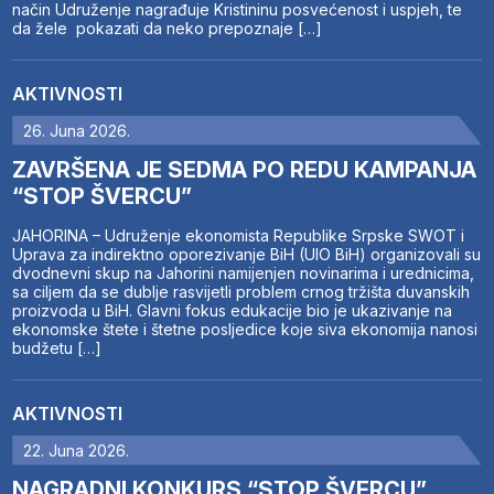
način Udruženje nagrađuje Kristininu posvećenost i uspjeh, te
da žele pokazati da neko prepoznaje […]
AKTIVNOSTI
26. Juna 2026.
ZAVRŠENA JE SEDMA PO REDU KAMPANJA
“STOP ŠVERCU”
JAHORINA – Udruženje ekonomista Republike Srpske SWOT i
Uprava za indirektno oporezivanje BiH (UIO BiH) organizovali su
dvodnevni skup na Jahorini namijenjen novinarima i urednicima,
sa ciljem da se dublje rasvijetli problem crnog tržišta duvanskih
proizvoda u BiH. Glavni fokus edukacije bio je ukazivanje na
ekonomske štete i štetne posljedice koje siva ekonomija nanosi
budžetu […]
AKTIVNOSTI
22. Juna 2026.
NAGRADNI KONKURS “STOP ŠVERCU”