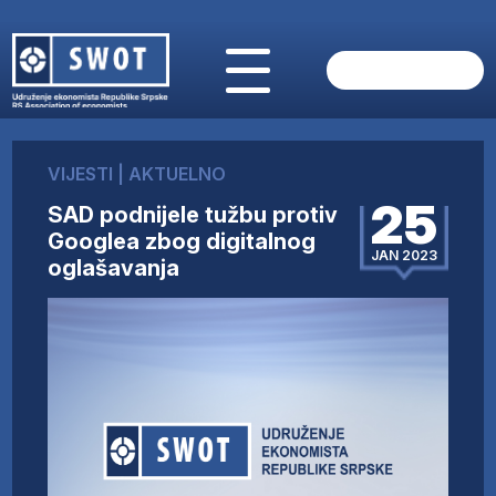
POČETNA
O NAMA
VIJESTI
|
AKTUELNO
VIJESTI
25
SAD podnijele tužbu protiv
AKTUELNO
Googlea zbog digitalnog
ANALIZE
JAN 2023
oglašavanja
KOMPANIJE
FINANSIJE
IZ STRANIH MEDIJA
AKTIVNOSTI
SWOT INTERVJU
UČLANI SE
KONTAKT