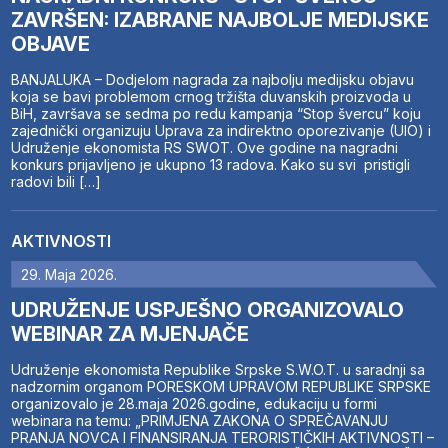
ZAVRŠEN: IZABRANE NAJBOLJE MEDIJSKE
OBJAVE
BANJALUKA – Dodjelom nagrada za najbolju medijsku objavu
koja se bavi problemom crnog tržišta duvanskih proizvoda u
BiH, završava se sedma po redu kampanja “Stop švercu” koju
zajednički organizuju Uprava za indirektno oporezivanje (UIO) i
Udruženje ekonomista RS SWOT. Ove godine na nagradni
konkurs prijavljeno je ukupno 13 radova. Kako su svi pristigli
radovi bili […]
AKTIVNOSTI
29. Maja 2026.
UDRUŽENJE USPJEŠNO ORGANIZOVALO
WEBINAR ZA MJENJAČE
Udruženje ekonomista Republike Srpske S.W.O.T. u saradnji sa
nadzornim organom PORESKOM UPRAVOM REPUBLIKE SRPSKE
organizovalo je 28.maja 2026.godine, edukaciju u formi
webinara na temu: „PRIMJENA ZAKONA O SPREČAVANJU
PRANJA NOVCA I FINANSIRANJA TERORISTIČKIH AKTIVNOSTI –