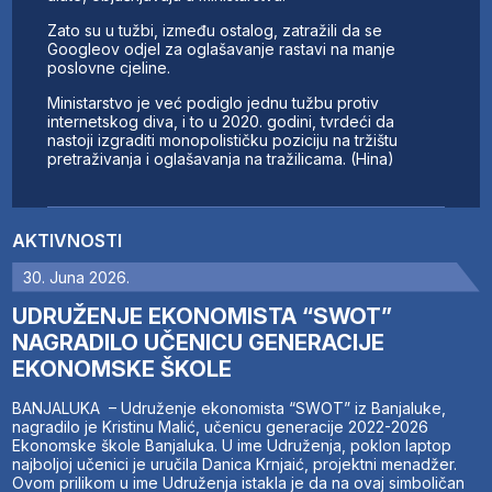
Zato su u tužbi, između ostalog, zatražili da se
Googleov odjel za oglašavanje rastavi na manje
poslovne cjeline.
Ministarstvo je već podiglo jednu tužbu protiv
internetskog diva, i to u 2020. godini, tvrdeći da
nastoji izgraditi monopolističku poziciju na tržištu
pretraživanja i oglašavanja na tražilicama. (Hina)
AKTIVNOSTI
30. Juna 2026.
UDRUŽENJE EKONOMISTA “SWOT”
NAGRADILO UČENICU GENERACIJE
EKONOMSKE ŠKOLE
BANJALUKA – Udruženje ekonomista “SWOT” iz Banjaluke,
nagradilo je Kristinu Malić, učenicu generacije 2022-2026
Ekonomske škole Banjaluka. U ime Udruženja, poklon laptop
najboljoj učenici je uručila Danica Krnjaić, projektni menadžer.
Ovom prilikom u ime Udruženja istakla je da na ovaj simboličan