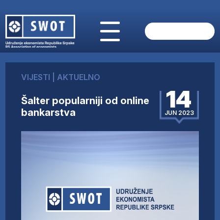
POČETNA
O NAMA
VIJESTI
|
AKTUELNO
VIJESTI
14
AKTUELNO
Šalter popularniji od online
ANALIZE
bankarstva
JUN 2023
KOMPANIJE
FINANSIJE
IZ STRANIH MEDIJA
AKTIVNOSTI
SWOT INTERVJU
UČLANI SE
KONTAKT