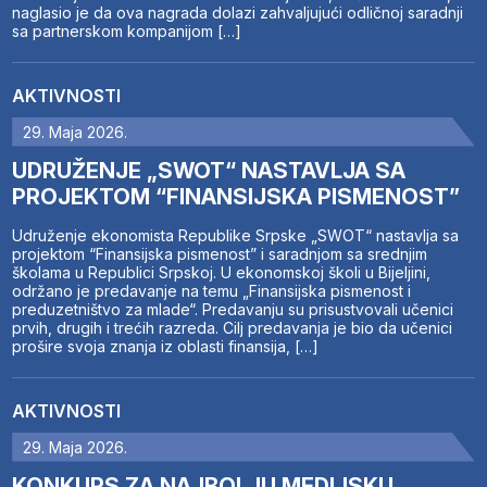
naglasio je da ova nagrada dolazi zahvaljujući odličnoj saradnji
sa partnerskom kompanijom […]
AKTIVNOSTI
29. Maja 2026.
UDRUŽENJE „SWOT“ NASTAVLJA SA
PROJEKTOM “FINANSIJSKA PISMENOST”
Udruženje ekonomista Republike Srpske „SWOT“ nastavlja sa
projektom “Finansijska pismenost” i saradnjom sa srednjim
školama u Republici Srpskoj. U ekonomskoj školi u Bijeljini,
održano je predavanje na temu „Finansijska pismenost i
preduzetništvo za mlade“. Predavanju su prisustvovali učenici
prvih, drugih i trećih razreda. Cilj predavanja je bio da učenici
prošire svoja znanja iz oblasti finansija, […]
AKTIVNOSTI
29. Maja 2026.
KONKURS ZA NAJBOLJU MEDIJSKU