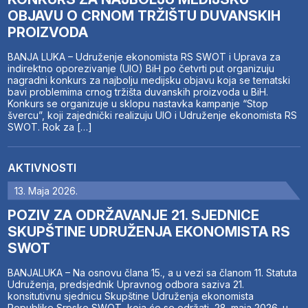
OBJAVU O CRNOM TRŽIŠTU DUVANSKIH
PROIZVODA
BANJA LUKA – Udruženje ekonomista RS SWOT i Uprava za
indirektno oporezivanje (UIO) BiH po četvrti put organizuju
nagradni konkurs za najbolju medijsku objavu koja se tematski
bavi problemima crnog tržišta duvanskih proizvoda u BiH.
Konkurs se organizuje u sklopu nastavka kampanje “Stop
švercu”, koji zajednički realizuju UIO i Udruženje ekonomista RS
SWOT. Rok za […]
AKTIVNOSTI
13. Maja 2026.
POZIV ZA ODRŽAVANJE 21. SJEDNICE
SKUPŠTINE UDRUŽENJA EKONOMISTA RS
SWOT
BANJALUKA – Na osnovu člana 15., a u vezi sa članom 11. Statuta
Udruženja, predsjednik Upravnog odbora saziva 21.
konsitutivnu sjednicu Skupštine Udruženja ekonomista
Republike Srpske SWOT, koja će se održati 28. maja 2026. u