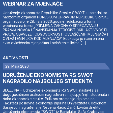
WEBINAR ZA MJENJAČE
Udruženje ekonomista Republike Srpske S.W.O.T. u saradnji sa
nadzornim organom PORESKOM UPRAVOM REPUBLIKE SRPSKE
organizovalo je 28.maja 2026.godine, edukaciju u formi
webinara na temu: „PRIMJENA ZAKONA O SPREČAVANJU
PRANJA NOVCA I FINANSIRANJA TERORISTIČKIH AKTIVNOSTI –
PRAVA, OBAVEZE I ODGOVORNOSTI OVLAŠĆENIH MJENJAČA I
OVLAŠTENIH LICA KOD MJENJAČA“ Edukacija je namijenjena
svim ovlašćenim mjenjačima i ovlaštenim licima […]
AKTIVNOSTI
29. Maja 2026.
UDRUŽENJE EKONOMISTA RS SWOT
NAGRADILO NAJBOLJEG STUDENTA
BIJELJINA – Udruženje ekonomista RS SWOT nastavlja sa
dugogodišnjom praksom nagrađivanja najuspješnijih studenata i
đaka ekonomske struke. Prilikom promocije diploma na
Fakultetu poslovne ekonomije Bijeljina Univerziteta u Istočnom
Sarajevu, nagrađena je Nevena Radić Zarić. Izvršni direktor
Udruženja ekonomista “SWOT” iz Banjaluke, Saša Grabovac,