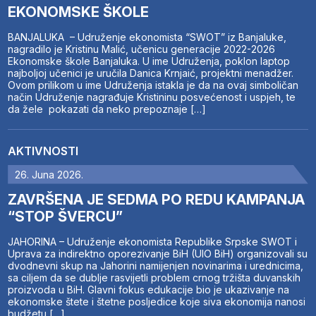
EKONOMSKE ŠKOLE
BANJALUKA – Udruženje ekonomista “SWOT” iz Banjaluke,
nagradilo je Kristinu Malić, učenicu generacije 2022-2026
Ekonomske škole Banjaluka. U ime Udruženja, poklon laptop
najboljoj učenici je uručila Danica Krnjaić, projektni menadžer.
Ovom prilikom u ime Udruženja istakla je da na ovaj simboličan
način Udruženje nagrađuje Kristininu posvećenost i uspjeh, te
da žele pokazati da neko prepoznaje […]
AKTIVNOSTI
26. Juna 2026.
ZAVRŠENA JE SEDMA PO REDU KAMPANJA
“STOP ŠVERCU”
JAHORINA – Udruženje ekonomista Republike Srpske SWOT i
Uprava za indirektno oporezivanje BiH (UIO BiH) organizovali su
dvodnevni skup na Jahorini namijenjen novinarima i urednicima,
sa ciljem da se dublje rasvijetli problem crnog tržišta duvanskih
proizvoda u BiH. Glavni fokus edukacije bio je ukazivanje na
ekonomske štete i štetne posljedice koje siva ekonomija nanosi
budžetu […]