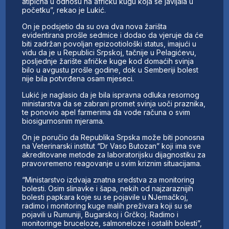
atipična u odnosu na afričku kugu koja se javljala u
početku”, rekao je Lukić.
On je podsjetio da su ova dva nova žarišta
evidentirana prošle sedmice i dodao da vjeruje da će
biti zadržan povoljan epizootiološki status, imajući u
vidu da je u Republici Srpskoj, tačnije u Pelagićevu,
posljednje žarište afričke kuge kod domaćih svinja
bilo u avgustu prošle godine, dok u Semberiji bolest
nije bila potvrđena osam mjeseci.
Lukić je naglasio da je bila ispravna odluka resornog
ministarstva da se zabrani promet svinja uoči praznika,
te ponovio apel farmerima da vode računa o svim
biosigurnosnim mjerama.
On je poručio da Republika Srpska može biti ponosna
na Veterinarski institut “Dr Vaso Butozan” koji ima sve
akreditovane metode za laboratorijsku dijagnostiku za
pravovremeno reagovanje u svim kriznim situacijama.
“Ministarstvo izdvaja znatna sredstva za monitoring
bolesti. Osim slinavke i šapa, nekih od najzaraznijih
bolesti papkara koje su se pojavile u NJemačkoj,
radimo i monitoring kuge malih preživara koji su se
pojavili u Rumuniji, Bugarskoj i Grčkoj. Radimo i
monitoringe bruceloze, salmoneloze i ostalih bolesti”,