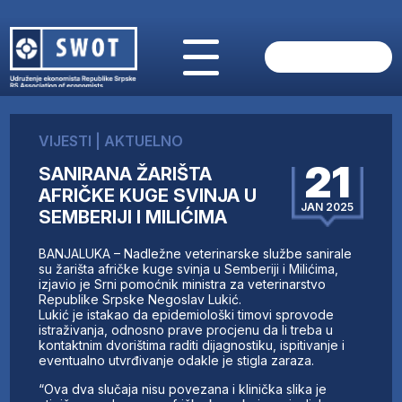
POČETNA
O NAMA
VIJESTI
|
AKTUELNO
VIJESTI
21
SANIRANA ŽARIŠTA
AKTUELNO
AFRIČKE KUGE SVINJA U
ANALIZE
JAN 2025
SEMBERIJI I MILIĆIMA
KOMPANIJE
FINANSIJE
BANJALUKA – Nadležne veterinarske službe sanirale
IZ STRANIH MEDIJA
su žarišta afričke kuge svinja u Semberiji i Milićima,
izjavio je Srni pomoćnik ministra za veterinarstvo
AKTIVNOSTI
Republike Srpske Negoslav Lukić.
Lukić je istakao da epidemiološki timovi sprovode
SWOT INTERVJU
istraživanja, odnosno prave procjenu da li treba u
UČLANI SE
kontaktnim dvorištima raditi dijagnostiku, ispitivanje i
eventualno utvrđivanje odakle je stigla zaraza.
KONTAKT
“Ova dva slučaja nisu povezana i klinička slika je