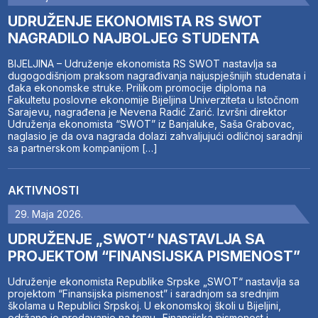
UDRUŽENJE EKONOMISTA RS SWOT
NAGRADILO NAJBOLJEG STUDENTA
BIJELJINA – Udruženje ekonomista RS SWOT nastavlja sa
dugogodišnjom praksom nagrađivanja najuspješnijih studenata i
đaka ekonomske struke. Prilikom promocije diploma na
Fakultetu poslovne ekonomije Bijeljina Univerziteta u Istočnom
Sarajevu, nagrađena je Nevena Radić Zarić. Izvršni direktor
Udruženja ekonomista “SWOT” iz Banjaluke, Saša Grabovac,
naglasio je da ova nagrada dolazi zahvaljujući odličnoj saradnji
sa partnerskom kompanijom […]
AKTIVNOSTI
29. Maja 2026.
UDRUŽENJE „SWOT“ NASTAVLJA SA
PROJEKTOM “FINANSIJSKA PISMENOST”
Udruženje ekonomista Republike Srpske „SWOT“ nastavlja sa
projektom “Finansijska pismenost” i saradnjom sa srednjim
školama u Republici Srpskoj. U ekonomskoj školi u Bijeljini,
održano je predavanje na temu „Finansijska pismenost i