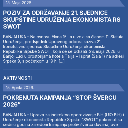
13. Maja 2026.
POZIV ZA ODRŽAVANJE 21. SJEDNICE
SKUPŠTINE UDRUŽENJA EKONOMISTA RS
SWOT
BANJALUKA – Na osnovu člana 15., a u vezi sa članom 11. Statuta
Udruženja, predsjednik Upravnog odbora saziva 21.
konsitutivnu sjednicu Skupštine Udruženja ekonomista
Republike Srpske SWOT, koja će se održati 28. maja 2026. u
Banjoj Luci u prostorijama hotela Talija – I sprat (Sala 1) na adresi
Srpska 9, s početkom u 19 h. […]
AKTIVNOSTI
15. Aprila 2026.
POKRENUTA KAMPANJA “STOP ŠVERCU
2026”
BANJALUKA – Uprava za indirektno oporezivanje BiH (UIO BiH) i
Udruženje ekonomista Republike Srpske “SWOT” pokrenuli su
sedmu godinu zaredom kampanju protiv šverca duvana, ove