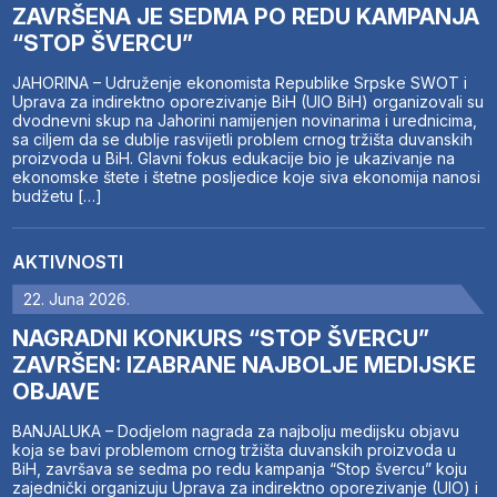
ZAVRŠENA JE SEDMA PO REDU KAMPANJA
“STOP ŠVERCU”
JAHORINA – Udruženje ekonomista Republike Srpske SWOT i
Uprava za indirektno oporezivanje BiH (UIO BiH) organizovali su
dvodnevni skup na Jahorini namijenjen novinarima i urednicima,
sa ciljem da se dublje rasvijetli problem crnog tržišta duvanskih
proizvoda u BiH. Glavni fokus edukacije bio je ukazivanje na
ekonomske štete i štetne posljedice koje siva ekonomija nanosi
budžetu […]
AKTIVNOSTI
22. Juna 2026.
NAGRADNI KONKURS “STOP ŠVERCU”
ZAVRŠEN: IZABRANE NAJBOLJE MEDIJSKE
OBJAVE
BANJALUKA – Dodjelom nagrada za najbolju medijsku objavu
koja se bavi problemom crnog tržišta duvanskih proizvoda u
BiH, završava se sedma po redu kampanja “Stop švercu” koju
zajednički organizuju Uprava za indirektno oporezivanje (UIO) i