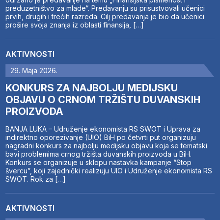
preduzetništvo za mlade“. Predavanju su prisustvovali učenici
prvih, drugih i trećih razreda. Cilj predavanja je bio da učenici
prošire svoja znanja iz oblasti finansija, […]
AKTIVNOSTI
29. Maja 2026.
KONKURS ZA NAJBOLJU MEDIJSKU
OBJAVU O CRNOM TRŽIŠTU DUVANSKIH
PROIZVODA
BANJA LUKA – Udruženje ekonomista RS SWOT i Uprava za
indirektno oporezivanje (UIO) BiH po četvrti put organizuju
nagradni konkurs za najbolju medijsku objavu koja se tematski
bavi problemima crnog tržišta duvanskih proizvoda u BiH.
Konkurs se organizuje u sklopu nastavka kampanje “Stop
švercu”, koji zajednički realizuju UIO i Udruženje ekonomista RS
SWOT. Rok za […]
AKTIVNOSTI