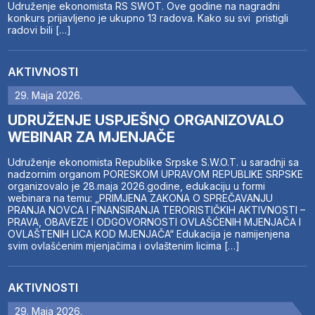
Udruženje ekonomista RS SWOT. Ove godine na nagradni
konkurs prijavljeno je ukupno 13 radova. Kako su svi pristigli
radovi bili […]
AKTIVNOSTI
29. Maja 2026.
UDRUŽENJE USPJEŠNO ORGANIZOVALO
WEBINAR ZA MJENJAČE
Udruženje ekonomista Republike Srpske S.W.O.T. u saradnji sa
nadzornim organom PORESKOM UPRAVOM REPUBLIKE SRPSKE
organizovalo je 28.maja 2026.godine, edukaciju u formi
webinara na temu: „PRIMJENA ZAKONA O SPREČAVANJU
PRANJA NOVCA I FINANSIRANJA TERORISTIČKIH AKTIVNOSTI –
PRAVA, OBAVEZE I ODGOVORNOSTI OVLAŠĆENIH MJENJAČA I
OVLAŠTENIH LICA KOD MJENJAČA“ Edukacija je namijenjena
svim ovlašćenim mjenjačima i ovlaštenim licima […]
AKTIVNOSTI
29. Maja 2026.