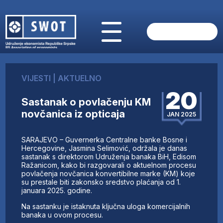
POČETNA
O NAMA
VIJESTI
|
AKTUELNO
VIJESTI
20
AKTUELNO
Sastanak o povlačenju KM
ANALIZE
novčanica iz opticaja
JAN 2025
KOMPANIJE
FINANSIJE
SARAJEVO – Guvernerka Centralne banke Bosne i
IZ STRANIH MEDIJA
Hercegovine, Jasmina Selimović, održala je danas
sastanak s direktorom Udruženja banaka BiH, Edisom
AKTIVNOSTI
Ražanicom, kako bi razgovarali o aktuelnom procesu
povlačenja novčanica konvertibilne marke (KM) koje
SWOT INTERVJU
su prestale biti zakonsko sredstvo plaćanja od 1.
UČLANI SE
januara 2025. godine.
KONTAKT
Na sastanku je istaknuta ključna uloga komercijalnih
banaka u ovom procesu.