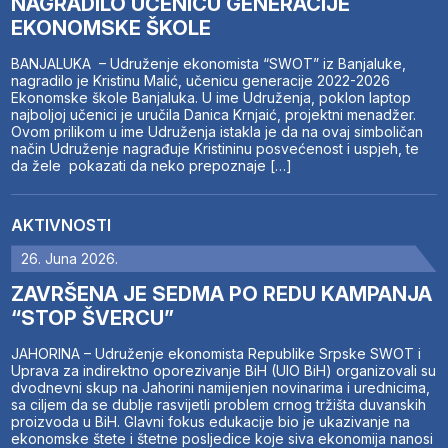
NAGRADILO UČENICU GENERACIJE
EKONOMSKE ŠKOLE
BANJALUKA – Udruženje ekonomista “SWOT” iz Banjaluke,
nagradilo je Kristinu Malić, učenicu generacije 2022-2026
Ekonomske škole Banjaluka. U ime Udruženja, poklon laptop
najboljoj učenici je uručila Danica Krnjaić, projektni menadžer.
Ovom prilikom u ime Udruženja istakla je da na ovaj simboličan
način Udruženje nagrađuje Kristininu posvećenost i uspjeh, te
da žele pokazati da neko prepoznaje […]
AKTIVNOSTI
26. Juna 2026.
ZAVRŠENA JE SEDMA PO REDU KAMPANJA
“STOP ŠVERCU”
JAHORINA – Udruženje ekonomista Republike Srpske SWOT i
Uprava za indirektno oporezivanje BiH (UIO BiH) organizovali su
dvodnevni skup na Jahorini namijenjen novinarima i urednicima,
sa ciljem da se dublje rasvijetli problem crnog tržišta duvanskih
proizvoda u BiH. Glavni fokus edukacije bio je ukazivanje na
ekonomske štete i štetne posljedice koje siva ekonomija nanosi