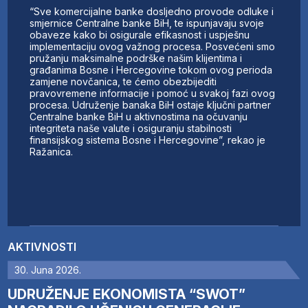
“Sve komercijalne banke dosljedno provode odluke i
smjernice Centralne banke BiH, te ispunjavaju svoje
obaveze kako bi osigurale efikasnost i uspješnu
implementaciju ovog važnog procesa. Posvećeni smo
pružanju maksimalne podrške našim klijentima i
građanima Bosne i Hercegovine tokom ovog perioda
zamjene novčanica, te ćemo obezbijediti
pravovremene informacije i pomoć u svakoj fazi ovog
procesa. Udruženje banaka BiH ostaje ključni partner
Centralne banke BiH u aktivnostima na očuvanju
integriteta naše valute i osiguranju stabilnosti
finansijskog sistema Bosne i Hercegovine”, rekao je
Ražanica.
AKTIVNOSTI
30. Juna 2026.
UDRUŽENJE EKONOMISTA “SWOT”