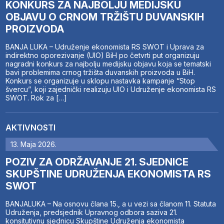
KONKURS ZA NAJBOLJU MEDIJSKU
OBJAVU O CRNOM TRŽIŠTU DUVANSKIH
PROIZVODA
BANJA LUKA – Udruženje ekonomista RS SWOT i Uprava za
indirektno oporezivanje (UIO) BiH po četvrti put organizuju
nagradni konkurs za najbolju medijsku objavu koja se tematski
bavi problemima crnog tržišta duvanskih proizvoda u BiH.
Konkurs se organizuje u sklopu nastavka kampanje “Stop
švercu”, koji zajednički realizuju UIO i Udruženje ekonomista RS
SWOT. Rok za […]
AKTIVNOSTI
13. Maja 2026.
POZIV ZA ODRŽAVANJE 21. SJEDNICE
SKUPŠTINE UDRUŽENJA EKONOMISTA RS
SWOT
BANJALUKA – Na osnovu člana 15., a u vezi sa članom 11. Statuta
Udruženja, predsjednik Upravnog odbora saziva 21.
konsitutivnu sjednicu Skupštine Udruženja ekonomista