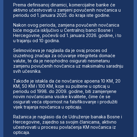
Prema definisanoj dinamici, komercijalne banke će
aktivno učestvovati u zamjeni povučenih novčanica u
periodu od 1. januara 2025. do kraja iste godine.
Nakon ovog perioda, zamjena povučenih novčanica
biće moguća isključivo u Centralnoj banci Bosne i
Hercegovine, počevši od 1. januara 2026. godine, i to
u trajanju od 10 godina.
Selimovićeva je naglasila da je ovaj proces od
izuzetnog značaja za očuvanje integriteta domaće
valute, te da je neophodno osigurati nesmetanu
zamjenu povučenih novčanica uz maksimalnu saradnju
svih učesnika.
Takođe je istakla da će novčanice apoena 10 KM, 20
KM, 50 KM i 100 KM, koje su puštene u opticaj u
periodu od 1998. do 2009. godine, biti zamijenjene
novim novčanicama visoke kvalitete, čime će se
osigurati veća otpornost na falsifikovanje i produžiti
vijek trajanja novčanica u opticaju.
Ražanica je naglasio da će Udruženje banaka Bosne i
Hercegovine, zajedno sa svojim članicama, aktivno
učestvovati u procesu povlačenja KM novčanica iz
opticaja.