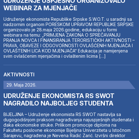
UDRUŽENJE USPJEŠNO ORGANIZOVALO
WEBINAR ZA MJENJAČE
Udruženje ekonomista Republike Srpske S.W.O.T. u saradnji sa
nadzornim organom PORESKOM UPRAVOM REPUBLIKE SRPSKE
organizovalo je 28.maja 2026.godine, edukaciju u formi
webinara na temu: „PRIMJENA ZAKONA O SPREČAVANJU
PRANJA NOVCA I FINANSIRANJA TERORISTIČKIH AKTIVNOSTI –
PRAVA, OBAVEZE I ODGOVORNOSTI OVLAŠĆENIH MJENJAČA I
OVLAŠTENIH LICA KOD MJENJAČA“ Edukacija je namijenjena
svim ovlašćenim mjenjačima i ovlaštenim licima […]
AKTIVNOSTI
29. Maja 2026.
UDRUŽENJE EKONOMISTA RS SWOT
NAGRADILO NAJBOLJEG STUDENTA
BIJELJINA – Udruženje ekonomista RS SWOT nastavlja sa
dugogodišnjom praksom nagrađivanja najuspješnijih studenata i
đaka ekonomske struke. Prilikom promocije diploma na
Fakultetu poslovne ekonomije Bijeljina Univerziteta u Istočnom
Sarajevu, nagrađena je Nevena Radić Zarić. Izvršni direktor