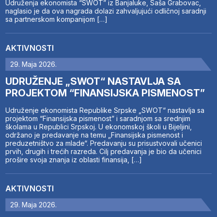
Udruženja ekonomista “SWOT” iz Banjaluke, Saša Grabovac,
naglasio je da ova nagrada dolazi zahvaljujući odličnoj saradnji
sa partnerskom kompanijom […]
AKTIVNOSTI
29. Maja 2026.
UDRUŽENJE „SWOT“ NASTAVLJA SA
PROJEKTOM “FINANSIJSKA PISMENOST”
Udruženje ekonomista Republike Srpske „SWOT“ nastavlja sa
projektom “Finansijska pismenost” i saradnjom sa srednjim
školama u Republici Srpskoj. U ekonomskoj školi u Bijeljini,
održano je predavanje na temu „Finansijska pismenost i
preduzetništvo za mlade“. Predavanju su prisustvovali učenici
prvih, drugih i trećih razreda. Cilj predavanja je bio da učenici
prošire svoja znanja iz oblasti finansija, […]
AKTIVNOSTI
29. Maja 2026.