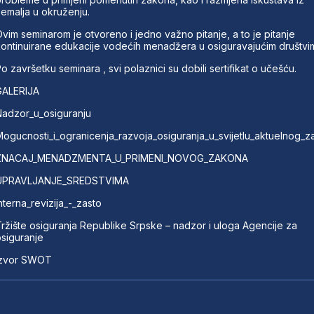
emalja u okruženju.
vim seminarom je otvoreno i jedno važno pitanje, a to je pitanje
ontinuirane edukacije vodećih menadžera u osiguravajućim društvi
o završetku seminara , svi polaznici su dobili sertifikat o učešću.
GALERIJA
adzor_u_osiguranju
ogucnosti_i_ogranicenja_razvoja_osiguranja_u_svijetlu_aktuelnog_
ZNACAJ_MENADZMENTA_U_PRIMENI_NOVOG_ZAKONA
UPRAVLJANJE_SREDSTVIMA
nterna_revizija_-_zasto
ržište osiguranja Republike Srpske – nadzor i uloga Agencije za
siguranje
zvor
SWOT