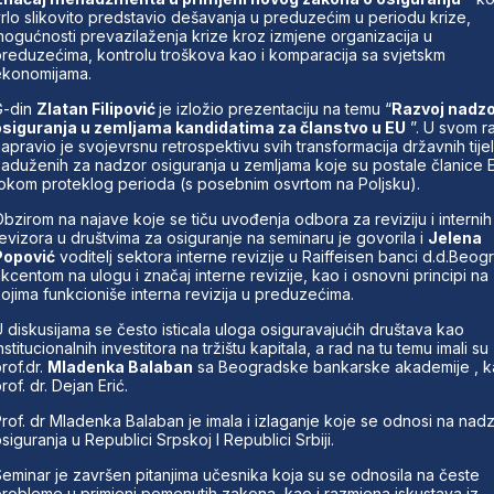
rlo slikovito predstavio dešavanja u preduzećim u periodu krize,
ogućnosti prevazilaženja krize kroz izmjene organizacija u
reduzećima, kontrolu troškova kao i komparacija sa svjetskm
konomijama.
G-din
Zlatan Filipović
je izložio prezentaciju na temu “
Razvoj nadz
siguranja u zemljama kandidatima za članstvo u EU
”. U svom r
apravio je svojevrsnu retrospektivu svih transformacija državnih tije
aduženih za nadzor osiguranja u zemljama koje su postale članice 
okom proteklog perioda (s posebnim osvrtom na Poljsku).
bzirom na najave koje se tiču uvođenja odbora za reviziju i internih
evizora u društvima za osiguranje na seminaru je govorila i
Jelena
Popović
voditelj sektora interne revizije u Raiffeisen banci d.d.Beog
kcentom na ulogu i značaj interne revizije, kao i osnovni principi na
ojima funkcioniše interna revizija u preduzećima.
 diskusijama se često isticala uloga osiguravajućih društava kao
nstitucionalnih investitora na tržištu kapitala, a rad na tu temu imali su
rof.dr.
Mladenka Balaban
sa Beogradske bankarske akademije , ka
rof. dr. Dejan Erić.
rof. dr Mladenka Balaban je imala i izlaganje koje se odnosi na nad
siguranja u Republici Srpskoj I Republici Srbiji.
eminar je završen pitanjima učesnika koja su se odnosila na česte
robleme u primjeni pomenutih zakona, kao i razmjena iskustava iz