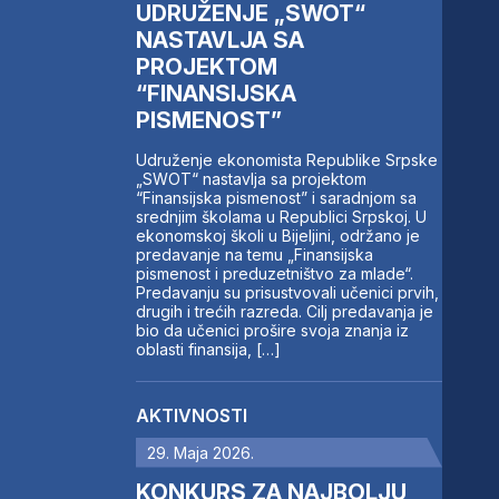
UDRUŽENJE „SWOT“
NASTAVLJA SA
PROJEKTOM
“FINANSIJSKA
PISMENOST”
Udruženje ekonomista Republike Srpske
„SWOT“ nastavlja sa projektom
“Finansijska pismenost” i saradnjom sa
srednjim školama u Republici Srpskoj. U
ekonomskoj školi u Bijeljini, održano je
predavanje na temu „Finansijska
pismenost i preduzetništvo za mlade“.
Predavanju su prisustvovali učenici prvih,
drugih i trećih razreda. Cilj predavanja je
bio da učenici prošire svoja znanja iz
oblasti finansija, […]
AKTIVNOSTI
29. Maja 2026.
KONKURS ZA NAJBOLJU