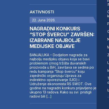
z
AKTIVNOSTI
O
k
22. Juna 2026.
P
NAGRADNI KONKURS
“STOP ŠVERCU” ZAVRŠEN:
N
IZABRANE NAJBOLJE
MEDIJSKE OBJAVE
M
BANJALUKA – Dodjelom nagrada za
najbolju medijsku objavu koja se bavi
problemom crnog tržišta duvanskih
proizvoda u BiH, završava se sedma po
I
redu kampanja “Stop švercu” koju
zajednički organizuju Uprava za
T
indirektno oporezivanje (UIO) i
o
Udruženje ekonomista RS SWOT. Ove
godine na nagradni konkurs prijavljeno je
I
ukupno 13 radova. Kako su svi pristigli
radovi bili […]