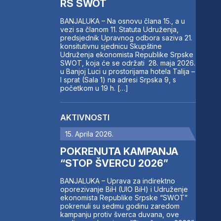
RS SWOT
BANJALUKA – Na osnovu člana 15., a u
vezi sa članom 11. Statuta Udruženja,
predsjednik Upravnog odbora saziva 21.
konsitutivnu sjednicu Skupštine
Udruženja ekonomista Republike Srpske
SWOT, koja će se održati 28. maja 2026.
u Banjoj Luci u prostorijama hotela Talija –
I sprat (Sala 1) na adresi Srpska 9, s
početkom u 19 h. […]
AKTIVNOSTI
15. Aprila 2026.
POKRENUTA KAMPANJA
“STOP ŠVERCU 2026”
BANJALUKA – Uprava za indirektno
oporezivanje BiH (UIO BiH) i Udruženje
ekonomista Republike Srpske “SWOT”
pokrenuli su sedmu godinu zaredom
kampanju protiv šverca duvana, ove