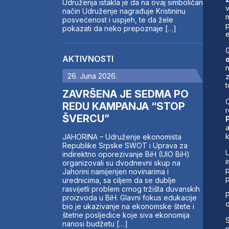
Udruženja istakla je da na ovaj simboličan
v
način Udruženje nagrađuje Kristininu
m
posvećenost i uspjeh, te da žele
p
pokazati da neko prepoznaje […]
e
AKTIVNOSTI
o
n
26. Juna 2026.
z
t
ZAVRŠENA JE SEDMA PO
O
REDU KAMPANJA “STOP
r
ŠVERCU”
a
k
JAHORINA – Udruženje ekonomista
Republike Srpske SWOT i Uprava za
U
indirektno oporezivanje BiH (UIO BiH)
i
organizovali su dvodnevni skup na
p
Jahorini namijenjen novinarima i
p
urednicima, sa ciljem da se dublje
rasvijetli problem crnog tržišta duvanskih
P
proizvoda u BiH. Glavni fokus edukacije
o
bio je ukazivanje na ekonomske štete i
štetne posljedice koje siva ekonomija
S
nanosi budžetu […]
p