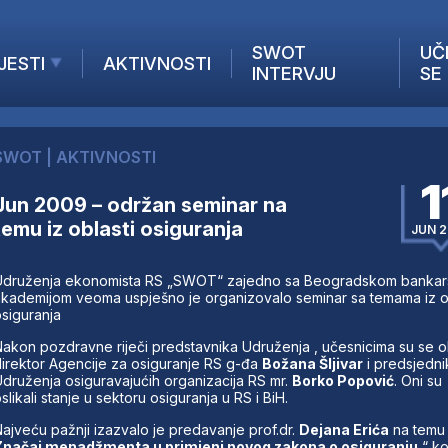
SWOT
UČ
JESTI
AKTIVNOSTI
INTERVJU
SE
AKTUELNO
ANALIZE
SWOT
|
AKTIVNOSTI
KOMPANIJE
1
INANSIJE
Jun 2009 – održan seminar na
temu iz oblasti osiguranja
Z STRANIH MEDIJA
JUN 2
Udruženja ekonomista RS „SWOT“ zajedno sa Beogradskom banka
kademijom veoma uspješno je organizovalo seminar sa temama iz ob
siguranja
akon pozdravne riječi predstavnika Udruženja , učesnicima su se ob
irektor Agencije za osiguranje RS g-đa
Božana Šljivar
i predsjedni
druženja osiguravajućih organizacija RS mr.
Borko Popović
. Oni su
slikali stanje u sektoru osiguranja u RS i BiH.
ajveću pažnji izazvalo je predavanje prof.dr.
Dejana Erića
na temu 
Značaj menadžmenta u primjeni novog zakona o osiguranju
“ koj