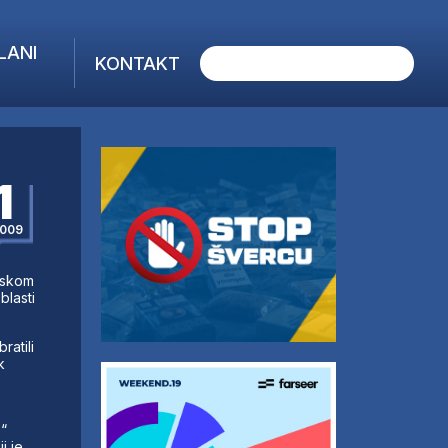
LANI
KONTAKT
1
009
rskom
lasti
ratili
k
“
i je