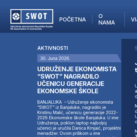
O
POČETNA
VI
NAMA
POČETNA
O NAMA
AKTIVNOSTI
VIJESTI
30. Juna 2026.
AKTUELNO
F
ANALIZE
UDRUŽENJE EKONOMISTA
I
KOMPANIJE
“SWOT” NAGRADILO
UČENICU GENERACIJE
FINANSIJE
EKONOMSKE ŠKOLE
IZ STRANIH MEDIJA
a
o
AKTIVNOSTI
BANJALUKA – Udruženje ekonomista
N
“SWOT” iz Banjaluke, nagradilo je
SWOT INTERVJU
d
Kristinu Malić, učenicu generacije 2022-
UČLANI SE
U
2026 Ekonomske škole Banjaluka. U ime
o
Udruženja, poklon laptop najboljoj
KONTAKT
učenici je uručila Danica Krnjaić, projektni
N
menadžer. Ovom prilikom u ime