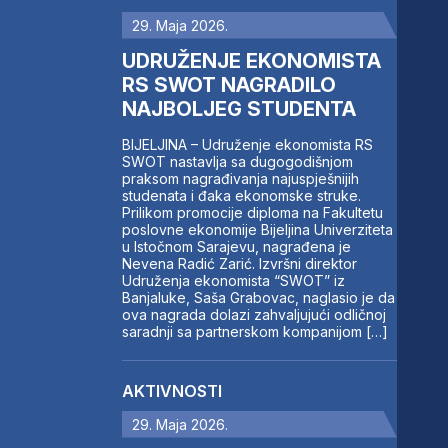
29. Maja 2026.
UDRUŽENJE EKONOMISTA
RS SWOT NAGRADILO
NAJBOLJEG STUDENTA
BIJELJINA – Udruženje ekonomista RS
SWOT nastavlja sa dugogodišnjom
praksom nagrađivanja najuspješnijih
studenata i đaka ekonomske struke.
Prilikom promocije diploma na Fakultetu
poslovne ekonomije Bijeljina Univerziteta
u Istočnom Sarajevu, nagrađena je
Nevena Radić Zarić. Izvršni direktor
Udruženja ekonomista “SWOT” iz
Banjaluke, Saša Grabovac, naglasio je da
ova nagrada dolazi zahvaljujući odličnoj
saradnji sa partnerskom kompanijom […]
AKTIVNOSTI
29. Maja 2026.