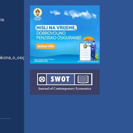
ma.
zakona_o_osiguranju