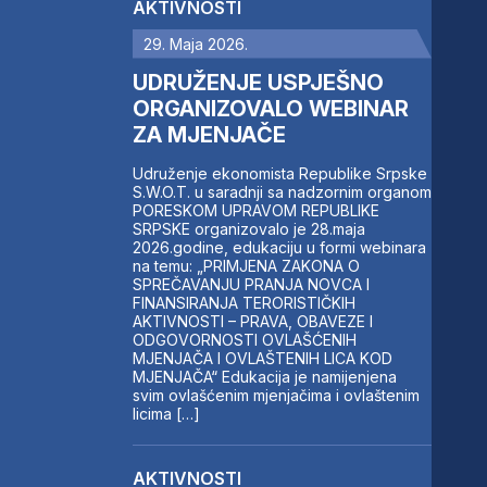
AKTIVNOSTI
29. Maja 2026.
UDRUŽENJE USPJEŠNO
ORGANIZOVALO WEBINAR
ZA MJENJAČE
Udruženje ekonomista Republike Srpske
S.W.O.T. u saradnji sa nadzornim organom
PORESKOM UPRAVOM REPUBLIKE
SRPSKE organizovalo je 28.maja
2026.godine, edukaciju u formi webinara
na temu: „PRIMJENA ZAKONA O
SPREČAVANJU PRANJA NOVCA I
FINANSIRANJA TERORISTIČKIH
AKTIVNOSTI – PRAVA, OBAVEZE I
ODGOVORNOSTI OVLAŠĆENIH
MJENJAČA I OVLAŠTENIH LICA KOD
MJENJAČA“ Edukacija je namijenjena
svim ovlašćenim mjenjačima i ovlaštenim
licima […]
AKTIVNOSTI