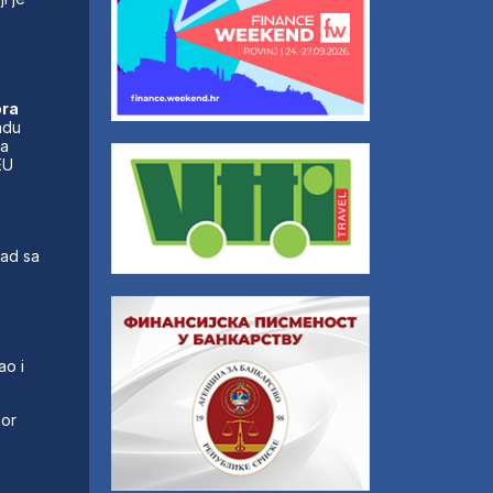
ora
adu
la
EU
rad sa
o i
zor