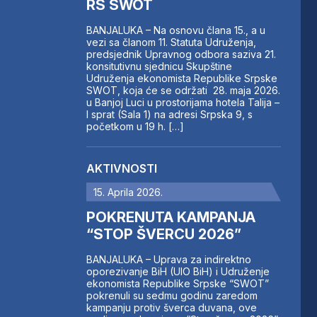
RS SWOT
BANJALUKA – Na osnovu člana 15., a u
vezi sa članom 11. Statuta Udruženja,
predsjednik Upravnog odbora saziva 21.
konsitutivnu sjednicu Skupštine
Udruženja ekonomista Republike Srpske
SWOT, koja će se održati 28. maja 2026.
u Banjoj Luci u prostorijama hotela Talija –
I sprat (Sala 1) na adresi Srpska 9, s
početkom u 19 h. […]
AKTIVNOSTI
15. Aprila 2026.
POKRENUTA KAMPANJA
“STOP ŠVERCU 2026”
BANJALUKA – Uprava za indirektno
oporezivanje BiH (UIO BiH) i Udruženje
ekonomista Republike Srpske “SWOT”
pokrenuli su sedmu godinu zaredom
kampanju protiv šverca duvana, ove