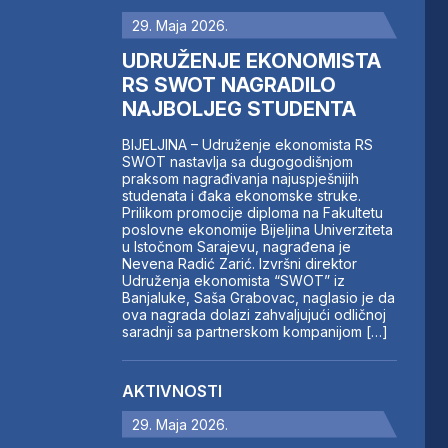
29. Maja 2026.
UDRUŽENJE EKONOMISTA
RS SWOT NAGRADILO
NAJBOLJEG STUDENTA
BIJELJINA – Udruženje ekonomista RS
SWOT nastavlja sa dugogodišnjom
praksom nagrađivanja najuspješnijih
studenata i đaka ekonomske struke.
Prilikom promocije diploma na Fakultetu
poslovne ekonomije Bijeljina Univerziteta
u Istočnom Sarajevu, nagrađena je
Nevena Radić Zarić. Izvršni direktor
Udruženja ekonomista “SWOT” iz
Banjaluke, Saša Grabovac, naglasio je da
ova nagrada dolazi zahvaljujući odličnoj
saradnji sa partnerskom kompanijom […]
AKTIVNOSTI
29. Maja 2026.