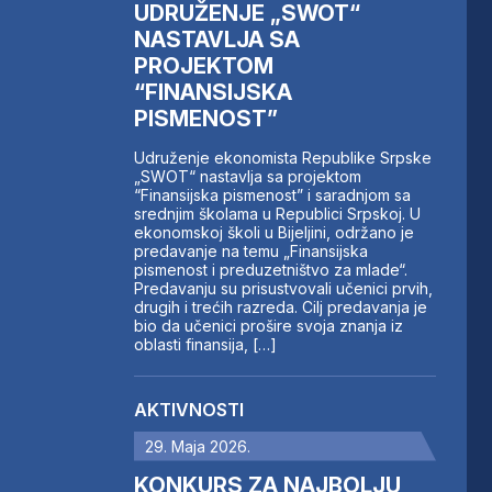
UDRUŽENJE „SWOT“
NASTAVLJA SA
PROJEKTOM
“FINANSIJSKA
PISMENOST”
Udruženje ekonomista Republike Srpske
„SWOT“ nastavlja sa projektom
“Finansijska pismenost” i saradnjom sa
srednjim školama u Republici Srpskoj. U
ekonomskoj školi u Bijeljini, održano je
predavanje na temu „Finansijska
pismenost i preduzetništvo za mlade“.
Predavanju su prisustvovali učenici prvih,
drugih i trećih razreda. Cilj predavanja je
bio da učenici prošire svoja znanja iz
oblasti finansija, […]
AKTIVNOSTI
29. Maja 2026.
KONKURS ZA NAJBOLJU