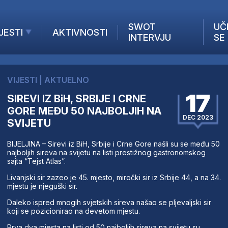
SWOT
UČ
JESTI
AKTIVNOSTI
INTERVJU
SE
AKTUELNO
ANALIZE
VIJESTI
|
AKTUELNO
KOMPANIJE
17
SIREVI IZ BiH, SRBIJE I CRNE
INANSIJE
GORE MEĐU 50 NAJBOLJIH NA
Z STRANIH MEDIJA
DEC 2023
SVIJETU
BIJELJINA – Sirevi iz BiH, Srbije i Crne Gore našli su se među 50
najboljih sireva na svijetu na listi prestižnog gastronomskog
sajta “Tejst Atlas”.
Livanjski sir zazeo je 45. mjesto, miročki sir iz Srbije 44, a na 34.
mjestu je njeguški sir.
Daleko ispred mnogih svjetskih sireva našao se pljevaljski sir
koji se pozicionirao na devetom mjestu.
Prva dva mjesta na listi od 50 najboljih sireva na svijetu su