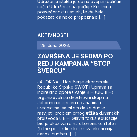
Udruženja istakla je da na ovaj simboličan
način Udruženje nagrađuje Kristininu
posvećenost i uspjeh, te da žele
pokazati da neko prepoznaje […]
AKTIVNOSTI
26. Juna 2026.
ZAVRŠENA JE SEDMA PO
REDU KAMPANJA “STOP
ŠVERCU”
JAHORINA – Udruženje ekonomista
Republike Srpske SWOT i Uprava za
indirektno oporezivanje BiH (UIO BiH)
organizovali su dvodnevni skup na
Jahorini namijenjen novinarima i
urednicima, sa ciljem da se dublje
rasvijetli problem crnog tržišta duvanskih
proizvoda u BiH. Glavni fokus edukacije
bio je ukazivanje na ekonomske štete i
štetne posljedice koje siva ekonomija
nanosi budžetu […]