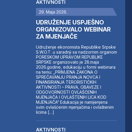
AKTIVNOSTI
29. Maja 2026.
UDRUŽENJE USPJEŠNO
ORGANIZOVALO WEBINAR
ZA MJENJAČE
Udruženje ekonomista Republike Srpske
S.W.O.T. u saradnji sa nadzornim organom
PORESKOM UPRAVOM REPUBLIKE
SRPSKE organizovalo je 28.maja
2026.godine, edukaciju u formi webinara
na temu: „PRIMJENA ZAKONA O
SPREČAVANJU PRANJA NOVCA I
FINANSIRANJA TERORISTIČKIH
AKTIVNOSTI – PRAVA, OBAVEZE I
ODGOVORNOSTI OVLAŠĆENIH
MJENJAČA I OVLAŠTENIH LICA KOD
MJENJAČA“ Edukacija je namijenjena
svim ovlašćenim mjenjačima i ovlaštenim
licima […]
AKTIVNOSTI