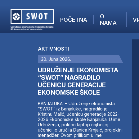
O
POČETNA
VI
NAMA
POČETNA
O NAMA
AKTIVNOSTI
VIJESTI
30. Juna 2026.
AKTUELNO
F
ANALIZE
UDRUŽENJE EKONOMISTA
I
KOMPANIJE
“SWOT” NAGRADILO
UČENICU GENERACIJE
FINANSIJE
EKONOMSKE ŠKOLE
IZ STRANIH MEDIJA
AKTIVNOSTI
BANJALUKA – Udruženje ekonomista
“SWOT” iz Banjaluke, nagradilo je
SWOT INTERVJU
Kristinu Malić, učenicu generacije 2022-
UČLANI SE
2026 Ekonomske škole Banjaluka. U ime
Udruženja, poklon laptop najboljoj
KONTAKT
učenici je uručila Danica Krnjaić, projektni
menadžer. Ovom prilikom u ime