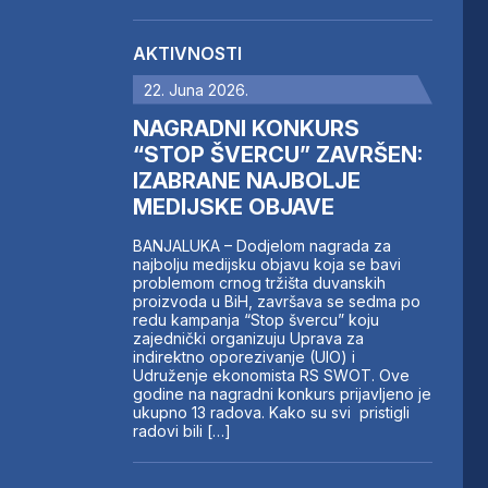
AKTIVNOSTI
22. Juna 2026.
NAGRADNI KONKURS
“STOP ŠVERCU” ZAVRŠEN:
IZABRANE NAJBOLJE
MEDIJSKE OBJAVE
BANJALUKA – Dodjelom nagrada za
najbolju medijsku objavu koja se bavi
problemom crnog tržišta duvanskih
proizvoda u BiH, završava se sedma po
redu kampanja “Stop švercu” koju
zajednički organizuju Uprava za
indirektno oporezivanje (UIO) i
Udruženje ekonomista RS SWOT. Ove
godine na nagradni konkurs prijavljeno je
ukupno 13 radova. Kako su svi pristigli
radovi bili […]