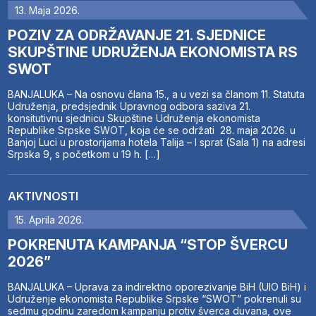
13. Maja 2026.
POZIV ZA ODRŽAVANJE 21. SJEDNICE
SKUPŠTINE UDRUŽENJA EKONOMISTA RS
SWOT
BANJALUKA – Na osnovu člana 15., a u vezi sa članom 11. Statuta
Udruženja, predsjednik Upravnog odbora saziva 21.
konsitutivnu sjednicu Skupštine Udruženja ekonomista
Republike Srpske SWOT, koja će se održati 28. maja 2026. u
Banjoj Luci u prostorijama hotela Talija – I sprat (Sala 1) na adresi
Srpska 9, s početkom u 19 h. […]
AKTIVNOSTI
15. Aprila 2026.
POKRENUTA KAMPANJA “STOP ŠVERCU
2026”
BANJALUKA – Uprava za indirektno oporezivanje BiH (UIO BiH) i
Udruženje ekonomista Republike Srpske “SWOT” pokrenuli su
sedmu godinu zaredom kampanju protiv šverca duvana, ove