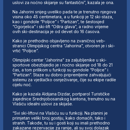
uslovi za noćno skijanje su fantastični”, kazala je ona.
Na Jahorini snijeg uveliko pada te je trenutno njegova
visina oko 45 centimetara, a u funkciji je 12 ski-staza,
kao i gondole “Poljice” i “Partizan”, te šestosjed
“Ogorjelica” i ski-lift “Oštra glava”, a radno vrijeme
ovih ski-destinacija je od devet do 16 časova.
Kako je prethodno objavljeno na zvaničnoj veb-
stranici Olimpijskog centra “Jahorina”, otvoren je i ski-
vrtić “Poljice”.
Olimpijski centar “Jahorina” za zaljubljenike u ski-
sportove obezbijedio je i noćno skijanje od 18 do 21
čas, a tom prilikom u funkciji su gondole “Poljice” i
“Partizan”. Staze su dobro pripremljene zahvaljujući
sistemu za vještačko osnježivanje, čije su ekipe radile
cijelu noć.
Kako je kazala Aldijana Dizdar, portparol Turističke
zajednice Srednjobosanskog kantona, trenutno su na
Vlašiću idealni uslovi za skijaše.
“Svi ski-liftovi na Vlašiću su u funkciji. Na planini je
primjetan veliki broj gostiju, kako domaćih, tako i
stranih. Takođe, tu su i gosti koji su imali prethodno
zakazane rezervacije za ranije, ali su svoj dolazak