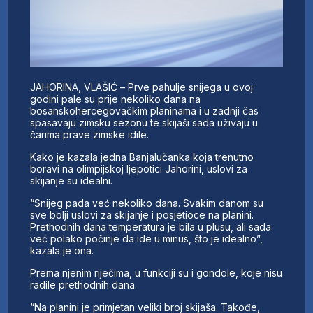
JAHORINA, VLAŠIĆ – Prve pahulje snijega u ovoj
godini pale su prije nekoliko dana na
bosanskohercegovačkim planinama i u zadnji čas
spasavaju zimsku sezonu te skijaši sada uživaju u
čarima prave zimske idile.
Kako je kazala jedna Banjalučanka koja trenutno
boravi na olimpijskoj ljepotici Jahorini, uslovi za
skijanje su idealni.
“Snijeg pada već nekoliko dana. Svakim danom su
sve bolji uslovi za skijanje i posjetioce na planini.
Prethodnih dana temperatura je bila u plusu, ali sada
već polako počinje da ide u minus, što je idealno”,
kazala je ona.
Prema njenim riječima, u funkciji su i gondole, koje nisu
radile prethodnih dana.
“Na planini je primjetan veliki broj skijaša. Takođe,