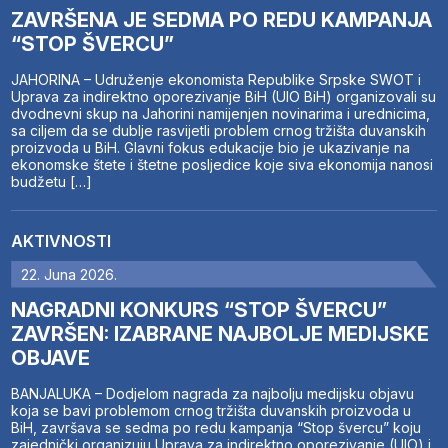
ZAVRŠENA JE SEDMA PO REDU KAMPANJA
“STOP ŠVERCU”
JAHORINA – Udruženje ekonomista Republike Srpske SWOT i
Uprava za indirektno oporezivanje BiH (UIO BiH) organizovali su
dvodnevni skup na Jahorini namijenjen novinarima i urednicima,
sa ciljem da se dublje rasvijetli problem crnog tržišta duvanskih
proizvoda u BiH. Glavni fokus edukacije bio je ukazivanje na
ekonomske štete i štetne posljedice koje siva ekonomija nanosi
budžetu […]
AKTIVNOSTI
22. Juna 2026.
NAGRADNI KONKURS “STOP ŠVERCU”
ZAVRŠEN: IZABRANE NAJBOLJE MEDIJSKE
OBJAVE
BANJALUKA – Dodjelom nagrada za najbolju medijsku objavu
koja se bavi problemom crnog tržišta duvanskih proizvoda u
BiH, završava se sedma po redu kampanja “Stop švercu” koju
zajednički organizuju Uprava za indirektno oporezivanje (UIO) i