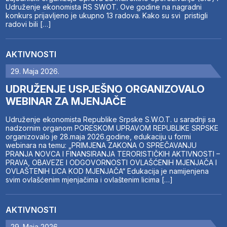
Udruženje ekonomista RS SWOT. Ove godine na nagradni
konkurs prijavljeno je ukupno 13 radova. Kako su svi pristigli
radovi bili […]
AKTIVNOSTI
29. Maja 2026.
UDRUŽENJE USPJEŠNO ORGANIZOVALO
WEBINAR ZA MJENJAČE
Udruženje ekonomista Republike Srpske S.W.O.T. u saradnji sa
nadzornim organom PORESKOM UPRAVOM REPUBLIKE SRPSKE
organizovalo je 28.maja 2026.godine, edukaciju u formi
webinara na temu: „PRIMJENA ZAKONA O SPREČAVANJU
PRANJA NOVCA I FINANSIRANJA TERORISTIČKIH AKTIVNOSTI –
PRAVA, OBAVEZE I ODGOVORNOSTI OVLAŠĆENIH MJENJAČA I
OVLAŠTENIH LICA KOD MJENJAČA“ Edukacija je namijenjena
svim ovlašćenim mjenjačima i ovlaštenim licima […]
AKTIVNOSTI
29. Maja 2026.