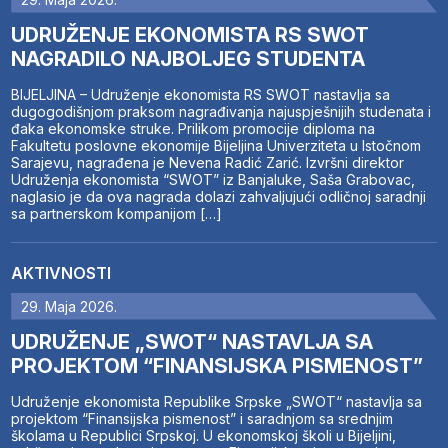
UDRUŽENJE EKONOMISTA RS SWOT
NAGRADILO NAJBOLJEG STUDENTA
BIJELJINA – Udruženje ekonomista RS SWOT nastavlja sa
dugogodišnjom praksom nagrađivanja najuspješnijih studenata i
đaka ekonomske struke. Prilikom promocije diploma na
Fakultetu poslovne ekonomije Bijeljina Univerziteta u Istočnom
Sarajevu, nagrađena je Nevena Radić Zarić. Izvršni direktor
Udruženja ekonomista “SWOT” iz Banjaluke, Saša Grabovac,
naglasio je da ova nagrada dolazi zahvaljujući odličnoj saradnji
sa partnerskom kompanijom […]
AKTIVNOSTI
29. Maja 2026.
UDRUŽENJE „SWOT“ NASTAVLJA SA
PROJEKTOM “FINANSIJSKA PISMENOST”
Udruženje ekonomista Republike Srpske „SWOT“ nastavlja sa
projektom “Finansijska pismenost” i saradnjom sa srednjim
školama u Republici Srpskoj. U ekonomskoj školi u Bijeljini,