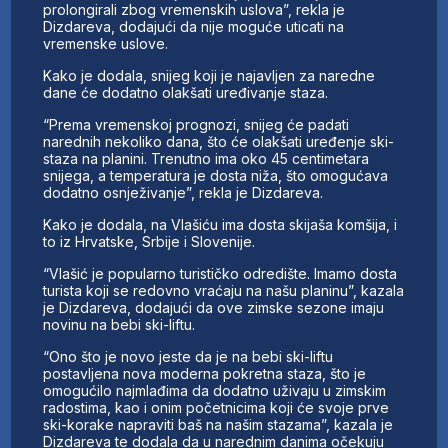
prolongirali zbog vremenskih uslova”, rekla je
Dizdareva, dodajući da nije moguće uticati na
vremenske uslove.
Kako je dodala, snijeg koji je najavljen za naredne
dane će dodatno olakšati uređivanje staza.
“Prema vremenskoj prognozi, snijeg će padati
narednih nekoliko dana, što će olakšati uređenje ski-
staza na planini. Trenutno ima oko 45 centimetara
snijega, a temperatura je dosta niža, što omogućava
dodatno osnježivanje”, rekla je Dizdareva.
Kako je dodala, na Vlašiću ima dosta skijaša komšija, i
to iz Hrvatske, Srbije i Slovenije.
“Vlašić je popularno turističko odredište. Imamo dosta
turista koji se redovno vraćaju na našu planinu”, kazala
je Dizdareva, dodajući da ove zimske sezone imaju
novinu na bebi ski-liftu.
“Ono što je novo jeste da je na bebi ski-liftu
postavljena nova moderna pokretna staza, što je
omogućilo najmlađima da dodatno uživaju u zimskim
radostima, kao i onim početnicima koji će svoje prve
ski-korake napraviti baš na našim stazama”, kazala je
Dizdareva te dodala da u narednim danima očekuju