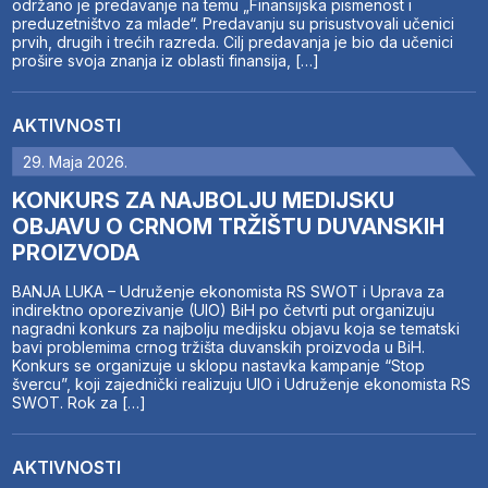
održano je predavanje na temu „Finansijska pismenost i
preduzetništvo za mlade“. Predavanju su prisustvovali učenici
prvih, drugih i trećih razreda. Cilj predavanja je bio da učenici
prošire svoja znanja iz oblasti finansija, […]
AKTIVNOSTI
29. Maja 2026.
KONKURS ZA NAJBOLJU MEDIJSKU
OBJAVU O CRNOM TRŽIŠTU DUVANSKIH
PROIZVODA
BANJA LUKA – Udruženje ekonomista RS SWOT i Uprava za
indirektno oporezivanje (UIO) BiH po četvrti put organizuju
nagradni konkurs za najbolju medijsku objavu koja se tematski
bavi problemima crnog tržišta duvanskih proizvoda u BiH.
Konkurs se organizuje u sklopu nastavka kampanje “Stop
švercu”, koji zajednički realizuju UIO i Udruženje ekonomista RS
SWOT. Rok za […]
AKTIVNOSTI