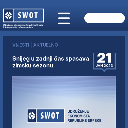
POČETNA
O NAMA
VIJESTI
|
AKTUELNO
VIJESTI
21
AKTUELNO
Snijeg u zadnji čas spasava
ANALIZE
zimsku sezonu
JAN 2023
KOMPANIJE
FINANSIJE
IZ STRANIH MEDIJA
AKTIVNOSTI
SWOT INTERVJU
UČLANI SE
KONTAKT