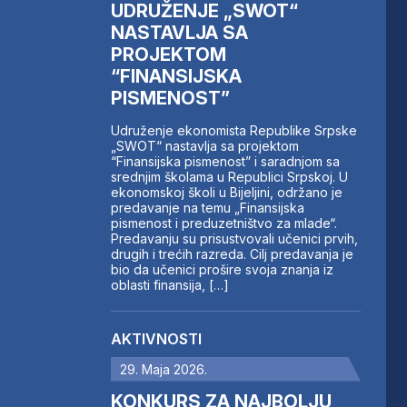
UDRUŽENJE „SWOT“
NASTAVLJA SA
PROJEKTOM
“FINANSIJSKA
PISMENOST”
Udruženje ekonomista Republike Srpske
„SWOT“ nastavlja sa projektom
“Finansijska pismenost” i saradnjom sa
srednjim školama u Republici Srpskoj. U
ekonomskoj školi u Bijeljini, održano je
predavanje na temu „Finansijska
pismenost i preduzetništvo za mlade“.
Predavanju su prisustvovali učenici prvih,
drugih i trećih razreda. Cilj predavanja je
bio da učenici prošire svoja znanja iz
oblasti finansija, […]
AKTIVNOSTI
29. Maja 2026.
KONKURS ZA NAJBOLJU