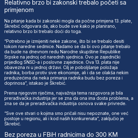
Relativno brzo bi zakonski trebalo početi sa
primjenom
Na pitanje kada bi zakonski mogla da počne primjena 13. plate,
Škrebić odgovara da, ako bude sve kako je planirano,
relativno brzo bi trebalo doći do toga.
“Potrebno je izmijeniti neke zakone, što bi se trebalo desiti
tokom naredne sedmice. Nadamo se da bi ovo pitanje trebalo
da bude na dnevnom redu Narodne skupštine Republike
Srpske na jednoj od narednih sjednica. Ovo je zajednički
prijedlog SNSD-a i poslovne zajednice. Ova 13. plata nije
obavezna ni u jednoj državi. Cilj je poboljšanje položaja
radnika, borba protiv sive ekonomije, ali i da se olakša nekim
preduzećima da neka primanja radnika budu bez poreza i
doprinosa”, istakao je Škrebić.
Prema njegovim riječima, najvažnija tema razgovora je bila
prerađivačka industrija jer se zna da ona ima dosta problema, a
zna se da je prerađivačka industrija osnova svake privrede.
“Sve ove stvari o kojima smo pričali nisu nepoznate, one već
postoje u regionu, ali i kod naših konkurenata”, zaključio je
Škrebić.
Bez poreza u FBiH radnicima do 300 KM