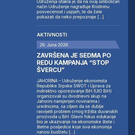
Udruženja istakla je da na ovaj simboličan
način Udruženje nagrađuje Kristininu
posvećenost i uspjeh, te da žele
pokazati da neko prepoznaje […]
AKTIVNOSTI
26. Juna 2026.
ZAVRŠENA JE SEDMA PO
REDU KAMPANJA “STOP
ŠVERCU”
JAHORINA – Udruženje ekonomista
Republike Srpske SWOT i Uprava za
indirektno oporezivanje BiH (UIO BiH)
organizovali su dvodnevni skup na
Jahorini namijenjen novinarima i
urednicima, sa ciljem da se dublje
rasvijetli problem crnog tržišta duvanskih
proizvoda u BiH. Glavni fokus edukacije
bio je ukazivanje na ekonomske štete i
štetne posljedice koje siva ekonomija
nanosi budžetu […]