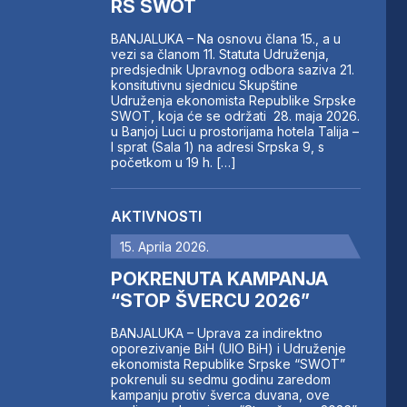
RS SWOT
BANJALUKA – Na osnovu člana 15., a u
vezi sa članom 11. Statuta Udruženja,
predsjednik Upravnog odbora saziva 21.
konsitutivnu sjednicu Skupštine
Udruženja ekonomista Republike Srpske
SWOT, koja će se održati 28. maja 2026.
u Banjoj Luci u prostorijama hotela Talija –
I sprat (Sala 1) na adresi Srpska 9, s
početkom u 19 h. […]
AKTIVNOSTI
15. Aprila 2026.
POKRENUTA KAMPANJA
“STOP ŠVERCU 2026”
BANJALUKA – Uprava za indirektno
oporezivanje BiH (UIO BiH) i Udruženje
ekonomista Republike Srpske “SWOT”
pokrenuli su sedmu godinu zaredom
kampanju protiv šverca duvana, ove