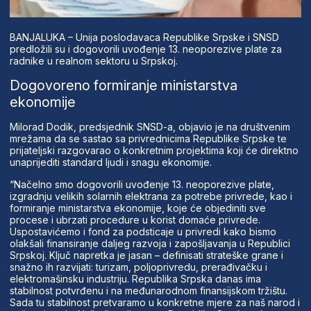
BANJALUKA – Unija poslodavaca Republike Srpske i SNSD
predložili su i dogovorili uvođenje 13. neoporezive plate za
radnike u realnom sektoru u Srpskoj.
Dogovoreno formiranje ministarstva
ekonomije
Milorad Dodik, predsjednik SNSD-a, objavio je na društvenim
mrežama da se sastao sa privrednicima Republike Srpske te
prijateljski razgovarao o konkretnim projektima koji će direktno
unaprijediti standard ljudi i snagu ekonomije.
“Načelno smo dogovorili uvođenje 13. neoporezive plate,
izgradnju velikih solarnih elektrana za potrebe privrede, kao i
formiranje ministarstva ekonomije, koje će objediniti sve
procese i ubrzati procedure u korist domaće privrede.
Uspostavićemo i fond za podsticaje u privredi kako bismo
olakšali finansiranje daljeg razvoja i zapošljavanja u Republici
Srpskoj. Ključ napretka je jasan – definisati strateške grane i
snažno ih razvijati: turizam, poljoprivredu, prerađivačku i
elektromašinsku industriju. Republika Srpska danas ima
stabilnost potvrđenu i na međunarodnom finansijskom tržištu.
Sada tu stabilnost pretvaramo u konkretne mjere za naš narod i