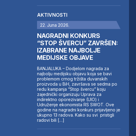
AKTIVNOSTI
22. Juna 2026.
NAGRADNI KONKURS
“STOP ŠVERCU” ZAVRŠEN:
IZABRANE NAJBOLJE
MEDIJSKE OBJAVE
BANJALUKA – Dodjelom nagrada za
najbolju medijsku objavu koja se bavi
problemom crnog tržišta duvanskih
proizvoda u BiH, završava se sedma po
redu kampanja “Stop švercu” koju
zajednički organizuju Uprava za
indirektno oporezivanje (UIO) i
Udruženje ekonomista RS SWOT. Ove
godine na nagradni konkurs prijavljeno je
ukupno 13 radova. Kako su svi pristigli
radovi bili […]