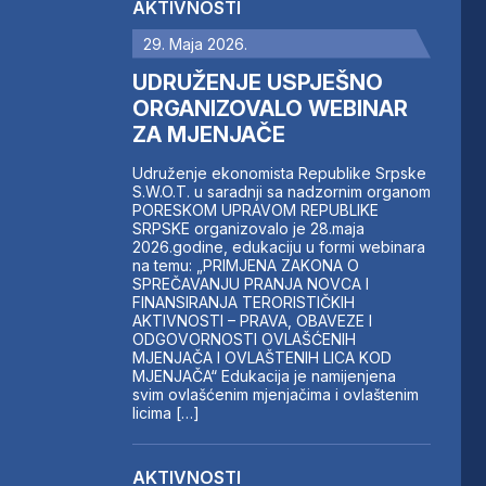
AKTIVNOSTI
29. Maja 2026.
UDRUŽENJE USPJEŠNO
ORGANIZOVALO WEBINAR
ZA MJENJAČE
Udruženje ekonomista Republike Srpske
S.W.O.T. u saradnji sa nadzornim organom
PORESKOM UPRAVOM REPUBLIKE
SRPSKE organizovalo je 28.maja
2026.godine, edukaciju u formi webinara
na temu: „PRIMJENA ZAKONA O
SPREČAVANJU PRANJA NOVCA I
FINANSIRANJA TERORISTIČKIH
AKTIVNOSTI – PRAVA, OBAVEZE I
ODGOVORNOSTI OVLAŠĆENIH
MJENJAČA I OVLAŠTENIH LICA KOD
MJENJAČA“ Edukacija je namijenjena
svim ovlašćenim mjenjačima i ovlaštenim
licima […]
AKTIVNOSTI