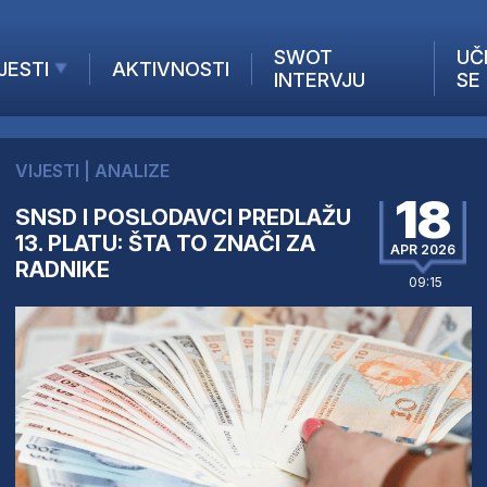
SWOT
UČ
JESTI
AKTIVNOSTI
INTERVJU
SE
AKTUELNO
ANALIZE
VIJESTI
|
ANALIZE
KOMPANIJE
18
SNSD I POSLODAVCI PREDLAŽU
INANSIJE
13. PLATU: ŠTA TO ZNAČI ZA
Z STRANIH MEDIJA
APR 2026
RADNIKE
09:15