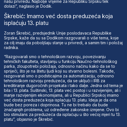
našu privredu. Najbolje vrijeme za Republiku Srpsku tek
dolazi”, naglasio je Dodik.
Škrebić: Imamo već dosta preduzeća koja
isplaćuju 13. platu
Zoran Škrebić, predsjednik Unije poslodavaca Republike
Srpske, kaže da su sa Dodikom razgovarali o više tema, koje
za cilj imaju da poboljšaju stanje u privredi, a samim tim i položaj
radnika.
“Razgovarali smo o tehnološkom razvoju, povezivanju
tehničkih fakulteta, stavljanju u funkciju Naučno-tehnološkog
parka, zloupotrebi položaja, odnosno načinu kako da se to
spriječi, što je na štetu ljudi koji su stvarno bolesni. Takođe,
razgovarali smo o podsticajima za automatizaciju, odnosno
tehnološkom razvoju preduzeća, da se uključi i IRB za
kreditiranje dugoročnih projekata i tako dalje. Jedna od tema je
bila i 13. plata. Suštinski, 13. plata već postoji i u razvijenijim, ali i
manje razvijenijim ekonomijama, ali u Republici Srpskoj imamo
već dosta preduzeća koja isplaćuju 13. platu. Ideja je da ona
bude bez poreza i doprinosa. Tu ne bi trebalo da bude
značajnijih problema, uz određene zakonske izmjene. Ovo bi
bio stimulans za preduzeća da isplaćuju u što većoj mjeri tu 13.
platu”, objasnio je Škrebić.