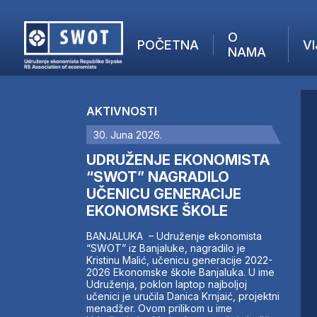
O
POČETNA
VI
NAMA
POČETNA
O NAMA
AKTIVNOSTI
VIJESTI
30. Juna 2026.
AKTUELNO
F
ANALIZE
UDRUŽENJE EKONOMISTA
I
KOMPANIJE
“SWOT” NAGRADILO
UČENICU GENERACIJE
FINANSIJE
EKONOMSKE ŠKOLE
IZ STRANIH MEDIJA
AKTIVNOSTI
BANJALUKA – Udruženje ekonomista
“SWOT” iz Banjaluke, nagradilo je
SWOT INTERVJU
Kristinu Malić, učenicu generacije 2022-
UČLANI SE
2026 Ekonomske škole Banjaluka. U ime
Udruženja, poklon laptop najboljoj
KONTAKT
učenici je uručila Danica Krnjaić, projektni
menadžer. Ovom prilikom u ime