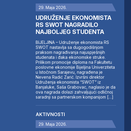
29. Maja 2026.
UDRUŽENJE EKONOMISTA
RS SWOT NAGRADILO
NAJBOLJEG STUDENTA
BIJELJINA – Udruženje ekonomista RS
SWOT nastavlja sa dugogodišnjom
praksom nagrađivanja najuspješnijih
studenata i đaka ekonomske struke.
Prilikom promocije diploma na Fakultetu
poslovne ekonomije Bijeljina Univerziteta
u Istočnom Sarajevu, nagrađena je
Nevena Radić Zarić. Izvršni direktor
Udruženja ekonomista “SWOT” iz
Banjaluke, Saša Grabovac, naglasio je da
ova nagrada dolazi zahvaljujući odličnoj
saradnji sa partnerskom kompanijom […]
AKTIVNOSTI
29. Maja 2026.