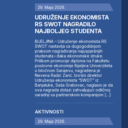
29. Maja 2026.
UDRUŽENJE EKONOMISTA
RS SWOT NAGRADILO
NAJBOLJEG STUDENTA
BIJELJINA – Udruženje ekonomista RS
SWOT nastavlja sa dugogodišnjom
praksom nagrađivanja najuspješnijih
studenata i đaka ekonomske struke.
Prilikom promocije diploma na Fakultetu
poslovne ekonomije Bijeljina Univerziteta
u Istočnom Sarajevu, nagrađena je
Nevena Radić Zarić. Izvršni direktor
Udruženja ekonomista “SWOT” iz
Banjaluke, Saša Grabovac, naglasio je da
ova nagrada dolazi zahvaljujući odličnoj
saradnji sa partnerskom kompanijom […]
AKTIVNOSTI
29. Maja 2026.