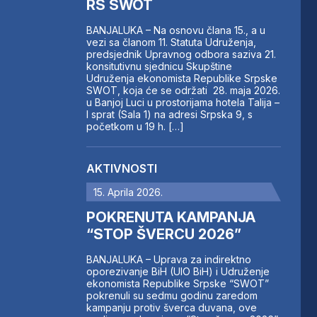
RS SWOT
BANJALUKA – Na osnovu člana 15., a u
vezi sa članom 11. Statuta Udruženja,
predsjednik Upravnog odbora saziva 21.
konsitutivnu sjednicu Skupštine
Udruženja ekonomista Republike Srpske
SWOT, koja će se održati 28. maja 2026.
u Banjoj Luci u prostorijama hotela Talija –
I sprat (Sala 1) na adresi Srpska 9, s
početkom u 19 h. […]
AKTIVNOSTI
15. Aprila 2026.
POKRENUTA KAMPANJA
“STOP ŠVERCU 2026”
BANJALUKA – Uprava za indirektno
oporezivanje BiH (UIO BiH) i Udruženje
ekonomista Republike Srpske “SWOT”
pokrenuli su sedmu godinu zaredom
kampanju protiv šverca duvana, ove