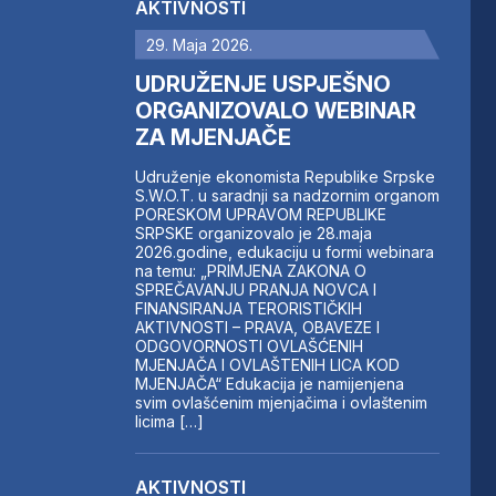
AKTIVNOSTI
29. Maja 2026.
UDRUŽENJE USPJEŠNO
ORGANIZOVALO WEBINAR
ZA MJENJAČE
Udruženje ekonomista Republike Srpske
S.W.O.T. u saradnji sa nadzornim organom
PORESKOM UPRAVOM REPUBLIKE
SRPSKE organizovalo je 28.maja
2026.godine, edukaciju u formi webinara
na temu: „PRIMJENA ZAKONA O
SPREČAVANJU PRANJA NOVCA I
FINANSIRANJA TERORISTIČKIH
AKTIVNOSTI – PRAVA, OBAVEZE I
ODGOVORNOSTI OVLAŠĆENIH
MJENJAČA I OVLAŠTENIH LICA KOD
MJENJAČA“ Edukacija je namijenjena
svim ovlašćenim mjenjačima i ovlaštenim
licima […]
AKTIVNOSTI