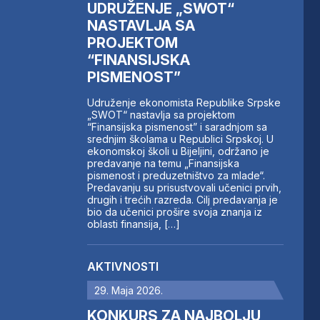
UDRUŽENJE „SWOT“
NASTAVLJA SA
PROJEKTOM
“FINANSIJSKA
PISMENOST”
Udruženje ekonomista Republike Srpske
„SWOT“ nastavlja sa projektom
“Finansijska pismenost” i saradnjom sa
srednjim školama u Republici Srpskoj. U
ekonomskoj školi u Bijeljini, održano je
predavanje na temu „Finansijska
pismenost i preduzetništvo za mlade“.
Predavanju su prisustvovali učenici prvih,
drugih i trećih razreda. Cilj predavanja je
bio da učenici prošire svoja znanja iz
oblasti finansija, […]
AKTIVNOSTI
29. Maja 2026.
KONKURS ZA NAJBOLJU