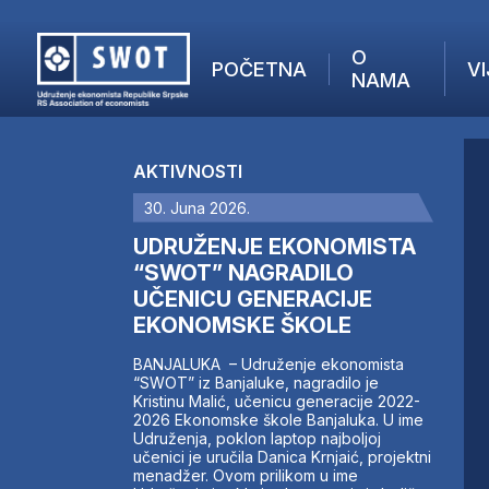
O
POČETNA
VI
NAMA
POČETNA
O NAMA
AKTIVNOSTI
VIJESTI
30. Juna 2026.
AKTUELNO
F
ANALIZE
UDRUŽENJE EKONOMISTA
I
KOMPANIJE
“SWOT” NAGRADILO
UČENICU GENERACIJE
FINANSIJE
EKONOMSKE ŠKOLE
IZ STRANIH MEDIJA
AKTIVNOSTI
BANJALUKA – Udruženje ekonomista
“SWOT” iz Banjaluke, nagradilo je
SWOT INTERVJU
Kristinu Malić, učenicu generacije 2022-
UČLANI SE
2026 Ekonomske škole Banjaluka. U ime
Udruženja, poklon laptop najboljoj
KONTAKT
učenici je uručila Danica Krnjaić, projektni
menadžer. Ovom prilikom u ime