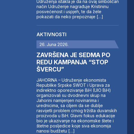
Udruženja istakla je da na ovaj simboličan
način Udruženje nagrađuje Kristininu
posvećenost i uspjeh, te da žele
pokazati da neko prepoznaje […]
AKTIVNOSTI
26. Juna 2026.
ZAVRŠENA JE SEDMA PO
REDU KAMPANJA “STOP
ŠVERCU”
JAHORINA – Udruženje ekonomista
Republike Srpske SWOT i Uprava za
indirektno oporezivanje BiH (UIO BiH)
organizovali su dvodnevni skup na
Jahorini namijenjen novinarima i
urednicima, sa ciljem da se dublje
rasvijetli problem crnog tržišta duvanskih
proizvoda u BiH. Glavni fokus edukacije
bio je ukazivanje na ekonomske štete i
štetne posljedice koje siva ekonomija
nanosi budžetu […]