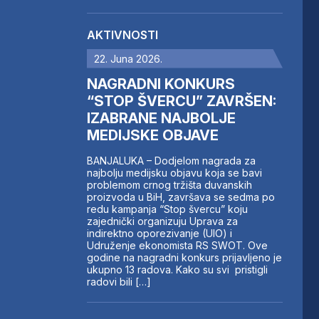
AKTIVNOSTI
22. Juna 2026.
NAGRADNI KONKURS
“STOP ŠVERCU” ZAVRŠEN:
IZABRANE NAJBOLJE
MEDIJSKE OBJAVE
BANJALUKA – Dodjelom nagrada za
najbolju medijsku objavu koja se bavi
problemom crnog tržišta duvanskih
proizvoda u BiH, završava se sedma po
redu kampanja “Stop švercu” koju
zajednički organizuju Uprava za
indirektno oporezivanje (UIO) i
Udruženje ekonomista RS SWOT. Ove
godine na nagradni konkurs prijavljeno je
ukupno 13 radova. Kako su svi pristigli
radovi bili […]