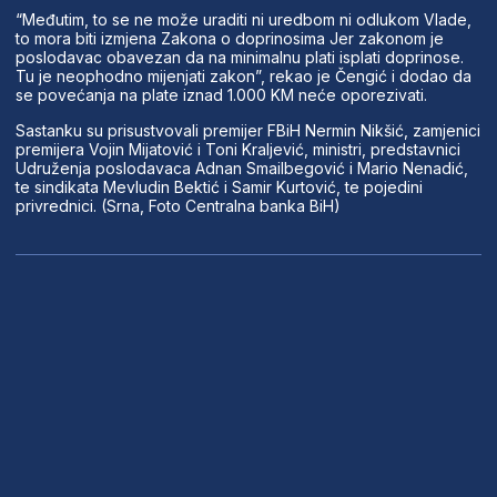
“Međutim, to se ne može uraditi ni uredbom ni odlukom Vlade,
to mora biti izmjena Zakona o doprinosima Jer zakonom je
poslodavac obavezan da na minimalnu plati isplati doprinose.
Tu je neophodno mijenjati zakon”, rekao je Čengić i dodao da
se povećanja na plate iznad 1.000 KM neće oporezivati.
Sastanku su prisustvovali premijer FBiH Nermin Nikšić, zamjenici
premijera Vojin Mijatović i Toni Kraljević, ministri, predstavnici
Udruženja poslodavaca Adnan Smailbegović i Mario Nenadić,
te sindikata Mevludin Bektić i Samir Kurtović, te pojedini
privrednici. (Srna, Foto Centralna banka BiH)