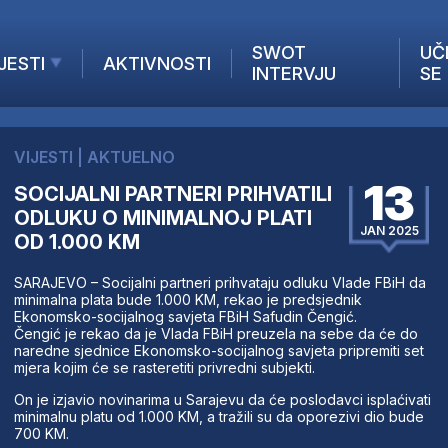
SWOT
UČ
JESTI
AKTIVNOSTI
INTERVJU
SE
AKTUELNO
ANALIZE
VIJESTI
|
AKTUELNO
KOMPANIJE
13
SOCIJALNI PARTNERI PRIHVATILI
INANSIJE
ODLUKU O MINIMALNOJ PLATI
Z STRANIH MEDIJA
JAN 2025
OD 1.000 KM
SARAJEVO – Socijalni partneri prihvataju odluku Vlade FBiH da
minimalna plata bude 1.000 KM, rekao je predsjednik
Ekonomsko-socijalnog savjeta FBiH Safudin Čengić.
Čengić je rekao da je Vlada FBiH preuzela na sebe da će do
naredne sjednice Ekonomsko-socijalnog savjeta pripremiti set
mjera kojim će se rasteretiti privredni subjekti.
On je izjavio novinarima u Sarajevu da će poslodavci isplaćivati
minimalnu platu od 1.000 KM, a tražili su da oporezivi dio bude
700 KM.