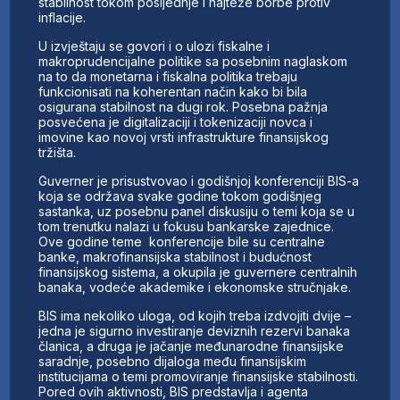
stabilnost tokom posljednje i najteže borbe protiv
inflacije.
U izvještaju se govori i o ulozi fiskalne i
makroprudencijalne politike sa posebnim naglaskom
na to da monetarna i fiskalna politika trebaju
funkcionisati na koherentan način kako bi bila
osigurana stabilnost na dugi rok. Posebna pažnja
posvećena je digitalizaciji i tokenizaciji novca i
imovine kao novoj vrsti infrastrukture finansijskog
tržišta.
Guverner je prisustvovao i godišnjoj konferenciji BIS-a
koja se održava svake godine tokom godišnjeg
sastanka, uz posebnu panel diskusiju o temi koja se u
tom trenutku nalazi u fokusu bankarske zajednice.
Ove godine teme konferencije bile su centralne
banke, makrofinansijska stabilnost i budućnost
finansijskog sistema, a okupila je guvernere centralnih
banaka, vodeće akademike i ekonomske stručnjake.
BIS ima nekoliko uloga, od kojih treba izdvojiti dvije –
jedna je sigurno investiranje deviznih rezervi banaka
članica, a druga je jačanje međunarodne finansijske
saradnje, posebno dijaloga među finansijskim
institucijama o temi promoviranje finansijske stabilnosti.
Pored ovih aktivnosti, BIS predstavlja i agenta