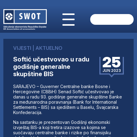
POČETNA
O NAMA
VIJESTI
|
AKTUELNO
VIJESTI
25
Softić učestvovao u radu
AKTUELNO
godišnje generalne
ANALIZE
JUN 2023
skupštine BIS
KOMPANIJE
FINANSIJE
SARAJEVO – Guverner Centralne banke Bosne i
IZ STRANIH MEDIJA
Hercegovine (CBBiH) Senad Softić učestvovao je
danas u radu 93. godišnje generalne skupštine Banke
AKTIVNOSTI
za međunarodna poravnanja (Bank for International
Settlements – BIS) sa sjedištem u Baselu, Švajcarska
SWOT INTERVJU
Konfederacija.
UČLANI SE
Na sastanku je prezentovan Godišnji ekonomski
KONTAKT
izvještaj BIS-a koji tretira izazove sa kojima se
suočavaju centralne banke i rizike po finansijsku