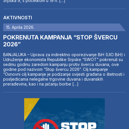
Srpska 9, s početkom u 19 h. […]
AKTIVNOSTI
15. Aprila 2026.
POKRENUTA KAMPANJA “STOP ŠVERCU
2026”
BANJALUKA – Uprava za indirektno oporezivanje BiH (UIO BiH) i
Udruženje ekonomista Republike Srpske “SWOT” pokrenuli su
sedmu godinu zaredom kampanju protiv šverca duvana, ove
godine pod nazivom “Stop švercu 2026”. Cilj kampanje
“Osnovni cilj kampanje je podizanje svijesti građana o štetnosti i
posljedicama nelegalne trgovine duvana i duvanskih
prerađevina, kao i na jačanju borbe […]