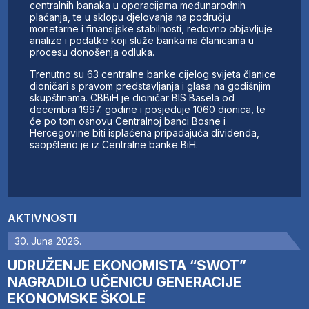
centralnih banaka u operacijama međunarodnih
plaćanja, te u sklopu djelovanja na području
monetarne i finansijske stabilnosti, redovno objavljuje
analize i podatke koji služe bankama članicama u
procesu donošenja odluka.
Trenutno su 63 centralne banke cijelog svijeta članice
dioničari s pravom predstavljanja i glasa na godišnjim
skupštinama. CBBiH je dioničar BIS Basela od
decembra 1997. godine i posjeduje 1060 dionica, te
će po tom osnovu Centralnoj banci Bosne i
Hercegovine biti isplaćena pripadajuća dividenda,
saopšteno je iz Centralne banke BiH.
AKTIVNOSTI
30. Juna 2026.
UDRUŽENJE EKONOMISTA “SWOT”
NAGRADILO UČENICU GENERACIJE
EKONOMSKE ŠKOLE