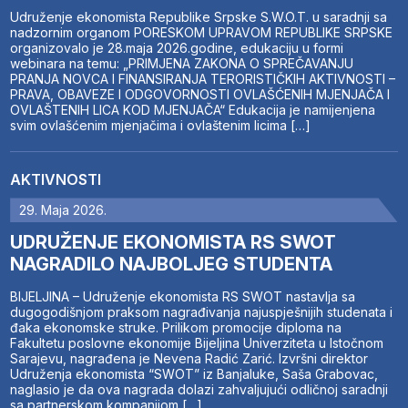
Udruženje ekonomista Republike Srpske S.W.O.T. u saradnji sa
nadzornim organom PORESKOM UPRAVOM REPUBLIKE SRPSKE
organizovalo je 28.maja 2026.godine, edukaciju u formi
webinara na temu: „PRIMJENA ZAKONA O SPREČAVANJU
PRANJA NOVCA I FINANSIRANJA TERORISTIČKIH AKTIVNOSTI –
PRAVA, OBAVEZE I ODGOVORNOSTI OVLAŠĆENIH MJENJAČA I
OVLAŠTENIH LICA KOD MJENJAČA“ Edukacija je namijenjena
svim ovlašćenim mjenjačima i ovlaštenim licima […]
AKTIVNOSTI
29. Maja 2026.
UDRUŽENJE EKONOMISTA RS SWOT
NAGRADILO NAJBOLJEG STUDENTA
BIJELJINA – Udruženje ekonomista RS SWOT nastavlja sa
dugogodišnjom praksom nagrađivanja najuspješnijih studenata i
đaka ekonomske struke. Prilikom promocije diploma na
Fakultetu poslovne ekonomije Bijeljina Univerziteta u Istočnom
Sarajevu, nagrađena je Nevena Radić Zarić. Izvršni direktor
Udruženja ekonomista “SWOT” iz Banjaluke, Saša Grabovac,
naglasio je da ova nagrada dolazi zahvaljujući odličnoj saradnji
sa partnerskom kompanijom […]