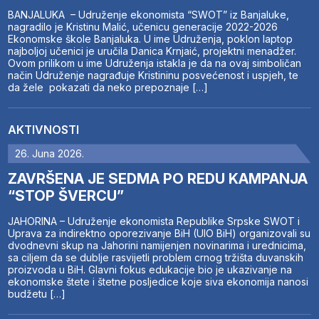
BANJALUKA – Udruženje ekonomista “SWOT” iz Banjaluke,
nagradilo je Kristinu Malić, učenicu generacije 2022-2026
Ekonomske škole Banjaluka. U ime Udruženja, poklon laptop
najboljoj učenici je uručila Danica Krnjaić, projektni menadžer.
Ovom prilikom u ime Udruženja istakla je da na ovaj simboličan
način Udruženje nagrađuje Kristininu posvećenost i uspjeh, te
da žele pokazati da neko prepoznaje […]
AKTIVNOSTI
26. Juna 2026.
ZAVRŠENA JE SEDMA PO REDU KAMPANJA
“STOP ŠVERCU”
JAHORINA – Udruženje ekonomista Republike Srpske SWOT i
Uprava za indirektno oporezivanje BiH (UIO BiH) organizovali su
dvodnevni skup na Jahorini namijenjen novinarima i urednicima,
sa ciljem da se dublje rasvijetli problem crnog tržišta duvanskih
proizvoda u BiH. Glavni fokus edukacije bio je ukazivanje na
ekonomske štete i štetne posljedice koje siva ekonomija nanosi
budžetu […]