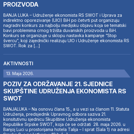
PROIZVODA
BANJA LUKA – Udruženje ekonomista RS SWOT i Uprava za
indirektno oporezivanje (UIO) BiH po četvrti put organizuju
nagradni konkurs za najbolju medijsku objavu koja se tematski
bavi problemima crnog tržišta duvanskih proizvoda u BiH.
Konkurs se organizuje u sklopu nastavka kampanje “Stop
švercu”, koji zajednički realizuju UIO i Udruženje ekonomista RS
SWOT. Rok za […]
AKTIVNOSTI
13. Maja 2026.
POZIV ZA ODRŽAVANJE 21. SJEDNICE
SKUPŠTINE UDRUŽENJA EKONOMISTA RS
SWOT
BANJALUKA – Na osnovu člana 15., a u vezi sa članom 11. Statuta
Udruženja, predsjednik Upravnog odbora saziva 21.
konsitutivnu sjednicu Skupštine Udruženja ekonomista
Republike Srpske SWOT, koja će se održati 28. maja 2026. u
Banjoj Luci u prostorijama hotela Talija – I sprat (Sala 1) na adresi