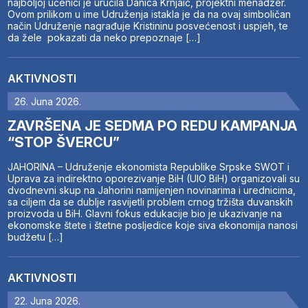
najboljoj učenici je uručila Danica Krnjaić, projektni menadžer.
Ovom prilikom u ime Udruženja istakla je da na ovaj simboličan
način Udruženje nagrađuje Kristininu posvećenost i uspjeh, te
da žele pokazati da neko prepoznaje […]
AKTIVNOSTI
26. Juna 2026.
ZAVRŠENA JE SEDMA PO REDU KAMPANJA
“STOP ŠVERCU”
JAHORINA – Udruženje ekonomista Republike Srpske SWOT i
Uprava za indirektno oporezivanje BiH (UIO BiH) organizovali su
dvodnevni skup na Jahorini namijenjen novinarima i urednicima,
sa ciljem da se dublje rasvijetli problem crnog tržišta duvanskih
proizvoda u BiH. Glavni fokus edukacije bio je ukazivanje na
ekonomske štete i štetne posljedice koje siva ekonomija nanosi
budžetu […]
AKTIVNOSTI
22. Juna 2026.