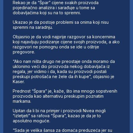
Rekao je da “Špar” cijene svakih proizvoda
pojedinačno analizira i sarađuje u tome sa
dobavljačima koji su na to spremni.
Ukazao je da postoje problemi sa onima koji nisu
spremni na saradnju.
Objasnio je da vodi najprije razgovor sa koncernima
koji najavljuju podizanje cijene svojih proizvoda, a ako
razgovori ne pomognu onda se ide u oštrije
pregovore.
“Ako nam ništa drugo ne preostaje onda moramo da
uklonimo veći dio proizvoda nekog dobavljača iz
regala, jer vidimo i da, kada su proizvodi postali
preskupi potrošača ne žele da ih kupe”, objasnio je
Kaser.
Prednost “Špara” je, kaže, što ima mnogo sopstvenih
proizvoda kao alternativu preskupim poznatim
markama.
Upitan da li bi na primjer i proizvodi Nivea mogli
“izletjeti” sa rafova “Špara”, kazao je da je to
apsolutno moguće.
“Sada je velika šansa za domaća preduzeća jer su