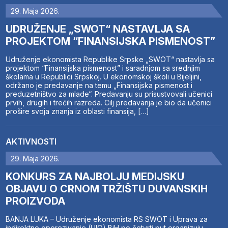
29. Maja 2026.
UDRUŽENJE „SWOT“ NASTAVLJA SA
PROJEKTOM “FINANSIJSKA PISMENOST”
Udruženje ekonomista Republike Srpske „SWOT“ nastavlja sa
projektom “Finansijska pismenost” i saradnjom sa srednjim
školama u Republici Srpskoj. U ekonomskoj školi u Bijeljini,
održano je predavanje na temu „Finansijska pismenost i
preduzetništvo za mlade“. Predavanju su prisustvovali učenici
prvih, drugih i trećih razreda. Cilj predavanja je bio da učenici
prošire svoja znanja iz oblasti finansija, […]
AKTIVNOSTI
29. Maja 2026.
KONKURS ZA NAJBOLJU MEDIJSKU
OBJAVU O CRNOM TRŽIŠTU DUVANSKIH
PROIZVODA
BANJA LUKA – Udruženje ekonomista RS SWOT i Uprava za
indirektno oporezivanje (UIO) BiH po četvrti put organizuju