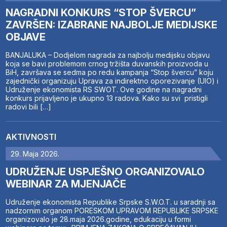
NAGRADNI KONKURS “STOP ŠVERCU”
ZAVRŠEN: IZABRANE NAJBOLJE MEDIJSKE
OBJAVE
BANJALUKA – Dodjelom nagrada za najbolju medijsku objavu
koja se bavi problemom crnog tržišta duvanskih proizvoda u
BiH, završava se sedma po redu kampanja “Stop švercu” koju
zajednički organizuju Uprava za indirektno oporezivanje (UIO) i
Udruženje ekonomista RS SWOT. Ove godine na nagradni
konkurs prijavljeno je ukupno 13 radova. Kako su svi pristigli
radovi bili […]
AKTIVNOSTI
29. Maja 2026.
UDRUŽENJE USPJEŠNO ORGANIZOVALO
WEBINAR ZA MJENJAČE
Udruženje ekonomista Republike Srpske S.W.O.T. u saradnji sa
nadzornim organom PORESKOM UPRAVOM REPUBLIKE SRPSKE
organizovalo je 28.maja 2026.godine, edukaciju u formi