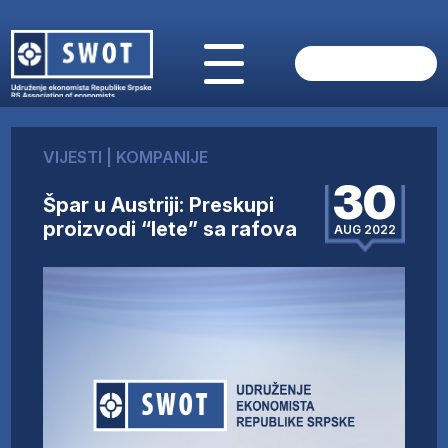
POČETNA
O NAMA
VIJESTI
|
KOMPANIJE
VIJESTI
30
AKTUELNO
Špar u Austriji: Preskupi
ANALIZE
proizvodi “lete” sa rafova
AUG 2022
KOMPANIJE
FINANSIJE
IZ STRANIH MEDIJA
AKTIVNOSTI
SWOT INTERVJU
UČLANI SE
KONTAKT