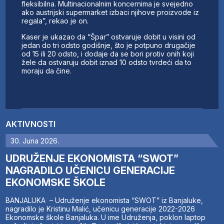
fleksibilna. Multinacionalnim koncernima je svejedno
ako austrijski supermarket izbaci njihove proizvode iz
regala”, rekao je on.
Kaser je ukazao da “Špar” ostvaruje dobit u visini od
jedan do tri odsto godišnje, što je potpuno drugačije
od 15 ili 20 odsto, i dodaje da se bori protiv onih koji
žele da ostvaruju dobit iznad 10 odsto tvrdeći da to
moraju da čine.
AKTIVNOSTI
30. Juna 2026.
UDRUŽENJE EKONOMISTA “SWOT”
NAGRADILO UČENICU GENERACIJE
EKONOMSKE ŠKOLE
BANJALUKA – Udruženje ekonomista “SWOT” iz Banjaluke,
nagradilo je Kristinu Malić, učenicu generacije 2022-2026
Ekonomske škole Banjaluka. U ime Udruženja, poklon laptop