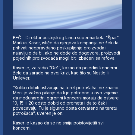
BEČ – Direktor austrijskog lanca supermarketa “Špar”
Markus Kaser, ističe da njegova kompanija ne želi da
prihvati neopravdano poskupljenje proizvoda i
najavljuje da bi, ako ne dođe do dogovora, proizvodi
pojedinih proizvođača mogli biti izbačeni sa rafova.
Kaser je, za radio “Oe1”, kazao da pojedini koncerni
žele da zarade na ovoj krizi, kao što su Nestle ili
Unilever.
“Koliko dobiti ostvaruju na teret potrošača, ne znamo.
Meni je važno pitanje da li je potrebno u ovo vrijeme
da međunarodni ogromni koncerni moraju da ostvare
10, 15 ili 20 odsto dobiti od prometa i da to čak i
povećavaju. Tu je sigurno dosta ostvareno na teretu
potrošača”, uveren je on.
Kaser je kazao da se ne smiju poistovijetiti svi
koncerni.