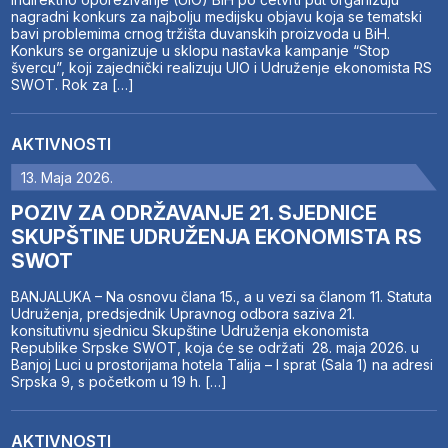
nagradni konkurs za najbolju medijsku objavu koja se tematski
bavi problemima crnog tržišta duvanskih proizvoda u BiH.
Konkurs se organizuje u sklopu nastavka kampanje “Stop
švercu”, koji zajednički realizuju UIO i Udruženje ekonomista RS
SWOT. Rok za […]
AKTIVNOSTI
13. Maja 2026.
POZIV ZA ODRŽAVANJE 21. SJEDNICE
SKUPŠTINE UDRUŽENJA EKONOMISTA RS
SWOT
BANJALUKA – Na osnovu člana 15., a u vezi sa članom 11. Statuta
Udruženja, predsjednik Upravnog odbora saziva 21.
konsitutivnu sjednicu Skupštine Udruženja ekonomista
Republike Srpske SWOT, koja će se održati 28. maja 2026. u
Banjoj Luci u prostorijama hotela Talija – I sprat (Sala 1) na adresi
Srpska 9, s početkom u 19 h. […]
AKTIVNOSTI