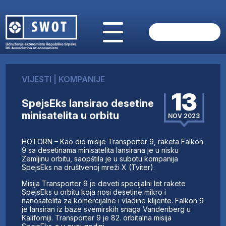
POČETNA
O NAMA
VIJESTI
|
KOMPANIJE
VIJESTI
13
AKTUELNO
SpejsEks lansirao desetine
ANALIZE
minisatelita u orbitu
NOV 2023
KOMPANIJE
FINANSIJE
HOTORN – Kao dio misije Transporter 9, raketa Falkon
IZ STRANIH MEDIJA
9 sa desetinama minisatelita lansirana je u nisku
Zemljinu orbitu, saopštila je u subotu kompanija
AKTIVNOSTI
SpejsEks na društvenoj mreži X (Tviter).
SWOT INTERVJU
Misija Transporter 9 je deveti specijalni let rakete
UČLANI SE
SpejsEks u orbitu koja nosi desetine mikro i
nanosatelita za komercijalne i vladine klijente. Falkon 9
KONTAKT
je lansiran iz baze svemirskih snaga Vandenberg u
Kaliforniji. Transporter 9 je 82. orbitalna misija