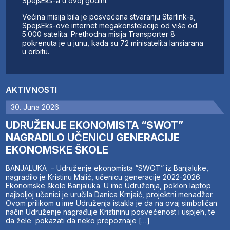
SpejsEks-a u ovoj godini.
Većina misija bila je posvećena stvaranju Starlink-a,
SpejsEks-ove internet megakonstelacije od više od
5.000 satelita. Prethodna misija Transporter 8
pokrenuta je u junu, kada su 72 minisatelita lansiarana
u orbitu.
AKTIVNOSTI
30. Juna 2026.
UDRUŽENJE EKONOMISTA “SWOT”
NAGRADILO UČENICU GENERACIJE
EKONOMSKE ŠKOLE
BANJALUKA – Udruženje ekonomista “SWOT” iz Banjaluke,
nagradilo je Kristinu Malić, učenicu generacije 2022-2026
Ekonomske škole Banjaluka. U ime Udruženja, poklon laptop
najboljoj učenici je uručila Danica Krnjaić, projektni menadžer.
Ovom prilikom u ime Udruženja istakla je da na ovaj simboličan
način Udruženje nagrađuje Kristininu posvećenost i uspjeh, te
da žele pokazati da neko prepoznaje […]