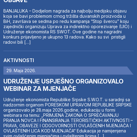
OBJAVE
BANJALUKA – Dodjelom nagrada za najbolju medijsku objavu
koja se bavi problemom crnog tržišta duvanskih proizvoda u
BiH, završava se sedma po redu kampanja “Stop švercu” koju
zajednički organizuju Uprava za indirektno oporezivanje (UIO) i
Udruženje ekonomista RS SWOT. Ove godine na nagradni
konkurs prijavljeno je ukupno 13 radova. Kako su svi pristigli
radovi bili […]
AKTIVNOSTI
29. Maja 2026.
UDRUŽENJE USPJEŠNO ORGANIZOVALO
WEBINAR ZA MJENJAČE
Udruženje ekonomista Republike Srpske S.W.O.T. u saradnji sa
nadzornim organom PORESKOM UPRAVOM REPUBLIKE SRPSKE
organizovalo je 28.maja 2026.godine, edukaciju u formi
webinara na temu: „PRIMJENA ZAKONA O SPREČAVANJU
PRANJA NOVCA I FINANSIRANJA TERORISTIČKIH AKTIVNOSTI –
PRAVA, OBAVEZE I ODGOVORNOSTI OVLAŠĆENIH MJENJAČA I
OVLAŠTENIH LICA KOD MJENJAČA“ Edukacija je namijenjena
svim ovlašćenim mjenjačima i ovlaštenim licima […]