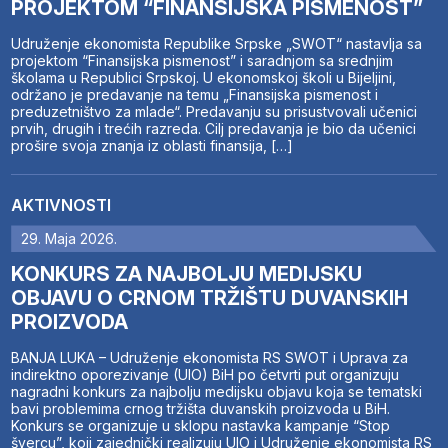
PROJEKTOM “FINANSIJSKA PISMENOST”
Udruženje ekonomista Republike Srpske „SWOT“ nastavlja sa
projektom “Finansijska pismenost” i saradnjom sa srednjim
školama u Republici Srpskoj. U ekonomskoj školi u Bijeljini,
održano je predavanje na temu „Finansijska pismenost i
preduzetništvo za mlade“. Predavanju su prisustvovali učenici
prvih, drugih i trećih razreda. Cilj predavanja je bio da učenici
prošire svoja znanja iz oblasti finansija, […]
AKTIVNOSTI
29. Maja 2026.
KONKURS ZA NAJBOLJU MEDIJSKU
OBJAVU O CRNOM TRŽIŠTU DUVANSKIH
PROIZVODA
BANJA LUKA – Udruženje ekonomista RS SWOT i Uprava za
indirektno oporezivanje (UIO) BiH po četvrti put organizuju
nagradni konkurs za najbolju medijsku objavu koja se tematski
bavi problemima crnog tržišta duvanskih proizvoda u BiH.
Konkurs se organizuje u sklopu nastavka kampanje “Stop
švercu”, koji zajednički realizuju UIO i Udruženje ekonomista RS