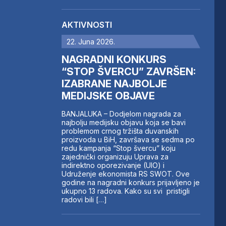
AKTIVNOSTI
22. Juna 2026.
NAGRADNI KONKURS
“STOP ŠVERCU” ZAVRŠEN:
IZABRANE NAJBOLJE
MEDIJSKE OBJAVE
BANJALUKA – Dodjelom nagrada za
najbolju medijsku objavu koja se bavi
problemom crnog tržišta duvanskih
proizvoda u BiH, završava se sedma po
redu kampanja “Stop švercu” koju
zajednički organizuju Uprava za
indirektno oporezivanje (UIO) i
Udruženje ekonomista RS SWOT. Ove
godine na nagradni konkurs prijavljeno je
ukupno 13 radova. Kako su svi pristigli
radovi bili […]