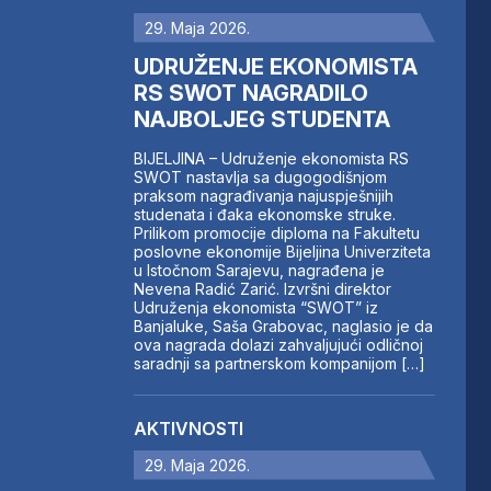
29. Maja 2026.
UDRUŽENJE EKONOMISTA
RS SWOT NAGRADILO
NAJBOLJEG STUDENTA
BIJELJINA – Udruženje ekonomista RS
SWOT nastavlja sa dugogodišnjom
praksom nagrađivanja najuspješnijih
studenata i đaka ekonomske struke.
Prilikom promocije diploma na Fakultetu
poslovne ekonomije Bijeljina Univerziteta
u Istočnom Sarajevu, nagrađena je
Nevena Radić Zarić. Izvršni direktor
Udruženja ekonomista “SWOT” iz
Banjaluke, Saša Grabovac, naglasio je da
ova nagrada dolazi zahvaljujući odličnoj
saradnji sa partnerskom kompanijom […]
AKTIVNOSTI
29. Maja 2026.