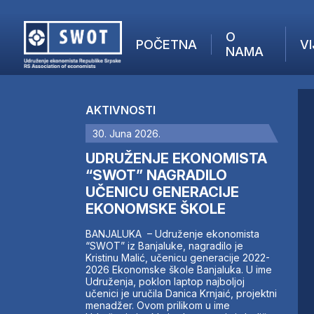
O
POČETNA
VI
NAMA
POČETNA
O NAMA
AKTIVNOSTI
VIJESTI
30. Juna 2026.
AKTUELNO
F
ANALIZE
UDRUŽENJE EKONOMISTA
I
KOMPANIJE
“SWOT” NAGRADILO
UČENICU GENERACIJE
FINANSIJE
EKONOMSKE ŠKOLE
IZ STRANIH MEDIJA
AKTIVNOSTI
BANJALUKA – Udruženje ekonomista
“SWOT” iz Banjaluke, nagradilo je
SWOT INTERVJU
Kristinu Malić, učenicu generacije 2022-
UČLANI SE
2026 Ekonomske škole Banjaluka. U ime
Udruženja, poklon laptop najboljoj
KONTAKT
učenici je uručila Danica Krnjaić, projektni
menadžer. Ovom prilikom u ime