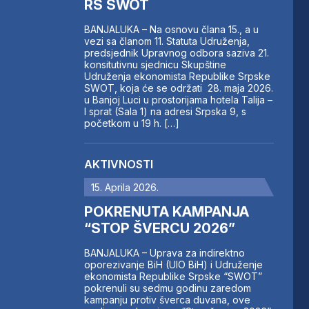
RS SWOT
BANJALUKA – Na osnovu člana 15., a u
vezi sa članom 11. Statuta Udruženja,
predsjednik Upravnog odbora saziva 21.
konsitutivnu sjednicu Skupštine
Udruženja ekonomista Republike Srpske
SWOT, koja će se održati 28. maja 2026.
u Banjoj Luci u prostorijama hotela Talija –
I sprat (Sala 1) na adresi Srpska 9, s
početkom u 19 h. […]
AKTIVNOSTI
15. Aprila 2026.
POKRENUTA KAMPANJA
“STOP ŠVERCU 2026”
BANJALUKA – Uprava za indirektno
oporezivanje BiH (UIO BiH) i Udruženje
ekonomista Republike Srpske “SWOT”
pokrenuli su sedmu godinu zaredom
kampanju protiv šverca duvana, ove