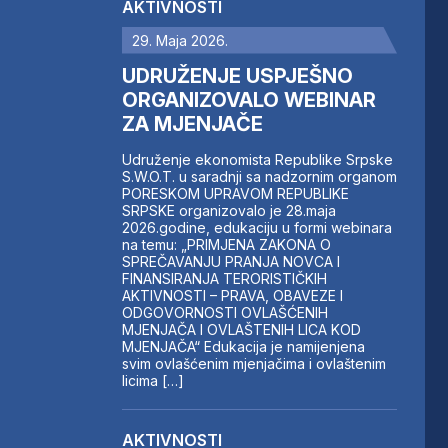
AKTIVNOSTI
29. Maja 2026.
UDRUŽENJE USPJEŠNO
ORGANIZOVALO WEBINAR
ZA MJENJAČE
Udruženje ekonomista Republike Srpske
S.W.O.T. u saradnji sa nadzornim organom
PORESKOM UPRAVOM REPUBLIKE
SRPSKE organizovalo je 28.maja
2026.godine, edukaciju u formi webinara
na temu: „PRIMJENA ZAKONA O
SPREČAVANJU PRANJA NOVCA I
FINANSIRANJA TERORISTIČKIH
AKTIVNOSTI – PRAVA, OBAVEZE I
ODGOVORNOSTI OVLAŠĆENIH
MJENJAČA I OVLAŠTENIH LICA KOD
MJENJAČA“ Edukacija je namijenjena
svim ovlašćenim mjenjačima i ovlaštenim
licima […]
AKTIVNOSTI