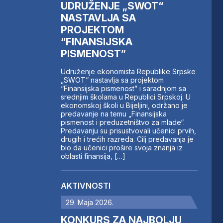
UDRUŽENJE „SWOT“
NASTAVLJA SA
PROJEKTOM
“FINANSIJSKA
PISMENOST”
Udruženje ekonomista Republike Srpske
„SWOT“ nastavlja sa projektom
“Finansijska pismenost” i saradnjom sa
srednjim školama u Republici Srpskoj. U
ekonomskoj školi u Bijeljini, održano je
predavanje na temu „Finansijska
pismenost i preduzetništvo za mlade“.
Predavanju su prisustvovali učenici prvih,
drugih i trećih razreda. Cilj predavanja je
bio da učenici prošire svoja znanja iz
oblasti finansija, […]
AKTIVNOSTI
29. Maja 2026.
KONKURS ZA NAJBOLJU