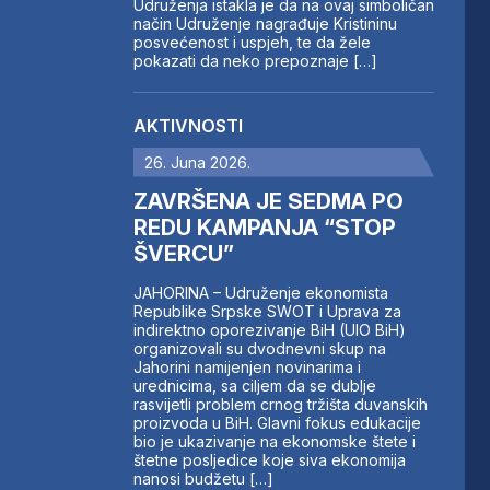
Udruženja istakla je da na ovaj simboličan
način Udruženje nagrađuje Kristininu
posvećenost i uspjeh, te da žele
pokazati da neko prepoznaje […]
AKTIVNOSTI
26. Juna 2026.
ZAVRŠENA JE SEDMA PO
REDU KAMPANJA “STOP
ŠVERCU”
JAHORINA – Udruženje ekonomista
Republike Srpske SWOT i Uprava za
indirektno oporezivanje BiH (UIO BiH)
organizovali su dvodnevni skup na
Jahorini namijenjen novinarima i
urednicima, sa ciljem da se dublje
rasvijetli problem crnog tržišta duvanskih
proizvoda u BiH. Glavni fokus edukacije
bio je ukazivanje na ekonomske štete i
štetne posljedice koje siva ekonomija
nanosi budžetu […]