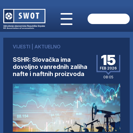
POČETNA
O NAMA
VIJESTI
|
AKTUELNO
VIJESTI
15
AKTUELNO
SSHR: Slovačka ima
ANALIZE
dovoljno vanrednih zaliha
FEB 2026
nafte i naftnih proizvoda
KOMPANIJE
08:05
FINANSIJE
IZ STRANIH MEDIJA
AKTIVNOSTI
SWOT INTERVJU
UČLANI SE
KONTAKT