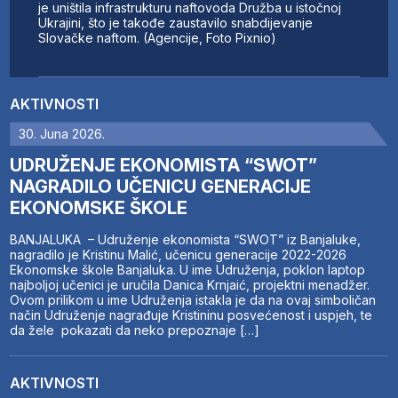
je uništila infrastrukturu naftovoda Družba u istočnoj
Ukrajini, što je takođe zaustavilo snabdijevanje
Slovačke naftom. (Agencije, Foto Pixnio)
AKTIVNOSTI
30. Juna 2026.
UDRUŽENJE EKONOMISTA “SWOT”
NAGRADILO UČENICU GENERACIJE
EKONOMSKE ŠKOLE
BANJALUKA – Udruženje ekonomista “SWOT” iz Banjaluke,
nagradilo je Kristinu Malić, učenicu generacije 2022-2026
Ekonomske škole Banjaluka. U ime Udruženja, poklon laptop
najboljoj učenici je uručila Danica Krnjaić, projektni menadžer.
Ovom prilikom u ime Udruženja istakla je da na ovaj simboličan
način Udruženje nagrađuje Kristininu posvećenost i uspjeh, te
da žele pokazati da neko prepoznaje […]
AKTIVNOSTI