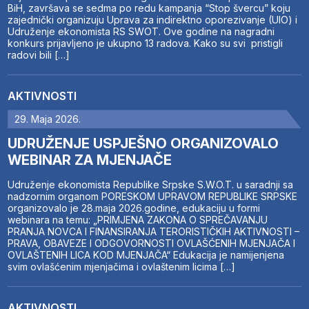
BiH, završava se sedma po redu kampanja “Stop švercu” koju
zajednički organizuju Uprava za indirektno oporezivanje (UIO) i
Udruženje ekonomista RS SWOT. Ove godine na nagradni
konkurs prijavljeno je ukupno 13 radova. Kako su svi pristigli
radovi bili […]
AKTIVNOSTI
29. Maja 2026.
UDRUŽENJE USPJEŠNO ORGANIZOVALO
WEBINAR ZA MJENJAČE
Udruženje ekonomista Republike Srpske S.W.O.T. u saradnji sa
nadzornim organom PORESKOM UPRAVOM REPUBLIKE SRPSKE
organizovalo je 28.maja 2026.godine, edukaciju u formi
webinara na temu: „PRIMJENA ZAKONA O SPREČAVANJU
PRANJA NOVCA I FINANSIRANJA TERORISTIČKIH AKTIVNOSTI –
PRAVA, OBAVEZE I ODGOVORNOSTI OVLAŠĆENIH MJENJAČA I
OVLAŠTENIH LICA KOD MJENJAČA“ Edukacija je namijenjena
svim ovlašćenim mjenjačima i ovlaštenim licima […]
AKTIVNOSTI