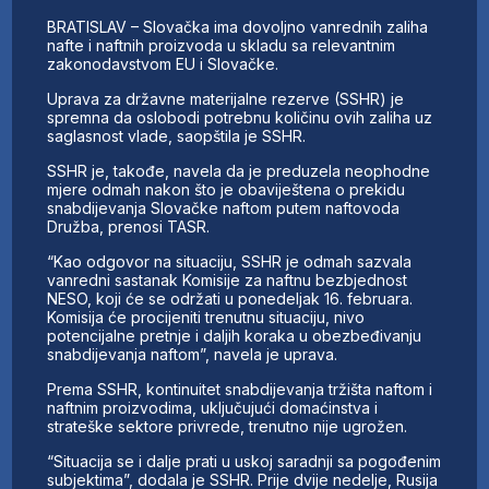
BRATISLAV – Slovačka ima dovoljno vanrednih zaliha
nafte i naftnih proizvoda u skladu sa relevantnim
zakonodavstvom EU i Slovačke.
Uprava za državne materijalne rezerve (SSHR) je
spremna da oslobodi potrebnu količinu ovih zaliha uz
saglasnost vlade, saopštila je SSHR.
SSHR je, takođe, navela da je preduzela neophodne
mjere odmah nakon što je obaviještena o prekidu
snabdijevanja Slovačke naftom putem naftovoda
Družba, prenosi TASR.
“Kao odgovor na situaciju, SSHR je odmah sazvala
vanredni sastanak Komisije za naftnu bezbjednost
NESO, koji će se održati u ponedeljak 16. februara.
Komisija će procijeniti trenutnu situaciju, nivo
potencijalne pretnje i daljih koraka u obezbeđivanju
snabdijevanja naftom”, navela je uprava.
Prema SSHR, kontinuitet snabdijevanja tržišta naftom i
naftnim proizvodima, uključujući domaćinstva i
strateške sektore privrede, trenutno nije ugrožen.
“Situacija se i dalje prati u uskoj saradnji sa pogođenim
subjektima”, dodala je SSHR. Prije dvije nedelje, Rusija