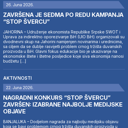
26. Juna 2026.
ZAVRŠENA JE SEDMA PO REDU KAMPANJA
“STOP ŠVERCU”
JAHORINA – Udruženje ekonomista Republike Srpske SWOT i
Uprava za indirektno oporezivanje BiH (UIO BiH) organizovali su
dvodnevni skup na Jahorini namijenjen novinarima i urednicima,
sa ciljem da se dublje rasvijetli problem crnog tržišta duvanskih
proizvoda u BiH. Glavni fokus edukacije bio je ukazivanje na
ekonomske štete i štetne posljedice koje siva ekonomija nanosi
budžetu […]
AKTIVNOSTI
22. Juna 2026.
NAGRADNI KONKURS “STOP ŠVERCU”
ZAVRŠEN: IZABRANE NAJBOLJE MEDIJSKE
OBJAVE
BANJALUKA – Dodjelom nagrada za najbolju medijsku objavu
koja se bavi problemom crnog tržišta duvanskih proizvoda u