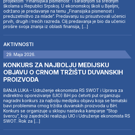
projektom “Finansijska pismenost” i saradnjom sa srednjim
školama u Republici Srpskoj. U ekonomskoj školi u Bijeljini,
održano je predavanje na temu „Finansijska pismenost i
preduzetništvo za mlade“. Predavanju su prisustvovali učenici
prvih, drugih i trećih razreda. Cilj predavanja je bio da učenici
prošire svoja znanja iz oblasti finansija, […]
AKTIVNOSTI
29. Maja 2026.
KONKURS ZA NAJBOLJU MEDIJSKU
OBJAVU O CRNOM TRŽIŠTU DUVANSKIH
PROIZVODA
BANJA LUKA – Udruženje ekonomista RS SWOT i Uprava za
indirektno oporezivanje (UIO) BiH po četvrti put organizuju
nagradni konkurs za najbolju medijsku objavu koja se tematski
bavi problemima crnog tržišta duvanskih proizvoda u BiH.
Konkurs se organizuje u sklopu nastavka kampanje “Stop
švercu”, koji zajednički realizuju UIO i Udruženje ekonomista RS
SWOT. Rok za […]