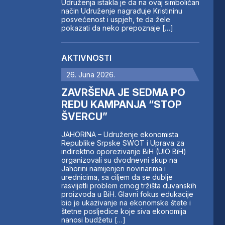
Udruženja istakla je da na ovaj simboličan
način Udruženje nagrađuje Kristininu
posvećenost i uspjeh, te da žele
pokazati da neko prepoznaje […]
AKTIVNOSTI
26. Juna 2026.
ZAVRŠENA JE SEDMA PO
REDU KAMPANJA “STOP
ŠVERCU”
JAHORINA – Udruženje ekonomista
Republike Srpske SWOT i Uprava za
indirektno oporezivanje BiH (UIO BiH)
organizovali su dvodnevni skup na
Jahorini namijenjen novinarima i
urednicima, sa ciljem da se dublje
rasvijetli problem crnog tržišta duvanskih
proizvoda u BiH. Glavni fokus edukacije
bio je ukazivanje na ekonomske štete i
štetne posljedice koje siva ekonomija
nanosi budžetu […]