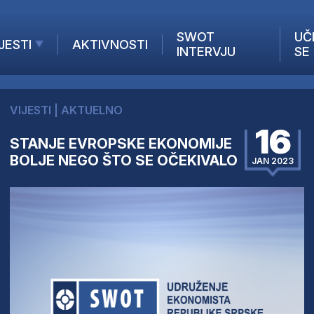
SWOT
UČ
JESTI
AKTIVNOSTI
INTERVJU
SE
AKTUELNO
ANALIZE
VIJESTI
|
AKTUELNO
KOMPANIJE
16
INANSIJE
STANJE EVROPSKE EKONOMIJE
BOLJE NEGO ŠTO SE OČEKIVALO
Z STRANIH MEDIJA
JAN 2023