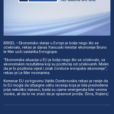
BRISEL – Ekonomsko stanje u Evropi je bolje nego što se
očekivalo, rekao je danas francuski ministar ekonomije Bruno
le Mer uoči sastanka Evrogrupe.
“Ekonomska situacija u EU je bolja nego što se očekivalo, sa
ekonomskim rezultatima koji su pozitivniji od očekivanih. Mislim
da je to pozitivna vijest i znak čvrstoće evropske ekonomije”,
rekao je Le Mer novinarima.
Komesar EU za trgovinu Valdis Dombrovskis rekao je ranije da
bi EU mogla da izbjegne oštru recesiju koja je bila predviđena
prije nekoliko mjeseci, kada su cijene energenata bile veoma
visoke, ali da to ne znači da je opasnost prošla. (Srna, Rojters)