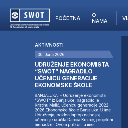
O
POČETNA
VI
NAMA
POČETNA
O NAMA
AKTIVNOSTI
VIJESTI
30. Juna 2026.
AKTUELNO
F
ANALIZE
UDRUŽENJE EKONOMISTA
I
KOMPANIJE
“SWOT” NAGRADILO
UČENICU GENERACIJE
FINANSIJE
EKONOMSKE ŠKOLE
IZ STRANIH MEDIJA
AKTIVNOSTI
BANJALUKA – Udruženje ekonomista
“SWOT” iz Banjaluke, nagradilo je
SWOT INTERVJU
Kristinu Malić, učenicu generacije 2022-
UČLANI SE
2026 Ekonomske škole Banjaluka. U ime
Udruženja, poklon laptop najboljoj
KONTAKT
učenici je uručila Danica Krnjaić, projektni
menadžer. Ovom prilikom u ime