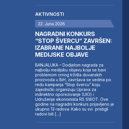
AKTIVNOSTI
22. Juna 2026.
NAGRADNI KONKURS
“STOP ŠVERCU” ZAVRŠEN:
IZABRANE NAJBOLJE
MEDIJSKE OBJAVE
BANJALUKA – Dodjelom nagrada za
najbolju medijsku objavu koja se bavi
problemom crnog tržišta duvanskih
proizvoda u BiH, završava se sedma po
redu kampanja “Stop švercu” koju
zajednički organizuju Uprava za
indirektno oporezivanje (UIO) i
Udruženje ekonomista RS SWOT. Ove
godine na nagradni konkurs prijavljeno je
ukupno 13 radova. Kako su svi pristigli
radovi bili […]