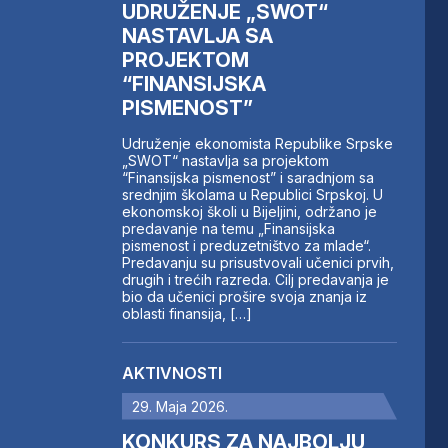
UDRUŽENJE „SWOT“
NASTAVLJA SA
PROJEKTOM
“FINANSIJSKA
PISMENOST”
Udruženje ekonomista Republike Srpske
„SWOT“ nastavlja sa projektom
“Finansijska pismenost” i saradnjom sa
srednjim školama u Republici Srpskoj. U
ekonomskoj školi u Bijeljini, održano je
predavanje na temu „Finansijska
pismenost i preduzetništvo za mlade“.
Predavanju su prisustvovali učenici prvih,
drugih i trećih razreda. Cilj predavanja je
bio da učenici prošire svoja znanja iz
oblasti finansija, […]
AKTIVNOSTI
29. Maja 2026.
KONKURS ZA NAJBOLJU