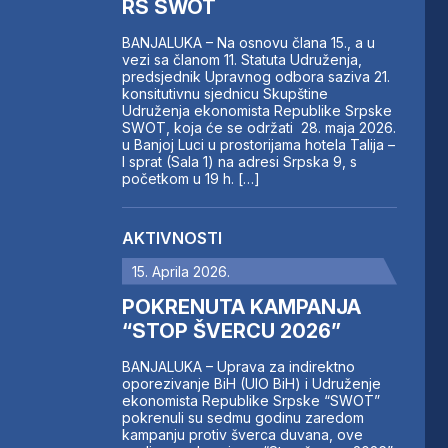
RS SWOT
BANJALUKA – Na osnovu člana 15., a u
vezi sa članom 11. Statuta Udruženja,
predsjednik Upravnog odbora saziva 21.
konsitutivnu sjednicu Skupštine
Udruženja ekonomista Republike Srpske
SWOT, koja će se održati 28. maja 2026.
u Banjoj Luci u prostorijama hotela Talija –
I sprat (Sala 1) na adresi Srpska 9, s
početkom u 19 h. […]
AKTIVNOSTI
15. Aprila 2026.
POKRENUTA KAMPANJA
“STOP ŠVERCU 2026”
BANJALUKA – Uprava za indirektno
oporezivanje BiH (UIO BiH) i Udruženje
ekonomista Republike Srpske “SWOT”
pokrenuli su sedmu godinu zaredom
kampanju protiv šverca duvana, ove