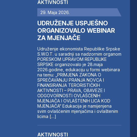
AKTIVNOSTI
29. Maja 2026.
UDRUŽENJE USPJEŠNO
ORGANIZOVALO WEBINAR
ZA MJENJAČE
Udruženje ekonomista Republike Srpske
S.W.O.T. u saradnji sa nadzornim organom
PORESKOM UPRAVOM REPUBLIKE
SRPSKE organizovalo je 28.maja
2026.godine, edukaciju u formi webinara
na temu: „PRIMJENA ZAKONA O
SPREČAVANJU PRANJA NOVCA I
FINANSIRANJA TERORISTIČKIH
AKTIVNOSTI – PRAVA, OBAVEZE I
ODGOVORNOSTI OVLAŠĆENIH
MJENJAČA I OVLAŠTENIH LICA KOD
MJENJAČA“ Edukacija je namijenjena
svim ovlašćenim mjenjačima i ovlaštenim
licima […]
AKTIVNOSTI