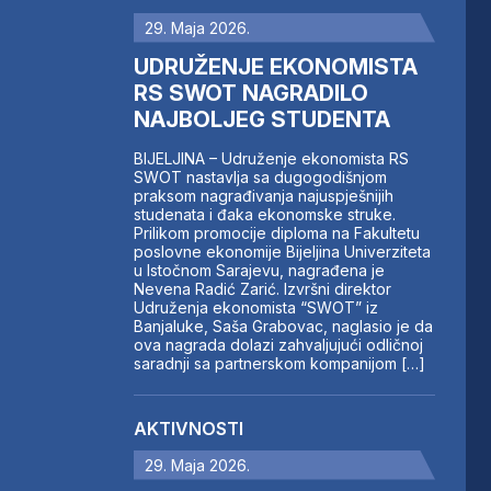
29. Maja 2026.
UDRUŽENJE EKONOMISTA
RS SWOT NAGRADILO
NAJBOLJEG STUDENTA
BIJELJINA – Udruženje ekonomista RS
SWOT nastavlja sa dugogodišnjom
praksom nagrađivanja najuspješnijih
studenata i đaka ekonomske struke.
Prilikom promocije diploma na Fakultetu
poslovne ekonomije Bijeljina Univerziteta
u Istočnom Sarajevu, nagrađena je
Nevena Radić Zarić. Izvršni direktor
Udruženja ekonomista “SWOT” iz
Banjaluke, Saša Grabovac, naglasio je da
ova nagrada dolazi zahvaljujući odličnoj
saradnji sa partnerskom kompanijom […]
AKTIVNOSTI
29. Maja 2026.