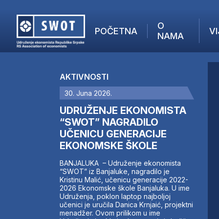
O
POČETNA
VI
NAMA
POČETNA
O NAMA
AKTIVNOSTI
VIJESTI
30. Juna 2026.
AKTUELNO
F
ANALIZE
UDRUŽENJE EKONOMISTA
I
KOMPANIJE
“SWOT” NAGRADILO
UČENICU GENERACIJE
FINANSIJE
EKONOMSKE ŠKOLE
IZ STRANIH MEDIJA
AKTIVNOSTI
BANJALUKA – Udruženje ekonomista
“SWOT” iz Banjaluke, nagradilo je
SWOT INTERVJU
Kristinu Malić, učenicu generacije 2022-
UČLANI SE
2026 Ekonomske škole Banjaluka. U ime
Udruženja, poklon laptop najboljoj
KONTAKT
učenici je uručila Danica Krnjaić, projektni
menadžer. Ovom prilikom u ime