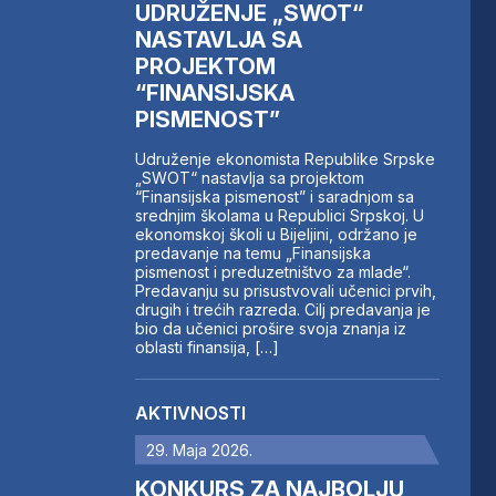
UDRUŽENJE „SWOT“
NASTAVLJA SA
PROJEKTOM
“FINANSIJSKA
PISMENOST”
Udruženje ekonomista Republike Srpske
„SWOT“ nastavlja sa projektom
“Finansijska pismenost” i saradnjom sa
srednjim školama u Republici Srpskoj. U
ekonomskoj školi u Bijeljini, održano je
predavanje na temu „Finansijska
pismenost i preduzetništvo za mlade“.
Predavanju su prisustvovali učenici prvih,
drugih i trećih razreda. Cilj predavanja je
bio da učenici prošire svoja znanja iz
oblasti finansija, […]
AKTIVNOSTI
29. Maja 2026.
KONKURS ZA NAJBOLJU