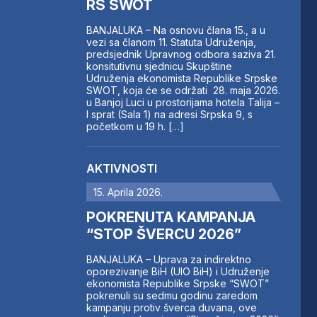
RS SWOT
BANJALUKA – Na osnovu člana 15., a u
vezi sa članom 11. Statuta Udruženja,
predsjednik Upravnog odbora saziva 21.
konsitutivnu sjednicu Skupštine
Udruženja ekonomista Republike Srpske
SWOT, koja će se održati 28. maja 2026.
u Banjoj Luci u prostorijama hotela Talija –
I sprat (Sala 1) na adresi Srpska 9, s
početkom u 19 h. […]
AKTIVNOSTI
15. Aprila 2026.
POKRENUTA KAMPANJA
“STOP ŠVERCU 2026”
BANJALUKA – Uprava za indirektno
oporezivanje BiH (UIO BiH) i Udruženje
ekonomista Republike Srpske “SWOT”
pokrenuli su sedmu godinu zaredom
kampanju protiv šverca duvana, ove