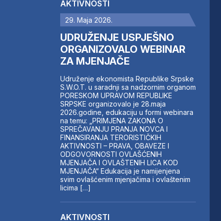
AKTIVNOSTI
29. Maja 2026.
UDRUŽENJE USPJEŠNO
ORGANIZOVALO WEBINAR
ZA MJENJAČE
Udruženje ekonomista Republike Srpske
S.W.O.T. u saradnji sa nadzornim organom
PORESKOM UPRAVOM REPUBLIKE
SRPSKE organizovalo je 28.maja
2026.godine, edukaciju u formi webinara
na temu: „PRIMJENA ZAKONA O
SPREČAVANJU PRANJA NOVCA I
FINANSIRANJA TERORISTIČKIH
AKTIVNOSTI – PRAVA, OBAVEZE I
ODGOVORNOSTI OVLAŠĆENIH
MJENJAČA I OVLAŠTENIH LICA KOD
MJENJAČA“ Edukacija je namijenjena
svim ovlašćenim mjenjačima i ovlaštenim
licima […]
AKTIVNOSTI