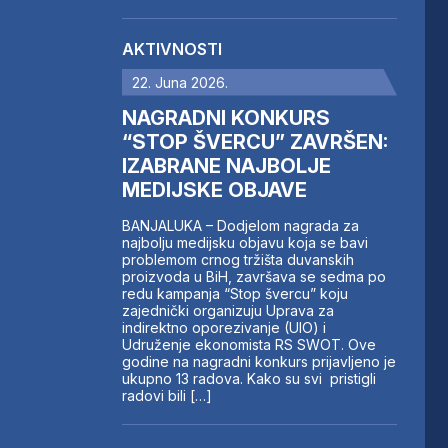
AKTIVNOSTI
22. Juna 2026.
NAGRADNI KONKURS
“STOP ŠVERCU” ZAVRŠEN:
IZABRANE NAJBOLJE
MEDIJSKE OBJAVE
BANJALUKA – Dodjelom nagrada za
najbolju medijsku objavu koja se bavi
problemom crnog tržišta duvanskih
proizvoda u BiH, završava se sedma po
redu kampanja “Stop švercu” koju
zajednički organizuju Uprava za
indirektno oporezivanje (UIO) i
Udruženje ekonomista RS SWOT. Ove
godine na nagradni konkurs prijavljeno je
ukupno 13 radova. Kako su svi pristigli
radovi bili […]