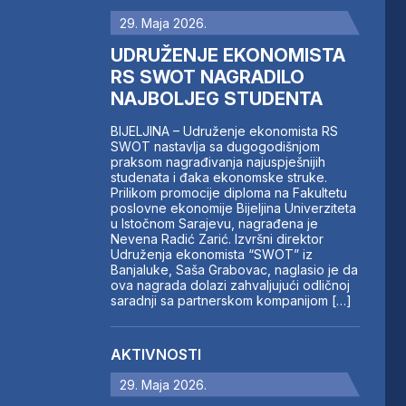
29. Maja 2026.
UDRUŽENJE EKONOMISTA
RS SWOT NAGRADILO
NAJBOLJEG STUDENTA
BIJELJINA – Udruženje ekonomista RS
SWOT nastavlja sa dugogodišnjom
praksom nagrađivanja najuspješnijih
studenata i đaka ekonomske struke.
Prilikom promocije diploma na Fakultetu
poslovne ekonomije Bijeljina Univerziteta
u Istočnom Sarajevu, nagrađena je
Nevena Radić Zarić. Izvršni direktor
Udruženja ekonomista “SWOT” iz
Banjaluke, Saša Grabovac, naglasio je da
ova nagrada dolazi zahvaljujući odličnoj
saradnji sa partnerskom kompanijom […]
AKTIVNOSTI
29. Maja 2026.