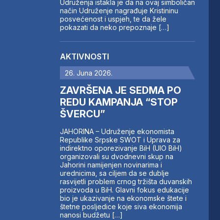
Udruženja istakla je da na ovaj simboličan
način Udruženje nagrađuje Kristininu
posvećenost i uspjeh, te da žele
pokazati da neko prepoznaje […]
AKTIVNOSTI
26. Juna 2026.
ZAVRŠENA JE SEDMA PO
REDU KAMPANJA “STOP
ŠVERCU”
JAHORINA – Udruženje ekonomista
Republike Srpske SWOT i Uprava za
indirektno oporezivanje BiH (UIO BiH)
organizovali su dvodnevni skup na
Jahorini namijenjen novinarima i
urednicima, sa ciljem da se dublje
rasvijetli problem crnog tržišta duvanskih
proizvoda u BiH. Glavni fokus edukacije
bio je ukazivanje na ekonomske štete i
štetne posljedice koje siva ekonomija
nanosi budžetu […]