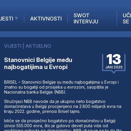
SWOT
UČ
JESTI
AKTIVNOSTI
INTERVJU
SE
AKTUELNO
ANALIZE
VIJESTI
|
AKTUELNO
KOMPANIJE
13
INANSIJE
Stanovnici Belgije među
najbogatijima u Evropi
Z STRANIH MEDIJA
JAN 2025
BRISEL – Stanovnici Belgije su među najbogatijima u Evropi i
znatno su bogatiji od prosjeka u evrozoni, saopštila je
Nacionalna banka Belgije (NBB).
Stručnjaci NBB navode da je ukupno neto bogatstvo
domaćinstava u Belgiji procijenjeno na 2.800 milijardi evra na
kraju 2022. godine, prenosi Brisel tajms.
Ističe se da prosječno bogatstvo po domaćinstvu u Belgiji
iznosi 555.000 evra, što je gotovo devet puta više od
godišnjeg prihoda po domaćinstvu. NBB ukazuje na to da što