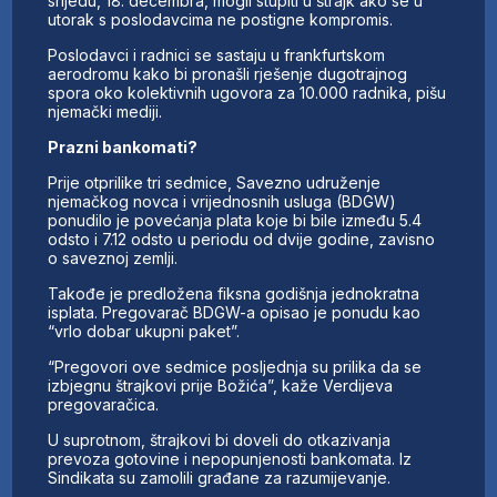
srijedu, 18. decembra, mogli stupiti u štrajk ako se u
utorak s poslodavcima ne postigne kompromis.
Poslodavci i radnici se sastaju u frankfurtskom
aerodromu kako bi pronašli rješenje dugotrajnog
spora oko kolektivnih ugovora za 10.000 radnika, pišu
njemački mediji.
Prazni bankomati?
Prije otprilike tri sedmice, Savezno udruženje
njemačkog novca i vrijednosnih usluga (BDGW)
ponudilo je povećanja plata koje bi bile između 5.4
odsto i 7.12 odsto u periodu od dvije godine, zavisno
o saveznoj zemlji.
Takođe je predložena fiksna godišnja jednokratna
isplata. Pregovarač BDGW-a opisao je ponudu kao
“vrlo dobar ukupni paket”.
“Pregovori ove sedmice posljednja su prilika da se
izbjegnu štrajkovi prije Božića”, kaže Verdijeva
pregovaračica.
U suprotnom, štrajkovi bi doveli do otkazivanja
prevoza gotovine i nepopunjenosti bankomata. Iz
Sindikata su zamolili građane za razumijevanje.