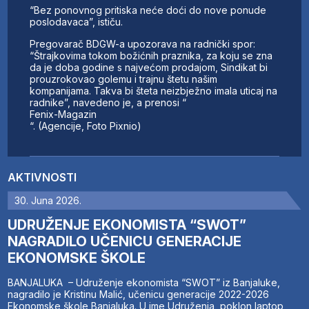
“Bez ponovnog pritiska neće doći do nove ponude
poslodavaca”, ističu.
Pregovarač BDGW-a upozorava na radnički spor:
“Štrajkovima tokom božićnih praznika, za koju se zna
da je doba godine s najvećom prodajom, Sindikat bi
prouzrokovao golemu i trajnu štetu našim
kompanijama. Takva bi šteta neizbježno imala uticaj na
radnike”, navedeno je, a prenosi “
Fenix-Magazin
“. (Agencije, Foto Pixnio)
AKTIVNOSTI
30. Juna 2026.
UDRUŽENJE EKONOMISTA “SWOT”
NAGRADILO UČENICU GENERACIJE
EKONOMSKE ŠKOLE
BANJALUKA – Udruženje ekonomista “SWOT” iz Banjaluke,
nagradilo je Kristinu Malić, učenicu generacije 2022-2026
Ekonomske škole Banjaluka. U ime Udruženja, poklon laptop