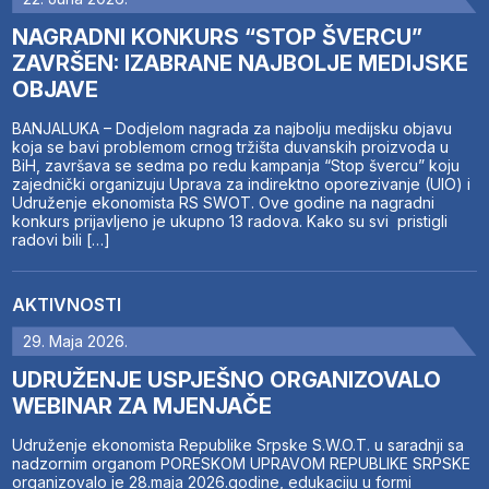
NAGRADNI KONKURS “STOP ŠVERCU”
ZAVRŠEN: IZABRANE NAJBOLJE MEDIJSKE
OBJAVE
BANJALUKA – Dodjelom nagrada za najbolju medijsku objavu
koja se bavi problemom crnog tržišta duvanskih proizvoda u
BiH, završava se sedma po redu kampanja “Stop švercu” koju
zajednički organizuju Uprava za indirektno oporezivanje (UIO) i
Udruženje ekonomista RS SWOT. Ove godine na nagradni
konkurs prijavljeno je ukupno 13 radova. Kako su svi pristigli
radovi bili […]
AKTIVNOSTI
29. Maja 2026.
UDRUŽENJE USPJEŠNO ORGANIZOVALO
WEBINAR ZA MJENJAČE
Udruženje ekonomista Republike Srpske S.W.O.T. u saradnji sa
nadzornim organom PORESKOM UPRAVOM REPUBLIKE SRPSKE
organizovalo je 28.maja 2026.godine, edukaciju u formi