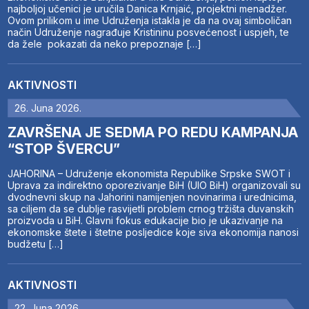
najboljoj učenici je uručila Danica Krnjaić, projektni menadžer.
Ovom prilikom u ime Udruženja istakla je da na ovaj simboličan
način Udruženje nagrađuje Kristininu posvećenost i uspjeh, te
da žele pokazati da neko prepoznaje […]
AKTIVNOSTI
26. Juna 2026.
ZAVRŠENA JE SEDMA PO REDU KAMPANJA
“STOP ŠVERCU”
JAHORINA – Udruženje ekonomista Republike Srpske SWOT i
Uprava za indirektno oporezivanje BiH (UIO BiH) organizovali su
dvodnevni skup na Jahorini namijenjen novinarima i urednicima,
sa ciljem da se dublje rasvijetli problem crnog tržišta duvanskih
proizvoda u BiH. Glavni fokus edukacije bio je ukazivanje na
ekonomske štete i štetne posljedice koje siva ekonomija nanosi
budžetu […]
AKTIVNOSTI
22. Juna 2026.