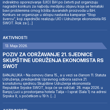
indirektno oporezivanje (UIO) BiH po četvrti put organizuju
nagradni konkurs za najbolju medijsku objavu koja se tematski
bavi problemima crnog tržišta duvanskih proizvoda u BiH.
Konkurs se organizuje u sklopu nastavka kampanje “Stop
švercu”, koji zajednički realizuju UIO i Udruženje ekonomista RS
SWOT. Rok za […]
AKTIVNOSTI
13. Maja 2026.
POZIV ZA ODRŽAVANJE 21. SJEDNICE
SKUPŠTINE UDRUŽENJA EKONOMISTA RS
SWOT
BANJALUKA – Na osnovu člana 15., a u vezi sa članom 11. Statuta
Udruženja, predsjednik Upravnog odbora saziva 21.
konsitutivnu sjednicu Skupštine Udruženja ekonomista
Republike Srpske SWOT, koja će se održati 28. maja 2026. u
Banjoj Luci u prostorijama hotela Talija – I sprat (Sala 1) na adresi
Srpska 9, s početkom u 19 h. […]