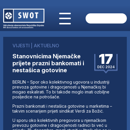
POČETNA
O NAMA
VIJESTI
|
AKTUELNO
VIJESTI
17
Stanovnicima Njemačke
AKTUELNO
prijete prazni bankomati i
ANALIZE
DEC 2024
nestašica gotovine
KOMPANIJE
FINANSIJE
BERLIN – Spor oko kolektivnog ugovora u industriji
IZ STRANIH MEDIJA
prevoza gotovine i dragocjenosti u Njemačkoj bi
mogao eskalirati. To bi takođe moglo imati ozbiljne
AKTIVNOSTI
posljedice na potrošače.
SWOT INTERVJU
Prazni bankomati i nestašica gotovine u marketima –
UČLANI SE
takvim scenarijem prijeti sindikat Verdi za Božić.
KONTAKT
U sporu oko kolektivnih pregovora u njemačkom
prevozu gotovine i dragocjenosti radnici bi već u