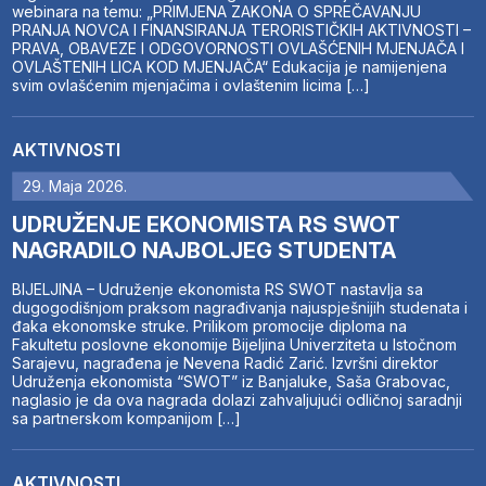
webinara na temu: „PRIMJENA ZAKONA O SPREČAVANJU
PRANJA NOVCA I FINANSIRANJA TERORISTIČKIH AKTIVNOSTI –
PRAVA, OBAVEZE I ODGOVORNOSTI OVLAŠĆENIH MJENJAČA I
OVLAŠTENIH LICA KOD MJENJAČA“ Edukacija je namijenjena
svim ovlašćenim mjenjačima i ovlaštenim licima […]
AKTIVNOSTI
29. Maja 2026.
UDRUŽENJE EKONOMISTA RS SWOT
NAGRADILO NAJBOLJEG STUDENTA
BIJELJINA – Udruženje ekonomista RS SWOT nastavlja sa
dugogodišnjom praksom nagrađivanja najuspješnijih studenata i
đaka ekonomske struke. Prilikom promocije diploma na
Fakultetu poslovne ekonomije Bijeljina Univerziteta u Istočnom
Sarajevu, nagrađena je Nevena Radić Zarić. Izvršni direktor
Udruženja ekonomista “SWOT” iz Banjaluke, Saša Grabovac,
naglasio je da ova nagrada dolazi zahvaljujući odličnoj saradnji
sa partnerskom kompanijom […]
AKTIVNOSTI