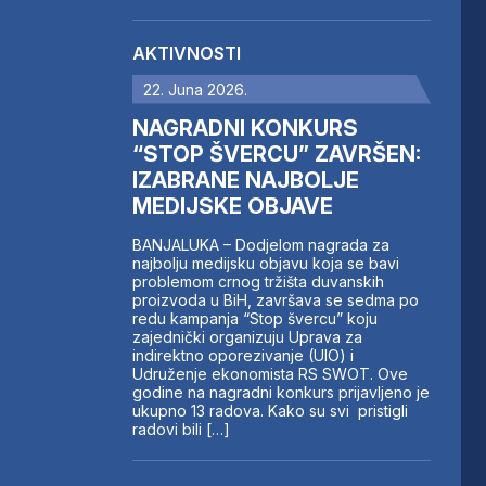
AKTIVNOSTI
22. Juna 2026.
NAGRADNI KONKURS
“STOP ŠVERCU” ZAVRŠEN:
IZABRANE NAJBOLJE
MEDIJSKE OBJAVE
BANJALUKA – Dodjelom nagrada za
najbolju medijsku objavu koja se bavi
problemom crnog tržišta duvanskih
proizvoda u BiH, završava se sedma po
redu kampanja “Stop švercu” koju
zajednički organizuju Uprava za
indirektno oporezivanje (UIO) i
Udruženje ekonomista RS SWOT. Ove
godine na nagradni konkurs prijavljeno je
ukupno 13 radova. Kako su svi pristigli
radovi bili […]