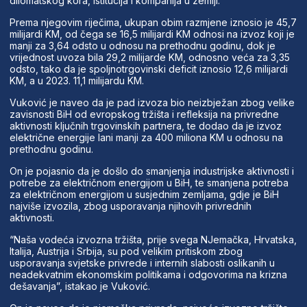
dilomatskog kora, istitucija i kompanija u zemlji.
Prema njegovim riječima, ukupan obim razmjene iznosio je 45,7
milijardi KM, od čega se 16,5 milijardi KM odnosi na izvoz koji je
manji za 3,64 odsto u odnosu na prethodnu godinu, dok je
vrijednost uvoza bila 29,2 milijarde KM, odnosno veća za 3,35
odsto, tako da je spoljnotrgovinski deficit iznosio 12,6 milijardi
KM, a u 2023. 11,1 milijardu KM.
Vuković je naveo da je pad izvoza bio neizbježan zbog velike
zavisnosti BiH od evropskog tržišta i refleksija na privredne
aktivnosti ključnih trgovinskih partnera, te dodao da je izvoz
električne energije lani manji za 400 miliona KM u odnosu na
prethodnu godinu.
On je pojasnio da je došlo do smanjenja industrijske aktivnosti i
potrebe za električnom energijom u BiH, te smanjena potreba
za električnom energijom u susjednim zemljama, gdje je BiH
najviše izvozila, zbog usporavanja njihovih privrednih
aktivnosti.
“Naša vodeća izvozna tržišta, prije svega NJemačka, Hrvatska,
Italija, Austrija i Srbija, su pod velikim pritiskom zbog
usporavanja svjetske privrede i internih slabosti oslikanih u
neadekvatnim ekonomskim politikama i odgovorima na krizna
dešavanja”, istakao je Vuković.