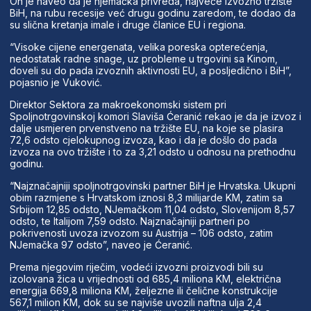
On je naveo da je njemačka privreda, najveće izvozno tržište
BiH, na rubu recesije već drugu godinu zaredom, te dodao da
su slična kretanja imale i druge članice EU i regiona.
“Visoke cijene energenata, velika poreska opterećenja,
nedostatak radne snage, uz probleme u trgovini sa Kinom,
doveli su do pada izvoznih aktivnosti EU, a posljedično i BiH”,
pojasnio je Vuković.
Direktor Sektora za makroekonomski sistem pri
Spoljnotrgovinskoj komori Slaviša Ćeranić rekao je da je izvoz i
dalje usmjeren prvenstveno na tržište EU, na koje se plasira
72,6 odsto cjelokupnog izvoza, kao i da je došlo do pada
izvoza na ovo tržište i to za 3,21 odsto u odnosu na prethodnu
godinu.
“Najznačajniji spoljnotrgovinski partner BiH je Hrvatska. Ukupni
obim razmjene s Hrvatskom iznosi 8,3 milijarde KM, zatim sa
Srbijom 12,85 odsto, NJemačkom 11,04 odsto, Slovenijom 8,57
odsto, te Italijom 7,59 odsto. Najznačajniji partneri po
pokrivenosti uvoza izvozom su Austrija – 106 odsto, zatim
NJemačka 97 odsto”, naveo je Ćeranić.
Prema njegovim riječim, vodeći izvozni proizvodi bili su
izolovana žica u vrijednosti od 685,4 miliona KM, električna
energija 669,8 miliona KM, željezne ili čelične konstrukcije
567,1 milion KM, dok su se najviše uvozili naftna ulja 2,4