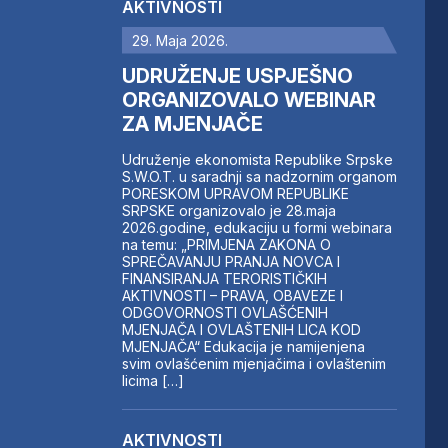
AKTIVNOSTI
29. Maja 2026.
UDRUŽENJE USPJEŠNO
ORGANIZOVALO WEBINAR
ZA MJENJAČE
Udruženje ekonomista Republike Srpske
S.W.O.T. u saradnji sa nadzornim organom
PORESKOM UPRAVOM REPUBLIKE
SRPSKE organizovalo je 28.maja
2026.godine, edukaciju u formi webinara
na temu: „PRIMJENA ZAKONA O
SPREČAVANJU PRANJA NOVCA I
FINANSIRANJA TERORISTIČKIH
AKTIVNOSTI – PRAVA, OBAVEZE I
ODGOVORNOSTI OVLAŠĆENIH
MJENJAČA I OVLAŠTENIH LICA KOD
MJENJAČA“ Edukacija je namijenjena
svim ovlašćenim mjenjačima i ovlaštenim
licima […]
AKTIVNOSTI