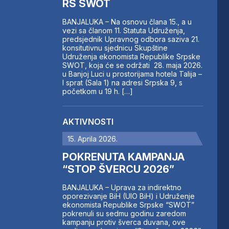
RS SWOT
BANJALUKA – Na osnovu člana 15., a u
vezi sa članom 11. Statuta Udruženja,
predsjednik Upravnog odbora saziva 21.
konsitutivnu sjednicu Skupštine
Udruženja ekonomista Republike Srpske
SWOT, koja će se održati 28. maja 2026.
u Banjoj Luci u prostorijama hotela Talija –
I sprat (Sala 1) na adresi Srpska 9, s
početkom u 19 h. […]
AKTIVNOSTI
15. Aprila 2026.
POKRENUTA KAMPANJA
“STOP ŠVERCU 2026”
BANJALUKA – Uprava za indirektno
oporezivanje BiH (UIO BiH) i Udruženje
ekonomista Republike Srpske “SWOT”
pokrenuli su sedmu godinu zaredom
kampanju protiv šverca duvana, ove