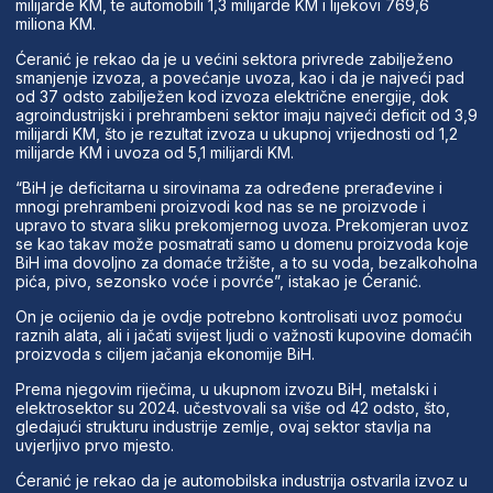
milijarde KM, te automobili 1,3 milijarde KM i lijekovi 769,6
miliona KM.
Ćeranić je rekao da je u većini sektora privrede zabilježeno
smanjenje izvoza, a povećanje uvoza, kao i da je najveći pad
od 37 odsto zabilježen kod izvoza električne energije, dok
agroindustrijski i prehrambeni sektor imaju najveći deficit od 3,9
milijardi KM, što je rezultat izvoza u ukupnoj vrijednosti od 1,2
milijarde KM i uvoza od 5,1 milijardi KM.
“BiH je deficitarna u sirovinama za određene prerađevine i
mnogi prehrambeni proizvodi kod nas se ne proizvode i
upravo to stvara sliku prekomjernog uvoza. Prekomjeran uvoz
se kao takav može posmatrati samo u domenu proizvoda koje
BiH ima dovoljno za domaće tržište, a to su voda, bezalkoholna
pića, pivo, sezonsko voće i povrće”, istakao je Ćeranić.
On je ocijenio da je ovdje potrebno kontrolisati uvoz pomoću
raznih alata, ali i jačati svijest ljudi o važnosti kupovine domaćih
proizvoda s ciljem jačanja ekonomije BiH.
Prema njegovim riječima, u ukupnom izvozu BiH, metalski i
elektrosektor su 2024. učestvovali sa više od 42 odsto, što,
gledajući strukturu industrije zemlje, ovaj sektor stavlja na
uvjerljivo prvo mjesto.
Ćeranić je rekao da je automobilska industrija ostvarila izvoz u