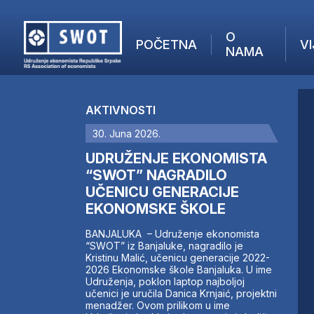
O
POČETNA
VI
NAMA
POČETNA
O NAMA
AKTIVNOSTI
VIJESTI
30. Juna 2026.
AKTUELNO
F
ANALIZE
UDRUŽENJE EKONOMISTA
I
KOMPANIJE
“SWOT” NAGRADILO
UČENICU GENERACIJE
FINANSIJE
EKONOMSKE ŠKOLE
IZ STRANIH MEDIJA
AKTIVNOSTI
BANJALUKA – Udruženje ekonomista
“SWOT” iz Banjaluke, nagradilo je
SWOT INTERVJU
Kristinu Malić, učenicu generacije 2022-
UČLANI SE
2026 Ekonomske škole Banjaluka. U ime
Udruženja, poklon laptop najboljoj
KONTAKT
učenici je uručila Danica Krnjaić, projektni
menadžer. Ovom prilikom u ime