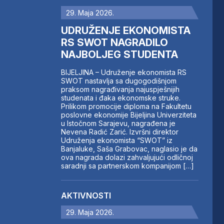
29. Maja 2026.
UDRUŽENJE EKONOMISTA
RS SWOT NAGRADILO
NAJBOLJEG STUDENTA
BIJELJINA – Udruženje ekonomista RS
SWOT nastavlja sa dugogodišnjom
praksom nagrađivanja najuspješnijih
studenata i đaka ekonomske struke.
Prilikom promocije diploma na Fakultetu
poslovne ekonomije Bijeljina Univerziteta
u Istočnom Sarajevu, nagrađena je
Nevena Radić Zarić. Izvršni direktor
Udruženja ekonomista “SWOT” iz
Banjaluke, Saša Grabovac, naglasio je da
ova nagrada dolazi zahvaljujući odličnoj
saradnji sa partnerskom kompanijom […]
AKTIVNOSTI
29. Maja 2026.