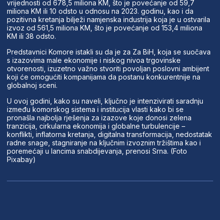
vrijednosti od 678,5 miliona KM, što je povećanje od 59,7
miliona KM ili 10 odsto u odnosu na 2023. godinu, kao i da
pozitivna kretanja bilježi namjenska industrija koja je u ostvarila
izvoz od 561,5 miliona KM, što je povećanje od 153,4 miliona
KM ili 38 odsto.
Predstavnici Komore istakli su da je za Za BiH, koja se suočava
s izazovima male ekonomije i niskog nivoa trgovinske
otvorenosti, izuzetno važno stvoriti povoljan poslovni ambijent
koji će omogućiti kompanijama da postanu konkurentnije na
globalnoj sceni.
U ovoj godini, kako su naveli, ključno je intenzivirati saradnju
između komorskog sistema i institucija vlasti kako bi se
pronašla najbolja rješenja za izazove koje donosi zelena
tranzicija, cirkularna ekonomija i globalne turbulencije –
konflikti, inflatorna kretanja, digitalna transformacija, nedostatak
radne snage, stagniranje na ključnim izvoznim tržištima kao i
poremećaji u lancima snabdijevanja, prenosi Srna. (Foto
Pixabay)