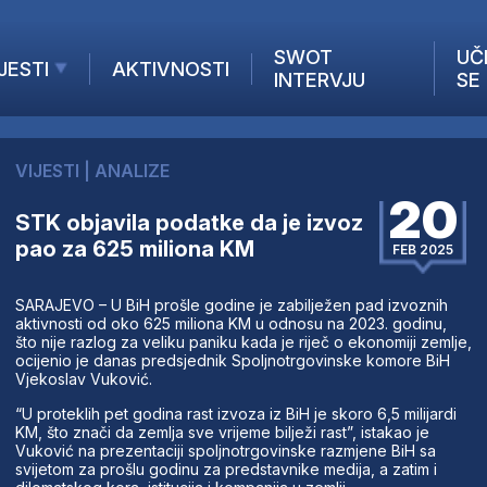
SWOT
UČ
JESTI
AKTIVNOSTI
INTERVJU
SE
AKTUELNO
ANALIZE
VIJESTI
|
ANALIZE
KOMPANIJE
20
INANSIJE
STK objavila podatke da je izvoz
pao za 625 miliona KM
Z STRANIH MEDIJA
FEB 2025
SARAJEVO – U BiH prošle godine je zabilježen pad izvoznih
aktivnosti od oko 625 miliona KM u odnosu na 2023. godinu,
što nije razlog za veliku paniku kada je riječ o ekonomiji zemlje,
ocijenio je danas predsjednik Spoljnotrgovinske komore BiH
Vjekoslav Vuković.
“U proteklih pet godina rast izvoza iz BiH je skoro 6,5 milijardi
KM, što znači da zemlja sve vrijeme bilježi rast”, istakao je
Vuković na prezentaciji spoljnotrgovinske razmjene BiH sa
svijetom za prošlu godinu za predstavnike medija, a zatim i