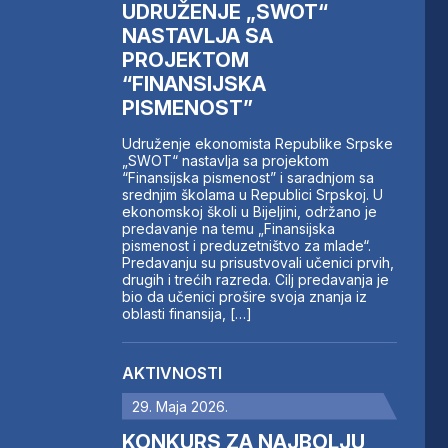
UDRUŽENJE „SWOT“
NASTAVLJA SA
PROJEKTOM
“FINANSIJSKA
PISMENOST”
Udruženje ekonomista Republike Srpske
„SWOT“ nastavlja sa projektom
“Finansijska pismenost” i saradnjom sa
srednjim školama u Republici Srpskoj. U
ekonomskoj školi u Bijeljini, održano je
predavanje na temu „Finansijska
pismenost i preduzetništvo za mlade“.
Predavanju su prisustvovali učenici prvih,
drugih i trećih razreda. Cilj predavanja je
bio da učenici prošire svoja znanja iz
oblasti finansija, […]
AKTIVNOSTI
29. Maja 2026.
KONKURS ZA NAJBOLJU