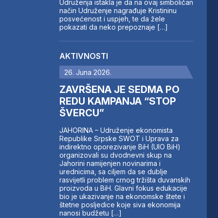
Udruženja istakla je da na ovaj simboličan
način Udruženje nagrađuje Kristininu
posvećenost i uspjeh, te da žele
pokazati da neko prepoznaje […]
AKTIVNOSTI
26. Juna 2026.
ZAVRŠENA JE SEDMA PO
REDU KAMPANJA “STOP
ŠVERCU”
JAHORINA – Udruženje ekonomista
Republike Srpske SWOT i Uprava za
indirektno oporezivanje BiH (UIO BiH)
organizovali su dvodnevni skup na
Jahorini namijenjen novinarima i
urednicima, sa ciljem da se dublje
rasvijetli problem crnog tržišta duvanskih
proizvoda u BiH. Glavni fokus edukacije
bio je ukazivanje na ekonomske štete i
štetne posljedice koje siva ekonomija
nanosi budžetu […]