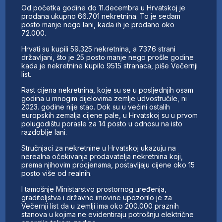
Od početka godine do 11.decembra u Hrvatskoj je
prodana ukupno 66.701 nekretnina. To je sedam
posto manje nego lani, kada ih je prodano oko
72.000.
Hrvati su kupili 59.325 nekretnina, a 7376 strani
državljani, što je 25 posto manje nego prošle godine
kada je nekretnine kupilo 9515 stranaca, piše Večernji
list.
Rast cijena nekretnina, koje su se u posljednjih osam
godina u mnogim dijelovima zemlje udvostručile, ni
2023. godine nije stao. Dok su u većini ostalih
europskih zemalja cijene pale, u Hrvatskoj su u prvom
polugodištu porasle za 14 posto u odnosu na isto
razdoblje lani.
Stručnjaci za nekretnine u Hrvatskoj ukazuju na
nerealna očekivanja prodavatelja nekretnina koji,
prema njihovim procjenama, postavljaju cijene oko 15
posto više od realnih.
I tamošnje Ministarstvo prostornog uređenja,
graditeljstva i državne imovine upozorilo je za
Večernji list da u zemlji ima oko 200.000 praznih
stanova u kojima ne evidentiraju potrošnju električne