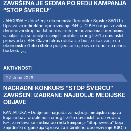
ZAVRŠENA JE SEDMA PO REDU KAMPANJA
“STOP ŠVERCU”
JAHORINA – Udruženje ekonomista Republike Srpske SWOT i
Uprava za indirektno oporezivanje BiH (UIO BiH) organizovali su
dvodnevni skup na Jahorini namijenjen novinarima i urednicima,
sa ciljem da se dublje rasvijetli problem crnog tržišta duvanskih
proizvoda u BiH. Glavni fokus edukacije bio je ukazivanje na
ekonomske štete i štetne posljedice koje siva ekonomija nanosi
budžetu […]
AKTIVNOSTI
22. Juna 2026.
NAGRADNI KONKURS “STOP ŠVERCU”
ZAVRŠEN: IZABRANE NAJBOLJE MEDIJSKE
OBJAVE
BANJALUKA – Dodjelom nagrada za najbolju medijsku objavu
koja se bavi problemom crnog tržišta duvanskih proizvoda u
BiH, završava se sedma po redu kampanja “Stop švercu” koju
zajednički organizuju Uprava za indirektno oporezivanje (UIO) i