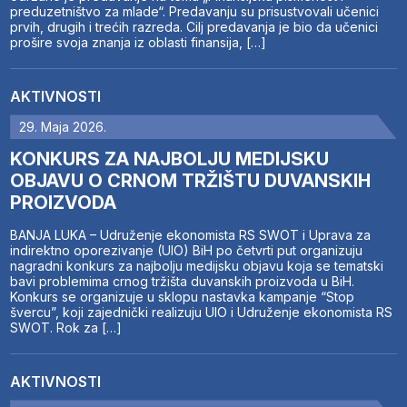
preduzetništvo za mlade“. Predavanju su prisustvovali učenici
prvih, drugih i trećih razreda. Cilj predavanja je bio da učenici
prošire svoja znanja iz oblasti finansija, […]
AKTIVNOSTI
29. Maja 2026.
KONKURS ZA NAJBOLJU MEDIJSKU
OBJAVU O CRNOM TRŽIŠTU DUVANSKIH
PROIZVODA
BANJA LUKA – Udruženje ekonomista RS SWOT i Uprava za
indirektno oporezivanje (UIO) BiH po četvrti put organizuju
nagradni konkurs za najbolju medijsku objavu koja se tematski
bavi problemima crnog tržišta duvanskih proizvoda u BiH.
Konkurs se organizuje u sklopu nastavka kampanje “Stop
švercu”, koji zajednički realizuju UIO i Udruženje ekonomista RS
SWOT. Rok za […]
AKTIVNOSTI