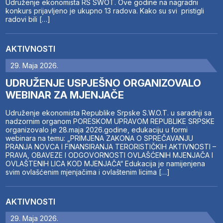
Udruženje ekonomista RS SWOT. Ove godine na nagradni
konkurs prijavljeno je ukupno 13 radova. Kako su svi pristigli
radovi bili […]
AKTIVNOSTI
29. Maja 2026.
UDRUŽENJE USPJEŠNO ORGANIZOVALO
WEBINAR ZA MJENJAČE
Udruženje ekonomista Republike Srpske S.W.O.T. u saradnji sa
nadzornim organom PORESKOM UPRAVOM REPUBLIKE SRPSKE
organizovalo je 28.maja 2026.godine, edukaciju u formi
webinara na temu: „PRIMJENA ZAKONA O SPREČAVANJU
PRANJA NOVCA I FINANSIRANJA TERORISTIČKIH AKTIVNOSTI –
PRAVA, OBAVEZE I ODGOVORNOSTI OVLAŠĆENIH MJENJAČA I
OVLAŠTENIH LICA KOD MJENJAČA“ Edukacija je namijenjena
svim ovlašćenim mjenjačima i ovlaštenim licima […]
AKTIVNOSTI
29. Maja 2026.