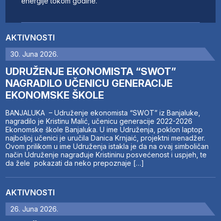
energije tokom godine.
AKTIVNOSTI
30. Juna 2026.
UDRUŽENJE EKONOMISTA “SWOT”
NAGRADILO UČENICU GENERACIJE
EKONOMSKE ŠKOLE
BANJALUKA – Udruženje ekonomista “SWOT” iz Banjaluke,
nagradilo je Kristinu Malić, učenicu generacije 2022-2026
Ekonomske škole Banjaluka. U ime Udruženja, poklon laptop
najboljoj učenici je uručila Danica Krnjaić, projektni menadžer.
Ovom prilikom u ime Udruženja istakla je da na ovaj simboličan
način Udruženje nagrađuje Kristininu posvećenost i uspjeh, te
da žele pokazati da neko prepoznaje […]
AKTIVNOSTI
26. Juna 2026.