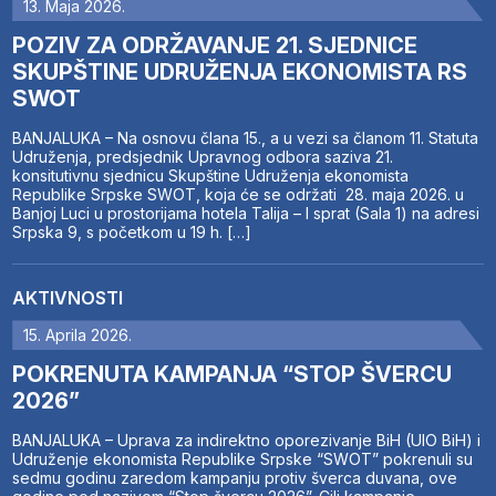
13. Maja 2026.
POZIV ZA ODRŽAVANJE 21. SJEDNICE
SKUPŠTINE UDRUŽENJA EKONOMISTA RS
SWOT
BANJALUKA – Na osnovu člana 15., a u vezi sa članom 11. Statuta
Udruženja, predsjednik Upravnog odbora saziva 21.
konsitutivnu sjednicu Skupštine Udruženja ekonomista
Republike Srpske SWOT, koja će se održati 28. maja 2026. u
Banjoj Luci u prostorijama hotela Talija – I sprat (Sala 1) na adresi
Srpska 9, s početkom u 19 h. […]
AKTIVNOSTI
15. Aprila 2026.
POKRENUTA KAMPANJA “STOP ŠVERCU
2026”
BANJALUKA – Uprava za indirektno oporezivanje BiH (UIO BiH) i
Udruženje ekonomista Republike Srpske “SWOT” pokrenuli su
sedmu godinu zaredom kampanju protiv šverca duvana, ove