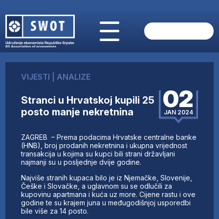
POČETNA
O NAMA
VIJESTI
|
ANALIZE
VIJESTI
02
AKTUELNO
Stranci u Hrvatskoj kupili 25
ANALIZE
posto manje nekretnina
JAN 2024
KOMPANIJE
FINANSIJE
ZAGREB – Prema podacima Hrvatske centralne banke
IZ STRANIH MEDIJA
(HNB), broj prodanih nekretnina i ukupna vrijednost
transakcija u kojima su kupci bili strani državljani
AKTIVNOSTI
najmanji su u posljednje dvije godine.
SWOT INTERVJU
Najviše stranih kupaca bilo je iz Njemačke, Slovenije,
UČLANI SE
Češke i Slovačke, a uglavnom su se odlučili za
kupovinu apartmana i kuća uz more. Cijene rastu i ove
KONTAKT
godine te su krajem juna u međugodišnjoj usporedbi
bile više za 14 posto.