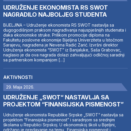
UDRUŽENJE EKONOMISTA RS SWOT
NAGRADILO NAJBOLJEG STUDENTA
BIJELJINA – Udruženje ekonomista RS SWOT nastavlja sa
dugogodišnjom praksom nagrađivanja najuspješnijih studenata i
đaka ekonomske struke. Prilikom promocije diploma na
Fakultetu poslovne ekonomije Bijeljina Univerziteta u Istočnom
Sarajevu, nagrađena je Nevena Radić Zarić. Izvršni direktor
Udruženja ekonomista “SWOT” iz Banjaluke, Saša Grabovac,
naglasio je da ova nagrada dolazi zahvaljujući odličnoj saradnji
sa partnerskom kompanijom […]
AKTIVNOSTI
29. Maja 2026.
UDRUŽENJE „SWOT“ NASTAVLJA SA
PROJEKTOM “FINANSIJSKA PISMENOST”
Udruženje ekonomista Republike Srpske „SWOT“ nastavlja sa
projektom “Finansijska pismenost” i saradnjom sa srednjim
školama u Republici Srpskoj. U ekonomskoj školi u Bijeljini,
održano je predavanje na temu „Finansijska pismenost i