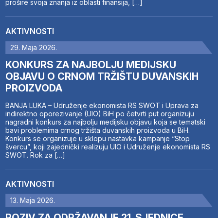
prošire svoja znanja iz oblasti finansija, […]
AKTIVNOSTI
29. Maja 2026.
KONKURS ZA NAJBOLJU MEDIJSKU
OBJAVU O CRNOM TRŽIŠTU DUVANSKIH
PROIZVODA
BANJA LUKA – Udruženje ekonomista RS SWOT i Uprava za
indirektno oporezivanje (UIO) BiH po četvrti put organizuju
nagradni konkurs za najbolju medijsku objavu koja se tematski
bavi problemima crnog tržišta duvanskih proizvoda u BiH.
Konkurs se organizuje u sklopu nastavka kampanje “Stop
švercu”, koji zajednički realizuju UIO i Udruženje ekonomista RS
SWOT. Rok za […]
AKTIVNOSTI
13. Maja 2026.
POZIV ZA ODRŽAVANJE 21. SJEDNICE