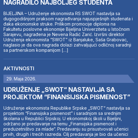
NAGRADILO NAJBOLJEG STUDENTA
BIJELJINA – Udruženje ekonomista RS SWOT nastavlja sa
dugogodišnjom praksom nagrađivanja najuspješnijih studenata i
đaka ekonomske struke. Prilikom promocije diploma na
Fakultetu poslovne ekonomije Bijeljina Univerziteta u Istočnom
Sarajevu, nagrađena je Nevena Radić Zarić. Izvršni direktor
Udruženja ekonomista “SWOT” iz Banjaluke, Saša Grabovac,
naglasio je da ova nagrada dolazi zahvaljujući odličnoj saradnji
sa partnerskom kompanijom […]
AKTIVNOSTI
29. Maja 2026.
UDRUŽENJE „SWOT“ NASTAVLJA SA
PROJEKTOM “FINANSIJSKA PISMENOST”
Udruženje ekonomista Republike Srpske „SWOT“ nastavlja sa
projektom “Finansijska pismenost” i saradnjom sa srednjim
školama u Republici Srpskoj. U ekonomskoj školi u Bijeljini,
održano je predavanje na temu „Finansijska pismenost i
preduzetništvo za mlade“. Predavanju su prisustvovali učenici
prvih, drugih i trećih razreda. Cilj predavanja je bio da učenici