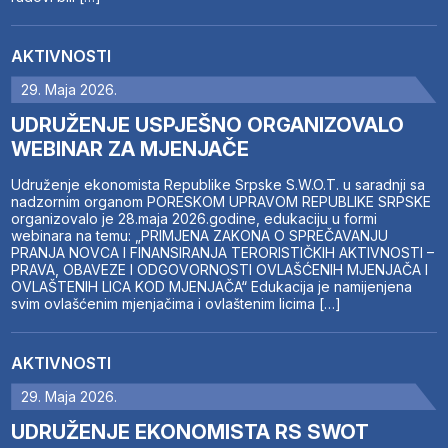
AKTIVNOSTI
29. Maja 2026.
UDRUŽENJE USPJEŠNO ORGANIZOVALO
WEBINAR ZA MJENJAČE
Udruženje ekonomista Republike Srpske S.W.O.T. u saradnji sa
nadzornim organom PORESKOM UPRAVOM REPUBLIKE SRPSKE
organizovalo je 28.maja 2026.godine, edukaciju u formi
webinara na temu: „PRIMJENA ZAKONA O SPREČAVANJU
PRANJA NOVCA I FINANSIRANJA TERORISTIČKIH AKTIVNOSTI –
PRAVA, OBAVEZE I ODGOVORNOSTI OVLAŠĆENIH MJENJAČA I
OVLAŠTENIH LICA KOD MJENJAČA“ Edukacija je namijenjena
svim ovlašćenim mjenjačima i ovlaštenim licima […]
AKTIVNOSTI
29. Maja 2026.
UDRUŽENJE EKONOMISTA RS SWOT