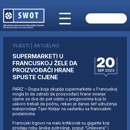
POČETNA
O NAMA
VIJESTI
|
AKTUELNO
VIJESTI
SUPERMARKETI U
AKTUELNO
20
FRANCUSKOJ ŽELE DA
ANALIZE
PROIZVOĐAČI HRANE
SEP 2023
KOMPANIJE
SPUSTE CIJENE
FINANSIJE
IZ STRANIH MEDIJA
PARIZ – Grupa koja okuplja supermarkete u Francuskoj
mogla bi da zatraži da proizvođači hrane smanje
AKTIVNOSTI
cijene za dva do pet odsto u pregovorima koji bi
SWOT INTERVJU
uskoro trebali da počnu, rekao je danas šef udruženja
maloprodaje Tijeri Kotijar na sastanku sa francuskim
UČLANI SE
poslanicima.
KONTAKT
Francuski trgovci na malo kritikovali su gigante koji
prodaju robu široke potrošnje, poput “Unilevera” i