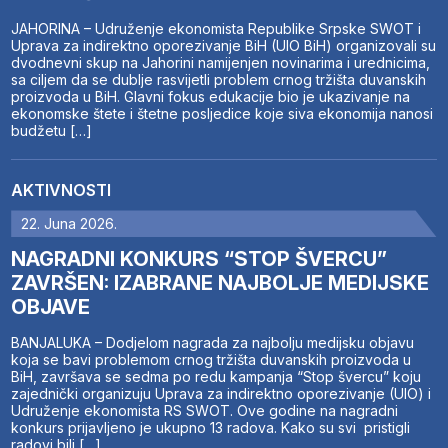
JAHORINA – Udruženje ekonomista Republike Srpske SWOT i
Uprava za indirektno oporezivanje BiH (UIO BiH) organizovali su
dvodnevni skup na Jahorini namijenjen novinarima i urednicima,
sa ciljem da se dublje rasvijetli problem crnog tržišta duvanskih
proizvoda u BiH. Glavni fokus edukacije bio je ukazivanje na
ekonomske štete i štetne posljedice koje siva ekonomija nanosi
budžetu […]
AKTIVNOSTI
22. Juna 2026.
NAGRADNI KONKURS “STOP ŠVERCU”
ZAVRŠEN: IZABRANE NAJBOLJE MEDIJSKE
OBJAVE
BANJALUKA – Dodjelom nagrada za najbolju medijsku objavu
koja se bavi problemom crnog tržišta duvanskih proizvoda u
BiH, završava se sedma po redu kampanja “Stop švercu” koju
zajednički organizuju Uprava za indirektno oporezivanje (UIO) i
Udruženje ekonomista RS SWOT. Ove godine na nagradni
konkurs prijavljeno je ukupno 13 radova. Kako su svi pristigli
radovi bili […]