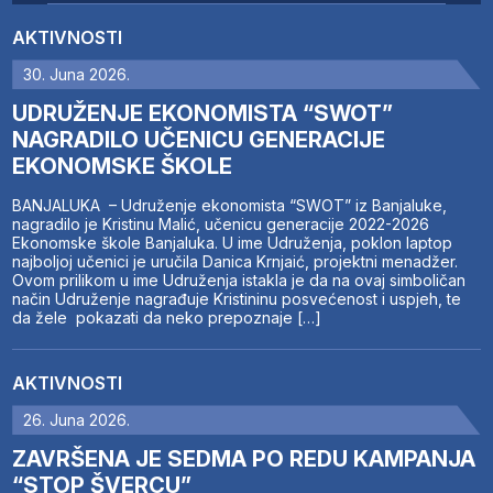
AKTIVNOSTI
30. Juna 2026.
UDRUŽENJE EKONOMISTA “SWOT”
NAGRADILO UČENICU GENERACIJE
EKONOMSKE ŠKOLE
BANJALUKA – Udruženje ekonomista “SWOT” iz Banjaluke,
nagradilo je Kristinu Malić, učenicu generacije 2022-2026
Ekonomske škole Banjaluka. U ime Udruženja, poklon laptop
najboljoj učenici je uručila Danica Krnjaić, projektni menadžer.
Ovom prilikom u ime Udruženja istakla je da na ovaj simboličan
način Udruženje nagrađuje Kristininu posvećenost i uspjeh, te
da žele pokazati da neko prepoznaje […]
AKTIVNOSTI
26. Juna 2026.
ZAVRŠENA JE SEDMA PO REDU KAMPANJA
“STOP ŠVERCU”