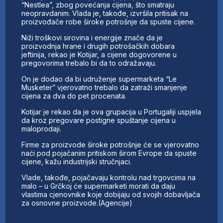
“Nestlea”, zbog povećanja cijena, što smatraju
neopravdanim. Vlada je, takođe, izvršila pritisak na
proizvođače robe široke potrošnje da spuste cijene.
Niži troškovi sirovina i energije znače da je
proizvodnja hrane i drugih potrošačkih dobara
jeftinija, rekao je Kotijar, a cijene dogovorene u
pregovorima trebalo bi da to odražavaju.
On je dodao da bi udruženje supermarketa “Le
Musketer” vjerovatno trebalo da zatraži smanjenje
cijena za dva do pet procenata.
Kotijar je rekao da je ova grupacija u Portugaliji uspjela
da kroz pregovare postigne spuštanje cijena u
maloprodaji.
Firme za proizvode široke potrošnje će se vjerovatno
naći pod pojačanim pritiskom širom Evrope da spuste
cijene, kažu industrijski stručnjaci.
Vlade, takođe, pojačavaju kontrolu nad trgovcima na
malo – u Grčkoj će supermarketi morati da daju
vlastima cjenovnike koje dobijaju od svojih dobavljača
za osnovne proizvode.(Agencije)