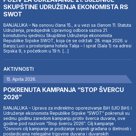
SKUPŠTINE UDRUŽENJA EKONOMISTA RS
SWOT
BANJALUKA – Na osnovu člana 15., a u vezi sa članom 11. Statuta
Udruženja, predsjednik Upravnog odbora saziva 21.
konsitutivnu sjednicu Skupštine Udruženja ekonomista
Republike Srpske SWOT, koja će se održati 28. maja 2026. u
Banjoj Luci u prostorijama hotela Talija – I sprat (Sala 1) na adresi
Srpska 9, s početkom u 19 h. […]
AKTIVNOSTI
15. Aprila 2026.
POKRENUTA KAMPANJA “STOP ŠVERCU
2026”
BANJALUKA – Uprava za indirektno oporezivanje BiH (UIO BiH) i
Udruženje ekonomista Republike Srpske “SWOT” pokrenuli su
sedmu godinu zaredom kampanju protiv šverca duvana, ove
godine pod nazivom “Stop švercu 2026”. Cilj kampanje
“Osnovni cilj kampanje je podizanje svijesti građana o štetnosti i
posljedicama nelegalne trgovine duvana i duvanskih