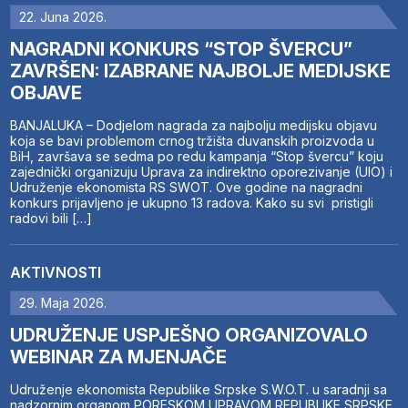
22. Juna 2026.
NAGRADNI KONKURS “STOP ŠVERCU”
ZAVRŠEN: IZABRANE NAJBOLJE MEDIJSKE
OBJAVE
BANJALUKA – Dodjelom nagrada za najbolju medijsku objavu
koja se bavi problemom crnog tržišta duvanskih proizvoda u
BiH, završava se sedma po redu kampanja “Stop švercu” koju
zajednički organizuju Uprava za indirektno oporezivanje (UIO) i
Udruženje ekonomista RS SWOT. Ove godine na nagradni
konkurs prijavljeno je ukupno 13 radova. Kako su svi pristigli
radovi bili […]
AKTIVNOSTI
29. Maja 2026.
UDRUŽENJE USPJEŠNO ORGANIZOVALO
WEBINAR ZA MJENJAČE
Udruženje ekonomista Republike Srpske S.W.O.T. u saradnji sa
nadzornim organom PORESKOM UPRAVOM REPUBLIKE SRPSKE