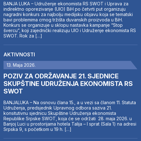
BANJA LUKA – Udruženje ekonomista RS SWOT i Uprava za
indirektno oporezivanje (UIO) BiH po četvrti put organizuju
nagradni konkurs za najbolju medijsku objavu koja se tematski
bavi problemima crnog tržišta duvanskih proizvoda u BiH.
Konkurs se organizuje u sklopu nastavka kampanje “Stop
švercu”, koji zajednički realizuju UIO i Udruženje ekonomista RS
SWOT. Rok za […]
AKTIVNOSTI
13. Maja 2026.
POZIV ZA ODRŽAVANJE 21. SJEDNICE
SKUPŠTINE UDRUŽENJA EKONOMISTA RS
SWOT
BANJALUKA – Na osnovu člana 15., a u vezi sa članom 11. Statuta
Udruženja, predsjednik Upravnog odbora saziva 21.
konsitutivnu sjednicu Skupštine Udruženja ekonomista
Republike Srpske SWOT, koja će se održati 28. maja 2026. u
Banjoj Luci u prostorijama hotela Talija – I sprat (Sala 1) na adresi
Srpska 9, s početkom u 19 h. […]