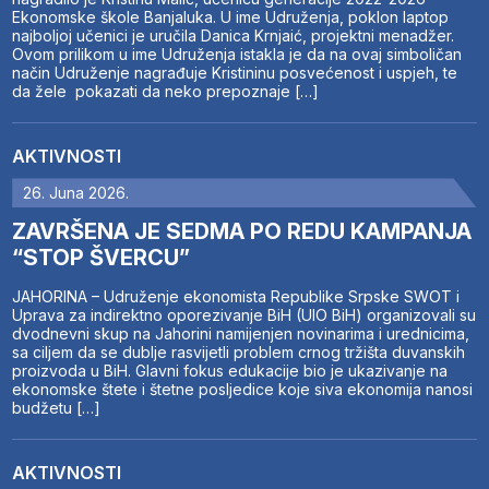
Ekonomske škole Banjaluka. U ime Udruženja, poklon laptop
najboljoj učenici je uručila Danica Krnjaić, projektni menadžer.
Ovom prilikom u ime Udruženja istakla je da na ovaj simboličan
način Udruženje nagrađuje Kristininu posvećenost i uspjeh, te
da žele pokazati da neko prepoznaje […]
AKTIVNOSTI
26. Juna 2026.
ZAVRŠENA JE SEDMA PO REDU KAMPANJA
“STOP ŠVERCU”
JAHORINA – Udruženje ekonomista Republike Srpske SWOT i
Uprava za indirektno oporezivanje BiH (UIO BiH) organizovali su
dvodnevni skup na Jahorini namijenjen novinarima i urednicima,
sa ciljem da se dublje rasvijetli problem crnog tržišta duvanskih
proizvoda u BiH. Glavni fokus edukacije bio je ukazivanje na
ekonomske štete i štetne posljedice koje siva ekonomija nanosi
budžetu […]
AKTIVNOSTI