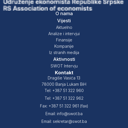
O nama
Vijesti
Aktuelno
Analize i intervjui
Finansije
Kompanije
Iz stranih medija
Aktivnosti
SWOT Intervju
Kontakt
Dragiše Vasića 13
78000 Banja Lukam BiH
Tel: +387 51 322 960
Tel: +387 51 322 962
Fax: +387 51 322 961 (fax)
Email: info@swot.ba
Email: sekretar@swot.ba