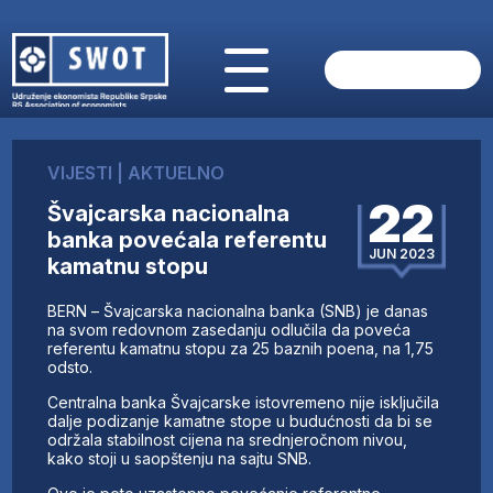
POČETNA
O NAMA
VIJESTI
|
AKTUELNO
VIJESTI
22
Švajcarska nacionalna
AKTUELNO
banka povećala referentu
ANALIZE
JUN 2023
kamatnu stopu
KOMPANIJE
FINANSIJE
BERN – Švajcarska nacionalna banka (SNB) je danas
IZ STRANIH MEDIJA
na svom redovnom zasedanju odlučila da poveća
referentu kamatnu stopu za 25 baznih poena, na 1,75
AKTIVNOSTI
odsto.
SWOT INTERVJU
Centralna banka Švajcarske istovremeno nije isključila
UČLANI SE
dalje podizanje kamatne stope u budućnosti da bi se
održala stabilnost cijena na srednjeročnom nivou,
KONTAKT
kako stoji u saopštenju na sajtu SNB.