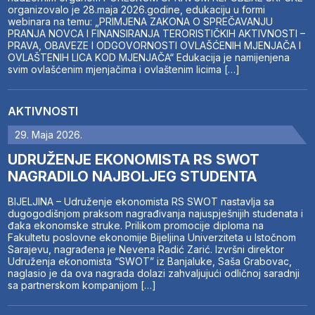
organizovalo je 28.maja 2026.godine, edukaciju u formi
webinara na temu: „PRIMJENA ZAKONA O SPREČAVANJU
PRANJA NOVCA I FINANSIRANJA TERORISTIČKIH AKTIVNOSTI –
PRAVA, OBAVEZE I ODGOVORNOSTI OVLAŠĆENIH MJENJAČA I
OVLAŠTENIH LICA KOD MJENJAČA“ Edukacija je namijenjena
svim ovlašćenim mjenjačima i ovlaštenim licima […]
AKTIVNOSTI
29. Maja 2026.
UDRUŽENJE EKONOMISTA RS SWOT
NAGRADILO NAJBOLJEG STUDENTA
BIJELJINA – Udruženje ekonomista RS SWOT nastavlja sa
dugogodišnjom praksom nagrađivanja najuspješnijih studenata i
đaka ekonomske struke. Prilikom promocije diploma na
Fakultetu poslovne ekonomije Bijeljina Univerziteta u Istočnom
Sarajevu, nagrađena je Nevena Radić Zarić. Izvršni direktor
Udruženja ekonomista “SWOT” iz Banjaluke, Saša Grabovac,
naglasio je da ova nagrada dolazi zahvaljujući odličnoj saradnji
sa partnerskom kompanijom […]