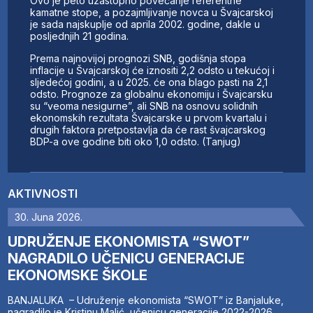
Ovo je peto uzastopno povećanje referentne
kamatne stope, a pozajmljivanje novca u Švajcarskoj
je sada najskuplje od aprila 2002. godine, dakle u
posljednjih 21 godina.
Prema najnovijoj prognozi SNB, godišnja stopa
inflacije u Švajcarskoj će iznositi 2,2 odsto u tekućoj i
sljedećoj godini, a u 2025. će ona blago pasti na 2,1
odsto. Prognoze za globalnu ekonomiju i Švajcarsku
su “veoma nesigurne”, ali SNB na osnovu solidnih
ekonomskih rezultata Švajcarske u prvom kvartalu i
drugih faktora pretpostavlja da će rast švajcarskog
BDP-a ove godine biti oko 1,0 odsto. (Tanjug)
AKTIVNOSTI
30. Juna 2026.
UDRUŽENJE EKONOMISTA “SWOT”
NAGRADILO UČENICU GENERACIJE
EKONOMSKE ŠKOLE
BANJALUKA – Udruženje ekonomista “SWOT” iz Banjaluke,
nagradilo je Kristinu Malić, učenicu generacije 2022-2026