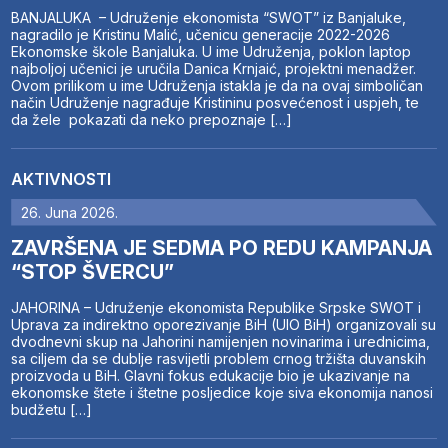
BANJALUKA – Udruženje ekonomista “SWOT” iz Banjaluke,
nagradilo je Kristinu Malić, učenicu generacije 2022-2026
Ekonomske škole Banjaluka. U ime Udruženja, poklon laptop
najboljoj učenici je uručila Danica Krnjaić, projektni menadžer.
Ovom prilikom u ime Udruženja istakla je da na ovaj simboličan
način Udruženje nagrađuje Kristininu posvećenost i uspjeh, te
da žele pokazati da neko prepoznaje […]
AKTIVNOSTI
26. Juna 2026.
ZAVRŠENA JE SEDMA PO REDU KAMPANJA
“STOP ŠVERCU”
JAHORINA – Udruženje ekonomista Republike Srpske SWOT i
Uprava za indirektno oporezivanje BiH (UIO BiH) organizovali su
dvodnevni skup na Jahorini namijenjen novinarima i urednicima,
sa ciljem da se dublje rasvijetli problem crnog tržišta duvanskih
proizvoda u BiH. Glavni fokus edukacije bio je ukazivanje na
ekonomske štete i štetne posljedice koje siva ekonomija nanosi
budžetu […]