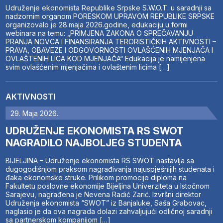
Udruženje ekonomista Republike Srpske S.W.O.T. u saradnji sa
nadzornim organom PORESKOM UPRAVOM REPUBLIKE SRPSKE
organizovalo je 28.maja 2026.godine, edukaciju u formi
webinara na temu: „PRIMJENA ZAKONA O SPREČAVANJU
PRANJA NOVCA I FINANSIRANJA TERORISTIČKIH AKTIVNOSTI –
PRAVA, OBAVEZE I ODGOVORNOSTI OVLAŠĆENIH MJENJAČA I
OVLAŠTENIH LICA KOD MJENJAČA“ Edukacija je namijenjena
svim ovlašćenim mjenjačima i ovlaštenim licima […]
AKTIVNOSTI
29. Maja 2026.
UDRUŽENJE EKONOMISTA RS SWOT
NAGRADILO NAJBOLJEG STUDENTA
BIJELJINA – Udruženje ekonomista RS SWOT nastavlja sa
dugogodišnjom praksom nagrađivanja najuspješnijih studenata i
đaka ekonomske struke. Prilikom promocije diploma na
Fakultetu poslovne ekonomije Bijeljina Univerziteta u Istočnom
Sarajevu, nagrađena je Nevena Radić Zarić. Izvršni direktor
Udruženja ekonomista “SWOT” iz Banjaluke, Saša Grabovac,
naglasio je da ova nagrada dolazi zahvaljujući odličnoj saradnji
sa partnerskom kompanijom […]