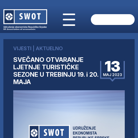
POČETNA
O NAMA
VIJESTI
|
AKTUELNO
VIJESTI
SVEČANO OTVARANJE
AKTUELNO
13
LJETNJE TURISTIČKE
ANALIZE
SEZONE U TREBINJU 19. i 20.
MAJ 2023
KOMPANIJE
MAJA
FINANSIJE
IZ STRANIH MEDIJA
AKTIVNOSTI
SWOT INTERVJU
UČLANI SE
KONTAKT