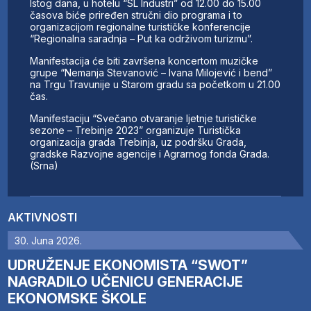
Istog dana, u hotelu “SL Industri” od 12.00 do 15.00
časova biće priređen stručni dio programa i to
organizacijom regionalne turističke konferencije
“Regionalna saradnja – Put ka održivom turizmu”.
Manifestacija će biti završena koncertom muzičke
grupe “Nemanja Stevanović – Ivana Milojević i bend”
na Trgu Travunije u Starom gradu sa početkom u 21.00
čas.
Manifestaciju “Svečano otvaranje ljetnje turističke
sezone – Trebinje 2023” organizuje Turistička
organizacija grada Trebinja, uz podršku Grada,
gradske Razvojne agencije i Agrarnog fonda Grada.
(Srna)
AKTIVNOSTI
30. Juna 2026.
UDRUŽENJE EKONOMISTA “SWOT”
NAGRADILO UČENICU GENERACIJE
EKONOMSKE ŠKOLE