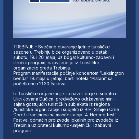
TREBINJE – Svečano otvaranje ljetnje turističke
sezone u Trebinju biće organizovano u petak i
subotu, 19. i 20. maja, uz bogat kulturno-zabavni i
stručni program, najavljeno je iz Turističke
organizacije grada Trebinja.
Program manifestacije počinje koncertom “Leksington
benda” 19. maja u ljetnjoj bašti hotela “Platani” sa
početkom u 21.30 časova.
Iz Turističke organizacije su naveli da je u subotu u
Ulici Jovana Dučića, predviđeno održavanje mini-
sajma gostujućih turističkih subjekata iz regiona
/turističke organizacije i subjekti iz BiH, Srbije i Crne
Gore/ i tradicionalna manifestacija “4. Herceg fest” –
Festival domaćih proizvoda lokalnih proizvođača iz
Trebinja uz prateći kulturno-umjetnički i zabavni
program.