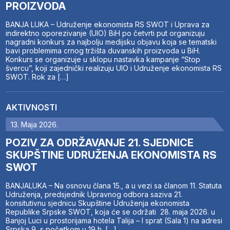
PROIZVODA
BANJA LUKA – Udruženje ekonomista RS SWOT i Uprava za
indirektno oporezivanje (UIO) BiH po četvrti put organizuju
nagradni konkurs za najbolju medijsku objavu koja se tematski
bavi problemima crnog tržišta duvanskih proizvoda u BiH.
Konkurs se organizuje u sklopu nastavka kampanje “Stop
švercu”, koji zajednički realizuju UIO i Udruženje ekonomista RS
SWOT. Rok za […]
AKTIVNOSTI
13. Maja 2026.
POZIV ZA ODRŽAVANJE 21. SJEDNICE
SKUPŠTINE UDRUŽENJA EKONOMISTA RS
SWOT
BANJALUKA – Na osnovu člana 15., a u vezi sa članom 11. Statuta
Udruženja, predsjednik Upravnog odbora saziva 21.
konsitutivnu sjednicu Skupštine Udruženja ekonomista
Republike Srpske SWOT, koja će se održati 28. maja 2026. u
Banjoj Luci u prostorijama hotela Talija – I sprat (Sala 1) na adresi
Srpska 9, s početkom u 19 h. […]