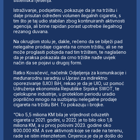
sistemska rješenja.
Istraživanje, podsjetimo, pokazuje da je na tržištu i
dalje prisutan određeni volumen ilegalnih cigareta, s
tim što je taj udio stabilan zbog kontinuiranih aktivnosti
agencija, ali brine rapidan porast upotrebe ilegalnog
rezanog duvana.
Na okruglom stolu je, dakle, rečeno da se bilježi pad
nelegalne prodaje cigareta na crnom tržištu, ali se ne
može proglasiti pobjeda nad tim tržištem, te naglašeno
da je praksa pokazala da crno tržište nađe uvijek
način da se pojavi u drugoj formi.
Ratko Kovačević, načelnik Odjeljenja za komunikacije i
međunarodnu saradnju u Upravi za indirektno
oporezivanje (UIO) BiH, rekao je da je UIO, uz pomoć
Udruženja ekonomista Republike Srpske SWOT, te
cjelokupne industrije, u proteklom periodu uradio
poprilično mnogo na suzbijanju nelegalne prodaje
cigareta na tržištu BiH. To pokazuju i brojke.
“Oko 5,5 miliona KM bila je vrijednost oduzetih
cigareta u 2021. godini, u 2022. je to bilo oko 1,8
miliona KM, a u prvoj polovini 2023. godine oko
800.000 KM. A sve aktivnosti koje se rade na terenu,
rade se istim intenzitetom. Činjenica je da je došlo do