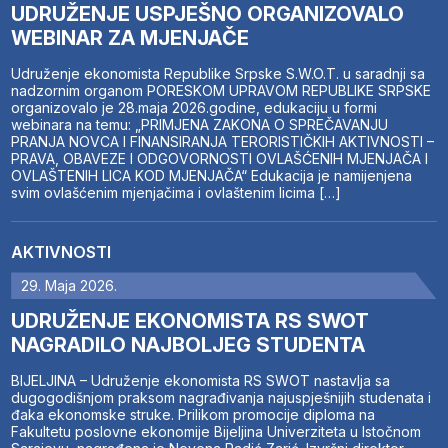
UDRUŽENJE USPJEŠNO ORGANIZOVALO
WEBINAR ZA MJENJAČE
Udruženje ekonomista Republike Srpske S.W.O.T. u saradnji sa
nadzornim organom PORESKOM UPRAVOM REPUBLIKE SRPSKE
organizovalo je 28.maja 2026.godine, edukaciju u formi
webinara na temu: „PRIMJENA ZAKONA O SPREČAVANJU
PRANJA NOVCA I FINANSIRANJA TERORISTIČKIH AKTIVNOSTI –
PRAVA, OBAVEZE I ODGOVORNOSTI OVLAŠĆENIH MJENJAČA I
OVLAŠTENIH LICA KOD MJENJAČA“ Edukacija je namijenjena
svim ovlašćenim mjenjačima i ovlaštenim licima […]
AKTIVNOSTI
29. Maja 2026.
UDRUŽENJE EKONOMISTA RS SWOT
NAGRADILO NAJBOLJEG STUDENTA
BIJELJINA – Udruženje ekonomista RS SWOT nastavlja sa
dugogodišnjom praksom nagrađivanja najuspješnijih studenata i
đaka ekonomske struke. Prilikom promocije diploma na
Fakultetu poslovne ekonomije Bijeljina Univerziteta u Istočnom