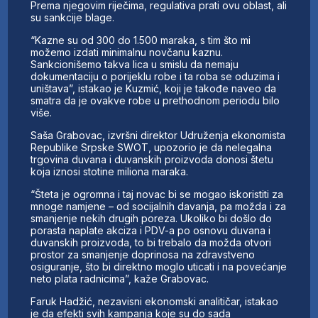
Prema njegovim riječima, regulativa prati ovu oblast, ali
su sankcije blage.
“Kazne su od 300 do 1.500 maraka, s tim što mi
možemo izdati minimalnu novčanu kaznu.
Sankcionišemo takva lica u smislu da nemaju
dokumentaciju o porijeklu robe i ta roba se oduzima i
uništava”, istakao je Kuzmić, koji je takođe naveo da
smatra da je ovakve robe u prethodnom periodu bilo
više.
Saša Grabovac, izvršni direktor Udruženja ekonomista
Republike Srpske SWOT, upozorio je da nelegalna
trgovina duvana i duvanskih proizvoda donosi štetu
koja iznosi stotine miliona maraka.
“Šteta je ogromna i taj novac bi se mogao iskoristiti za
mnoge namjene – od socijalnih davanja, pa možda i za
smanjenje nekih drugih poreza. Ukoliko bi došlo do
porasta naplate akciza i PDV-a po osnovu duvana i
duvanskih proizvoda, to bi trebalo da možda otvori
prostor za smanjenje doprinosa na zdravstveno
osiguranje, što bi direktno moglo uticati i na povećanje
neto plata radnicima”, kaže Grabovac.
Faruk Hadžić, nezavisni ekonomski analitičar, istakao
je da efekti svih kampanja koje su do sada