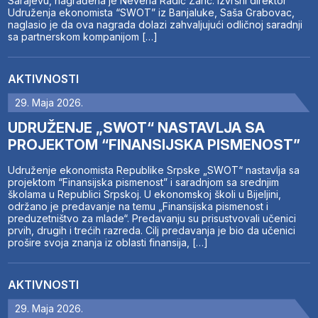
Sarajevu, nagrađena je Nevena Radić Zarić. Izvršni direktor
Udruženja ekonomista “SWOT” iz Banjaluke, Saša Grabovac,
naglasio je da ova nagrada dolazi zahvaljujući odličnoj saradnji
sa partnerskom kompanijom […]
AKTIVNOSTI
29. Maja 2026.
UDRUŽENJE „SWOT“ NASTAVLJA SA
PROJEKTOM “FINANSIJSKA PISMENOST”
Udruženje ekonomista Republike Srpske „SWOT“ nastavlja sa
projektom “Finansijska pismenost” i saradnjom sa srednjim
školama u Republici Srpskoj. U ekonomskoj školi u Bijeljini,
održano je predavanje na temu „Finansijska pismenost i
preduzetništvo za mlade“. Predavanju su prisustvovali učenici
prvih, drugih i trećih razreda. Cilj predavanja je bio da učenici
prošire svoja znanja iz oblasti finansija, […]
AKTIVNOSTI
29. Maja 2026.