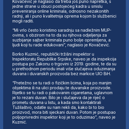
Kovačević je naglasio da treba još puno napretka, s
jedne strane u obuci postojećeg kadra u smislu
preveniranja online kriminala, odnosno nezakonitih
radnji, ali i puno kvalitetnija oprema kojom bi službenici
mogli raditi.
“Mi vrlo često koristimo saradnju sa nadležnim MUP-
ovima, s obzirom na to da su njihova odjeljenja za
suzbijanje sajber kriminala puno bolje opremljena, a
ljudi koji tu rade edukovani”, naglasio je Kovačević.
Borko Kuzmić, republički tržišni inspektor u
Inspektoratu Republike Srpske, naveo je da inspekcija
postupa po Zakonu o trgovini iz 2019. godine, te da su
u prethodnom periodu imali više slučajeva oduzimanja
duvana i duvanskih proizvoda bez markice UIO BiH.
“Pretežno se tu radi o fizičkim licima, koja po manjim
objektima ili na ulici prodaju te duvanske proizvode.
Rijetko se tu radi o pakovanim cigaretama, uglavnom
je to rezani duvan. Bilo je i slučajeva da je riječ o
prometu duvana u listu, a kada smo kontaktirali
Tužilaštvo, odatle su nam rekli da, kako bi to bio
proizvod, mora biti sjeckani duvan. Potom je postupao
poljoprivredni inspektor koji je to oduzimao”, naveo je
Kuzmić.