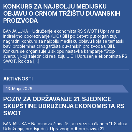
KONKURS ZA NAJBOLJU MEDIJSKU
OBJAVU O CRNOM TRŽIŠTU DUVANSKIH
PROIZVODA
BANJA LUKA – Udruženje ekonomista RS SWOT i Uprava za
indirektno oporezivanje (UIO) BiH po četvrti put organizuju
nagradni konkurs za najbolju medijsku objavu koja se tematski
bavi problemima crnog tržišta duvanskih proizvoda u BiH.
Konkurs se organizuje u sklopu nastavka kampanje “Stop
švercu”, koji zajednički realizuju UIO i Udruženje ekonomista RS
SWOT. Rok za […]
AKTIVNOSTI
13. Maja 2026.
POZIV ZA ODRŽAVANJE 21. SJEDNICE
SKUPŠTINE UDRUŽENJA EKONOMISTA RS
SWOT
BANJALUKA – Na osnovu člana 15., a u vezi sa članom 11. Statuta
Udruženja, predsjednik Upravnog odbora saziva 21.