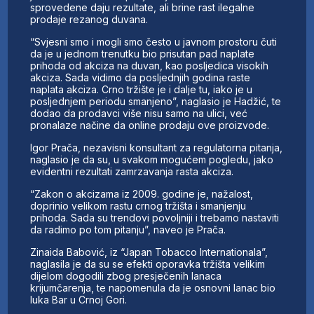
sprovedene daju rezultate, ali brine rast ilegalne
prodaje rezanog duvana.
“Svjesni smo i mogli smo često u javnom prostoru čuti
da je u jednom trenutku bio prisutan pad naplate
prihoda od akciza na duvan, kao posljedica visokih
akciza. Sada vidimo da posljednjih godina raste
naplata akciza. Crno tržište je i dalje tu, iako je u
posljednjem periodu smanjeno”, naglasio je Hadžić, te
dodao da prodavci više nisu samo na ulici, već
pronalaze načine da online prodaju ove proizvode.
Igor Prača, nezavisni konsultant za regulatorna pitanja,
naglasio je da su, u svakom mogućem pogledu, jako
evidentni rezultati zamrzavanja rasta akciza.
“Zakon o akcizama iz 2009. godine je, nažalost,
doprinio velikom rastu crnog tržišta i smanjenju
prihoda. Sada su trendovi povoljniji i trebamo nastaviti
da radimo po tom pitanju”, naveo je Prača.
Zinaida Babović, iz “Japan Tobacco Internationala”,
naglasila je da su se efekti oporavka tržišta velikim
dijelom dogodili zbog presječenih lanaca
krijumčarenja, te napomenula da je osnovni lanac bio
luka Bar u Crnoj Gori.