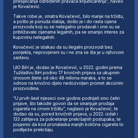
presijecanja određenih pravaca krijumčarenja”, naveo
je Kovačević.
Takve robe je, smatra Kovačević, bilo manje na tržištu,
a pošto je ponuda slabija, došlo je i do rasta cijena
proizvoda koji su se nelegalno prodavali i one su se
približavale cijenama legalnih, pa se smanjio interes za
kupovinu nelegalnih.
Kovačević je istakao da su ilegalni proizvodi bez
porijekla, neprovjereni su i ne zna se šta je u njihovom
sastavu.
UIO BiH je, dodao je Kovačević, u 2022. godini prema
Tužilaštvu BiH podnio 17 krivičnih prijava sa ukupnim
iznosom štete od oko 48 miliona maraka, a to se
odnosi na krivično djelo nedozvoljen promet akciznim
proizvodima.
“U prvih šest mjeseci ove godine podnijeli smo četiri
prijave, što takođe govori da se smanjuje prodaja
cigareta na crnom tržištu”, naglasio je Kovačević, te
dodao da su, pored krivičnih prijava, u 2022. izdali i
133 zahtjeva za pokretanje prekršajnih postupaka, te
pojasnio da kod pronalaska manjih količina cigareta to
podliježe prekršaju.