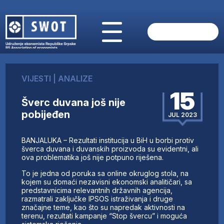
POČETNA
O NAMA
VIJESTI
|
ANALIZE
VIJESTI
15
AKTUELNO
Šverc duvana još nije
ANALIZE
pobijeđen
JUL 2023
KOMPANIJE
FINANSIJE
BANJALUKA – Rezultati institucija u BiH u borbi protiv
IZ STRANIH MEDIJA
šverca duvana i duvanskih proizvoda su evidentni, ali
ova problematika još nije potpuno riješena.
AKTIVNOSTI
To je jedna od poruka sa online okruglog stola, na
SWOT INTERVJU
kojem su domaći nezavisni ekonomski analitičari, sa
UČLANI SE
predstavnicima relevantnih državnih agencija,
razmatrali zaključke IPSOS istraživanja i druge
KONTAKT
značajne teme, kao što su napredak aktivnosti na
terenu, rezultati kampanje “Stop švercu” i moguća