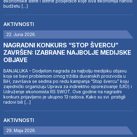
ekonomske štete i štetne posljedice koje siva ekonomija nanosi
budžetu […]
AKTIVNOSTI
22. Juna 2026.
NAGRADNI KONKURS “STOP ŠVERCU”
ZAVRŠEN: IZABRANE NAJBOLJE MEDIJSKE
OBJAVE
BANJALUKA – Dodjelom nagrada za najbolju medijsku objavu
koja se bavi problemom crnog tržišta duvanskih proizvoda u
BiH, završava se sedma po redu kampanja “Stop švercu” koju
zajednički organizuju Uprava za indirektno oporezivanje (UIO) i
Udruženje ekonomista RS SWOT. Ove godine na nagradni
konkurs prijavljeno je ukupno 13 radova. Kako su svi pristigli
radovi bili […]
AKTIVNOSTI
29. Maja 2026.