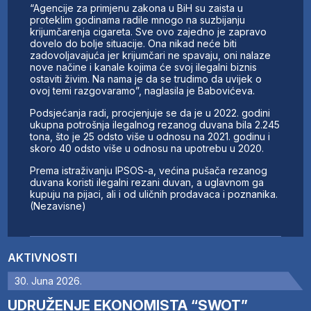
“Agencije za primjenu zakona u BiH su zaista u
proteklim godinama radile mnogo na suzbijanju
krijumčarenja cigareta. Sve ovo zajedno je zapravo
dovelo do bolje situacije. Ona nikad neće biti
zadovoljavajuća jer krijumčari ne spavaju, oni nalaze
nove načine i kanale kojima će svoj ilegalni biznis
ostaviti živim. Na nama je da se trudimo da uvijek o
ovoj temi razgovaramo”, naglasila je Babovićeva.
Podsjećanja radi, procjenjuje se da je u 2022. godini
ukupna potrošnja ilegalnog rezanog duvana bila 2.245
tona, što je 25 odsto više u odnosu na 2021. godinu i
skoro 40 odsto više u odnosu na upotrebu u 2020.
Prema istraživanju IPSOS-a, većina pušača rezanog
duvana koristi ilegalni rezani duvan, a uglavnom ga
kupuju na pijaci, ali i od uličnih prodavaca i poznanika.
(Nezavisne)
AKTIVNOSTI
30. Juna 2026.
UDRUŽENJE EKONOMISTA “SWOT”