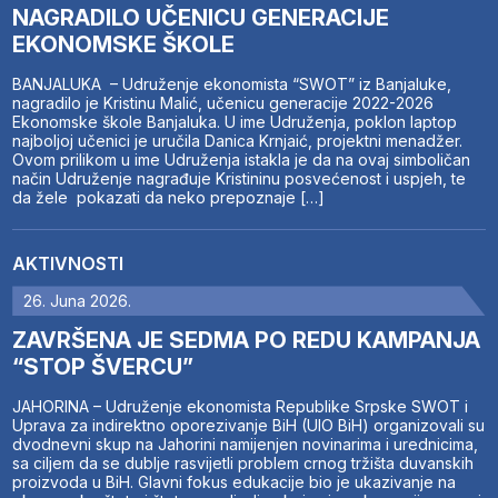
NAGRADILO UČENICU GENERACIJE
EKONOMSKE ŠKOLE
BANJALUKA – Udruženje ekonomista “SWOT” iz Banjaluke,
nagradilo je Kristinu Malić, učenicu generacije 2022-2026
Ekonomske škole Banjaluka. U ime Udruženja, poklon laptop
najboljoj učenici je uručila Danica Krnjaić, projektni menadžer.
Ovom prilikom u ime Udruženja istakla je da na ovaj simboličan
način Udruženje nagrađuje Kristininu posvećenost i uspjeh, te
da žele pokazati da neko prepoznaje […]
AKTIVNOSTI
26. Juna 2026.
ZAVRŠENA JE SEDMA PO REDU KAMPANJA
“STOP ŠVERCU”
JAHORINA – Udruženje ekonomista Republike Srpske SWOT i
Uprava za indirektno oporezivanje BiH (UIO BiH) organizovali su
dvodnevni skup na Jahorini namijenjen novinarima i urednicima,
sa ciljem da se dublje rasvijetli problem crnog tržišta duvanskih
proizvoda u BiH. Glavni fokus edukacije bio je ukazivanje na