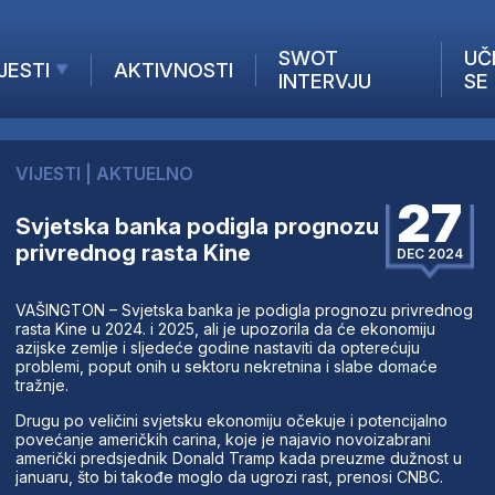
SWOT
UČ
JESTI
AKTIVNOSTI
INTERVJU
SE
AKTUELNO
ANALIZE
VIJESTI
|
AKTUELNO
KOMPANIJE
27
INANSIJE
Svjetska banka podigla prognozu
privrednog rasta Kine
Z STRANIH MEDIJA
DEC 2024
VAŠINGTON – Svjetska banka je podigla prognozu privrednog
rasta Kine u 2024. i 2025, ali je upozorila da će ekonomiju
azijske zemlje i sljedeće godine nastaviti da opterećuju
problemi, poput onih u sektoru nekretnina i slabe domaće
tražnje.
Drugu po veličini svjetsku ekonomiju očekuje i potencijalno
povećanje američkih carina, koje je najavio novoizabrani
američki predsjednik Donald Tramp kada preuzme dužnost u
januaru, što bi takođe moglo da ugrozi rast, prenosi CNBC.