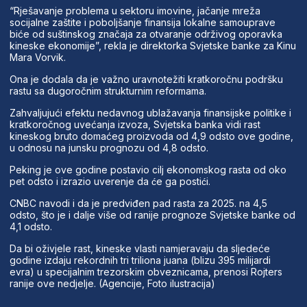
“Rješavanje problema u sektoru imovine, jačanje mreža
socijalne zaštite i poboljšanje finansija lokalne samouprave
biće od suštinskog značaja za otvaranje održivog oporavka
kineske ekonomije”, rekla je direktorka Svjetske banke za Kinu
Mara Vorvik.
Ona je dodala da je važno uravnotežiti kratkoročnu podršku
rastu sa dugoročnim strukturnim reformama.
Zahvaljujući efektu nedavnog ublažavanja finansijske politike i
kratkoročnog uvećanja izvoza, Svjetska banka vidi rast
kineskog bruto domaćeg proizvoda od 4,9 odsto ove godine,
u odnosu na junsku prognozu od 4,8 odsto.
Peking je ove godine postavio cilj ekonomskog rasta od oko
pet odsto i izrazio uverenje da će ga postići.
CNBC navodi i da je predviđen pad rasta za 2025. na 4,5
odsto, što je i dalje više od ranije prognoze Svjetske banke od
4,1 odsto.
Da bi oživjele rast, kineske vlasti namjeravaju da sljedeće
godine izdaju rekordnih tri triliona juana (blizu 395 milijardi
evra) u specijalnim trezorskim obveznicama, prenosi Rojters
ranije ove nedjelje. (Agencije, Foto ilustracija)