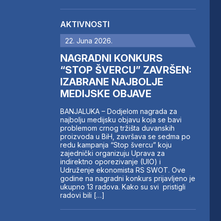
AKTIVNOSTI
22. Juna 2026.
NAGRADNI KONKURS
“STOP ŠVERCU” ZAVRŠEN:
IZABRANE NAJBOLJE
MEDIJSKE OBJAVE
BANJALUKA – Dodjelom nagrada za
najbolju medijsku objavu koja se bavi
problemom crnog tržišta duvanskih
proizvoda u BiH, završava se sedma po
redu kampanja “Stop švercu” koju
zajednički organizuju Uprava za
indirektno oporezivanje (UIO) i
Udruženje ekonomista RS SWOT. Ove
godine na nagradni konkurs prijavljeno je
ukupno 13 radova. Kako su svi pristigli
radovi bili […]