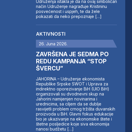
Udruženja istakla je da na ovaj simboličan
način Udruženje nagrađuje Kristininu
posvećenost i uspjeh, te da žele
pokazati da neko prepoznaje […]
AKTIVNOSTI
26. Juna 2026.
ZAVRŠENA JE SEDMA PO
REDU KAMPANJA “STOP
ŠVERCU”
JAHORINA – Udruženje ekonomista
Republike Srpske SWOT i Uprava za
indirektno oporezivanje BiH (UIO BiH)
organizovali su dvodnevni skup na
Jahorini namijenjen novinarima i
urednicima, sa ciljem da se dublje
rasvijetli problem crnog tržišta duvanskih
proizvoda u BiH. Glavni fokus edukacije
bio je ukazivanje na ekonomske štete i
štetne posljedice koje siva ekonomija
nanosi budžetu […]