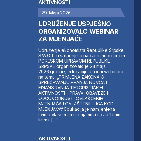
AKTIVNOSTI
29. Maja 2026.
UDRUŽENJE USPJEŠNO
ORGANIZOVALO WEBINAR
ZA MJENJAČE
Udruženje ekonomista Republike Srpske
S.W.O.T. u saradnji sa nadzornim organom
PORESKOM UPRAVOM REPUBLIKE
SRPSKE organizovalo je 28.maja
2026.godine, edukaciju u formi webinara
na temu: „PRIMJENA ZAKONA O
SPREČAVANJU PRANJA NOVCA I
FINANSIRANJA TERORISTIČKIH
AKTIVNOSTI – PRAVA, OBAVEZE I
ODGOVORNOSTI OVLAŠĆENIH
MJENJAČA I OVLAŠTENIH LICA KOD
MJENJAČA“ Edukacija je namijenjena
svim ovlašćenim mjenjačima i ovlaštenim
licima […]
AKTIVNOSTI