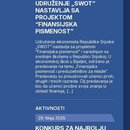
UDRUŽENJE „SWOT“
NASTAVLJA SA
PROJEKTOM
“FINANSIJSKA
PISMENOST”
Udruženje ekonomista Republike Srpske
„SWOT“ nastavlja sa projektom
“Finansijska pismenost” i saradnjom sa
srednjim školama u Republici Srpskoj. U
ekonomskoj školi u Bijeljini, održano je
predavanje na temu „Finansijska
pismenost i preduzetništvo za mlade“.
Predavanju su prisustvovali učenici prvih,
drugih i trećih razreda. Cilj predavanja je
bio da učenici prošire svoja znanja iz
oblasti finansija, […]
AKTIVNOSTI
29. Maja 2026.
KONKURS ZA NAJBOLJU