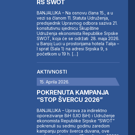
RS SWOT
BANJALUKA – Na osnovu člana 15., a u
vezi sa članom 11. Statuta Udruženja,
predsjednik Upravnog odbora saziva 21.
konsitutivnu sjednicu Skupštine
Udruženja ekonomista Republike Srpske
SWOT, koja će se održati 28. maja 2026.
u Banjoj Luci u prostorijama hotela Talija –
I sprat (Sala 1) na adresi Srpska 9, s
početkom u 19 h. […]
AKTIVNOSTI
15. Aprila 2026.
POKRENUTA KAMPANJA
“STOP ŠVERCU 2026”
BANJALUKA – Uprava za indirektno
oporezivanje BiH (UIO BiH) i Udruženje
ekonomista Republike Srpske “SWOT”
pokrenuli su sedmu godinu zaredom
kampanju protiv šverca duvana, ove