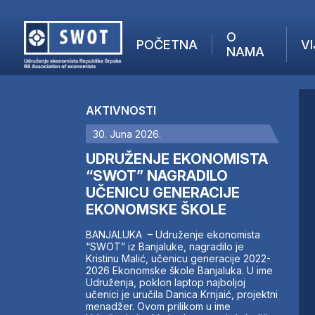
O
POČETNA
VI
NAMA
POČETNA
O NAMA
AKTIVNOSTI
VIJESTI
30. Juna 2026.
AKTUELNO
F
ANALIZE
UDRUŽENJE EKONOMISTA
I
KOMPANIJE
“SWOT” NAGRADILO
UČENICU GENERACIJE
FINANSIJE
EKONOMSKE ŠKOLE
IZ STRANIH MEDIJA
AKTIVNOSTI
BANJALUKA – Udruženje ekonomista
“SWOT” iz Banjaluke, nagradilo je
SWOT INTERVJU
Kristinu Malić, učenicu generacije 2022-
UČLANI SE
2026 Ekonomske škole Banjaluka. U ime
Udruženja, poklon laptop najboljoj
KONTAKT
učenici je uručila Danica Krnjaić, projektni
menadžer. Ovom prilikom u ime