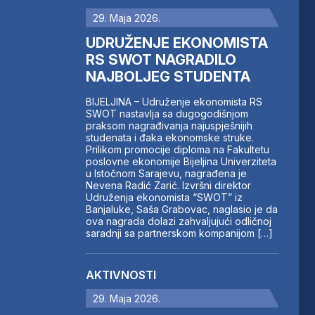
29. Maja 2026.
UDRUŽENJE EKONOMISTA
RS SWOT NAGRADILO
NAJBOLJEG STUDENTA
BIJELJINA – Udruženje ekonomista RS
SWOT nastavlja sa dugogodišnjom
praksom nagrađivanja najuspješnijih
studenata i đaka ekonomske struke.
Prilikom promocije diploma na Fakultetu
poslovne ekonomije Bijeljina Univerziteta
u Istočnom Sarajevu, nagrađena je
Nevena Radić Zarić. Izvršni direktor
Udruženja ekonomista “SWOT” iz
Banjaluke, Saša Grabovac, naglasio je da
ova nagrada dolazi zahvaljujući odličnoj
saradnji sa partnerskom kompanijom […]
AKTIVNOSTI
29. Maja 2026.