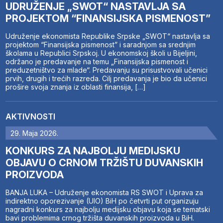
UDRUŽENJE „SWOT“ NASTAVLJA SA
PROJEKTOM “FINANSIJSKA PISMENOST”
Udruženje ekonomista Republike Srpske „SWOT“ nastavlja sa
projektom “Finansijska pismenost” i saradnjom sa srednjim
školama u Republici Srpskoj. U ekonomskoj školi u Bijeljini,
održano je predavanje na temu „Finansijska pismenost i
preduzetništvo za mlade“. Predavanju su prisustvovali učenici
prvih, drugih i trećih razreda. Cilj predavanja je bio da učenici
prošire svoja znanja iz oblasti finansija, […]
AKTIVNOSTI
29. Maja 2026.
KONKURS ZA NAJBOLJU MEDIJSKU
OBJAVU O CRNOM TRŽIŠTU DUVANSKIH
PROIZVODA
BANJA LUKA – Udruženje ekonomista RS SWOT i Uprava za
indirektno oporezivanje (UIO) BiH po četvrti put organizuju
nagradni konkurs za najbolju medijsku objavu koja se tematski
bavi problemima crnog tržišta duvanskih proizvoda u BiH.