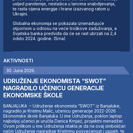
usljed pandemije, nestašica u lancima snabdijevanja,
te rasta cijena energije i hrane izazvanog ratom u
Ukrajini.
Globalna ekonomija se pokazala iznenađujuće
otpornom u odnosu na veće troškove zaduživanja, a
Svjetska banka predviđa da će se rast ubrzati na 2,4
odsto 2024. godine. (Srna)
AKTIVNOSTI
30. Juna 2026.
UDRUŽENJE EKONOMISTA “SWOT”
NAGRADILO UČENICU GENERACIJE
EKONOMSKE ŠKOLE
BANJALUKA – Udruženje ekonomista “SWOT” iz Banjaluke,
nagradilo je Kristinu Malić, učenicu generacije 2022-2026
Ekonomske škole Banjaluka. U ime Udruženja, poklon laptop
najboljoj učenici je uručila Danica Krnjaić, projektni menadžer.
Ovom prilikom u ime Udruženja istakla je da na ovaj simboličan
način Udruženje nagrađuje Kristininu posvećenost i uspjeh, te