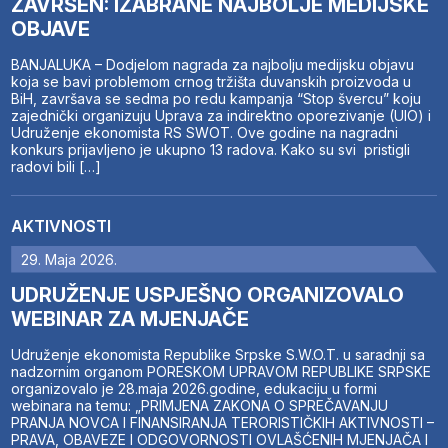
ZAVRŠEN: IZABRANE NAJBOLJE MEDIJSKE
OBJAVE
BANJALUKA – Dodjelom nagrada za najbolju medijsku objavu
koja se bavi problemom crnog tržišta duvanskih proizvoda u
BiH, završava se sedma po redu kampanja “Stop švercu” koju
zajednički organizuju Uprava za indirektno oporezivanje (UIO) i
Udruženje ekonomista RS SWOT. Ove godine na nagradni
konkurs prijavljeno je ukupno 13 radova. Kako su svi pristigli
radovi bili […]
AKTIVNOSTI
29. Maja 2026.
UDRUŽENJE USPJEŠNO ORGANIZOVALO
WEBINAR ZA MJENJAČE
Udruženje ekonomista Republike Srpske S.W.O.T. u saradnji sa
nadzornim organom PORESKOM UPRAVOM REPUBLIKE SRPSKE
organizovalo je 28.maja 2026.godine, edukaciju u formi
webinara na temu: „PRIMJENA ZAKONA O SPREČAVANJU
PRANJA NOVCA I FINANSIRANJA TERORISTIČKIH AKTIVNOSTI –
PRAVA, OBAVEZE I ODGOVORNOSTI OVLAŠĆENIH MJENJAČA I