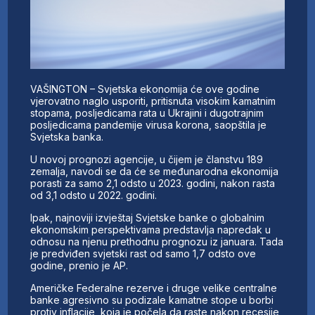
VAŠINGTON – Svjetska ekonomija će ove godine
vjerovatno naglo usporiti, pritisnuta visokim kamatnim
stopama, posljedicama rata u Ukrajini i dugotrajnim
posljedicama pandemije virusa korona, saopštila je
Svjetska banka.
U novoj prognozi agencije, u čijem je članstvu 189
zemalja, navodi se da će se međunarodna ekonomija
porasti za samo 2,1 odsto u 2023. godini, nakon rasta
od 3,1 odsto u 2022. godini.
Ipak, najnoviji izvještaj Svjetske banke o globalnim
ekonomskim perspektivama predstavlja napredak u
odnosu na njenu prethodnu prognozu iz januara. Tada
je predviđen svjetski rast od samo 1,7 odsto ove
godine, prenio je AP.
Američke Federalne rezerve i druge velike centralne
banke agresivno su podizale kamatne stope u borbi
protiv inflacije, koja je počela da raste nakon recesije