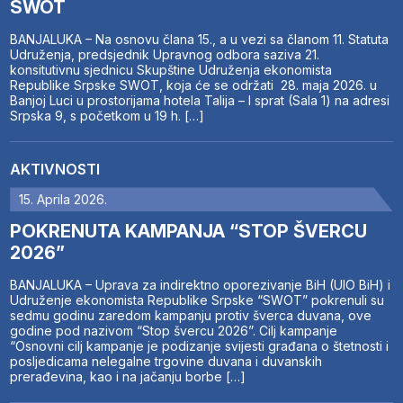
SWOT
BANJALUKA – Na osnovu člana 15., a u vezi sa članom 11. Statuta
Udruženja, predsjednik Upravnog odbora saziva 21.
konsitutivnu sjednicu Skupštine Udruženja ekonomista
Republike Srpske SWOT, koja će se održati 28. maja 2026. u
Banjoj Luci u prostorijama hotela Talija – I sprat (Sala 1) na adresi
Srpska 9, s početkom u 19 h. […]
AKTIVNOSTI
15. Aprila 2026.
POKRENUTA KAMPANJA “STOP ŠVERCU
2026”
BANJALUKA – Uprava za indirektno oporezivanje BiH (UIO BiH) i
Udruženje ekonomista Republike Srpske “SWOT” pokrenuli su
sedmu godinu zaredom kampanju protiv šverca duvana, ove
godine pod nazivom “Stop švercu 2026”. Cilj kampanje
“Osnovni cilj kampanje je podizanje svijesti građana o štetnosti i
posljedicama nelegalne trgovine duvana i duvanskih
prerađevina, kao i na jačanju borbe […]