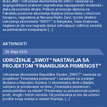
BIJELJINA – Udruženje ekonomista RS SWOT nastavlja sa
dugogodišnjom praksom nagrađivanja najuspješnijih studenata i
đaka ekonomske struke. Prilikom promocije diploma na
Fakultetu poslovne ekonomije Bijeljina Univerziteta u Istočnom
Sarajevu, nagrađena je Nevena Radić Zarić. Izvršni direktor
Udruženja ekonomista “SWOT” iz Banjaluke, Saša Grabovac,
naglasio je da ova nagrada dolazi zahvaljujući odličnoj saradnji
sa partnerskom kompanijom […]
AKTIVNOSTI
29. Maja 2026.
UDRUŽENJE „SWOT“ NASTAVLJA SA
PROJEKTOM “FINANSIJSKA PISMENOST”
Udruženje ekonomista Republike Srpske „SWOT“ nastavlja sa
projektom “Finansijska pismenost” i saradnjom sa srednjim
školama u Republici Srpskoj. U ekonomskoj školi u Bijeljini,
održano je predavanje na temu „Finansijska pismenost i
preduzetništvo za mlade“. Predavanju su prisustvovali učenici
prvih, drugih i trećih razreda. Cilj predavanja je bio da učenici
prošire svoja znanja iz oblasti finansija, […]