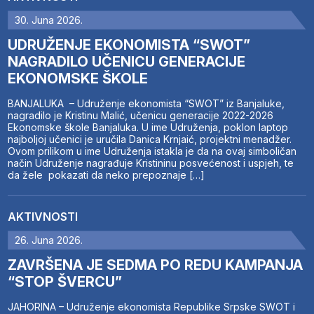
30. Juna 2026.
UDRUŽENJE EKONOMISTA “SWOT”
NAGRADILO UČENICU GENERACIJE
EKONOMSKE ŠKOLE
BANJALUKA – Udruženje ekonomista “SWOT” iz Banjaluke,
nagradilo je Kristinu Malić, učenicu generacije 2022-2026
Ekonomske škole Banjaluka. U ime Udruženja, poklon laptop
najboljoj učenici je uručila Danica Krnjaić, projektni menadžer.
Ovom prilikom u ime Udruženja istakla je da na ovaj simboličan
način Udruženje nagrađuje Kristininu posvećenost i uspjeh, te
da žele pokazati da neko prepoznaje […]
AKTIVNOSTI
26. Juna 2026.
ZAVRŠENA JE SEDMA PO REDU KAMPANJA
“STOP ŠVERCU”
JAHORINA – Udruženje ekonomista Republike Srpske SWOT i