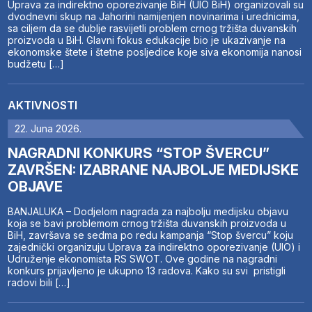
Uprava za indirektno oporezivanje BiH (UIO BiH) organizovali su
dvodnevni skup na Jahorini namijenjen novinarima i urednicima,
sa ciljem da se dublje rasvijetli problem crnog tržišta duvanskih
proizvoda u BiH. Glavni fokus edukacije bio je ukazivanje na
ekonomske štete i štetne posljedice koje siva ekonomija nanosi
budžetu […]
AKTIVNOSTI
22. Juna 2026.
NAGRADNI KONKURS “STOP ŠVERCU”
ZAVRŠEN: IZABRANE NAJBOLJE MEDIJSKE
OBJAVE
BANJALUKA – Dodjelom nagrada za najbolju medijsku objavu
koja se bavi problemom crnog tržišta duvanskih proizvoda u
BiH, završava se sedma po redu kampanja “Stop švercu” koju
zajednički organizuju Uprava za indirektno oporezivanje (UIO) i
Udruženje ekonomista RS SWOT. Ove godine na nagradni
konkurs prijavljeno je ukupno 13 radova. Kako su svi pristigli
radovi bili […]