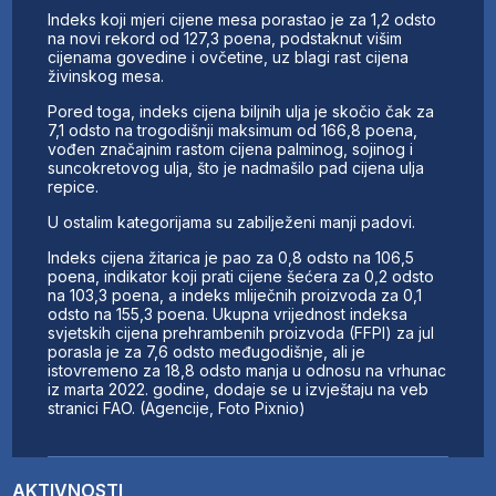
Indeks koji mjeri cijene mesa porastao je za 1,2 odsto
na novi rekord od 127,3 poena, podstaknut višim
cijenama govedine i ovčetine, uz blagi rast cijena
živinskog mesa.
Pored toga, indeks cijena biljnih ulja je skočio čak za
7,1 odsto na trogodišnji maksimum od 166,8 poena,
vođen značajnim rastom cijena palminog, sojinog i
suncokretovog ulja, što je nadmašilo pad cijena ulja
repice.
U ostalim kategorijama su zabilježeni manji padovi.
Indeks cijena žitarica je pao za 0,8 odsto na 106,5
poena, indikator koji prati cijene šećera za 0,2 odsto
na 103,3 poena, a indeks mliječnih proizvoda za 0,1
odsto na 155,3 poena. Ukupna vrijednost indeksa
svjetskih cijena prehrambenih proizvoda (FFPI) za jul
porasla je za 7,6 odsto međugodišnje, ali je
istovremeno za 18,8 odsto manja u odnosu na vrhunac
iz marta 2022. godine, dodaje se u izvještaju na veb
stranici FAO. (Agencije, Foto Pixnio)
AKTIVNOSTI