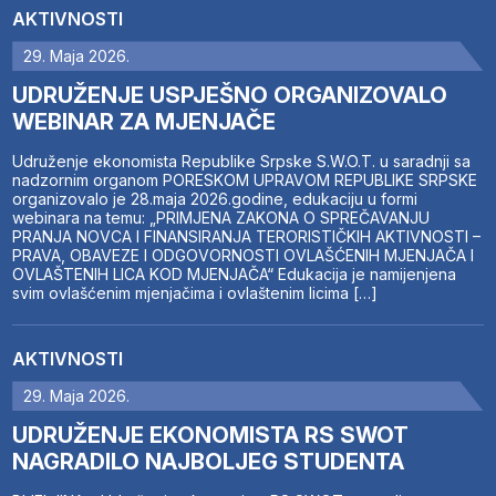
AKTIVNOSTI
29. Maja 2026.
UDRUŽENJE USPJEŠNO ORGANIZOVALO
WEBINAR ZA MJENJAČE
Udruženje ekonomista Republike Srpske S.W.O.T. u saradnji sa
nadzornim organom PORESKOM UPRAVOM REPUBLIKE SRPSKE
organizovalo je 28.maja 2026.godine, edukaciju u formi
webinara na temu: „PRIMJENA ZAKONA O SPREČAVANJU
PRANJA NOVCA I FINANSIRANJA TERORISTIČKIH AKTIVNOSTI –
PRAVA, OBAVEZE I ODGOVORNOSTI OVLAŠĆENIH MJENJAČA I
OVLAŠTENIH LICA KOD MJENJAČA“ Edukacija je namijenjena
svim ovlašćenim mjenjačima i ovlaštenim licima […]
AKTIVNOSTI
29. Maja 2026.
UDRUŽENJE EKONOMISTA RS SWOT
NAGRADILO NAJBOLJEG STUDENTA