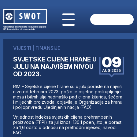
POČETNA
O NAMA
VIJESTI
|
FINANSIJE
VIJESTI
09
SVJETSKE CIJENE HRANE U
AKTUELNO
JULU NA NAJVIŠEM NIVOU
ANALIZE
AUG 2025
OD 2023.
KOMPANIJE
FINANSIJE
RIM – Svjetske cijene hrane su u julu porasle na najviši
IZ STRANIH MEDIJA
nivo od februara 2023, pošto je osjetno poskupljenje
mesa i biljnih ulja nadmašilo pad cijena žitarica, šećera
AKTIVNOSTI
i mliječnih proizvoda, objavila je Organizacija za hranu
i poljoprivredu Ujedinjenih nacija (FAO).
SWOT INTERVJU
UČLANI SE
Vrijednost indeksa svjetskih cijena prehrambenih
proizvoda (FFPI) za jul iznosi 130,1 poen, što je porast
KONTAKT
za 1,6 odsto u odnosu na prethodni mjesec, navodi
FAO.