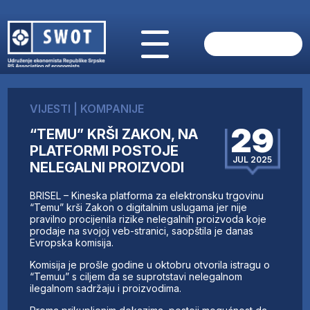
POČETNA
O NAMA
VIJESTI
|
KOMPANIJE
VIJESTI
29
“TEMU” KRŠI ZAKON, NA
AKTUELNO
PLATFORMI POSTOJE
ANALIZE
JUL 2025
NELEGALNI PROIZVODI
KOMPANIJE
FINANSIJE
BRISEL – Kineska platforma za elektronsku trgovinu
IZ STRANIH MEDIJA
“Temu” krši Zakon o digitalnim uslugama jer nije
pravilno procijenila rizike nelegalnih proizvoda koje
AKTIVNOSTI
prodaje na svojoj veb-stranici, saopštila je danas
Evropska komisija.
SWOT INTERVJU
UČLANI SE
Komisija je prošle godine u oktobru otvorila istragu o
“Temuu” s ciljem da se suprotstavi nelegalnom
KONTAKT
ilegalnom sadržaju i proizvodima.