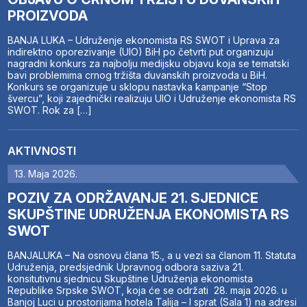
PROIZVODA
BANJA LUKA – Udruženje ekonomista RS SWOT i Uprava za
indirektno oporezivanje (UIO) BiH po četvrti put organizuju
nagradni konkurs za najbolju medijsku objavu koja se tematski
bavi problemima crnog tržišta duvanskih proizvoda u BiH.
Konkurs se organizuje u sklopu nastavka kampanje “Stop
švercu”, koji zajednički realizuju UIO i Udruženje ekonomista RS
SWOT. Rok za […]
AKTIVNOSTI
13. Maja 2026.
POZIV ZA ODRŽAVANJE 21. SJEDNICE
SKUPŠTINE UDRUŽENJA EKONOMISTA RS
SWOT
BANJALUKA – Na osnovu člana 15., a u vezi sa članom 11. Statuta
Udruženja, predsjednik Upravnog odbora saziva 21.
konsitutivnu sjednicu Skupštine Udruženja ekonomista
Republike Srpske SWOT, koja će se održati 28. maja 2026. u
Banjoj Luci u prostorijama hotela Talija – I sprat (Sala 1) na adresi