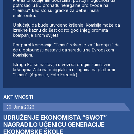
Prema prikupljenim dokazima, postoji mogućnost da
potrošači u EU pronađu nelegalne proizvode na
“Temuu”, kao što su igračke za bebe i mala
elektronika.
U slučaju da bude utvrđeno kršenje, Komisija može da
izrekne kaznu do šest odsto godišnjeg prometa
kompanije širom svijeta.
Portparol kompanije “Temu” rekao je za “Juronjuz” da
će u potpunosti nastaviti da sarađuju sa Evropskom
komisijom.
Istraga EU se nastavlja u vezi sa drugim sumnjivim
kršenjima Zakona o digitalnim uslugama na platformi
“Temu”. (Agencije, Foto Freepik)
AKTIVNOSTI
30. Juna 2026.
UDRUŽENJE EKONOMISTA “SWOT”
NAGRADILO UČENICU GENERACIJE
EKONOMSKE ŠKOLE