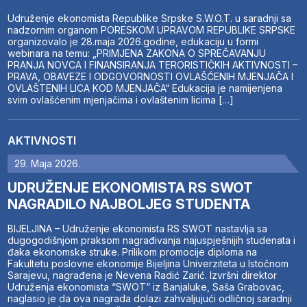
Udruženje ekonomista Republike Srpske S.W.O.T. u saradnji sa
nadzornim organom PORESKOM UPRAVOM REPUBLIKE SRPSKE
organizovalo je 28.maja 2026.godine, edukaciju u formi
webinara na temu: „PRIMJENA ZAKONA O SPREČAVANJU
PRANJA NOVCA I FINANSIRANJA TERORISTIČKIH AKTIVNOSTI –
PRAVA, OBAVEZE I ODGOVORNOSTI OVLAŠĆENIH MJENJAČA I
OVLAŠTENIH LICA KOD MJENJAČA“ Edukacija je namijenjena
svim ovlašćenim mjenjačima i ovlaštenim licima […]
AKTIVNOSTI
29. Maja 2026.
UDRUŽENJE EKONOMISTA RS SWOT
NAGRADILO NAJBOLJEG STUDENTA
BIJELJINA – Udruženje ekonomista RS SWOT nastavlja sa
dugogodišnjom praksom nagrađivanja najuspješnijih studenata i
đaka ekonomske struke. Prilikom promocije diploma na
Fakultetu poslovne ekonomije Bijeljina Univerziteta u Istočnom
Sarajevu, nagrađena je Nevena Radić Zarić. Izvršni direktor
Udruženja ekonomista “SWOT” iz Banjaluke, Saša Grabovac,
naglasio je da ova nagrada dolazi zahvaljujući odličnoj saradnji