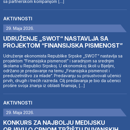
sa partnerskom kompanijom […]
AKTIVNOSTI
29. Maja 2026.
UDRUŽENJE „SWOT“ NASTAVLJA SA
PROJEKTOM “FINANSIJSKA PISMENOST”
Udruženje ekonomista Republike Srpske „SWOT“ nastavlja sa
projektom “Finansijska pismenost” i saradnjom sa srednjim
školama u Republici Srpskoj. U ekonomskoj školi u Bijeljini,
održano je predavanje na temu „Finansijska pismenost i
preduzetništvo za mlade“. Predavanju su prisustvovali učenici
prvih, drugih i trećih razreda. Cilj predavanja je bio da učenici
prošire svoja znanja iz oblasti finansija, […]
AKTIVNOSTI
29. Maja 2026.
KONKURS ZA NAJBOLJU MEDIJSKU
OBJAVU O CRNOM TRŽIŠTU DUVANSKIH