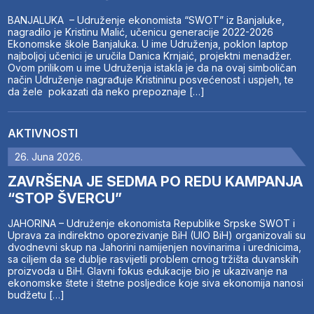
BANJALUKA – Udruženje ekonomista “SWOT” iz Banjaluke,
nagradilo je Kristinu Malić, učenicu generacije 2022-2026
Ekonomske škole Banjaluka. U ime Udruženja, poklon laptop
najboljoj učenici je uručila Danica Krnjaić, projektni menadžer.
Ovom prilikom u ime Udruženja istakla je da na ovaj simboličan
način Udruženje nagrađuje Kristininu posvećenost i uspjeh, te
da žele pokazati da neko prepoznaje […]
AKTIVNOSTI
26. Juna 2026.
ZAVRŠENA JE SEDMA PO REDU KAMPANJA
“STOP ŠVERCU”
JAHORINA – Udruženje ekonomista Republike Srpske SWOT i
Uprava za indirektno oporezivanje BiH (UIO BiH) organizovali su
dvodnevni skup na Jahorini namijenjen novinarima i urednicima,
sa ciljem da se dublje rasvijetli problem crnog tržišta duvanskih
proizvoda u BiH. Glavni fokus edukacije bio je ukazivanje na
ekonomske štete i štetne posljedice koje siva ekonomija nanosi
budžetu […]