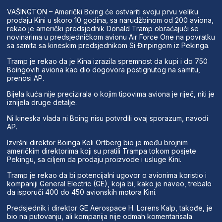
VAŠINGTON – Američki Boing će ostvariti svoju prvu veliku
prodaju Kini u skoro 10 godina, sa narudžbinom od 200 aviona,
rekao je američki predsjednik Donald Tramp obraćajući se
novinarima u predsjedničkom avionu Air Force One na povratku
sa samita sa kineskim predsjednikom Si Đinpingom iz Pekinga.
Tramp je rekao da je Kina izrazila spremnost da kupi i do 750
Boingovih aviona kao dio dogovora postignutog na samitu,
prenosi AP.
Bijela kuća nije precizirala o kojim tipovima aviona je riječ, niti je
iznijela druge detalje.
Ni kineska vlada ni Boing nisu potvrdili ovaj sporazum, navodi
AP.
Izvršni direktor Boinga Keli Ortberg bio je među brojnim
američkim direktorima koji su pratili Trampa tokom posjete
Pekingu, sa ciljem da prodaju proizvode i usluge Kini.
Tramp je rekao da bi potencijalni ugovor o avionima koristio i
kompaniji General Electric (GE), koja bi, kako je naveo, trebalo
da isporuči 400 do 450 avionskih motora Kini.
Predsjednik i direktor GE Aerospace H. Lorens Kalp, takođe, je
bio na putovanju, ali kompanija nije odmah komentarisala