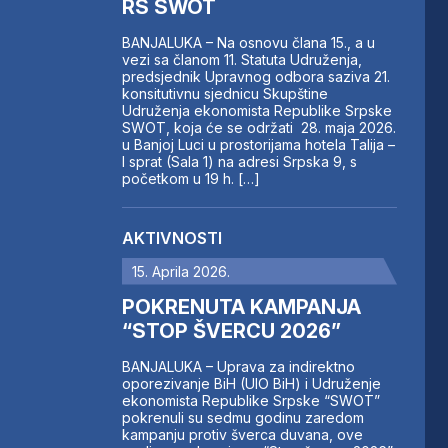
RS SWOT
BANJALUKA – Na osnovu člana 15., a u
vezi sa članom 11. Statuta Udruženja,
predsjednik Upravnog odbora saziva 21.
konsitutivnu sjednicu Skupštine
Udruženja ekonomista Republike Srpske
SWOT, koja će se održati 28. maja 2026.
u Banjoj Luci u prostorijama hotela Talija –
I sprat (Sala 1) na adresi Srpska 9, s
početkom u 19 h. […]
AKTIVNOSTI
15. Aprila 2026.
POKRENUTA KAMPANJA
“STOP ŠVERCU 2026”
BANJALUKA – Uprava za indirektno
oporezivanje BiH (UIO BiH) i Udruženje
ekonomista Republike Srpske “SWOT”
pokrenuli su sedmu godinu zaredom
kampanju protiv šverca duvana, ove