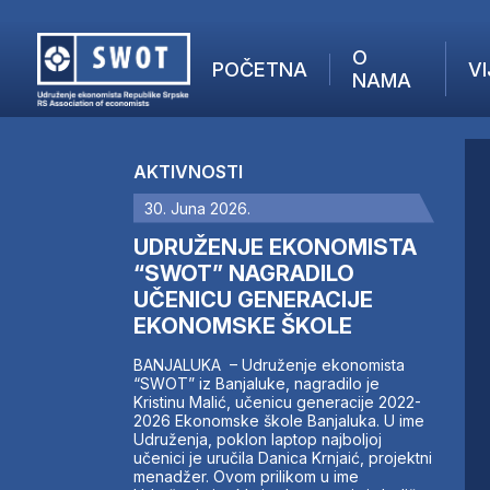
O
POČETNA
VI
NAMA
POČETNA
O NAMA
AKTIVNOSTI
VIJESTI
30. Juna 2026.
AKTUELNO
F
ANALIZE
UDRUŽENJE EKONOMISTA
I
KOMPANIJE
“SWOT” NAGRADILO
UČENICU GENERACIJE
FINANSIJE
EKONOMSKE ŠKOLE
IZ STRANIH MEDIJA
AKTIVNOSTI
BANJALUKA – Udruženje ekonomista
“SWOT” iz Banjaluke, nagradilo je
SWOT INTERVJU
Kristinu Malić, učenicu generacije 2022-
UČLANI SE
2026 Ekonomske škole Banjaluka. U ime
Udruženja, poklon laptop najboljoj
KONTAKT
učenici je uručila Danica Krnjaić, projektni
menadžer. Ovom prilikom u ime