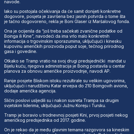
navode.
Iako su postojala očekivanja da će samit donijeti konkretne
dogovore, posjeta je završena bez jasnih potvrda o tome šta
je tačno dogovoreno, rekla je Boni Glaser iz Maršalovog fonda.
Ona je ocijenila da “još treba sačekati zvanične podatke od
Boinga ili Kine”, navodeći da ima vrlo malo konkretnih
informacija o trgovinskim sporazumima, uključujući i kinesku
kupovinu američkih proizvoda poput soje, tečnog prirodnog
gasa i govedine.
Otkako se Tramp vratio na svoj drugi predsjednički mandat u
Bijelu kuću, njegova administracija je Boing postavila u centar
planova za obnovu američke proizvodnje, navodi AP.
Ranije posjete Bliskom istoku rezultirale su velikim ugovorima,
uključujući i narudžbinu Katar ervejsa do 210 Boingovih aviona,
dodaje američka agencija.
Slični poslovi usljedili su i nakon susreta Trampa sa drugim
svjetskim liderima, uključujući Južnu Koreju i Tursku.
Tramp je boravio u trodnevnoj posjeti Kini, prvoj posjeti nekog
američkog predsjednika od 2017. godine.
On je rekao da je među glavnim temama razgovora sa kineskim