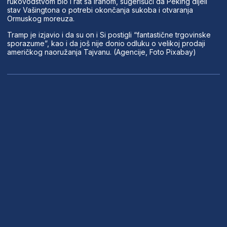
rukovodstvom bio i rat sa Iranom, sugerišući da Peking dijeli
stav Vašingtona o potrebi okončanja sukoba i otvaranja
Ormuskog moreuza.
Tramp je izjavio i da su on i Si postigli “fantastične trgovinske
sporazume”, kao i da još nije donio odluku o velikoj prodaji
američkog naoružanja Tajvanu. (Agencije, Foto Pixabay)