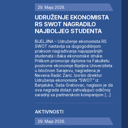
29. Maja 2026.
UDRUŽENJE EKONOMISTA
RS SWOT NAGRADILO
NAJBOLJEG STUDENTA
BIJELJINA – Udruženje ekonomista RS
SWOT nastavlja sa dugogodišnjom
praksom nagrađivanja najuspješnijih
studenata i đaka ekonomske struke.
Prilikom promocije diploma na Fakultetu
poslovne ekonomije Bijeljina Univerziteta
u Istočnom Sarajevu, nagrađena je
Nevena Radić Zarić. Izvršni direktor
Udruženja ekonomista “SWOT” iz
Banjaluke, Saša Grabovac, naglasio je da
ova nagrada dolazi zahvaljujući odličnoj
saradnji sa partnerskom kompanijom […]
AKTIVNOSTI
29. Maja 2026.