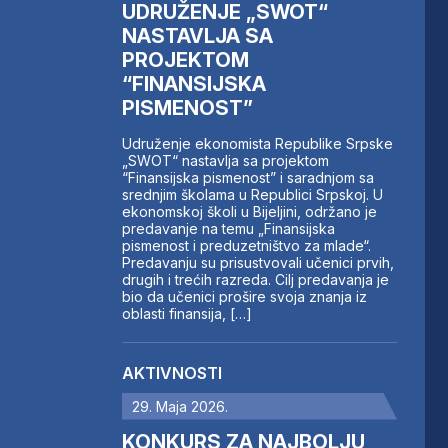
UDRUŽENJE „SWOT“
NASTAVLJA SA
PROJEKTOM
“FINANSIJSKA
PISMENOST”
Udruženje ekonomista Republike Srpske
„SWOT“ nastavlja sa projektom
“Finansijska pismenost” i saradnjom sa
srednjim školama u Republici Srpskoj. U
ekonomskoj školi u Bijeljini, održano je
predavanje na temu „Finansijska
pismenost i preduzetništvo za mlade“.
Predavanju su prisustvovali učenici prvih,
drugih i trećih razreda. Cilj predavanja je
bio da učenici prošire svoja znanja iz
oblasti finansija, […]
AKTIVNOSTI
29. Maja 2026.
KONKURS ZA NAJBOLJU