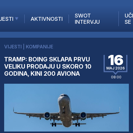
SWOT
UČ
JESTI
AKTIVNOSTI
INTERVJU
SE
AKTUELNO
ANALIZE
VIJESTI
|
KOMPANIJE
KOMPANIJE
16
TRAMP: BOING SKLAPA PRVU
INANSIJE
VELIKU PRODAJU U SKORO 10
Z STRANIH MEDIJA
MAJ 2026
GODINA, KINI 200 AVIONA
08:00