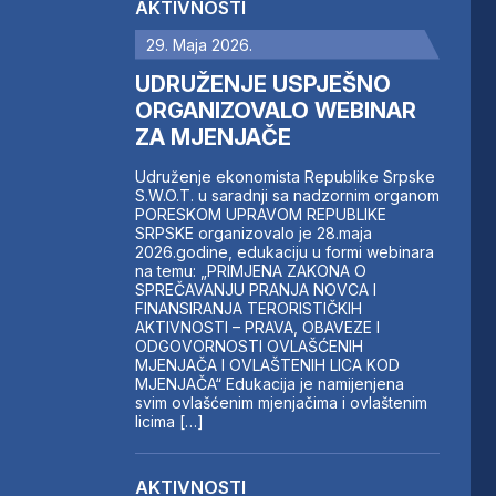
AKTIVNOSTI
29. Maja 2026.
UDRUŽENJE USPJEŠNO
ORGANIZOVALO WEBINAR
ZA MJENJAČE
Udruženje ekonomista Republike Srpske
S.W.O.T. u saradnji sa nadzornim organom
PORESKOM UPRAVOM REPUBLIKE
SRPSKE organizovalo je 28.maja
2026.godine, edukaciju u formi webinara
na temu: „PRIMJENA ZAKONA O
SPREČAVANJU PRANJA NOVCA I
FINANSIRANJA TERORISTIČKIH
AKTIVNOSTI – PRAVA, OBAVEZE I
ODGOVORNOSTI OVLAŠĆENIH
MJENJAČA I OVLAŠTENIH LICA KOD
MJENJAČA“ Edukacija je namijenjena
svim ovlašćenim mjenjačima i ovlaštenim
licima […]
AKTIVNOSTI