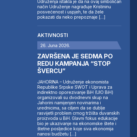
Udruženja istakla je da na ovaj simboličan
način Udruženje nagrađuje Kristininu
posvećenost i uspjeh, te da žele
pokazati da neko prepoznaje […]
AKTIVNOSTI
26. Juna 2026.
ZAVRŠENA JE SEDMA PO
REDU KAMPANJA “STOP
ŠVERCU”
JAHORINA – Udruženje ekonomista
Republike Srpske SWOT i Uprava za
indirektno oporezivanje BiH (UIO BiH)
organizovali su dvodnevni skup na
Jahorini namijenjen novinarima i
urednicima, sa ciljem da se dublje
rasvijetli problem crnog tržišta duvanskih
proizvoda u BiH. Glavni fokus edukacije
bio je ukazivanje na ekonomske štete i
štetne posljedice koje siva ekonomija
nanosi budžetu […]