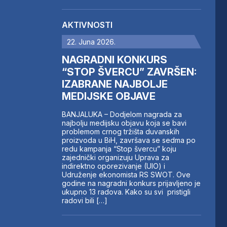
AKTIVNOSTI
22. Juna 2026.
NAGRADNI KONKURS
“STOP ŠVERCU” ZAVRŠEN:
IZABRANE NAJBOLJE
MEDIJSKE OBJAVE
BANJALUKA – Dodjelom nagrada za
najbolju medijsku objavu koja se bavi
problemom crnog tržišta duvanskih
proizvoda u BiH, završava se sedma po
redu kampanja “Stop švercu” koju
zajednički organizuju Uprava za
indirektno oporezivanje (UIO) i
Udruženje ekonomista RS SWOT. Ove
godine na nagradni konkurs prijavljeno je
ukupno 13 radova. Kako su svi pristigli
radovi bili […]