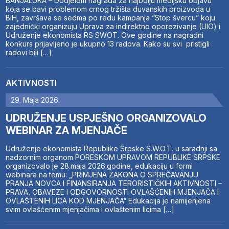
BANJALUKA – Dodjelom nagrada za najbolju medijsku objavu
koja se bavi problemom crnog tržišta duvanskih proizvoda u
BiH, završava se sedma po redu kampanja “Stop švercu” koju
zajednički organizuju Uprava za indirektno oporezivanje (UIO) i
Udruženje ekonomista RS SWOT. Ove godine na nagradni
konkurs prijavljeno je ukupno 13 radova. Kako su svi pristigli
radovi bili […]
AKTIVNOSTI
29. Maja 2026.
UDRUŽENJE USPJEŠNO ORGANIZOVALO
WEBINAR ZA MJENJAČE
Udruženje ekonomista Republike Srpske S.W.O.T. u saradnji sa
nadzornim organom PORESKOM UPRAVOM REPUBLIKE SRPSKE
organizovalo je 28.maja 2026.godine, edukaciju u formi
webinara na temu: „PRIMJENA ZAKONA O SPREČAVANJU
PRANJA NOVCA I FINANSIRANJA TERORISTIČKIH AKTIVNOSTI –
PRAVA, OBAVEZE I ODGOVORNOSTI OVLAŠĆENIH MJENJAČA I
OVLAŠTENIH LICA KOD MJENJAČA“ Edukacija je namijenjena
svim ovlašćenim mjenjačima i ovlaštenim licima […]