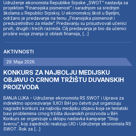
Udruženje ekonomista Republike Srpske „SWOT“ nastavlja sa
projektom “Finansijska pismenost” i saradnjom sa srednjim
školama u Republici Srpskoj. U ekonomskoj školi u Bijeljini,
održano je predavanje na temu „Finansijska pismenost i
preduzetništvo za mlade“. Predavanju su prisustvovali učenici
prvih, drugih i trećih razreda. Cilj predavanja je bio da učenici
prošire svoja znanja iz oblasti finansija, […]
AKTIVNOSTI
29. Maja 2026.
KONKURS ZA NAJBOLJU MEDIJSKU
OBJAVU O CRNOM TRŽIŠTU DUVANSKIH
PROIZVODA
BANJA LUKA – Udruženje ekonomista RS SWOT i Uprava za
indirektno oporezivanje (UIO) BiH po četvrti put organizuju
nagradni konkurs za najbolju medijsku objavu koja se tematski
bavi problemima crnog tržišta duvanskih proizvoda u BiH.
Konkurs se organizuje u sklopu nastavka kampanje “Stop
švercu”, koji zajednički realizuju UIO i Udruženje ekonomista RS
SWOT. Rok za […]