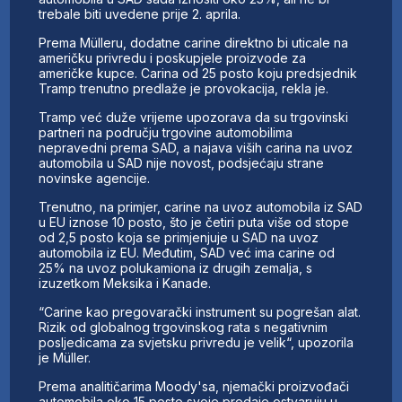
trebale biti uvedene prije 2. aprila.
Prema Mülleru, dodatne carine direktno bi uticale na
američku privredu i poskupjele proizvode za
američke kupce. Carina od 25 posto koju predsjednik
Tramp trenutno predlaže je provokacija, rekla je.
Tramp već duže vrijeme upozorava da su trgovinski
partneri na području trgovine automobilima
nepravedni prema SAD, a najava viših carina na uvoz
automobila u SAD nije novost, podsjećaju strane
novinske agencije.
Trenutno, na primjer, carine na uvoz automobila iz SAD
u EU iznose 10 posto, što je četiri puta više od stope
od 2,5 posto koja se primjenjuje u SAD na uvoz
automobila iz EU. Međutim, SAD već ima carine od
25% na uvoz polukamiona iz drugih zemalja, s
izuzetkom Meksika i Kanade.
“Carine kao pregovarački instrument su pogrešan alat.
Rizik od globalnog trgovinskog rata s negativnim
posljedicama za svjetsku privredu je velik“, upozorila
je Müller.
Prema analitičarima Moody'sa, njemački proizvođači
automobila oko 15 posto svoje prodaje ostvaruju u