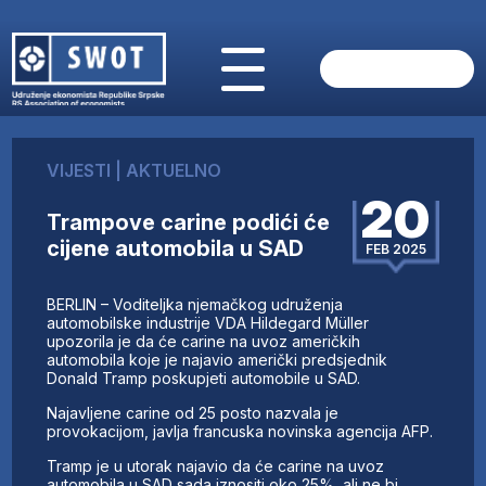
POČETNA
O NAMA
VIJESTI
|
AKTUELNO
VIJESTI
20
AKTUELNO
Trampove carine podići će
ANALIZE
cijene automobila u SAD
FEB 2025
KOMPANIJE
FINANSIJE
BERLIN – Voditeljka njemačkog udruženja
IZ STRANIH MEDIJA
automobilske industrije VDA Hildegard Müller
upozorila je da će carine na uvoz američkih
AKTIVNOSTI
automobila koje je najavio američki predsjednik
Donald Tramp poskupjeti automobile u SAD.
SWOT INTERVJU
UČLANI SE
Najavljene carine od 25 posto nazvala je
provokacijom, javlja francuska novinska agencija AFP.
KONTAKT
Tramp je u utorak najavio da će carine na uvoz
automobila u SAD sada iznositi oko 25%, ali ne bi