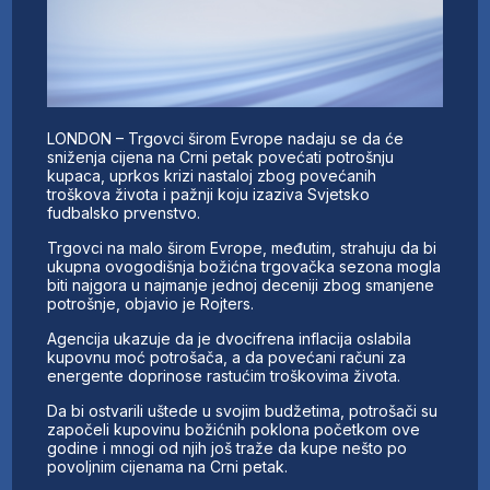
LONDON – Trgovci širom Evrope nadaju se da će
sniženja cijena na Crni petak povećati potrošnju
kupaca, uprkos krizi nastaloj zbog povećanih
troškova života i pažnji koju izaziva Svjetsko
fudbalsko prvenstvo.
Trgovci na malo širom Evrope, međutim, strahuju da bi
ukupna ovogodišnja božićna trgovačka sezona mogla
biti najgora u najmanje jednoj deceniji zbog smanjene
potrošnje, objavio je Rojters.
Agencija ukazuje da je dvocifrena inflacija oslabila
kupovnu moć potrošača, a da povećani računi za
energente doprinose rastućim troškovima života.
Da bi ostvarili uštede u svojim budžetima, potrošači su
započeli kupovinu božićnih poklona početkom ove
godine i mnogi od njih još traže da kupe nešto po
povoljnim cijenama na Crni petak.