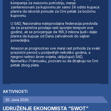
kompanija za masovnu potrošnju, manje
zainteresovani za kupovinu jer samo 24 odsto kupaca
planira da iskoristi ponude za Crni petak za božićnu
kupovinu.
U SAD, Nacionalna maloprodajna federacija predviđa
da će praznična prodaja rasti sporijim tempom ove
godine, ali se procjenjuje da 166,3 miliona ljudi i dalje
planira da kupuje od Dana zahvalnosti do sajber
ponedeljka.
Amazon je prognozirao sve manji rast prihoda za svaki
praznični period u posljednjih nekoliko godina, a
njegovi radnici širom svijeta, uključujući SAD,
Njemačku i Francusku, pozvani su da štrajkuju na Crni
petak zbog plata.
AKTIVNOSTI
30. Juna 2026.
UDRUŽENJE EKONOMISTA “SWOT”