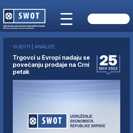
POČETNA
O NAMA
VIJESTI
|
ANALIZE
VIJESTI
25
Trgovci u Evropi nadaju se
AKTUELNO
povećanju prodaje na Crni
ANALIZE
NOV 2022
petak
KOMPANIJE
FINANSIJE
IZ STRANIH MEDIJA
AKTIVNOSTI
SWOT INTERVJU
UČLANI SE
KONTAKT