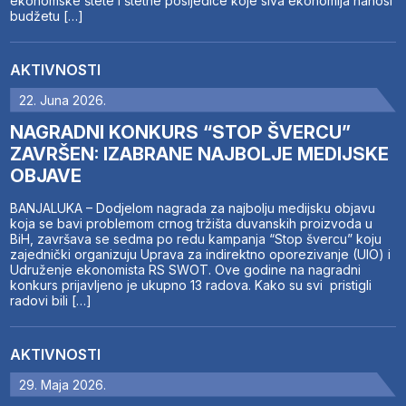
ekonomske štete i štetne posljedice koje siva ekonomija nanosi
budžetu […]
AKTIVNOSTI
22. Juna 2026.
NAGRADNI KONKURS “STOP ŠVERCU”
ZAVRŠEN: IZABRANE NAJBOLJE MEDIJSKE
OBJAVE
BANJALUKA – Dodjelom nagrada za najbolju medijsku objavu
koja se bavi problemom crnog tržišta duvanskih proizvoda u
BiH, završava se sedma po redu kampanja “Stop švercu” koju
zajednički organizuju Uprava za indirektno oporezivanje (UIO) i
Udruženje ekonomista RS SWOT. Ove godine na nagradni
konkurs prijavljeno je ukupno 13 radova. Kako su svi pristigli
radovi bili […]
AKTIVNOSTI
29. Maja 2026.