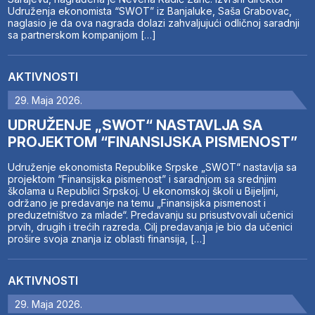
Udruženja ekonomista “SWOT” iz Banjaluke, Saša Grabovac,
naglasio je da ova nagrada dolazi zahvaljujući odličnoj saradnji
sa partnerskom kompanijom […]
AKTIVNOSTI
29. Maja 2026.
UDRUŽENJE „SWOT“ NASTAVLJA SA
PROJEKTOM “FINANSIJSKA PISMENOST”
Udruženje ekonomista Republike Srpske „SWOT“ nastavlja sa
projektom “Finansijska pismenost” i saradnjom sa srednjim
školama u Republici Srpskoj. U ekonomskoj školi u Bijeljini,
održano je predavanje na temu „Finansijska pismenost i
preduzetništvo za mlade“. Predavanju su prisustvovali učenici
prvih, drugih i trećih razreda. Cilj predavanja je bio da učenici
prošire svoja znanja iz oblasti finansija, […]
AKTIVNOSTI
29. Maja 2026.