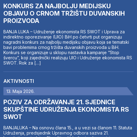
KONKURS ZA NAJBOLJU MEDIJSKU
OBJAVU O CRNOM TRŽIŠTU DUVANSKIH
PROIZVODA
BANJA LUKA – Udruženje ekonomista RS SWOT i Uprava za
indirektno oporezivanje (UIO) BiH po četvrti put organizuju
nagradni konkurs za najbolju medijsku objavu koja se tematski
bavi problemima crnog tržišta duvanskih proizvoda u BiH.
Konkurs se organizuje u sklopu nastavka kampanje “Stop
švercu”, koji zajednički realizuju UIO i Udruženje ekonomista RS
SWOT. Rok za […]
AKTIVNOSTI
13. Maja 2026.
POZIV ZA ODRŽAVANJE 21. SJEDNICE
SKUPŠTINE UDRUŽENJA EKONOMISTA RS
SWOT
BANJALUKA – Na osnovu člana 15., a u vezi sa članom 11. Statuta
Udruženja, predsjednik Upravnog odbora saziva 21.