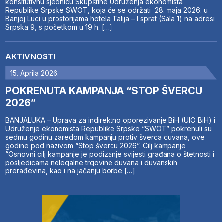
konsitutivnu sjednicu Skupštine Udruženja ekonomista
Republike Srpske SWOT, koja će se održati 28. maja 2026. u
Banjoj Luci u prostorijama hotela Talija – I sprat (Sala 1) na adresi
Srpska 9, s početkom u 19 h. […]
AKTIVNOSTI
15. Aprila 2026.
POKRENUTA KAMPANJA “STOP ŠVERCU
2026”
BANJALUKA – Uprava za indirektno oporezivanje BiH (UIO BiH) i
Udruženje ekonomista Republike Srpske “SWOT” pokrenuli su
sedmu godinu zaredom kampanju protiv šverca duvana, ove
godine pod nazivom “Stop švercu 2026”. Cilj kampanje
“Osnovni cilj kampanje je podizanje svijesti građana o štetnosti i
posljedicama nelegalne trgovine duvana i duvanskih
prerađevina, kao i na jačanju borbe […]