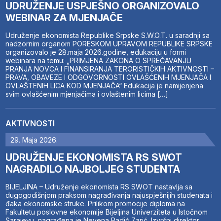
UDRUŽENJE USPJEŠNO ORGANIZOVALO
WEBINAR ZA MJENJAČE
Udruženje ekonomista Republike Srpske S.W.O.T. u saradnji sa
nadzornim organom PORESKOM UPRAVOM REPUBLIKE SRPSKE
organizovalo je 28.maja 2026.godine, edukaciju u formi
webinara na temu: „PRIMJENA ZAKONA O SPREČAVANJU
PRANJA NOVCA I FINANSIRANJA TERORISTIČKIH AKTIVNOSTI –
PRAVA, OBAVEZE I ODGOVORNOSTI OVLAŠĆENIH MJENJAČA I
OVLAŠTENIH LICA KOD MJENJAČA“ Edukacija je namijenjena
svim ovlašćenim mjenjačima i ovlaštenim licima […]
AKTIVNOSTI
29. Maja 2026.
UDRUŽENJE EKONOMISTA RS SWOT
NAGRADILO NAJBOLJEG STUDENTA
BIJELJINA – Udruženje ekonomista RS SWOT nastavlja sa
dugogodišnjom praksom nagrađivanja najuspješnijih studenata i
đaka ekonomske struke. Prilikom promocije diploma na
Fakultetu poslovne ekonomije Bijeljina Univerziteta u Istočnom
Sarajevu, nagrađena je Nevena Radić Zarić. Izvršni direktor