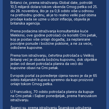
Britanci će, prema istraživanju Global date, potrošiti
10,5 milijardi dolara tokom vikenda Crnog petka od 25.
do 28. novembra, što je za 0,8 odsto više u odnosu
na prethodnu godinu, ali je to realno veliki pad obima
prodaje kada se uzme u obzir inflacija, objavila je
britanska agencija.
Prema podacima istraživanja konsultantske kuće
Mekkinsi, ove godine potrošači će koristiti Crni petak,
koji je postao više onlajn događaj, za neplanirane
povoljne ponude i božićne poklone, a ne za veće,
odložene kupovine.
Prema tom istraživanju, četvrtina potrošača u Velikoj
Britaniji već je obavila božićnu kupovinu, dok otprilike
jedan od deset potrošača planira da veći dio
kupovine obavi na Crni petak.
Evropski portal za poređenje cijena naveo je da je 65
odsto italijanskih kupaca spremno da kupi proizvod
onlajn tokom Crnog petka.
U Francuskoj, 70 odsto potrošača planira da kupuje
na Crni petak i Sajber ponedjeljak, prema francuskom
istraživanju.
Španci su, prema istraživanju Španskog udruženja