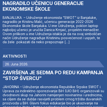
NAGRADILO UČENICU GENERACIJE
EKONOMSKE ŠKOLE
BANJALUKA – Udruženje ekonomista “SWOT” iz Banjaluke,
nagradilo je Kristinu Malić, učenicu generacije 2022-2026
Ekonomske škole Banjaluka. U ime Udruženja, poklon laptop
najboljoj učenici je uručila Danica Krnjaić, projektni menadžer.
Ovom prilikom u ime Udruženja istakla je da na ovaj simboličan
način Udruženje nagrađuje Kristininu posvećenost i uspjeh, te
da žele pokazati da neko prepoznaje […]
AKTIVNOSTI
26. Juna 2026.
ZAVRŠENA JE SEDMA PO REDU KAMPANJA
“STOP ŠVERCU”
JAHORINA – Udruženje ekonomista Republike Srpske SWOT i
Uprava za indirektno oporezivanje BiH (UIO BiH) organizovali su
dvodnevni skup na Jahorini namijenjen novinarima i urednicima,
sa ciljem da se dublje rasvijetli problem crnog tržišta duvanskih
proizvoda u BiH. Glavni fokus edukacije bio je ukazivanje na