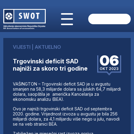
POČETNA
O NAMA
VIJESTI
|
AKTUELNO
VIJESTI
06
AKTUELNO
Trgovinski deficit SAD
ANALIZE
najniži za skoro tri godine
OKT 2023
KOMPANIJE
FINANSIJE
VAŠINGTON – Trgovinski deficit SAD je u avgustu
IZ STRANIH MEDIJA
smanjen na 58,3 milijarde dolara sa julskih 64,7 milijardi
dolara, saopštila je američka Kancelarija za
AKTIVNOSTI
ekonomsku analizu (BEA).
SWOT INTERVJU
Ovo je najniži trgovinski deficit SAD od septembra
UČLANI SE
2020. godine. Vrijednost izvoza u avgustu je bila 256
milijardi dolara, za 4,1 milijardu više nego u julu, navodi
KONTAKT
se na veb stranici BEA.
Zabilježen je mjesečni rast izvoza goriva,