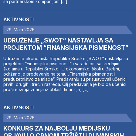
sa partnerskom kompanijom […]
AKTIVNOSTI
29. Maja 2026.
UDRUŽENJE „SWOT“ NASTAVLJA SA
PROJEKTOM “FINANSIJSKA PISMENOST”
Udruženje ekonomista Republike Srpske „SWOT“ nastavlja sa
projektom “Finansijska pismenost” i saradnjom sa srednjim
školama u Republici Srpskoj. U ekonomskoj školi u Bijeljini,
održano je predavanje na temu „Finansijska pismenost i
preduzetništvo za mlade“. Predavanju su prisustvovali učenici
prvih, drugih i trećih razreda. Cilj predavanja je bio da učenici
prošire svoja znanja iz oblasti finansija, […]
AKTIVNOSTI
29. Maja 2026.
KONKURS ZA NAJBOLJU MEDIJSKU
OBJAVU O CRNOM TRŽIŠTU DUVANSKIH