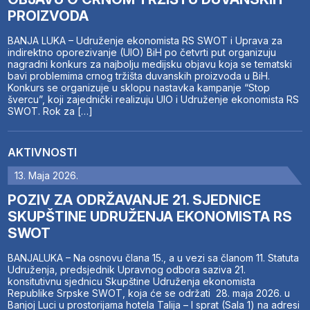
PROIZVODA
BANJA LUKA – Udruženje ekonomista RS SWOT i Uprava za
indirektno oporezivanje (UIO) BiH po četvrti put organizuju
nagradni konkurs za najbolju medijsku objavu koja se tematski
bavi problemima crnog tržišta duvanskih proizvoda u BiH.
Konkurs se organizuje u sklopu nastavka kampanje “Stop
švercu”, koji zajednički realizuju UIO i Udruženje ekonomista RS
SWOT. Rok za […]
AKTIVNOSTI
13. Maja 2026.
POZIV ZA ODRŽAVANJE 21. SJEDNICE
SKUPŠTINE UDRUŽENJA EKONOMISTA RS
SWOT
BANJALUKA – Na osnovu člana 15., a u vezi sa članom 11. Statuta
Udruženja, predsjednik Upravnog odbora saziva 21.
konsitutivnu sjednicu Skupštine Udruženja ekonomista
Republike Srpske SWOT, koja će se održati 28. maja 2026. u
Banjoj Luci u prostorijama hotela Talija – I sprat (Sala 1) na adresi