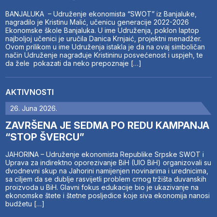
BANJALUKA – Udruženje ekonomista “SWOT” iz Banjaluke,
nagradilo je Kristinu Malić, učenicu generacije 2022-2026
Ekonomske škole Banjaluka. U ime Udruženja, poklon laptop
najboljoj učenici je uručila Danica Krnjaić, projektni menadžer.
Ovom prilikom u ime Udruženja istakla je da na ovaj simboličan
način Udruženje nagrađuje Kristininu posvećenost i uspjeh, te
da žele pokazati da neko prepoznaje […]
AKTIVNOSTI
26. Juna 2026.
ZAVRŠENA JE SEDMA PO REDU KAMPANJA
“STOP ŠVERCU”
JAHORINA – Udruženje ekonomista Republike Srpske SWOT i
Uprava za indirektno oporezivanje BiH (UIO BiH) organizovali su
dvodnevni skup na Jahorini namijenjen novinarima i urednicima,
sa ciljem da se dublje rasvijetli problem crnog tržišta duvanskih
proizvoda u BiH. Glavni fokus edukacije bio je ukazivanje na
ekonomske štete i štetne posljedice koje siva ekonomija nanosi
budžetu […]