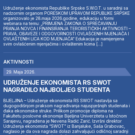
Udruženje ekonomista Republike Srpske S.W.O.T. u saradnji sa
nadzornim organom PORESKOM UPRAVOM REPUBLIKE SRPSKE
organizovalo je 28.maja 2026.godine, edukaciju u formi
webinara na temu: „PRIMJENA ZAKONA O SPREČAVANJU
PRANJA NOVCA I FINANSIRANJA TERORISTIČKIH AKTIVNOSTI –
PRAVA, OBAVEZE I ODGOVORNOSTI OVLAŠĆENIH MJENJAČA I
OVLAŠTENIH LICA KOD MJENJAČA“ Edukacija je namijenjena
svim ovlašćenim mjenjačima i ovlaštenim licima […]
AKTIVNOSTI
29. Maja 2026.
UDRUŽENJE EKONOMISTA RS SWOT
NAGRADILO NAJBOLJEG STUDENTA
BIJELJINA – Udruženje ekonomista RS SWOT nastavlja sa
dugogodišnjom praksom nagrađivanja najuspješnijih studenata i
đaka ekonomske struke. Prilikom promocije diploma na
Fakultetu poslovne ekonomije Bijeljina Univerziteta u Istočnom
Sarajevu, nagrađena je Nevena Radić Zarić. Izvršni direktor
Udruženja ekonomista “SWOT” iz Banjaluke, Saša Grabovac,
naglasio je da ova nagrada dolazi zahvaljujući odličnoj saradnji