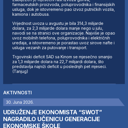
farmaceutskih proizvoda, poluprovodnika i finansijskih
usluga, dok je istovremeno pao izvoz putničkih vozila,
kamiona i autobusa.
Vrijednost uvoza u avgustu je bila 314,3 milijarde
dolara, za 2,3 milijarde dolara manje nego u julu,
navodi se na stranici ove organizacije. Najviše je opao
uvoz mobilnih telefona, poluprovodnika i električnih
uređaja, a istovremeno je porastao uvoz sirove nafte i
usluga vezanih za putovanje i transport.
Trgovinski deficit SAD sa Kinom se mjesečno smanjio
za 1,3 milijarde dolara na 22,7 milijardi dolara, što
predstavlja najniži deficit u poslednjih pet mjeseci.
(Tanjug)
AKTIVNOSTI
30. Juna 2026.
UDRUŽENJE EKONOMISTA “SWOT”
NAGRADILO UČENICU GENERACIJE
EKONOMSKE ŠKOLE