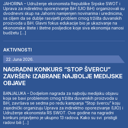
JAHORINA – Udruženje ekonomista Republike Srpske SWOT i
Uprava za indirektno oporezivanje BiH (UIO BiH) organizovali su
dvodnevni skup na Jahorini namijenjen novinarima i urednicima,
sa ciljem da se dublje rasvijetli problem crnog tržišta duvanskih
proizvoda u BiH. Glavni fokus edukacije bio je ukazivanje na
ekonomske štete i štetne posljedice koje siva ekonomija nanosi
budžetu […]
AKTIVNOSTI
22. Juna 2026.
NAGRADNI KONKURS “STOP ŠVERCU”
ZAVRŠEN: IZABRANE NAJBOLJE MEDIJSKE
OBJAVE
BANJALUKA – Dodjelom nagrada za najbolju medijsku objavu
koja se bavi problemom crnog tržišta duvanskih proizvoda u
BiH, završava se sedma po redu kampanja “Stop švercu” koju
zajednički organizuju Uprava za indirektno oporezivanje (UIO) i
Udruženje ekonomista RS SWOT. Ove godine na nagradni
konkurs prijavljeno je ukupno 13 radova. Kako su svi pristigli
radovi bili […]