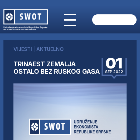
POČETNA
O NAMA
VIJESTI
|
AKTUELNO
VIJESTI
01
AKTUELNO
TRINAEST ZEMALJA
ANALIZE
OSTALO BEZ RUSKOG GASA
SEP 2022
KOMPANIJE
FINANSIJE
IZ STRANIH MEDIJA
AKTIVNOSTI
SWOT INTERVJU
UČLANI SE
KONTAKT