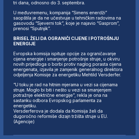
tri dana, odnosno do 3. septembra.
U međuvremenu, kompanija “Simens enerdži”
saopštila je da ne učestvuje u tehničkim radovima na
gasovodu “Sjeverni tok”, koje je najavio “Gasprom”,
prenosi “Sputnjik”.
BRISEL ŽELI DA OGRANIČI CIJENE I POTROŠNJU
ENERGIJE
Evropska komisija ispituje opcije za ograničavanje
cijena energije i smanjenje potrošnje struje, u okviru
novih prijedloga o borbi protiv naglog porasta cijena
energenata, izjavila je zamjenik generalnog direktora
odjeljenja Komisije za energetiku Mehtild Versderfer.
“U toku je rad na hitnim mjerama u vezi sa cijenama
struje. Moglo bi biti i nešto u vezi sa smanjenjem
potražnje električne energije”, rekla je ona na
sastanku odbora Evropskog parlamenta za
energetiku.
Versderferova je dodala da Komisija želi da
dugoročno reformiše dizajn tržišta struje u EU.
(Agencije)