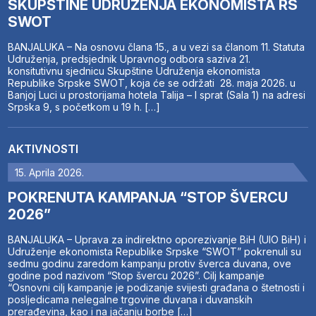
SKUPŠTINE UDRUŽENJA EKONOMISTA RS
SWOT
BANJALUKA – Na osnovu člana 15., a u vezi sa članom 11. Statuta
Udruženja, predsjednik Upravnog odbora saziva 21.
konsitutivnu sjednicu Skupštine Udruženja ekonomista
Republike Srpske SWOT, koja će se održati 28. maja 2026. u
Banjoj Luci u prostorijama hotela Talija – I sprat (Sala 1) na adresi
Srpska 9, s početkom u 19 h. […]
AKTIVNOSTI
15. Aprila 2026.
POKRENUTA KAMPANJA “STOP ŠVERCU
2026”
BANJALUKA – Uprava za indirektno oporezivanje BiH (UIO BiH) i
Udruženje ekonomista Republike Srpske “SWOT” pokrenuli su
sedmu godinu zaredom kampanju protiv šverca duvana, ove
godine pod nazivom “Stop švercu 2026”. Cilj kampanje
“Osnovni cilj kampanje je podizanje svijesti građana o štetnosti i
posljedicama nelegalne trgovine duvana i duvanskih
prerađevina, kao i na jačanju borbe […]