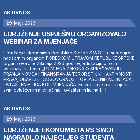
AKTIVNOSTI
29. Maja 2026.
UDRUŽENJE USPJEŠNO ORGANIZOVALO
WEBINAR ZA MJENJAČE
Udruženje ekonomista Republike Srpske S.W.O.T. u saradnji sa
nadzornim organom PORESKOM UPRAVOM REPUBLIKE SRPSKE
organizovalo je 28.maja 2026.godine, edukaciju u formi
webinara na temu: „PRIMJENA ZAKONA O SPREČAVANJU
PRANJA NOVCA I FINANSIRANJA TERORISTIČKIH AKTIVNOSTI –
PRAVA, OBAVEZE I ODGOVORNOSTI OVLAŠĆENIH MJENJAČA I
OVLAŠTENIH LICA KOD MJENJAČA“ Edukacija je namijenjena
svim ovlašćenim mjenjačima i ovlaštenim licima […]
AKTIVNOSTI
29. Maja 2026.
UDRUŽENJE EKONOMISTA RS SWOT
NAGRADILO NAJBOLJEG STUDENTA