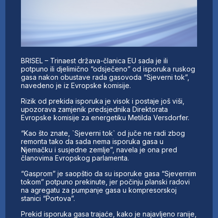
BRISEL – Trinaest država-članica EU sada je ili
potpuno ili djelimično “odsječeno” od isporuka ruskog
gasa nakon obustave rada gasovoda “Sjeverni tok”,
navedeno je iz Evropske komisije.
Rizik od prekida isporuka je visok i postaje još viši,
upozorava zamjenik predsjednika Direktorata
Evropske komisije za energetiku Metilda Versdorfer.
“Kao što znate, `Sjeverni tok` od juče ne radi zbog
remonta tako da sada nema isporuka gasa u
Njemačku i susjedne zemlje”, navela je ona pred
članovima Evropskog parlamenta.
“Gasprom” je saopštio da su isporuke gasa “Sjevernim
tokom” potpuno prekinute, jer počinju planski radovi
na agregatu za pumpanje gasa u kompresorskoj
stanici “Portova”.
Prekid isporuka gasa trajaće, kako je najavljeno ranije,