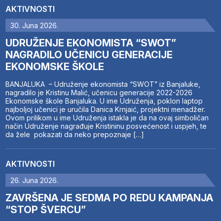
AKTIVNOSTI
30. Juna 2026.
UDRUŽENJE EKONOMISTA “SWOT”
NAGRADILO UČENICU GENERACIJE
EKONOMSKE ŠKOLE
BANJALUKA – Udruženje ekonomista “SWOT” iz Banjaluke,
nagradilo je Kristinu Malić, učenicu generacije 2022-2026
Ekonomske škole Banjaluka. U ime Udruženja, poklon laptop
najboljoj učenici je uručila Danica Krnjaić, projektni menadžer.
Ovom prilikom u ime Udruženja istakla je da na ovaj simboličan
način Udruženje nagrađuje Kristininu posvećenost i uspjeh, te
da žele pokazati da neko prepoznaje […]
AKTIVNOSTI
26. Juna 2026.
ZAVRŠENA JE SEDMA PO REDU KAMPANJA
“STOP ŠVERCU”