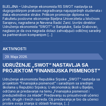
BIJELJINA – Udruženje ekonomista RS SWOT nastavlja sa
dugogodišnjom praksom nagrađivanja najuspješnijih studenata i
đaka ekonomske struke. Prilikom promocije diploma na
Fakultetu poslovne ekonomije Bijeljina Univerziteta u Istočnom
Sarajevu, nagrađena je Nevena Radić Zarić. Izvršni direktor
Udruženja ekonomista “SWOT” iz Banjaluke, Saša Grabovac,
naglasio je da ova nagrada dolazi zahvaljujući odličnoj saradnji
sa partnerskom kompanijom […]
AKTIVNOSTI
29. Maja 2026.
UDRUŽENJE „SWOT“ NASTAVLJA SA
PROJEKTOM “FINANSIJSKA PISMENOST”
Udruženje ekonomista Republike Srpske „SWOT“ nastavlja sa
projektom “Finansijska pismenost” i saradnjom sa srednjim
školama u Republici Srpskoj. U ekonomskoj školi u Bijeljini,
održano je predavanje na temu „Finansijska pismenost i
preduzetništvo za mlade“. Predavanju su prisustvovali učenici
prvih, drugih i trećih razreda. Cilj predavanja je bio da učenici
prošire svoja znanja iz oblasti finansija, […]