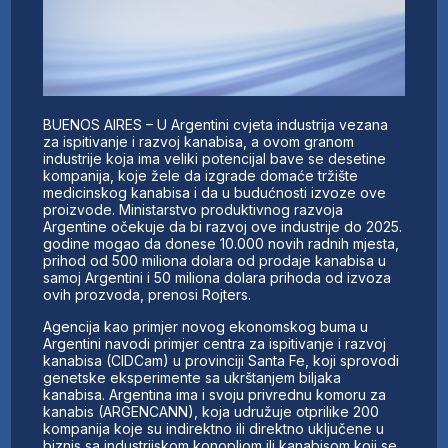
BUENOS AIRES – U Argentini cvjeta industrija vezana
za ispitivanje i razvoj kanabisa, a ovom granom
industrije koja ima veliki potencijal bave se desetine
kompanija, koje žele da izgrade domaće tržište
medicinskog kanabisa i da u budućnosti izvoze ove
proizvode. Ministarstvo produktivnog razvoja
Argentine očekuje da bi razvoj ove industrije do 2025.
godine mogao da donese 10.000 novih radnih mjesta,
prihod od 500 miliona dolara od prodaje kanabisa u
samoj Argentini i 50 miliona dolara prihoda od izvoza
ovih prozvoda, prenosi Rojters.
Agencija kao primjer novog ekonomskog buma u
Argentini navodi primjer centra za ispitivanje i razvoj
kanabisa (CIDCam) u provinciji Santa Fe, koji sprovodi
genetske eksperimente sa ukrštanjem biljaka
kanabisa. Argentina ima i svoju privrednu komoru za
kanabis (ARGENCANN), koja udružuje otprilike 200
kompanija koje su indirektno ili direktno uključene u
biznis sa industrijskom konopljom ili kanabisom koji se