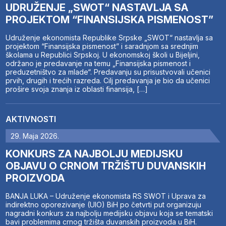
UDRUŽENJE „SWOT“ NASTAVLJA SA
PROJEKTOM “FINANSIJSKA PISMENOST”
Udruženje ekonomista Republike Srpske „SWOT“ nastavlja sa
projektom “Finansijska pismenost” i saradnjom sa srednjim
školama u Republici Srpskoj. U ekonomskoj školi u Bijeljini,
održano je predavanje na temu „Finansijska pismenost i
preduzetništvo za mlade“. Predavanju su prisustvovali učenici
prvih, drugih i trećih razreda. Cilj predavanja je bio da učenici
prošire svoja znanja iz oblasti finansija, […]
AKTIVNOSTI
29. Maja 2026.
KONKURS ZA NAJBOLJU MEDIJSKU
OBJAVU O CRNOM TRŽIŠTU DUVANSKIH
PROIZVODA
BANJA LUKA – Udruženje ekonomista RS SWOT i Uprava za
indirektno oporezivanje (UIO) BiH po četvrti put organizuju
nagradni konkurs za najbolju medijsku objavu koja se tematski
bavi problemima crnog tržišta duvanskih proizvoda u BiH.