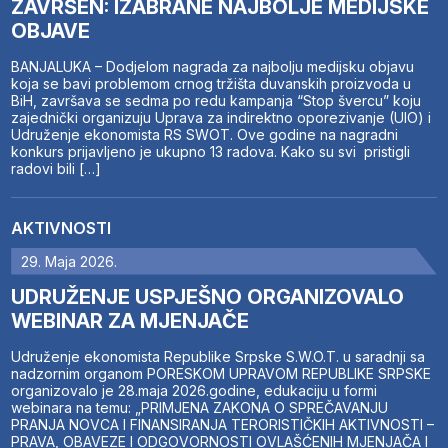
ZAVRŠEN: IZABRANE NAJBOLJE MEDIJSKE
OBJAVE
BANJALUKA – Dodjelom nagrada za najbolju medijsku objavu
koja se bavi problemom crnog tržišta duvanskih proizvoda u
BiH, završava se sedma po redu kampanja “Stop švercu” koju
zajednički organizuju Uprava za indirektno oporezivanje (UIO) i
Udruženje ekonomista RS SWOT. Ove godine na nagradni
konkurs prijavljeno je ukupno 13 radova. Kako su svi pristigli
radovi bili […]
AKTIVNOSTI
29. Maja 2026.
UDRUŽENJE USPJEŠNO ORGANIZOVALO
WEBINAR ZA MJENJAČE
Udruženje ekonomista Republike Srpske S.W.O.T. u saradnji sa
nadzornim organom PORESKOM UPRAVOM REPUBLIKE SRPSKE
organizovalo je 28.maja 2026.godine, edukaciju u formi
webinara na temu: „PRIMJENA ZAKONA O SPREČAVANJU
PRANJA NOVCA I FINANSIRANJA TERORISTIČKIH AKTIVNOSTI –
PRAVA, OBAVEZE I ODGOVORNOSTI OVLAŠĆENIH MJENJAČA I