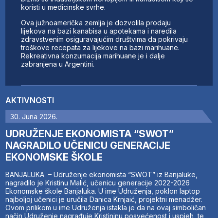
koristi u medicinske svrhe.
Ova južnoamerička zemlja je dozvolila prodaju
lijekova na bazi kanabisa u apotekama i naredila
zdravstvenim osiguravajućim društvima da pokrivaju
troškove recepata za lijekove na bazi marihuane.
Rekreativna konzumacija marihuane je i dalje
zabranjena u Argentini.
AKTIVNOSTI
30. Juna 2026.
UDRUŽENJE EKONOMISTA “SWOT”
NAGRADILO UČENICU GENERACIJE
EKONOMSKE ŠKOLE
BANJALUKA – Udruženje ekonomista “SWOT” iz Banjaluke,
nagradilo je Kristinu Malić, učenicu generacije 2022-2026
Ekonomske škole Banjaluka. U ime Udruženja, poklon laptop
najboljoj učenici je uručila Danica Krnjaić, projektni menadžer.
Ovom prilikom u ime Udruženja istakla je da na ovaj simboličan
način Udruženje nagrađuje Kristininu posvećenost i uspjeh, te