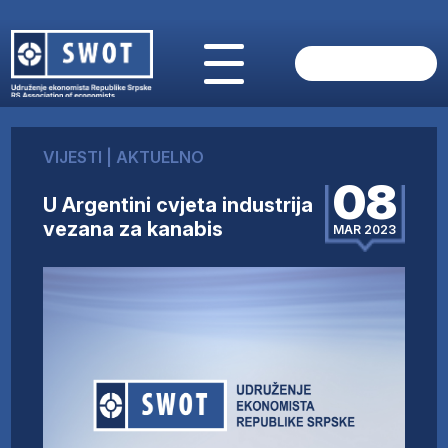
POČETNA
O NAMA
VIJESTI
|
AKTUELNO
VIJESTI
08
AKTUELNO
U Argentini cvjeta industrija
ANALIZE
vezana za kanabis
MAR 2023
KOMPANIJE
FINANSIJE
IZ STRANIH MEDIJA
AKTIVNOSTI
SWOT INTERVJU
UČLANI SE
KONTAKT