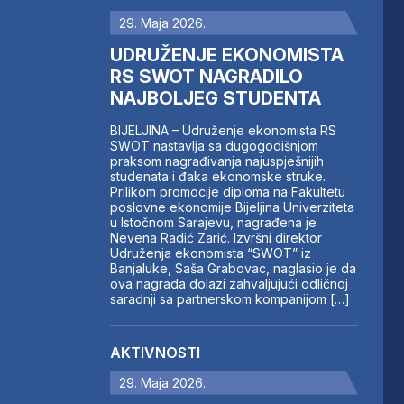
29. Maja 2026.
UDRUŽENJE EKONOMISTA
RS SWOT NAGRADILO
NAJBOLJEG STUDENTA
BIJELJINA – Udruženje ekonomista RS
SWOT nastavlja sa dugogodišnjom
praksom nagrađivanja najuspješnijih
studenata i đaka ekonomske struke.
Prilikom promocije diploma na Fakultetu
poslovne ekonomije Bijeljina Univerziteta
u Istočnom Sarajevu, nagrađena je
Nevena Radić Zarić. Izvršni direktor
Udruženja ekonomista “SWOT” iz
Banjaluke, Saša Grabovac, naglasio je da
ova nagrada dolazi zahvaljujući odličnoj
saradnji sa partnerskom kompanijom […]
AKTIVNOSTI
29. Maja 2026.