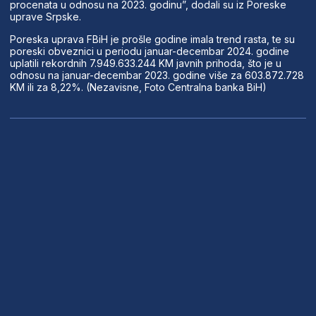
procenata u odnosu na 2023. godinu”, dodali su iz Poreske
uprave Srpske.
Poreska uprava FBiH je prošle godine imala trend rasta, te su
poreski obveznici u periodu januar-decembar 2024. godine
uplatili rekordnih 7.949.633.244 KM javnih prihoda, što je u
odnosu na januar-decembar 2023. godine više za 603.872.728
KM ili za 8,22%. (Nezavisne, Foto Centralna banka BiH)