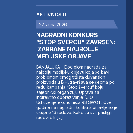
AKTIVNOSTI
22. Juna 2026.
NAGRADNI KONKURS
“STOP ŠVERCU” ZAVRŠEN:
IZABRANE NAJBOLJE
MEDIJSKE OBJAVE
BANJALUKA – Dodjelom nagrada za
najbolju medijsku objavu koja se bavi
problemom crnog tržišta duvanskih
proizvoda u BiH, završava se sedma po
redu kampanja “Stop švercu” koju
zajednički organizuju Uprava za
indirektno oporezivanje (UIO) i
Udruženje ekonomista RS SWOT. Ove
godine na nagradni konkurs prijavljeno je
ukupno 13 radova. Kako su svi pristigli
radovi bili […]