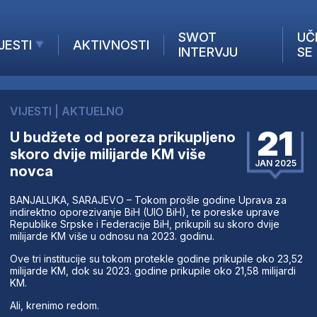
SWOT
UČ
JESTI
AKTIVNOSTI
INTERVJU
SE
AKTUELNO
ANALIZE
VIJESTI
|
AKTUELNO
KOMPANIJE
21
U budžete od poreza prikupljeno
INANSIJE
skoro dvije milijarde KM više
Z STRANIH MEDIJA
JAN 2025
novca
BANJALUKA, SARAJEVO – Tokom prošle godine Uprava za
indirektno oporezivanje BiH (UIO BiH), te poreske uprave
Republike Srpske i Federacije BiH, prikupili su skoro dvije
milijarde KM više u odnosu na 2023. godinu.
Ove tri institucije su tokom protekle godine prikupile oko 23,52
milijarde KM, dok su 2023. godine prikupile oko 21,58 milijardi
KM.
Ali, krenimo redom.