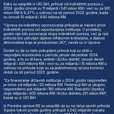
Kako su saopštili iz UIO BiH, prihodi od indirektnih poreza u
2024. godini iznosili su 11 milijardi i 541 milion KM i veći su za 901
milion KM ili 8,47% u odnosu na isti period 2023. godine, kada
su iznosili 10 milijardi i 640 miliona KM.
“Uprava za indirektno oporezivanje prikupila je najveći iznos
indirektnih poreza od uspostavljanja institucije. U protekloj
godini nije bilo povećanja stopa indirektnih poreza, već je rast
prihoda bio uslovljen dijelom inflatornim kretanjima, a dijelom
aktivnostima koje je preduzimao UIO”, naveli su iz Uprave.
Dodali su da su neto prikupljeni prihodi koji su otišli u
raspodjelu korisnicima u periodu januar-decembar 2024.
godine, a to su država, entiteti i Brčko distrikt, iznosili devet
milijardi i 449 miliona KM i veći su za milijardu i 15 miliona KM u
odnosu na prihode koje su sa jedinstvenog računa korisnici
dobili za isti period 2023. godine.
“Za finansiranje državnih institucija u 2024. godini raspoređen
je iznos od milijardu i 20 miliona KM. Federaciji BiH je ukupno
raspoređeno pet milijardi i 185 miliona KM, Republici Srpskoj
dvije milijarde i 905 miliona KM i Brčko distriktu 291 milion KM”,
kazali su iz UIO BiH.
Iz Poreske uprave RS su saopštili da su na račun javnih prihoda
Srpske tokom prošle godine prikupili 4,042 milijarde maraka