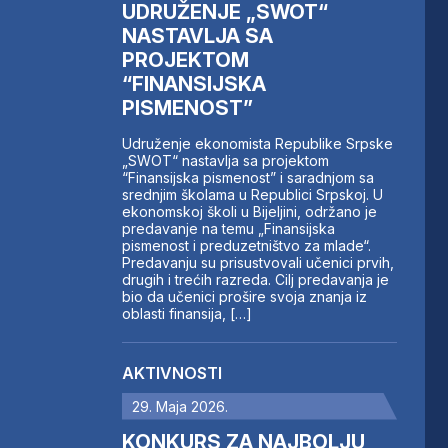
UDRUŽENJE „SWOT“
NASTAVLJA SA
PROJEKTOM
“FINANSIJSKA
PISMENOST”
Udruženje ekonomista Republike Srpske
„SWOT“ nastavlja sa projektom
“Finansijska pismenost” i saradnjom sa
srednjim školama u Republici Srpskoj. U
ekonomskoj školi u Bijeljini, održano je
predavanje na temu „Finansijska
pismenost i preduzetništvo za mlade“.
Predavanju su prisustvovali učenici prvih,
drugih i trećih razreda. Cilj predavanja je
bio da učenici prošire svoja znanja iz
oblasti finansija, […]
AKTIVNOSTI
29. Maja 2026.
KONKURS ZA NAJBOLJU