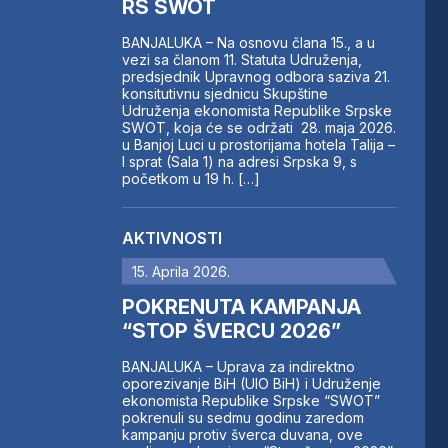
RS SWOT
BANJALUKA – Na osnovu člana 15., a u
vezi sa članom 11. Statuta Udruženja,
predsjednik Upravnog odbora saziva 21.
konsitutivnu sjednicu Skupštine
Udruženja ekonomista Republike Srpske
SWOT, koja će se održati 28. maja 2026.
u Banjoj Luci u prostorijama hotela Talija –
I sprat (Sala 1) na adresi Srpska 9, s
početkom u 19 h. […]
AKTIVNOSTI
15. Aprila 2026.
POKRENUTA KAMPANJA
“STOP ŠVERCU 2026”
BANJALUKA – Uprava za indirektno
oporezivanje BiH (UIO BiH) i Udruženje
ekonomista Republike Srpske “SWOT”
pokrenuli su sedmu godinu zaredom
kampanju protiv šverca duvana, ove