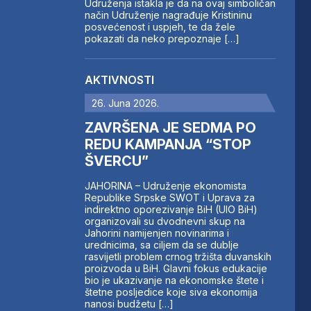
Udruženja istakla je da na ovaj simboličan
način Udruženje nagrađuje Kristininu
posvećenost i uspjeh, te da žele
pokazati da neko prepoznaje […]
AKTIVNOSTI
26. Juna 2026.
ZAVRŠENA JE SEDMA PO
REDU KAMPANJA “STOP
ŠVERCU”
JAHORINA – Udruženje ekonomista
Republike Srpske SWOT i Uprava za
indirektno oporezivanje BiH (UIO BiH)
organizovali su dvodnevni skup na
Jahorini namijenjen novinarima i
urednicima, sa ciljem da se dublje
rasvijetli problem crnog tržišta duvanskih
proizvoda u BiH. Glavni fokus edukacije
bio je ukazivanje na ekonomske štete i
štetne posljedice koje siva ekonomija
nanosi budžetu […]