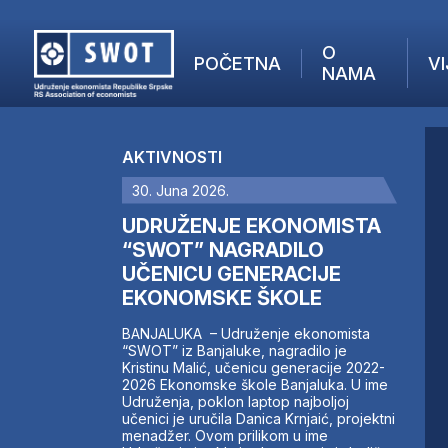
O
POČETNA
VI
NAMA
POČETNA
O NAMA
AKTIVNOSTI
VIJESTI
30. Juna 2026.
AKTUELNO
F
ANALIZE
UDRUŽENJE EKONOMISTA
I
KOMPANIJE
“SWOT” NAGRADILO
UČENICU GENERACIJE
FINANSIJE
EKONOMSKE ŠKOLE
IZ STRANIH MEDIJA
AKTIVNOSTI
BANJALUKA – Udruženje ekonomista
“SWOT” iz Banjaluke, nagradilo je
SWOT INTERVJU
Kristinu Malić, učenicu generacije 2022-
UČLANI SE
2026 Ekonomske škole Banjaluka. U ime
Udruženja, poklon laptop najboljoj
KONTAKT
učenici je uručila Danica Krnjaić, projektni
menadžer. Ovom prilikom u ime