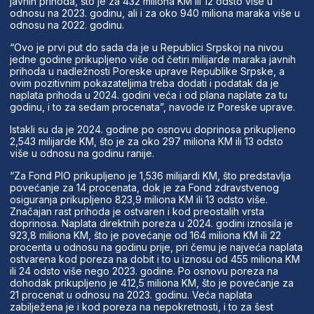
javnih prihoda, što je za 432 miliona KM ili 12 odsto više u
odnosu na 2023. godinu, ali i za oko 940 miliona maraka više u
odnosu na 2022. godinu.
“Ovo je prvi put do sada da je u Republici Srpskoj na nivou
jedne godine prikupljeno više od četiri milijarde maraka javnih
prihoda u nadležnosti Poreske uprave Republike Srpske, a
ovim pozitivnim pokazateljima treba dodati i podatak da je
naplata prihoda u 2024. godini veća i od plana naplate za tu
godinu, i to za sedam procenata”, navode iz Poreske uprave.
Istakli su da je 2024. godine po osnovu doprinosa prikupljeno
2,543 milijarde KM, što je za oko 297 miliona KM ili 13 odsto
više u odnosu na godinu ranije.
“Za Fond PIO prikupljeno je 1,536 milijardi KM, što predstavlja
povećanje za 14 procenata, dok je za Fond zdravstvenog
osiguranja prikupljeno 823,9 miliona KM ili 13 odsto više.
Značajan rast prihoda je ostvaren i kod preostalih vrsta
doprinosa. Naplata direktnih poreza u 2024. godini iznosila je
923,8 miliona KM, što je povećanje od 164 miliona KM ili 22
procenta u odnosu na godinu prije, pri čemu je najveća naplata
ostvarena kod poreza na dobit i to u iznosu od 455 miliona KM
ili 24 odsto više nego 2023. godine. Po osnovu poreza na
dohodak prikupljeno je 412,5 miliona KM, što je povećanje za
21 procenat u odnosu na 2023. godinu. Veća naplata
zabilježena je i kod poreza na nepokretnosti, i to za šest