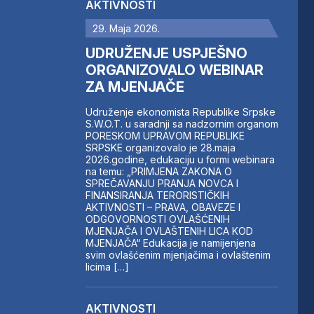
AKTIVNOSTI
29. Maja 2026.
UDRUŽENJE USPJEŠNO
ORGANIZOVALO WEBINAR
ZA MJENJAČE
Udruženje ekonomista Republike Srpske
S.W.O.T. u saradnji sa nadzornim organom
PORESKOM UPRAVOM REPUBLIKE
SRPSKE organizovalo je 28.maja
2026.godine, edukaciju u formi webinara
na temu: „PRIMJENA ZAKONA O
SPREČAVANJU PRANJA NOVCA I
FINANSIRANJA TERORISTIČKIH
AKTIVNOSTI – PRAVA, OBAVEZE I
ODGOVORNOSTI OVLAŠĆENIH
MJENJAČA I OVLAŠTENIH LICA KOD
MJENJAČA“ Edukacija je namijenjena
svim ovlašćenim mjenjačima i ovlaštenim
licima […]
AKTIVNOSTI